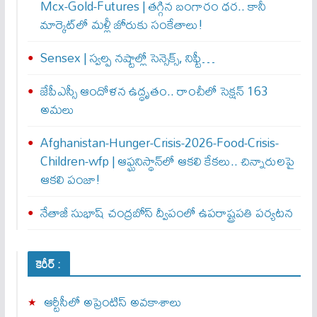
Mcx-Gold-Futures | తగ్గిన బంగారం ధర.. కానీ
మార్కెట్‌లో మళ్లీ జోరుకు సంకేతాలు!
Sensex | స్వల్ప నష్టాల్లో సెన్సెక్స్, నిఫ్టీ…
జేపీఎస్సీ ఆందోళన ఉద్ధృతం.. రాంచీలో సెక్షన్‌ 163
అమలు
Afghanistan-Hunger-Crisis-2026-Food-Crisis-
Children-wfp | ఆఫ్ఘనిస్థాన్‌లో ఆకలి కేకలు.. చిన్నారులపై
ఆకలి పంజా!
నేతాజీ సుభాష్ చంద్రబోస్ ద్వీపంలో ఉపరాష్ట్రపతి పర్యటన
కెరీర్ :
ఆర్టీసీలో అప్రెంటిస్‌ అవకాశాలు