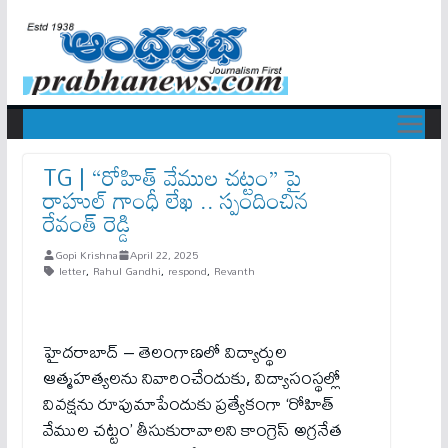
TG | “రోహిత్ వేముల చట్టం” పై
రాహుల్ గాంధీ లేఖ‌ .. స్పందించిన
రేవంత్ రెడ్డి
Gopi Krishna
April 22, 2025
letter
,
Rahul Gandhi
,
respond
,
Revanth
హైద‌రాబాద్ – తెలంగాణలో విద్యార్థుల
ఆత్మహత్యలను నివారించేందుకు, విద్యాసంస్థల్లో
వివక్షను రూపుమాపేందుకు ప్రత్యేకంగా ‘రోహిత్
వేముల చట్టం’ తీసుకురావాలని కాంగ్రెస్ అగ్రనేత