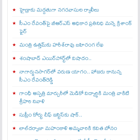
హైడ్రాకు మద్దతుగా నగరవాసుల ర్యాలీలు
సీఎం రేవంత్‌పై బీఆర్‌ఎస్‌ అధికార ప్రతినిధి మన్నె క్రిశాంక్
ఫైర్‌
మంత్రి ఉత్తమ్‌కు హరీశ్‌రావు బహిరంగ లేఖ
శంషాబాద్‌ ఎయిర్‌పోర్ట్‌లో విషాదం..
నాగార్జునసాగర్‌లో వరుణ యాగం.. హాజరు కానున్న
సీఎం రేవంత్‌రెడ్డి
గాంధీ ఆస్పత్రి మార్చురీలో మెడికో విద్యార్థికి మంత్రి వాకిటి
శ్రీహరి నివాళి
సుప్రీం కోర్టు చీఫ్ జస్టిస్⁭కు షాక్..
లాల్‌దర్వాజా మహంకాళి అమ్మవారికి కవిత బోనం