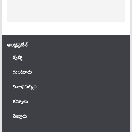
ఆంధ్ర‌ప్ర‌దేశ్
కృష్ణా
గుంటూరు
విశాఖపట్నం
కర్నూలు
నెల్లూరు