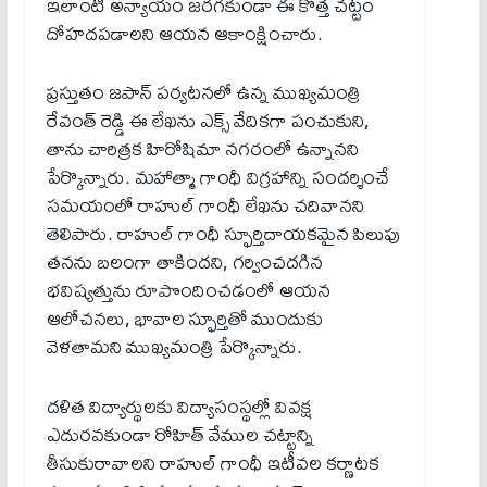
ఇలాంటి అన్యాయం జరగకుండా ఈ కొత్త చట్టం
దోహదపడాలని ఆయన ఆకాంక్షించారు.
ప్రస్తుతం జపాన్ పర్యటనలో ఉన్న ముఖ్యమంత్రి
రేవంత్ రెడ్డి ఈ లేఖను ఎక్స్ వేదికగా పంచుకుని,
తాను చారిత్రక హిరోషిమా నగరంలో ఉన్నానని
పేర్కొన్నారు. మహాత్మా గాంధీ విగ్రహాన్ని సందర్శించే
సమయంలో రాహుల్ గాంధీ లేఖను చదివానని
తెలిపారు. రాహుల్ గాంధీ స్ఫూర్తిదాయకమైన పిలుపు
తనను బలంగా తాకిందని, గర్వించదగిన
భవిష్యత్తును రూపొందించడంలో ఆయన
ఆలోచనలు, భావాల స్ఫూర్తితో ముందుకు
వెళతామని ముఖ్యమంత్రి పేర్కొన్నారు.
దళిత విద్యార్థులకు విద్యాసంస్థల్లో వివక్ష
ఎదురవకుండా రోహిత్ వేముల చట్టాన్ని
తీసుకురావాలని రాహుల్ గాంధీ ఇటీవల కర్ణాటక