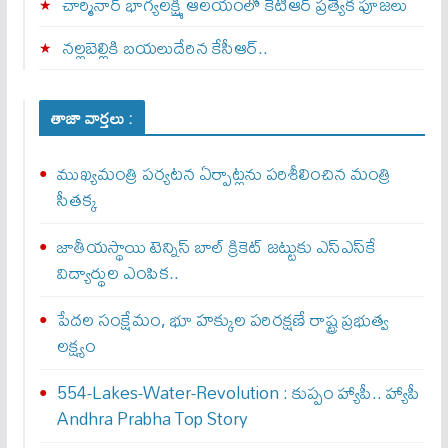
చార్మినార్‌ భాగ్యలక్ష్మి ఆలయంలో కేటీఆర్ ప్రత్యేక పూజలు
నల్లబెల్లికి బయలుదేరిన కేసీఆర్‌..
తాజా వార్తలు :
ముఖ్యమంత్రి పర్యటన ఏర్పాట్లను పరిశీలించిన మంత్రి
సీతక్క
జాతీయస్థాయి టెన్నిస్ బాల్ క్రికెట్ జట్టుకు ఎస్‌ఎస్‌కే
విద్యార్థుల ఎంపిక..
పేదల సంక్షేమం, భూ హక్కుల పరిరక్షణే రాష్ట్ర ప్రభుత్వ
లక్ష్యం
554-Lakes-Water-Revolution : కుప్పం హ్యాపీ.. హ్యాపీ
Andhra Prabha Top Story