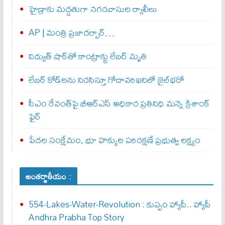
హైడ్రాకు మద్దతుగా నగరవాసుల ర్యాలీలు
AP | మంత్రి ప్రజాదర్బార్…
విద్యుత్‌ షాక్‌తో కాంట్రాక్టు లేబర్‌ మృతి
లేబర్‌ కోడ్‌లను నిరసిస్తూ గోదావరిఖనిలో జైల్‌భరో
సీఎం రేవంత్‌పై బీఆర్‌ఎస్‌ అధికార ప్రతినిధి మన్నె క్రిశాంక్
ఫైర్‌
పేదల సంక్షేమం, భూ హక్కుల పరిరక్షణే ప్రభుత్వ లక్ష్యం
అంతర్జాతీయం :
554-Lakes-Water-Revolution : కుప్పం హ్యాపీ.. హ్యాపీ
Andhra Prabha Top Story