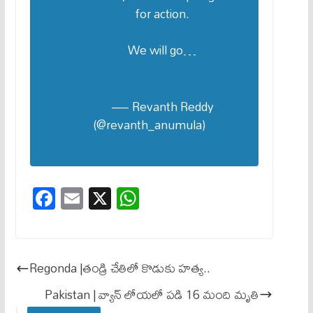
for action.
We will go…
pic.twitter.com/Rwk6l7lQCs
— Revanth Reddy
(@revanth_anumula)
April
22, 2025
Fa
E
X
W
ce
m
ha
bo
ail
ts
ok
A
Regonda |తండ్రి చేతిలో కొడుకు హత్య..
pp
Pakistan | వ్యాన్ లోయ‌లో ప‌డి 16 మంది మృతి