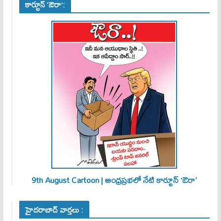
కార్టూన్ ‘ఔరా’:
9th August Cartoon | ఆంధ్రప్రభలో నేటి కార్టూన్ ‘ఔరా’
హైదరాబాద్ వార్తలు :