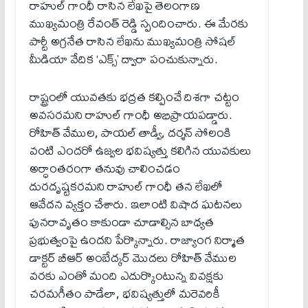
రాహుల్ గాంధీ రాసిన లేఖపై తెలంగాణ
ముఖ్యమంత్రి రేవంత్ రెడ్డి స్పందించారు. ఈ మేరకు
పార్టీ అగ్రనేత రాసిన లేఖను ముఖ్యమంత్రి సోషల్
మీడియా వేదిక ‘ఎక్స్’ ద్వారా పంచుకున్నారు.
రాష్ట్రంలో యువతకు భద్రత కల్పించే దిశగా చట్టం
అవసరమని రాహుల్ గాంధీ అభిప్రాయపడ్డారు.
రోహిత్ వేముల, పాయల్ తాడ్వీ, దర్శన్ సోలంకి
వంటి ఎందరో ఉజ్వల భవిష్యత్తు కలిగిన యువకులు
అర్ధాంతరంగా తనువు చాలించడం
దురదృష్టకరమని రాహుల్ గాంధీ తన లేఖలో
ఆవేదన వ్యక్తం చేశారు. ఇలాంటి విషాద ఘటనలు
పునరావృతం కాకుండా చూడాల్సిన బాధ్యత
ప్రభుత్వంపై ఉందని పేర్కొన్నారు. రాజ్యాంగ నిర్మాత
డాక్టర్ బీఆర్ అంబేద్కర్ మొదలు రోహిత్ వేముల
వరకు ఎంతో మంది ఎదుర్కొంటున్న వివక్షకు
చరమగీతం పాడేలా, భవిష్యత్తులో మరెవరికీ