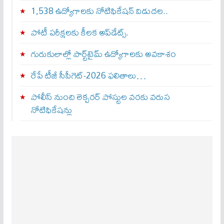
1,538 ఉద్యోగాలకు నోటిఫికేషన్ విడుదల..
పోటీ పరీక్షలకు కీలక అప్‌డేట్స్.
గురుకులాల్లో పార్ట్‌టైమ్ ఉద్యోగాలకు అవకాశం
రేపే టీజీ సీపీగెట్‌-2026 ఫలితాలు…
పోలీస్ నుంచి లెక్చరర్ పోస్టుల వరకు వరుస
నోటిఫికేషన్లు