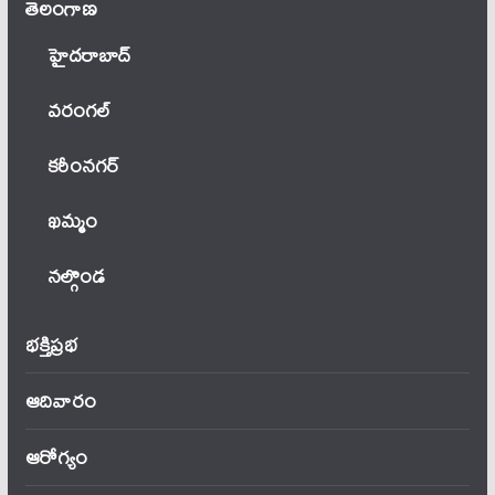
తెలంగాణ‌
హైదరాబాద్
వ‌రంగ‌ల్
కరీంనగర్
ఖ‌మ్మం
నల్గొండ
భక్తిప్రభ
ఆదివారం
ఆరోగ్యం