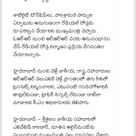
శాటిలైట్ టౌన్‌షిప్‌లు, పారిశ్రామిక పార్కుల
ఏర్పాటుకు అనుగుణంగా రేడియ‌ల్ రోడ్ల‌కు
రూప‌క‌ల్ప‌న చేయాల‌ని ముఖ్యమంత్రి చెప్పారు.
ఓఆర్ఆర్ నుంచి ఆర్ఆర్ఆర్ వ‌రకు అనుసంధానం
చేసే రేడియ‌ల్ రోడ్ల నిర్మాణం ప్ర‌క్రియ వేగ‌వంతం
చేయాలన్నారు.
హైద‌రాబాద్ నుంచి వెళ్లే జాతీయ‌, రాష్ట్ర ర‌హదారులు
ఆర్ఆర్ఆర్ వెలుప‌లికి వెళ్లే ప్రాంతంలో త‌గు రీతిలో
ట్రంపెట్స్ నిర్మించాల‌ని, ఎటువంటి గంద‌ర‌గోళానికి
తావులేకుండా, ట్రాఫిక్ సిగ్నల్స్ లేకుండా దాటేలా
చూడాల‌ని సీఎం అధికారుల‌కు తెలిపారు.
హైద‌రాబాద్ – శ్రీ‌శైలం జాతీయ ర‌హ‌దారిలో
ఎలివేటెడ్ కారిడార్‌, నూత‌న అలైన్‌మెంట్‌కు
సంబంధించి ముఖ్యమంత్రి ప‌లు సూచ‌న‌లు చేశారు.