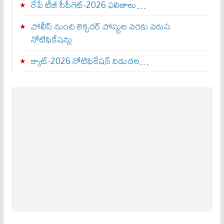
రేపే టీజీ సీపీగెట్‌-2026 ఫలితాలు…
పోలీస్ నుంచి లెక్చరర్ పోస్టుల వరకు వరుస
నోటిఫికేషన్లు
క్యాట్-2026 నోటిఫికేషన్ విడుదల…