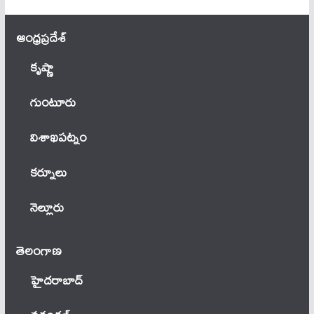
ఆంధ్ర‌ప్ర‌దేశ్
కృష్ణా
గుంటూరు
విశాఖపట్నం
కర్నూలు
నెల్లూరు
తెలంగాణ‌
హైదరాబాద్