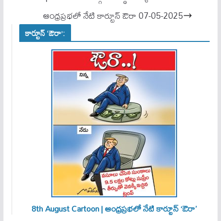
pp
ఆంధ్రప్రభలో నేటి కార్టూన్ ఔరా 07-05-2025
కార్టూన్ ‘ఔరా’:
8th August Cartoon | ఆంధ్రప్రభలో నేటి కార్టూన్ ‘ఔరా’