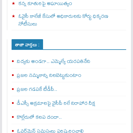
కన్న కూతురిపై అఘాయిత్యం
ఓవైసీ కాలేజీ కేసులో అధికారులకు కోర్టు ధిక్కరణ
నోటీసులు
తాజా వార్తలు :
విద్యకు అండగా.. ఎమ్మెల్యే యరపతినేని
ప్రజల నమ్మకాన్ని నిలబెట్టుకుంటాం
ప్రజల గడపకే టీడీపీ..
డీఎస్సీ అక్రమాలపై వైసీపీ రిలే నిరాహార దీక్ష
కొల్లేరులో కలప దందా..
ఓవర్‌మెన్‌ సమస్యలు పరిష్కరించాలి