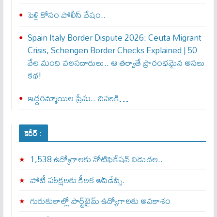
పెళ్లి కోసం పోలీస్ వేషం..
Spain Italy Border Dispute 2026: Ceuta Migrant
Crisis, Schengen Border Checks Explained | 50
వేల మంది వలసదారులు.. ఆ తర్వాతే ప్రారంభ‌మైన అసలు
కథ!
ఇద్దరమ్మాయిల ప్రేమ.. చివరికి…
కెరీర్ :
1,538 ఉద్యోగాలకు నోటిఫికేషన్ విడుదల..
పోటీ పరీక్షలకు కీలక అప్‌డేట్స్.
గురుకులాల్లో పార్ట్‌టైమ్ ఉద్యోగాలకు అవకాశం