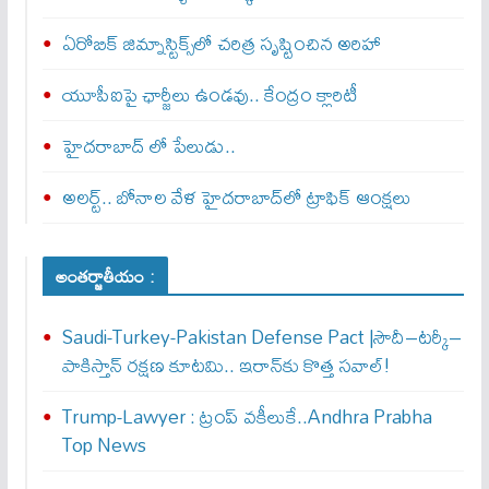
ఏరోబిక్‌ జిమ్నాస్టిక్స్‌లో చరిత్ర సృష్టించిన అరిహా
యూపీఐపై ఛార్జీలు ఉండవు.. కేంద్రం క్లారిటీ
హైదరాబాద్ లో పేలుడు..
అలర్ట్‌.. బోనాల వేళ హైదరాబాద్‌లో ట్రాఫిక్‌ ఆంక్షలు
అంతర్జాతీయం :
Saudi-Turkey-Pakistan Defense Pact |సౌదీ–టర్కీ–
పాకిస్తాన్ రక్షణ కూటమి.. ఇరాన్‌కు కొత్త సవాల్!
Trump-Lawyer : ట్రంప్ వ‌కీలుకే..Andhra Prabha
Top News