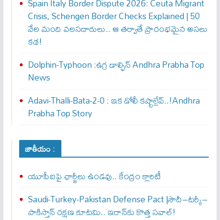
Spain Italy Border Dispute 2026: Ceuta Migrant
Crisis, Schengen Border Checks Explained | 50
వేల మంది వలసదారులు.. ఆ తర్వాతే ప్రారంభ‌మైన అసలు
కథ!
Dolphin-Typhoon :ఉగ్ర డాల్ఫిన్ Andhra Prabha Top
News
Adavi-Thalli-Bata-2-0 : ఇక డోలీ క‌ష్టాల్లేవ్..!Andhra
Prabha Top Story
జాతీయం :
యూపీఐపై ఛార్జీలు ఉండవు.. కేంద్రం క్లారిటీ
Saudi-Turkey-Pakistan Defense Pact |సౌదీ–టర్కీ–
పాకిస్తాన్ రక్షణ కూటమి.. ఇరాన్‌కు కొత్త సవాల్!