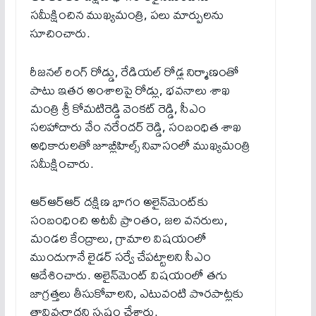
సమీక్షించిన ముఖ్యమంత్రి, ప‌లు మార్పులను
సూచించారు.
రీజనల్ రింగ్ రోడ్డు, రేడియల్ రోడ్ల నిర్మాణంతో
పాటు ఇతర అంశాలపై రోడ్లు, భవనాలు శాఖ
మంత్రి శ్రీ కోమటిరెడ్డి వెంకట్ రెడ్డి, సీఎం
సలహాదారు వేం నరేందర్ రెడ్డి, సంబంధిత శాఖ
అధికారులతో జూబ్లీహిల్స్ నివాసంలో ముఖ్యమంత్రి
సమీక్షించారు.
ఆర్ఆర్ఆర్ దక్షిణ భాగం అలైన్‌మెంట్‌కు
సంబంధించి అట‌వీ ప్రాంతం, జ‌ల వ‌న‌రులు,
మండ‌ల కేంద్రాలు, గ్రామాల విష‌యంలో
ముందుగానే లైడ‌ర్ స‌ర్వే చేప‌ట్టాల‌ని సీఎం
ఆదేశించారు. అలైన్‌మెంట్ విషయంలో త‌గు
జాగ్ర‌త్త‌లు తీసుకోవాల‌ని, ఎటువంటి పొర‌పాట్ల‌కు
తావివ్వరాదని స్పష్టం చేశారు.