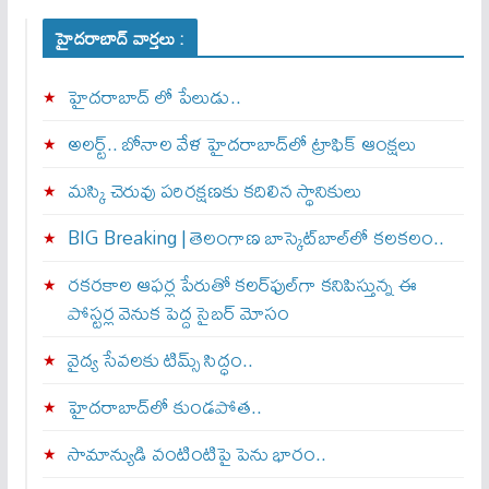
హైదరాబాద్ వార్తలు :
హైదరాబాద్ లో పేలుడు..
అలర్ట్‌.. బోనాల వేళ హైదరాబాద్‌లో ట్రాఫిక్‌ ఆంక్షలు
మస్కి చెరువు పరిరక్షణకు కదిలిన స్థానికులు
BIG Breaking | తెలంగాణ బాస్కెట్‌బాల్‌లో కలకలం..
రకరకాల ఆఫర్ల పేరుతో కలర్‌ఫుల్‌గా కనిపిస్తున్న ఈ
పోస్టర్ల వెనుక పెద్ద సైబర్ మోసం
వైద్య సేవలకు టిమ్స్‌ సిద్ధం..
హైదరాబాద్‌లో కుండపోత..
సామాన్యుడి వంటింటిపై పెను భారం..