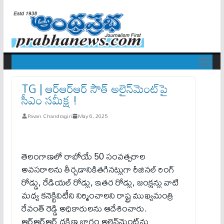
TG | ఆర్‌ఆర్‌ఆర్ సౌత్ అలైన్‌మెంట్‌పై
సీఎం స‌మీక్ష !
Pavan Chandragiri
May 6, 2025
తెలంగాణలో రాబోయే 50 సంవత్సరాల
అవసరాలను తీర్చడానికిత‌గిన‌ట్లుగా రీజినల్ రింగ్
రోడ్డు, రేడియల్ రోడ్లు, ఇతర రోడ్లు, జంక్షన్లు వాటి
మధ్య కనెక్టివిటీని నిర్మించాలని రాష్ట్ర ముఖ్యమంత్రి
రేవంత్ రెడ్డి అధికారులను ఆదేశించారు.
ఆర్‌ఆర్‌ఆర్ దక్షిణ భాగం అలైన్‌మెంట్‌ను