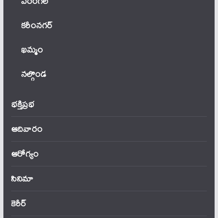
వ‌రంగ‌ల్
కరీంనగర్
ఖ‌మ్మం
నల్గొండ
భక్తిప్రభ
ఆదివారం
ఆరోగ్యం
సినిమా
కెరీర్