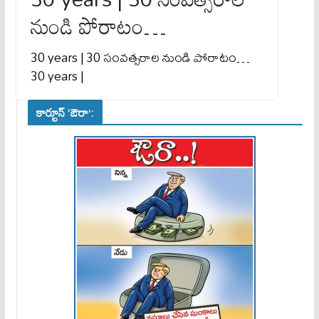
నుండి పోరాటం…
30 years | 30 సంవ‌త్స‌రాల నుండి పోరాటం…
30 years |
కార్టూన్ ‘ఔరా’: