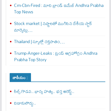
Cm-Cbn-Fired : మాది బ్రాండ్ ఇమేజ్ Andhra Prabha
Top News
Stock market | నష్టాలతో ముగిసిన దేశీయ స్టాక్
మార్కెట్లు…
Thailand | స్కూల్లో రక్తపాతం…
Trump-Anger-Leaks : ట్రంప్ ఆగ్ర‌హోగ్రం Andhra
Prabha Top Story
జాతీయం :
రీల్స్ గొడవ.. భార్య హత్య.. భర్త అరెస్ట్..
విడాకులొద్దు..