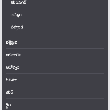
కరీంనగర్
ఖ‌మ్మం
నల్గొండ
భక్తిప్రభ
ఆదివారం
ఆరోగ్యం
సినిమా
కెరీర్
క్రైం