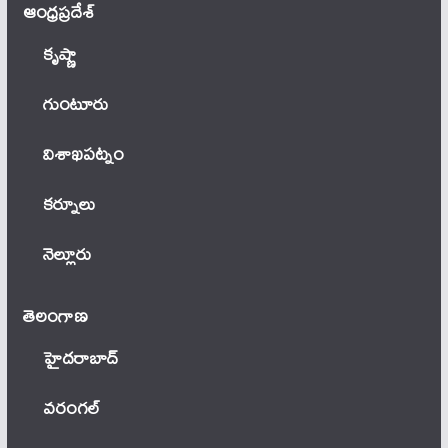
ఆంధ్ర‌ప్ర‌దేశ్
కృష్ణా
గుంటూరు
విశాఖపట్నం
కర్నూలు
నెల్లూరు
తెలంగాణ‌
హైదరాబాద్
వ‌రంగ‌ల్