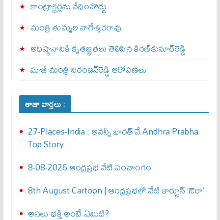
కాంట్రాక్టర్లను వేధించొద్దు
మంత్రి తుమ్మల నాగేశ్వరరావు
అధిష్ఠానానికి కృతజ్ఞతలు తెలిపిన కిరణ్‌కుమార్‌రెడ్డి
మాజీ మంత్రి నిరంజన్‌రెడ్డి ఆరోపణలు
తాజా వార్తలు :
27-Places-India : అవ‌న్నీ భార‌త్ వే Andhra Prabha
Top Story
8-08-2026 ఆంధ్రప్రభ నేటి పంచాంగం
8th August Cartoon | ఆంధ్రప్రభలో నేటి కార్టూన్ ‘ఔరా’
అసలు భక్తి అంటే ఏమిటి?