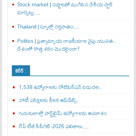
Stock market | నష్టాలతో ముగిసిన దేశీయ స్టాక్
మార్కెట్లు…
Thailand | స్కూల్లో రక్తపాతం…
Politics | ప్రత్యామ్నాయ రాజకీయాల వైపు యువత..
దేశంలో కొత్త శకం మొదలైందా?
కెరీర్ :
1,538 ఉద్యోగాలకు నోటిఫికేషన్ విడుదల..
పోటీ పరీక్షలకు కీలక అప్‌డేట్స్.
గురుకులాల్లో పార్ట్‌టైమ్ ఉద్యోగాలకు అవకాశం
రేపే టీజీ సీపీగెట్‌-2026 ఫలితాలు…