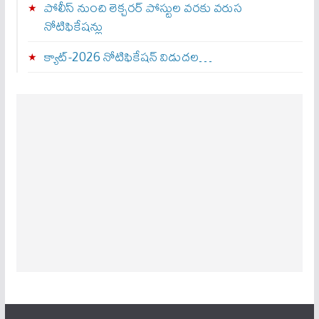
పోలీస్ నుంచి లెక్చరర్ పోస్టుల వరకు వరుస
నోటిఫికేషన్లు
క్యాట్-2026 నోటిఫికేషన్ విడుదల…