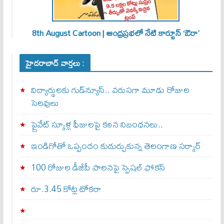
8th August Cartoon | ఆంధ్రప్రభలో నేటి కార్టూన్ ‘ఔరా’
హైదరాబాద్ వార్తలు :
విద్యార్థులకు గుడ్‌న్యూస్.. వరుసగా మూడు రోజుల
సెలవులు
ప్రైవేట్ స్కూళ్ల ఫీజులపై కఠిన నిబంధనలు..
ఇండిగోతో ఒప్పందం కుదుర్చుకున్న తెలంగాణ స‌ర్కార్
100 రోజుల డీజీపీ పాలనపై స్పెషల్ ఫోకస్
రూ.3.45 కోట్ల టోకరా