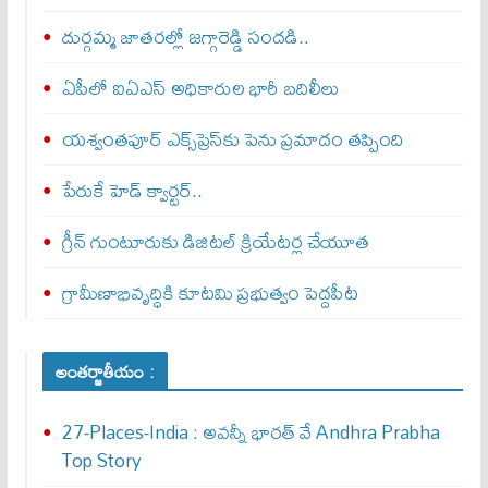
దుర్గమ్మ జాతరల్లో జగ్గారెడ్డి సందడి..
ఏపీలో ఐఏఎస్ అధికారుల భారీ బదిలీలు
యశ్వంతపూర్ ఎక్స్‌ప్రెస్‌కు పెను ప్రమాదం తప్పింది
పేరుకే హెడ్ క్వార్టర్..
గ్రీన్ గుంటూరుకు డిజిటల్ క్రియేటర్ల చేయూత
గ్రామీణాభివృద్ధికి కూటమి ప్రభుత్వం పెద్దపీట
అంతర్జాతీయం :
27-Places-India : అవ‌న్నీ భార‌త్ వే Andhra Prabha
Top Story