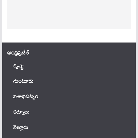
ఆంధ్ర‌ప్ర‌దేశ్
కృష్ణా
గుంటూరు
విశాఖపట్నం
కర్నూలు
నెల్లూరు