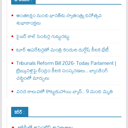
అంతరిక్షం నుంచి భారత్‌కు స్వాతంత్ర్య దినోత్సవ
శుభాకాంక్షలు
సైబర్‌ కాల్‌ సెంటర్ల గుట్టురట్టు
టూర్ ఆపరేటర్లతో మంత్రి కందుల దుర్గేష్‌ కీలక భేటీ
Tribunals Reform Bill 2026- Today Parlament |
ట్రిబ్యునళ్లపై కేంద్రం కీలక సంస్కరణలు.. బ్యాంకింగ్
చట్టంలో మార్పులు
వరద కాలువలో కొట్టుకుపోయి వ్యాన్‌.. 9 మంది మృతి
కెరీర్ :
ఆర్టీసీలో అప్రెంటిస్‌ అవకాశాలు