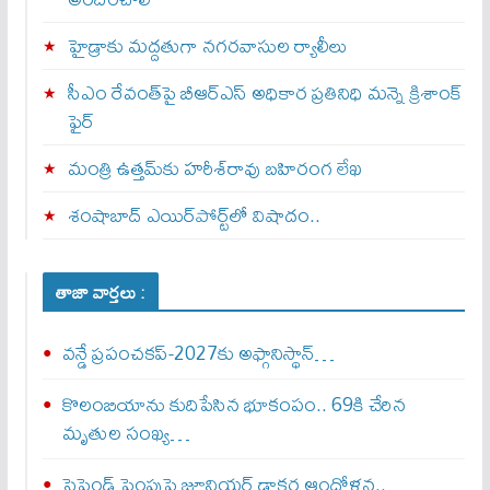
హైడ్రాకు మద్దతుగా నగరవాసుల ర్యాలీలు
సీఎం రేవంత్‌పై బీఆర్‌ఎస్‌ అధికార ప్రతినిధి మన్నె క్రిశాంక్
ఫైర్‌
మంత్రి ఉత్తమ్‌కు హరీశ్‌రావు బహిరంగ లేఖ
శంషాబాద్‌ ఎయిర్‌పోర్ట్‌లో విషాదం..
తాజా వార్తలు :
వన్డే ప్రపంచకప్‌-2027కు అఫ్గానిస్థాన్‌…
కొలంబియాను కుదిపేసిన భూకంపం.. 69కి చేరిన
మృతుల సంఖ్య…
స్టైపెండ్ పెంపుపై జూనియర్ డాక్టర్ల ఆందోళన..