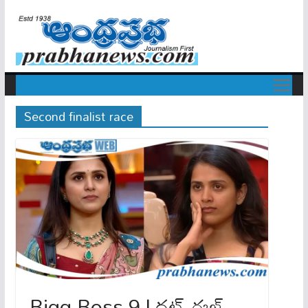
Second finalist race
Bigg Boss 9 | ద‌ట్ ఈజ్