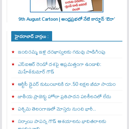
9th August Cartoon | ఆంధ్రప్రభలో నేటి కార్టూన్ ‘ఔరా’
హైదరాబాద్ వార్తలు :
ఇందిరమ్మ ఇళ్ల దరఖాస్తులకు గడువు పొడిగింపు
ఎస్‌ఐఆర్‌ రెండో దశపై అప్రమత్తంగా ఉండాలి:
మహేశ్‌కుమార్‌ గౌడ్‌
ఆర్టీసీ డ్రైవర్ కుటుంబానికి రూ.50 లక్షల బీమా సాయం
జాతీయ ప్రాజెక్టు హోదా ప్రతిపాదన పరిశీలనలో లేదు
పశ్చిమ తెలంగాణలో మోస్తరు నుంచి భారీ..
సర్వాయి పాపన్న గౌడ్‌ ఆశయాలను భావితరాలకు
అందించాలి