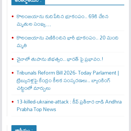
అంతర్జాతీయం :
కొలంబియాను కుదిపేసిన భూకంపం.. 69కి చేరిన
మృతుల సంఖ్య…
కొలంబియాను వణికించిన భారీ భూకంపం.. 20 మంది
మృతి
చైనాలో తుపాను బీభత్సం.. భార‌త్ పై ప్ర‌భావం.!
Tribunals Reform Bill 2026- Today Parlament |
ట్రిబ్యునళ్లపై కేంద్రం కీలక సంస్కరణలు.. బ్యాంకింగ్
చట్టంలో మార్పులు
13-killed-ukraine-attack : కీవ్ ప్ర‌తీకార దాడి Andhra
Prabha Top News
జాతీయం :