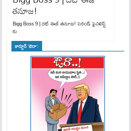
తనూజ‌!
Bigg Boss 9 | ద‌ట్ ఈజ్ తనూజ‌! సెకండ్ ఫైన‌లిస్ట్
కు
కార్టూన్ ‘ఔరా’: