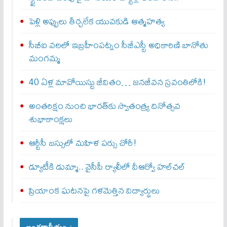
పెళ్లి అప్పులు తీర్చలేక యువకుడి ఆత్మహత్య
సీబీఐ వలలో ఇబ్రహీంపట్నం సీజీఎస్టీ అధికారిణి బానోతు
మంగమ్మ
40 ఏళ్ల మావోయిస్టు జీవితం… జనజీవన స్రవంతిలోకి!
అంతరిక్షం నుంచి భారత్‌కు స్వాతంత్ర్య దినోత్సవ
శుభాకాంక్షలు
ఆర్టీసీ బస్సులో మహిళ పర్సు చోరీ!
డ్యూటీకి డుమ్మా.. వైసీపీ ర్యాలీలో వీఆర్వో హల్‌చల్‌
ప్రియాంక ఘటనపై గళమెత్తిన విద్యార్థులు