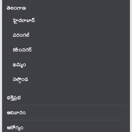
తెలంగాణ‌
హైదరాబాద్
వ‌రంగ‌ల్
కరీంనగర్
ఖ‌మ్మం
నల్గొండ
భక్తిప్రభ
ఆదివారం
ఆరోగ్యం