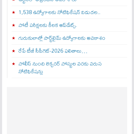
1,538 ఉద్యోగాలకు నోటిఫికేషన్ విడుదల..
పోటీ పరీక్షలకు కీలక అప్‌డేట్స్.
గురుకులాల్లో పార్ట్‌టైమ్ ఉద్యోగాలకు అవకాశం
రేపే టీజీ సీపీగెట్‌-2026 ఫలితాలు…
పోలీస్ నుంచి లెక్చరర్ పోస్టుల వరకు వరుస
నోటిఫికేషన్లు