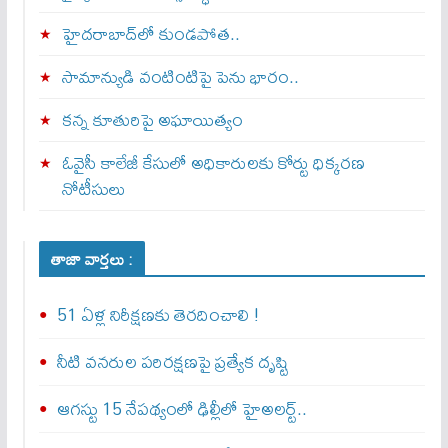
హైదరాబాద్‌లో కుండపోత..
సామాన్యుడి వంటింటిపై పెను భారం..
కన్న కూతురిపై అఘాయిత్యం
ఓవైసీ కాలేజీ కేసులో అధికారులకు కోర్టు ధిక్కరణ
నోటీసులు
తాజా వార్తలు :
51 ఏళ్ల నిరీక్షణకు తెరదించాలి !
నీటి వనరుల పరిరక్షణపై ప్రత్యేక దృష్టి
ఆగస్టు 15 నేపథ్యంలో ఢిల్లీలో హైఅలర్ట్..