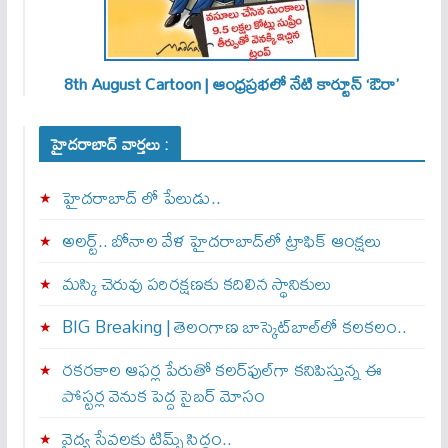
8th August Cartoon | ఆంధ్రప్రభలో నేటి కార్టూన్ ‘ఔరా’
హైదరాబాద్ వార్తలు :
హైదరాబాద్ లో పేలుడు..
అలర్ట్‌.. బోనాల వేళ హైదరాబాద్‌లో ట్రాఫిక్‌ ఆంక్షలు
మస్కి చెరువు పరిరక్షణకు కదిలిన స్థానికులు
BIG Breaking | తెలంగాణ బాస్కెట్‌బాల్‌లో కలకలం..
రకరకాల ఆఫర్ల పేరుతో కలర్‌ఫుల్‌గా కనిపిస్తున్న ఈ
పోస్టర్ల వెనుక పెద్ద సైబర్ మోసం
వైద్య సేవలకు టిమ్స్‌ సిద్ధం..