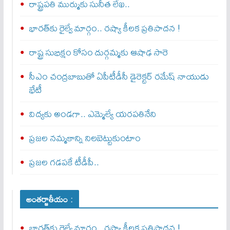
రాష్ట్రపతి ముర్ముకు సునీత లేఖ..
భారత్‌కు రైల్వే మార్గం.. రష్యా కీలక ప్రతిపాదన !
రాష్ట్ర సుభిక్షం కోసం దుర్గమ్మకు ఆషాఢ సారె
సీఎం చంద్రబాబుతో ఏపీటీడీసీ డైరెక్టర్‌ రమేష్‌ నాయుడు
భేటీ
విద్యకు అండగా.. ఎమ్మెల్యే యరపతినేని
ప్రజల నమ్మకాన్ని నిలబెట్టుకుంటాం
ప్రజల గడపకే టీడీపీ..
అంతర్జాతీయం :
భారత్‌కు రైల్వే మార్గం.. రష్యా కీలక ప్రతిపాదన !