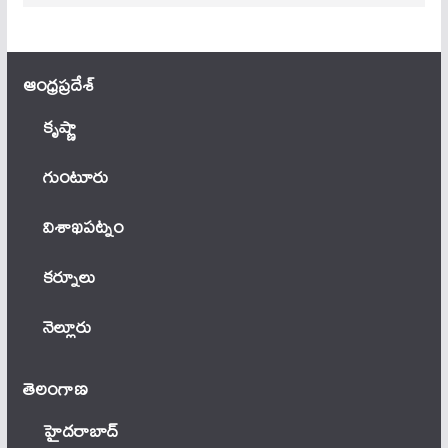
ఆంధ్ర‌ప్ర‌దేశ్
కృష్ణా
గుంటూరు
విశాఖపట్నం
కర్నూలు
నెల్లూరు
తెలంగాణ‌
హైదరాబాద్