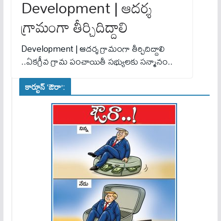
Development | ఆదర్శ
గ్రామంగా తీర్చిదిద్దాలి
Development | ఆదర్శ గ్రామంగా తీర్చిదిద్దాలి
..ఏకగ్రీవ గ్రామ పంచాయితీ సభ్యులకు సన్మానం..
కార్టూన్ ‘ఔరా’: