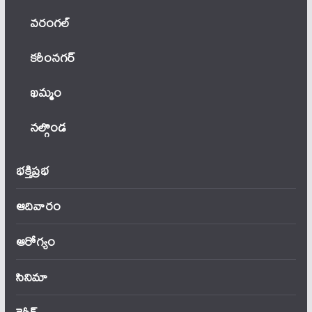
వ‌రంగ‌ల్
కరీంనగర్
ఖ‌మ్మం
నల్గొండ
భక్తిప్రభ
ఆదివారం
ఆరోగ్యం
సినిమా