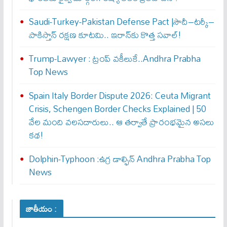
Saudi-Turkey-Pakistan Defense Pact |సౌదీ–టర్కీ–
పాకిస్తాన్ రక్షణ కూటమి.. ఇరాన్‌కు కొత్త సవాల్!
Trump-Lawyer : ట్రంప్ వ‌కీలుకే..Andhra Prabha
Top News
Spain Italy Border Dispute 2026: Ceuta Migrant
Crisis, Schengen Border Checks Explained | 50
వేల మంది వలసదారులు.. ఆ తర్వాతే ప్రారంభ‌మైన అసలు
కథ!
Dolphin-Typhoon :ఉగ్ర డాల్ఫిన్ Andhra Prabha Top
News
జాతీయం :