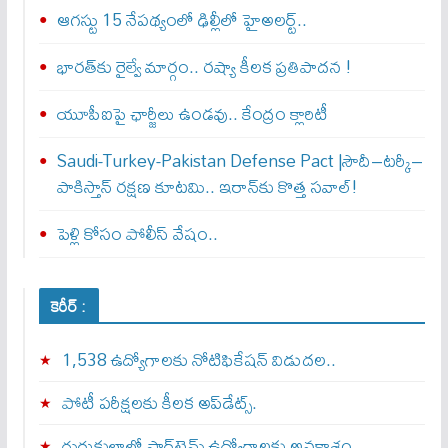
ఆగస్టు 15 నేపథ్యంలో ఢిల్లీలో హైఅలర్ట్..
భారత్‌కు రైల్వే మార్గం.. రష్యా కీలక ప్రతిపాదన !
యూపీఐపై ఛార్జీలు ఉండవు.. కేంద్రం క్లారిటీ
Saudi-Turkey-Pakistan Defense Pact |సౌదీ–టర్కీ–
పాకిస్తాన్ రక్షణ కూటమి.. ఇరాన్‌కు కొత్త సవాల్!
పెళ్లి కోసం పోలీస్ వేషం..
కెరీర్ :
1,538 ఉద్యోగాలకు నోటిఫికేషన్ విడుదల..
పోటీ పరీక్షలకు కీలక అప్‌డేట్స్.
గురుకులాల్లో పార్ట్‌టైమ్ ఉద్యోగాలకు అవకాశం