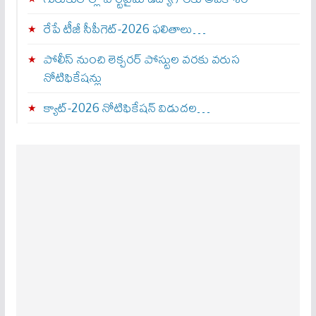
రేపే టీజీ సీపీగెట్‌-2026 ఫలితాలు…
పోలీస్ నుంచి లెక్చరర్ పోస్టుల వరకు వరుస
నోటిఫికేషన్లు
క్యాట్-2026 నోటిఫికేషన్ విడుదల…