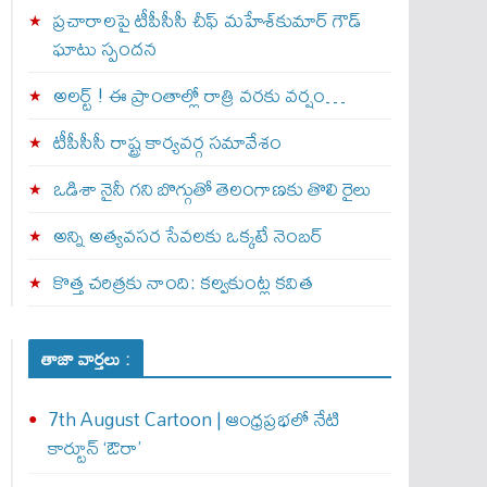
ప్రచారాలపై టీపీసీసీ చీఫ్ మహేశ్‌కుమార్ గౌడ్
ఘాటు స్పందన
అల‌ర్ట్ ! ఈ ప్రాంతాల్లో రాత్రి వరకు వర్షం…
టీపీసీసీ రాష్ట్ర కార్యవర్గ సమావేశం
ఒడిశా నైనీ గని బొగ్గుతో తెలంగాణకు తొలి రైలు
అన్ని అత్యవసర సేవలకు ఒక్క‌టే నెంబ‌ర్‌
కొత్త చరిత్రకు నాంది: క‌ల్వ‌కుంట్ల కవిత
తాజా వార్తలు :
7th August Cartoon | ఆంధ్రప్రభలో నేటి
కార్టూన్ ‘ఔరా’