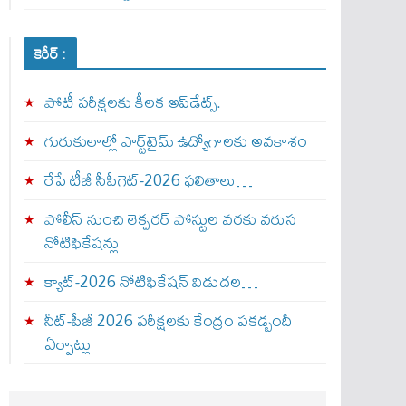
కెరీర్ :
పోటీ పరీక్షలకు కీలక అప్‌డేట్స్.
గురుకులాల్లో పార్ట్‌టైమ్ ఉద్యోగాలకు అవకాశం
రేపే టీజీ సీపీగెట్‌-2026 ఫలితాలు…
పోలీస్ నుంచి లెక్చరర్ పోస్టుల వరకు వరుస
నోటిఫికేషన్లు
క్యాట్-2026 నోటిఫికేషన్ విడుదల…
నీట్-పీజీ 2026 పరీక్షలకు కేంద్రం పకడ్బందీ
ఏర్పాట్లు