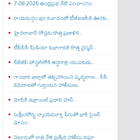
7-08-2026 ఆంధ్రప్రభ నేటి పంచాంగం
రాయదుర్గం భూ వివాదంలో టీజీఐఐసీకి ఊరట..
హైదరాబాద్ రోడ్లకు కొత్త ప్రణాళిక..
టీపీసీసీ మీడియా విభాగానికి కొత్త చైర్మన్..
కేజీబీవీ హాస్టల్‌లోకి అర్ధరాత్రి యువకుడు..
గాంధారి ఖిల్లాలో తప్పిపోయిన వృద్ధురాలు.. సీసీ
కెమెరాలతో గుర్తించిన పోలీసులు
మోదీకి ఇజ్రాయిల్ ప్ర‌ధాని ఫొన్..
సుప్రీంకోర్టు న్యాయమూర్తి పేరుతో భారీ సైబర్
మోసం
నెల్లూరులో రాత్రి వేళ ప్రత్యేక పోలీసు నిఘా