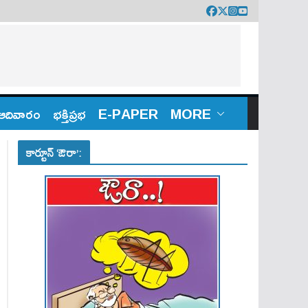
ఆదివారం
భక్తిప్రభ
E-PAPER
MORE
కార్టూన్ ‘ఔరా’: