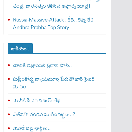
చరిత్ర, వారసత్వం కలిసిన అపూర్వ యాత్ర!
Russia-Massive-Attack : కీవ్‌.. కెవ్వు కేక‌
Andhra Prabha Top Story
జాతీయం :
మోదీకి ఇజ్రాయిల్ ప్ర‌ధాని ఫొన్..
సుప్రీంకోర్టు న్యాయమూర్తి పేరుతో భారీ సైబర్
మోసం
మోదీకి సీఎం విజయ్ లేఖ
ఎల్‌నినో గండం ముగిసినట్టేనా..?
యూపీఐపై ఛార్జీలు..