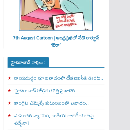
7th August Cartoon | ఆంధ్రప్రభలో నేటి కార్టూన్
‘ఔరా’
హైదరాబాద్ వార్తలు :
రాయదుర్గం భూ వివాదంలో టీజీఐఐసీకి ఊరట..
హైదరాబాద్ రోడ్లకు కొత్త ప్రణాళిక..
కాంగ్రెస్ ఎమ్మెల్యే కుటుంబంలో వివాదం..
సామాజిక న్యాయం, జాతీయ రాజకీయాలపై
చర్చేనా?