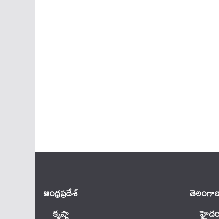
ఆంధ్ర‌ప్ర‌దేశ్
తెలంగాణ
కృష్ణా
హైదర