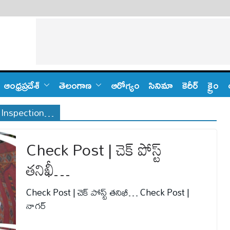
ఆంధ్ర‌ప్ర‌దేశ్
తెలంగాణ‌
ఆరోగ్యం
సినిమా
కెరీర్
క్రైం
t Inspection…
Check Post | చెక్ పోస్ట్
తనిఖీ…
Check Post | చెక్ పోస్ట్ తనిఖీ… Check Post |
నాగర్