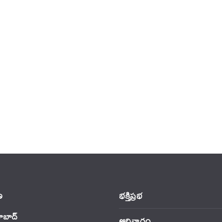
‌
భక్తిప్రభ
ాబాద్
ఆదివారం