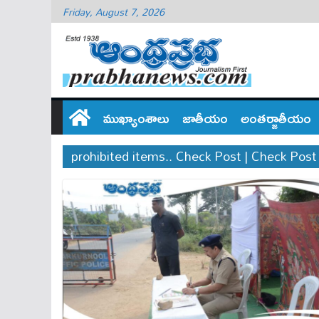
Friday, August 7, 2026
ముఖ్యాంశాలు
జాతీయం
అంతర్జాతీయం
prohibited items.. Check Post | Check Pos