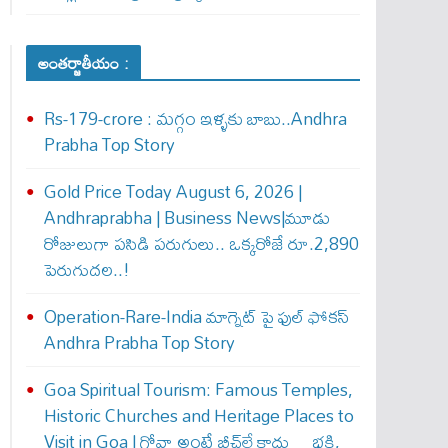
అంతర్జాతీయం :
Rs-179-crore : మ‌గ్గం ఇళ్ళ‌కు బాబు..Andhra
Prabha Top Story
Gold Price Today August 6, 2026 |
Andhraprabha | Business News|మూడు
రోజులుగా పసిడి పరుగులు.. ఒక్కరోజే రూ.2,890
పెరుగుద‌ల‌..!
Operation-Rare-India మాగ్నెట్ పై ఫుల్ ఫోక‌స్
Andhra Prabha Top Story
Goa Spiritual Tourism: Famous Temples,
Historic Churches and Heritage Places to
Visit in Goa | గోవా అంటే బీచ్‌లే కాదు… భక్తి,