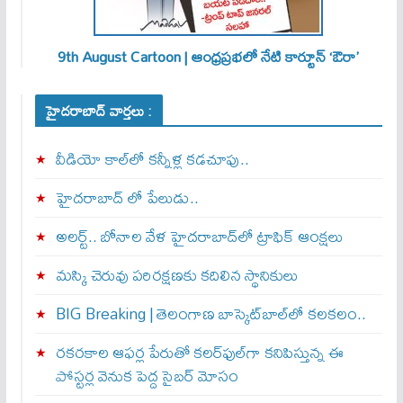
9th August Cartoon | ఆంధ్రప్రభలో నేటి కార్టూన్ ‘ఔరా’
హైదరాబాద్ వార్తలు :
వీడియో కాల్‌లో కన్నీళ్ల కడచూపు..
హైదరాబాద్ లో పేలుడు..
అలర్ట్‌.. బోనాల వేళ హైదరాబాద్‌లో ట్రాఫిక్‌ ఆంక్షలు
మస్కి చెరువు పరిరక్షణకు కదిలిన స్థానికులు
BIG Breaking | తెలంగాణ బాస్కెట్‌బాల్‌లో కలకలం..
రకరకాల ఆఫర్ల పేరుతో కలర్‌ఫుల్‌గా కనిపిస్తున్న ఈ
పోస్టర్ల వెనుక పెద్ద సైబర్ మోసం