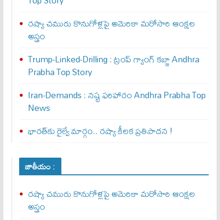
Top Story
రష్యా చమురు కొనుగోళ్లపై అమెరికా మరోసారి ఆంక్షల
అస్త్రం
Trump-Linked-Drilling : ట్రంప్ గ్యాంగ్ క‌బ్జా Andhra
Prabha Top Story
Iran-Demands : న‌ష్ట ఫ‌రిహారం Andhra Prabha Top
News
భారత్‌కు రైల్వే మార్గం.. రష్యా కీలక ప్రతిపాదన !
జాతీయం :
రష్యా చమురు కొనుగోళ్లపై అమెరికా మరోసారి ఆంక్షల
అస్త్రం