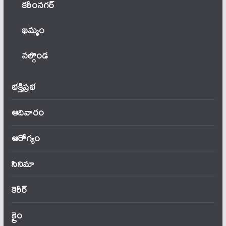
కరీంనగర్
ఖ‌మ్మం
నల్గొండ
భక్తిప్రభ
ఆదివారం
ఆరోగ్యం
సినిమా
కెరీర్
క్రైం