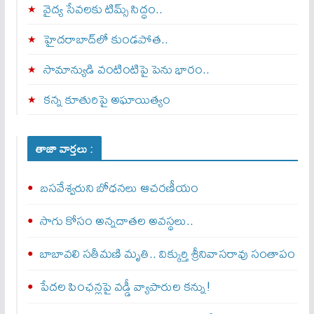
వైద్య సేవలకు టిమ్స్‌ సిద్ధం..
హైదరాబాద్‌లో కుండపోత..
సామాన్యుడి వంటింటిపై పెను భారం..
కన్న కూతురిపై అఘాయిత్యం
తాజా వార్తలు :
బసవేశ్వరుని బోధనలు ఆచరణీయం
సాగు కోసం అన్నదాతల అవస్థలు..
బాబావలి సతీమణి మృతి.. విక్కుర్తి శ్రీనివాసరావు సంతాపం
పేదల పింఛన్లపై వడ్డీ వ్యాపారుల కన్ను!