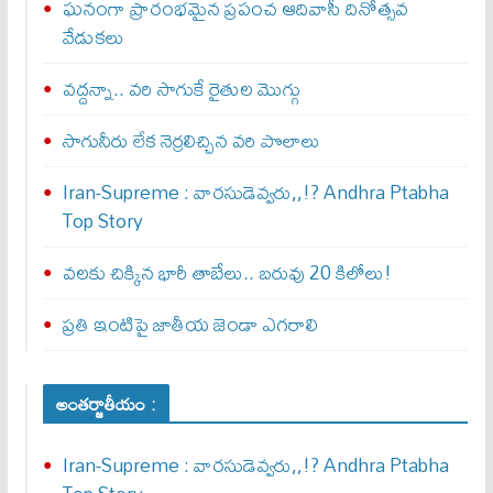
ఘనంగా ప్రారంభమైన ప్రపంచ ఆదివాసీ దినోత్సవ
వేడుకలు
వద్దన్నా.. వరి సాగుకే రైతుల మొగ్గు
సాగునీరు లేక నెర్రలిచ్చిన వరి పొలాలు
Iran-Supreme : వార‌సుడెవ్వ‌రు,,!? Andhra Ptabha
Top Story
వలకు చిక్కిన భారీ తాబేలు.. బరువు 20 కిలోలు!
ప్రతి ఇంటిపై జాతీయ జెండా ఎగరాలి
అంతర్జాతీయం :
Iran-Supreme : వార‌సుడెవ్వ‌రు,,!? Andhra Ptabha