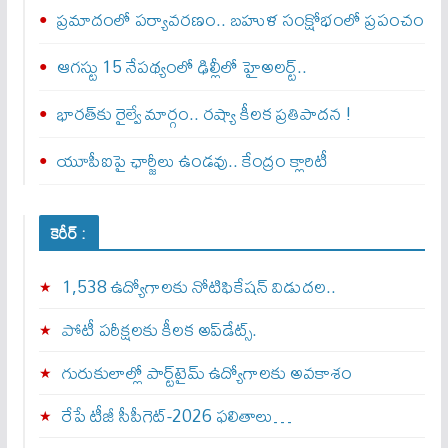
ప్రమాదంలో పర్యావరణం.. బహుళ సంక్షోభంలో ప్రపంచం
ఆగస్టు 15 నేపథ్యంలో ఢిల్లీలో హైఅలర్ట్..
భారత్‌కు రైల్వే మార్గం.. రష్యా కీలక ప్రతిపాదన !
యూపీఐపై ఛార్జీలు ఉండవు.. కేంద్రం క్లారిటీ
కెరీర్ :
1,538 ఉద్యోగాలకు నోటిఫికేషన్ విడుదల..
పోటీ పరీక్షలకు కీలక అప్‌డేట్స్.
గురుకులాల్లో పార్ట్‌టైమ్ ఉద్యోగాలకు అవకాశం
రేపే టీజీ సీపీగెట్‌-2026 ఫలితాలు…