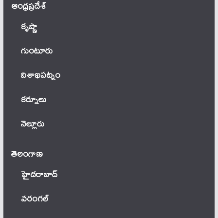
ఆంధ్ర‌ప్ర‌దేశ్
కృష్ణా
గుంటూరు
విశాఖపట్నం
కర్నూలు
నెల్లూరు
తెలంగాణ‌
హైదరాబాద్
వ‌రంగ‌ల్