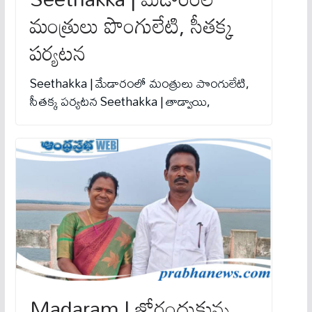
మంత్రులు పొంగులేటి, సీతక్క
ప‌ర్య‌ట‌న‌
Seethakka | మేడారంలో మంత్రులు పొంగులేటి,
సీతక్క ప‌ర్య‌ట‌న‌ Seethakka | తాడ్వాయి,
Madaram | జోరందుకున్న