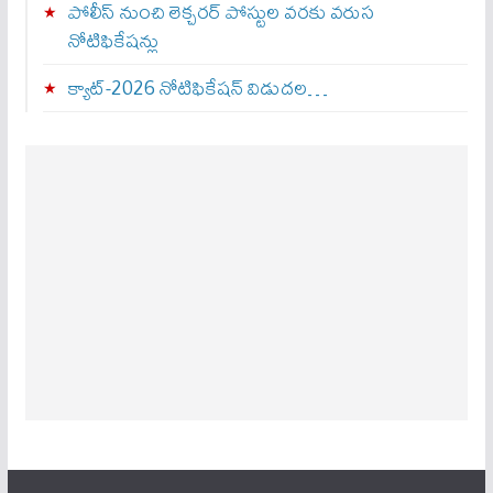
పోలీస్ నుంచి లెక్చరర్ పోస్టుల వరకు వరుస
నోటిఫికేషన్లు
క్యాట్-2026 నోటిఫికేషన్ విడుదల…