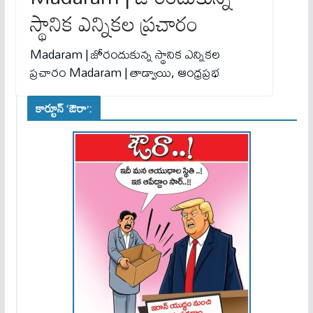
స్థానిక ఎన్నికల ప్రచారం
Madaram | జోరందుకున్న స్థానిక ఎన్నికల
ప్రచారం Madaram | తాడ్వాయి, ఆంధ్రప్రభ
కార్టూన్ ‘ఔరా’: