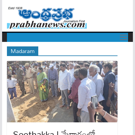
Madaram
Seethakka | మేడారంలో