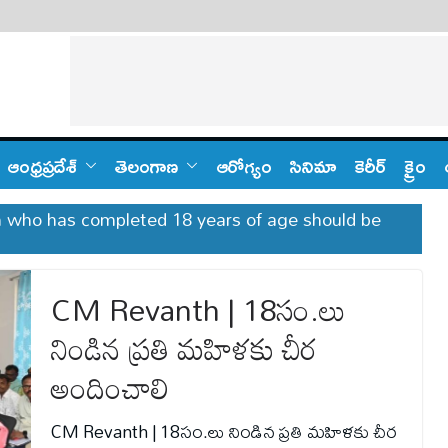
ఆంధ్ర‌ప్ర‌దేశ్
తెలంగాణ‌
ఆరోగ్యం
సినిమా
కెరీర్
క్రైం
 who has completed 18 years of age should be
CM Revanth | 18సం.లు
నిండిన ప్రతి మహిళకు చీర
అందించాలి
CM Revanth | 18సం.లు నిండిన ప్రతి మహిళకు చీర