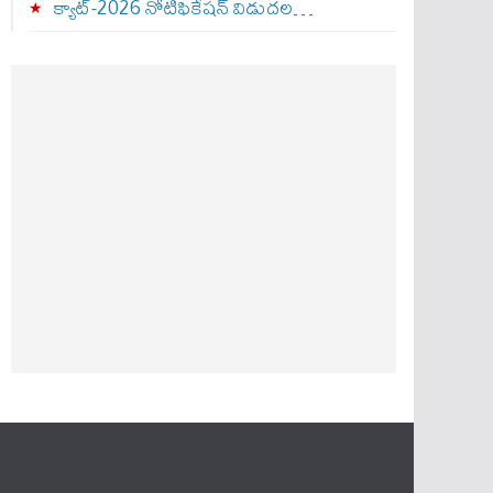
క్యాట్-2026 నోటిఫికేషన్ విడుదల…