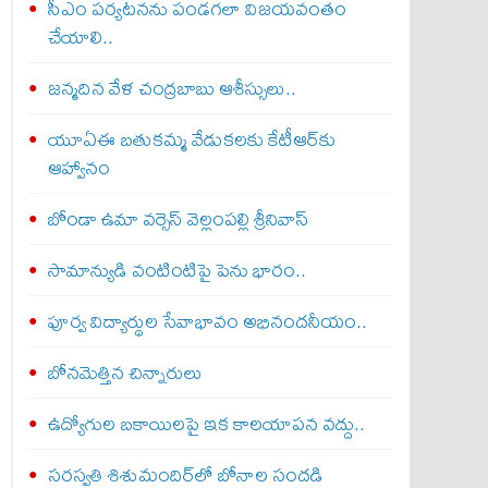
సీఎం పర్యటనను పండగలా విజయవంతం
చేయాలి..
జన్మదిన వేళ చంద్రబాబు ఆశీస్సులు..
యూఏఈ బతుకమ్మ వేడుకలకు కేటీఆర్‌కు
ఆహ్వానం
బోండా ఉమా వర్సెస్ వెల్లంపల్లి శ్రీనివాస్‌
సామాన్యుడి వంటింటిపై పెను భారం..
పూర్వ విద్యార్థుల సేవాభావం అభినందనీయం..
బోన‌మెత్తిన చిన్నారులు
ఉద్యోగుల బకాయిలపై ఇక కాలయాపన వద్దు..
సరస్వతి శిశుమందిర్‌లో బోనాల సందడి