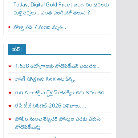
Today, Digital Gold Price | బంగారం ధరలకు
మళ్లీ రెక్కలు.. ఎంత పెరిగిందో తెలుసా?
బోల్తా పడి 7 మంది మృతి..
కెరీర్ :
1,538 ఉద్యోగాలకు నోటిఫికేషన్ విడుదల..
పోటీ పరీక్షలకు కీలక అప్‌డేట్స్.
గురుకులాల్లో పార్ట్‌టైమ్ ఉద్యోగాలకు అవకాశం
రేపే టీజీ సీపీగెట్‌-2026 ఫలితాలు…
పోలీస్ నుంచి లెక్చరర్ పోస్టుల వరకు వరుస
నోటిఫికేషన్లు