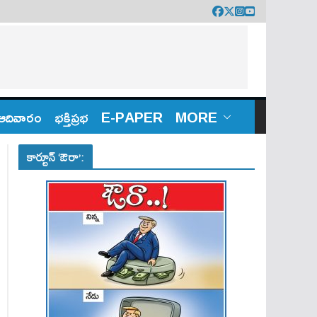
ఆదివారం
భక్తిప్రభ
E-PAPER
MORE
కార్టూన్ ‘ఔరా’: