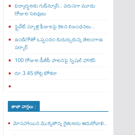
విద్యార్థులకు గుడ్‌న్యూస్.. వరుసగా మూడు
రోజుల సెలవులు
ప్రైవేట్ స్కూళ్ల ఫీజులపై కఠిన నిబంధనలు..
ఇండిగోతో ఒప్పందం కుదుర్చుకున్న తెలంగాణ
స‌ర్కార్
100 రోజుల డీజీపీ పాలనపై స్పెషల్ ఫోకస్
రూ.3.45 కోట్ల టోకరా
తాజా వార్తలు :
మోసపోయిన మొక్కజొన్న రైతులను ఆదుకోవాలి..