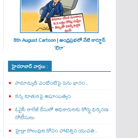
8th August Cartoon | ఆంధ్రప్రభలో నేటి కార్టూన్
‘ఔరా’
హైదరాబాద్ వార్తలు :
సామాన్యుడి వంటింటిపై పెను భారం..
కన్న కూతురిపై అఘాయిత్యం
ఓవైసీ కాలేజీ కేసులో అధికారులకు కోర్టు ధిక్కరణ
నోటీసులు
హైడ్రా కొలువుల కోసం పోటెత్తిన యువత..