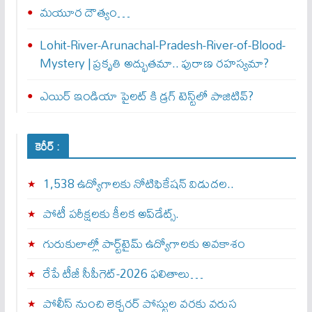
మయూర దౌత్యం…
Lohit-River-Arunachal-Pradesh-River-of-Blood-
Mystery | ప్రకృతి అద్భుతమా.. పురాణ రహస్యమా?
ఎయిర్‌ ఇండియా పైలట్‌ కి డ్రగ్‌ టెస్ట్‌లో పాజిటివ్‌?
కెరీర్ :
1,538 ఉద్యోగాలకు నోటిఫికేషన్ విడుదల..
పోటీ పరీక్షలకు కీలక అప్‌డేట్స్.
గురుకులాల్లో పార్ట్‌టైమ్ ఉద్యోగాలకు అవకాశం
రేపే టీజీ సీపీగెట్‌-2026 ఫలితాలు…
పోలీస్ నుంచి లెక్చరర్ పోస్టుల వరకు వరుస