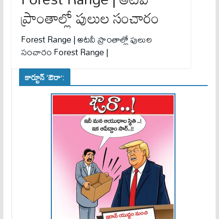
ప్రాంతాల్లో పులుల సంచారం
Forest Range | అటవీ ప్రాంతాల్లో పులుల
సంచారం Forest Range |
కార్టూన్ ‘ఔరా’: