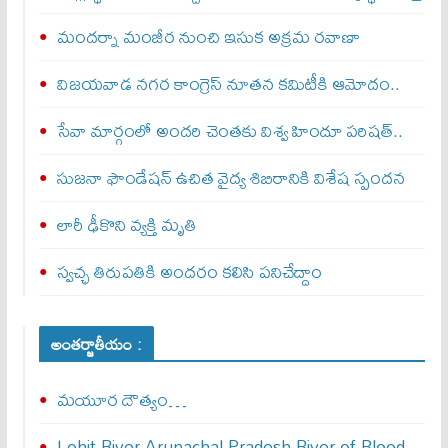
మందర్నా మంజీర నుంచి ఇసుక అక్రమ రవాణా
విజయవాడ నగర కాంగ్రెస్ నూతన కమిటీకి ఆమోదం..
సేవా మార్గంలో అందరి చెంతకు విశ్వ హిందూ పరిషత్..
సుజనా ఫౌండేషన్ ఉచిత వైద్య శిబిరానికి విశేష స్పందన
లారీ ఢీకొని వ్యక్తి మృతి
స్వచ్ఛ తిరుపతికి అందరం కలిసి పనిచేద్దాం
అంతర్జాతీయం :
మయూర దౌత్యం…
Lohit-River-Arunachal-Pradesh-River-of-Blood-