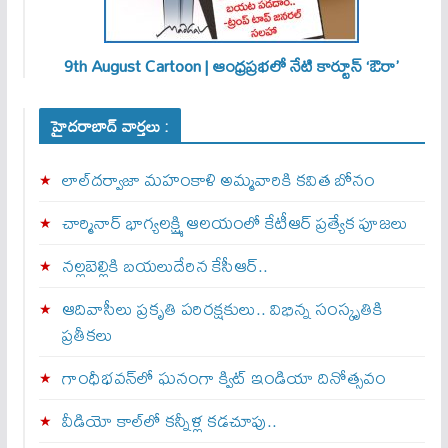
9th August Cartoon | ఆంధ్రప్రభలో నేటి కార్టూన్ ‘ఔరా’
హైదరాబాద్ వార్తలు :
లాల్‌దర్వాజా మహంకాళి అమ్మవారికి కవిత బోనం
చార్మినార్‌ భాగ్యలక్ష్మి ఆలయంలో కేటీఆర్ ప్రత్యేక పూజలు
నల్లబెల్లికి బయలుదేరిన కేసీఆర్‌..
ఆదివాసీలు ప్రకృతి పరిరక్షకులు.. విభిన్న సంస్కృతికి
ప్రతీకలు
గాంధీభవన్‌లో ఘనంగా క్విట్‌ ఇండియా దినోత్సవం
వీడియో కాల్‌లో కన్నీళ్ల కడచూపు..