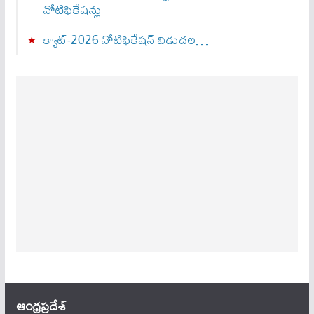
నోటిఫికేషన్లు
క్యాట్-2026 నోటిఫికేషన్ విడుదల…
ఆంధ్ర‌ప్ర‌దేశ్