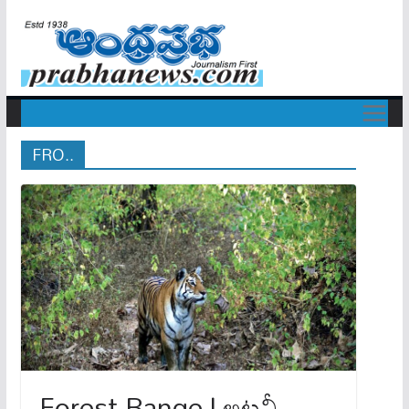
FRO..
Forest Range | అటవీ