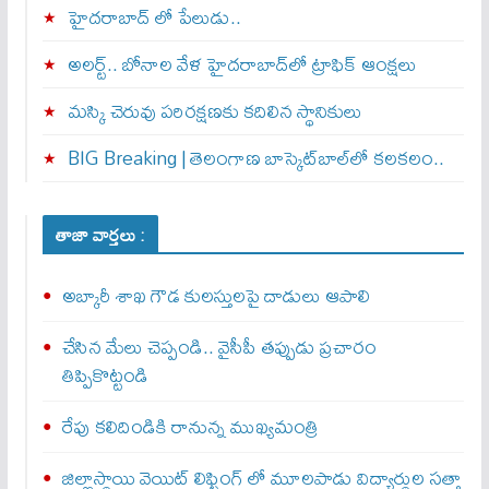
హైదరాబాద్ లో పేలుడు..
అలర్ట్‌.. బోనాల వేళ హైదరాబాద్‌లో ట్రాఫిక్‌ ఆంక్షలు
మస్కి చెరువు పరిరక్షణకు కదిలిన స్థానికులు
BIG Breaking | తెలంగాణ బాస్కెట్‌బాల్‌లో కలకలం..
తాజా వార్తలు :
అబ్కారీ శాఖ గౌడ కులస్తులపై దాడులు ఆపాలి
చేసిన మేలు చెప్పండి.. వైసీపీ తప్పుడు ప్రచారం
తిప్పికొట్టండి
రేపు కలిదిండికి రానున్న ముఖ్యమంత్రి
జిల్లాస్థాయి వెయిట్ లిఫ్టింగ్ లో మూలపాడు విద్యార్థుల సత్తా