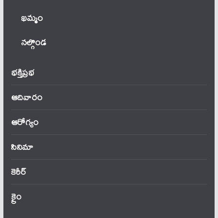
ఖ‌మ్మం
నల్గొండ
భక్తిప్రభ
ఆదివారం
ఆరోగ్యం
సినిమా
కెరీర్
క్రైం