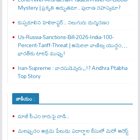
Mystery | ప్రకృతి అద్భుతమా.. పురాణ రహస్యమా?
కుప్పకూలిన హెలికాప్టర్‌.. నలుగురు దుర్మరణం
Us-Russia-Sanctions-Bill-2026-India-100-
Percent-Tariff-Threat | అమెరికా వాణిజ్య యుద్ధం…
భారత్‌కు టారిఫ్ ముప్పు!
Iran-Supreme : వార‌సుడెవ్వ‌రు,,!? Andhra Ptabha
Top Story
జాతీయం :
మాజీ సీఎం కారుపై దాడి..
మలప్పురం అక్రమ పేలుడు పదార్థాల కేసులో మరో అరెస్ట్‌