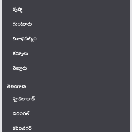
కృష్ణా
గుంటూరు
విశాఖపట్నం
కర్నూలు
నెల్లూరు
తెలంగాణ‌
హైదరాబాద్
వ‌రంగ‌ల్
కరీంనగర్