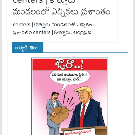
మండలంలో ఎన్నికలు ప్రశాంతం
centers | కొత్తూరు మండలంలో ఎన్నికలు
ప్రశాంతం centers | కొత్తూరు, ఆంధ్రప్రభ
కార్టూన్ ‘ఔరా’: