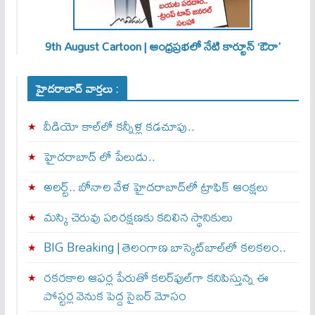
9th August Cartoon | ఆంధ్రప్రభలో నేటి కార్టూన్ ‘ఔరా’
హైదరాబాద్ వార్తలు :
వీడియో కాల్‌లో కన్నీళ్ల కడచూపు..
హైదరాబాద్ లో పేలుడు..
అలర్ట్‌.. బోనాల వేళ హైదరాబాద్‌లో ట్రాఫిక్‌ ఆంక్షలు
మస్కి చెరువు పరిరక్షణకు కదిలిన స్థానికులు
BIG Breaking | తెలంగాణ బాస్కెట్‌బాల్‌లో కలకలం..
రకరకాల ఆఫర్ల పేరుతో కలర్‌ఫుల్‌గా కనిపిస్తున్న ఈ
పోస్టర్ల వెనుక పెద్ద సైబర్ మోసం