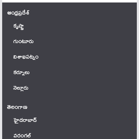
ఆంధ్ర‌ప్ర‌దేశ్
కృష్ణా
గుంటూరు
విశాఖపట్నం
కర్నూలు
నెల్లూరు
తెలంగాణ‌
హైదరాబాద్
వ‌రంగ‌ల్