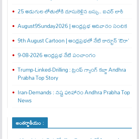
25 అడుగుల లోతులోకి దూసుకెళ్లిన బస్సు.. ఐచర్‌ లారీ
August9Sunday2026 | ఆంధ్రప్రభ ఆదివారం సంచిక
9th August Cartoon | ఆంధ్రప్రభలో నేటి కార్టూన్ ‘ఔరా’
9-08-2026 ఆంధ్రప్రభ నేటి పంచాంగం
Trump-Linked-Drilling : ట్రంప్ గ్యాంగ్ క‌బ్జా Andhra
Prabha Top Story
Iran-Demands : న‌ష్ట ఫ‌రిహారం Andhra Prabha Top
News
అంతర్జాతీయం :