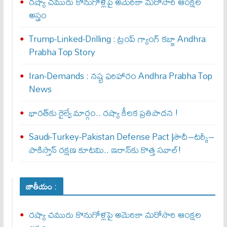
రష్యా చమురు కొనుగోళ్లపై అమెరికా మరోసారి ఆంక్షల
అస్త్రం
Trump-Linked-Drilling : ట్రంప్ గ్యాంగ్ క‌బ్జా Andhra
Prabha Top Story
Iran-Demands : న‌ష్ట ఫ‌రిహారం Andhra Prabha Top
News
భారత్‌కు రైల్వే మార్గం.. రష్యా కీలక ప్రతిపాదన !
Saudi-Turkey-Pakistan Defense Pact |సౌదీ–టర్కీ–
పాకిస్తాన్ రక్షణ కూటమి.. ఇరాన్‌కు కొత్త సవాల్!
జాతీయం :
రష్యా చమురు కొనుగోళ్లపై అమెరికా మరోసారి ఆంక్షల