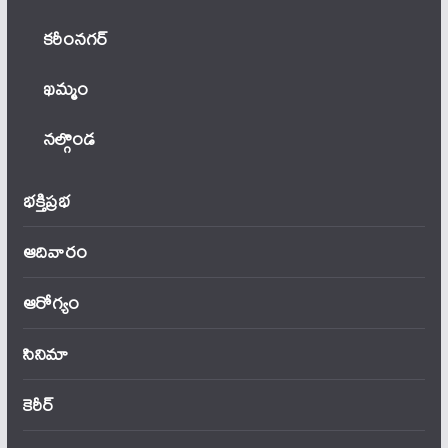
కరీంనగర్
ఖ‌మ్మం
నల్గొండ
భక్తిప్రభ
ఆదివారం
ఆరోగ్యం
సినిమా
కెరీర్