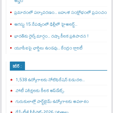
అస్త్రం
ప్రమాదంలో పర్యావరణం.. బహుళ సంక్షోభంలో ప్రపంచం
ఆగస్టు 15 నేపథ్యంలో ఢిల్లీలో హైఅలర్ట్..
భారత్‌కు రైల్వే మార్గం.. రష్యా కీలక ప్రతిపాదన !
యూపీఐపై ఛార్జీలు ఉండవు.. కేంద్రం క్లారిటీ
కెరీర్ :
1,538 ఉద్యోగాలకు నోటిఫికేషన్ విడుదల..
పోటీ పరీక్షలకు కీలక అప్‌డేట్స్.
గురుకులాల్లో పార్ట్‌టైమ్ ఉద్యోగాలకు అవకాశం
రేపే టీజీ సీపీగెట్‌-2026 ఫలితాలు…