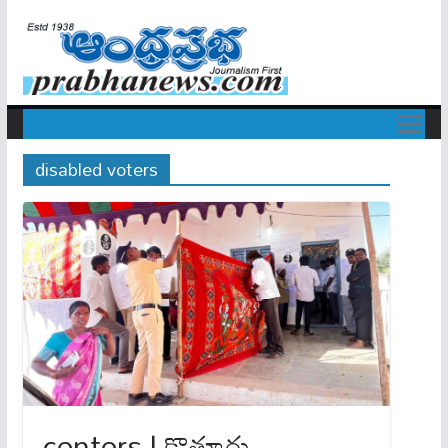
disabled voters
centers | కొత్తూరు