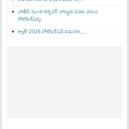
పోలీస్ నుంచి లెక్చరర్ పోస్టుల వరకు వరుస
నోటిఫికేషన్లు
క్యాట్-2026 నోటిఫికేషన్ విడుదల…