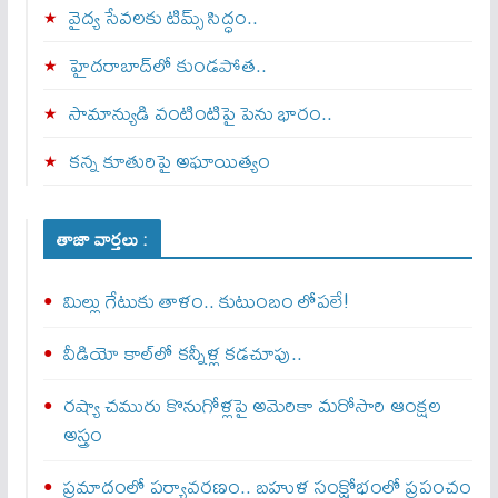
వైద్య సేవలకు టిమ్స్‌ సిద్ధం..
హైదరాబాద్‌లో కుండపోత..
సామాన్యుడి వంటింటిపై పెను భారం..
కన్న కూతురిపై అఘాయిత్యం
తాజా వార్తలు :
మిల్లు గేటుకు తాళం.. కుటుంబం లోపలే!
వీడియో కాల్‌లో కన్నీళ్ల కడచూపు..
రష్యా చమురు కొనుగోళ్లపై అమెరికా మరోసారి ఆంక్షల
అస్త్రం
ప్రమాదంలో పర్యావరణం.. బహుళ సంక్షోభంలో ప్రపంచం