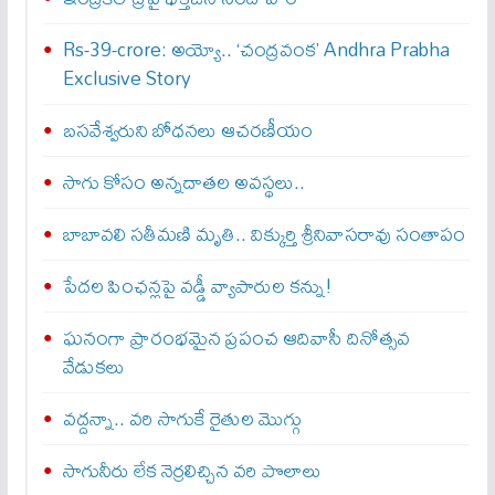
Rs-39-crore: అయ్యో.. ‘చంద్రవంక’ Andhra Prabha
Exclusive Story
బసవేశ్వరుని బోధనలు ఆచరణీయం
సాగు కోసం అన్నదాతల అవస్థలు..
బాబావలి సతీమణి మృతి.. విక్కుర్తి శ్రీనివాసరావు సంతాపం
పేదల పింఛన్లపై వడ్డీ వ్యాపారుల కన్ను!
ఘనంగా ప్రారంభమైన ప్రపంచ ఆదివాసీ దినోత్సవ
వేడుకలు
వద్దన్నా.. వరి సాగుకే రైతుల మొగ్గు
సాగునీరు లేక నెర్రలిచ్చిన వరి పొలాలు