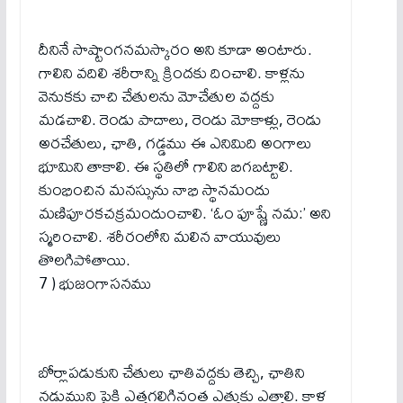
దీనినే సాష్టాంగనమస్కారం అని కూడా అంటారు.
గాలిని వదిలి శరీరాన్ని క్రిందకు దించాలి. కాళ్లను
వెనుకకు చాచి చేతులను మోచేతుల వద్దకు
మడచాలి. రెండు పాదాలు, రెండు మోకాళ్లు, రెండు
అరచేతులు, ఛాతి, గడ్డము ఈ ఎనిమిది అంగాలు
భూమిని తాకాలి. ఈ స్థతిలో గాలిని బిగబట్టాలి.
కుంభించిన మనస్సును నాభి స్థానమందు
మణిపూరకచక్రమందుంచాలి. ‘ఓం పూష్ణే నమ:’ అని
స్మరించాలి. శరీరంలోని మలిన వాయువులు
తొలగిపోతాయి.
7 ) భుజంగాసనము
బోర్లాపడుకుని చేతులు ఛాతివద్దకు తెచ్చి, ఛాతిని
నడుముని పైకి ఎత్తగలిగినంత ఎత్తుకు ఎత్తాలి. కాళ్ల