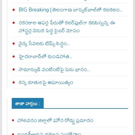
BIG Breaking | తెలంగాణ బాస్కెట్‌బాల్‌లో కలకలం..
రకరకాల ఆఫర్ల పేరుతో కలర్‌ఫుల్‌గా కనిపిస్తున్న ఈ
పోస్టర్ల వెనుక పెద్ద సైబర్ మోసం
వైద్య సేవలకు టిమ్స్‌ సిద్ధం..
హైదరాబాద్‌లో కుండపోత..
సామాన్యుడి వంటింటిపై పెను భారం..
కన్న కూతురిపై అఘాయిత్యం
తాజా వార్తలు :
పోలవరం జిల్లాలో ఘోర రోడ్డు ప్రమాదం
ఇంద్రకీలాద్రిపై భక్తజన సందోహం