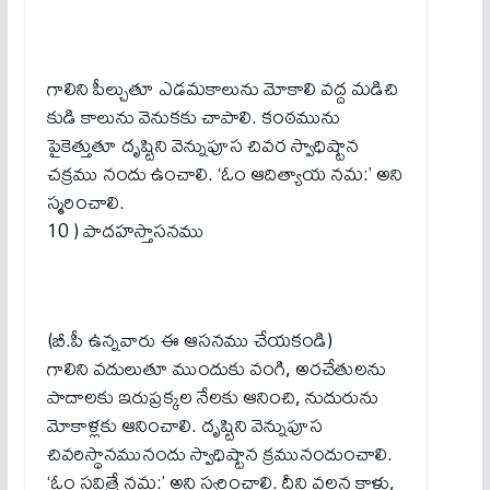
గాలిని పీల్చుతూ ఎడమకాలును మోకాలి వద్ద మడిచి
కుడి కాలును వెనుకకు చాపాలి. కంఠమును
పైకెత్తుతూ దృష్టిని వెన్నుపూస చివర స్వాధిష్టాన
చక్రము నందు ఉంచాలి. ‘ఓం ఆదిత్యాయ నమ:’ అని
స్మరించాలి.
10 ) పాదహస్తాసనము
(బీ.పీ ఉన్నవారు ఈ ఆసనము చేయకండి)
గాలిని వదులుతూ ముందుకు వంగి, అరచేతులను
పాదాలకు ఇరుప్రక్కల నేలకు ఆనించి, నుదురును
మోకాళ్లకు ఆనించాలి. దృష్టిని వెన్నుపూస
చివరిస్థానమునందు స్వాధిష్టాన క్రమునందుంచాలి.
‘ఓం సవిత్రే నమ:’ అని స్వరించాలి. దీని వలన కాళ్లు,