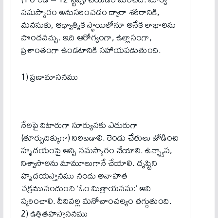
నమస్కారం అనుసరించడం ద్వారా శరీరానికి,
మనసుకు, ఆధ్యాత్మిక స్థాయిలోనూ అనేక లాభాలను
పొందవచ్చు. ఇది ఆరోగ్యంగా, ఉల్లాసంగా,
ప్రశాంతంగా ఉండటానికి సహాయపడుతుంది.
1) ప్రణామాసనము
నేలపై నిటారుగా సూర్యునకు ఎదురుగా
(తూర్పుదిక్కుగా) నిలబడాలి. రెండు చేతులు జోడించి
హృదయంపై ఆన్చి నమస్కారం చేయాలి. ఉచ్ఛ్వాస,
నిశ్వాసాలను మామూలుగానే చేయాలి. దృష్టిని
హృదయస్తానము నందు అనాహత
చక్రమునందుంచి ‘ఓం మిత్రాయనమ:’ అని
స్మరించాలి. దీనివల్ల మనోచాంచల్యం తగ్గుతుంది.
2) ఉత్థితహస్తాసనము