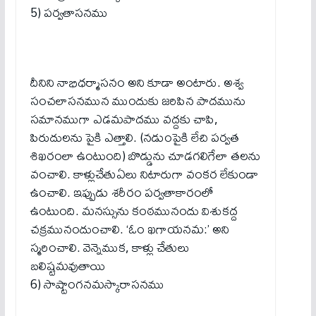
5) పర్వతాసనము
దీనిని నాభిధర్మాసనం అని కూడా అంటారు. అశ్వ
సంచలాసనమున ముందుకు జరిపిన పాదమును
సమానముగా ఎడమపాదము వద్దకు చాపి,
పిరుదులను పైకి ఎత్తాలి. (నడుంపైకి లేచి పర్వత
శిఖరంలా ఉంటుంది) బొడ్డును చూడగలిగేలా తలను
వంచాలి. కాళ్లుచేతుఏలు నిటారుగా వంకర లేకుండా
ఉంచాలి. ఇప్పుడు శరీరం పర్వతాకారంలో
ఉంటుంది. మనస్సును కంఠమునందు విశుకద్ద
చక్రమునందుంచాలి. ‘ఓం ఖగాయనమ:’ అని
స్మరించాలి. వెన్నెముక, కాళ్లు చేతులు
బలిష్టమవుతాయి
6) సాష్టాంగనమస్కారాసనము