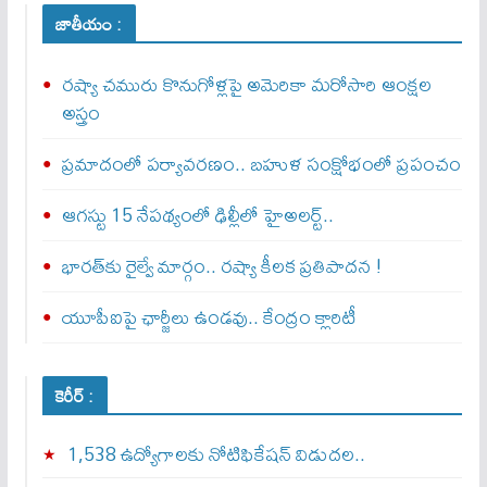
జాతీయం :
రష్యా చమురు కొనుగోళ్లపై అమెరికా మరోసారి ఆంక్షల
అస్త్రం
ప్రమాదంలో పర్యావరణం.. బహుళ సంక్షోభంలో ప్రపంచం
ఆగస్టు 15 నేపథ్యంలో ఢిల్లీలో హైఅలర్ట్..
భారత్‌కు రైల్వే మార్గం.. రష్యా కీలక ప్రతిపాదన !
యూపీఐపై ఛార్జీలు ఉండవు.. కేంద్రం క్లారిటీ
కెరీర్ :
1,538 ఉద్యోగాలకు నోటిఫికేషన్ విడుదల..