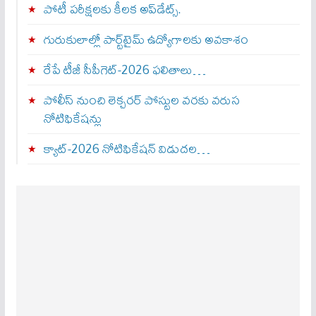
పోటీ పరీక్షలకు కీలక అప్‌డేట్స్.
గురుకులాల్లో పార్ట్‌టైమ్ ఉద్యోగాలకు అవకాశం
రేపే టీజీ సీపీగెట్‌-2026 ఫలితాలు…
పోలీస్ నుంచి లెక్చరర్ పోస్టుల వరకు వరుస
నోటిఫికేషన్లు
క్యాట్-2026 నోటిఫికేషన్ విడుదల…