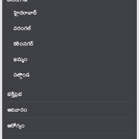
హైదరాబాద్
వ‌రంగ‌ల్
కరీంనగర్
ఖ‌మ్మం
నల్గొండ
భక్తిప్రభ
ఆదివారం
ఆరోగ్యం