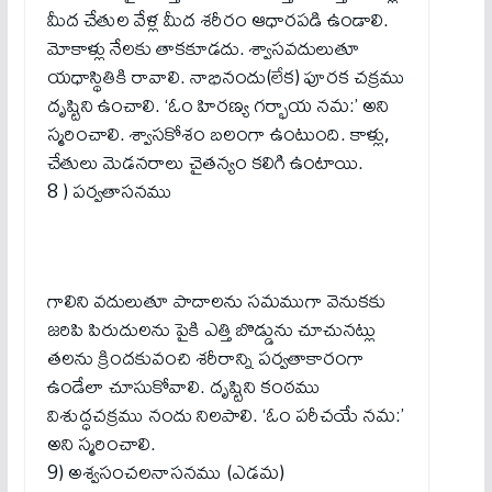
మీద చేతుల వేళ్ల మీద శరీరం ఆధారపడి ఉండాలి.
మోకాళ్లు నేలకు తాకకూడదు. శ్వాసవదులుతూ
యధాస్థితికి రావాలి. నాభినందు(లేక) పూరక చక్రము
దృష్టిని ఉంచాలి. ‘ఓం హిరణ్య గర్భాయ నమ:’ అని
స్మరించాలి. శ్వాసకోశం బలంగా ఉంటుంది. కాళ్లు,
చేతులు మెడనరాలు చైతన్యం కలిగి ఉంటాయి.
8 ) పర్వతాసనము
గాలిని వదులుతూ పాదాలను సమముగా వెనుకకు
జరిపి పిరుదులను పైకి ఎత్తి బొడ్డును చూచునట్లు
తలను క్రిందకువంచి శరీరాన్ని పర్వతాకారంగా
ఉండేలా చూసుకోవాలి. దృష్టిని కంఠము
విశుద్ధచక్రము నందు నిలపాలి. ‘ఓం పరీచయే నమ:’
అని స్మరించాలి.
9) అశ్వసంచలనాసనము (ఎడమ)