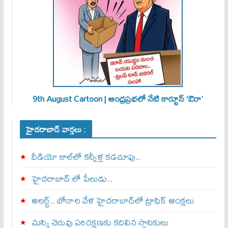
9th August Cartoon | ఆంధ్రప్రభలో నేటి కార్టూన్ ‘ఔరా’
హైదరాబాద్ వార్తలు :
వీడియో కాల్‌లో కన్నీళ్ల కడచూపు..
హైదరాబాద్ లో పేలుడు..
అలర్ట్‌.. బోనాల వేళ హైదరాబాద్‌లో ట్రాఫిక్‌ ఆంక్షలు
మస్కి చెరువు పరిరక్షణకు కదిలిన స్థానికులు