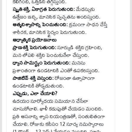
కలిగించి, ఒత్తిడిని తగ్గిస్తుంది.
స్మృతిశక్తి, ఏకాగ్రత పెరుగుతుంది:
మేధస్సుకు
ఉత్తేజం ఇచ్చి, మానసిక స్వచ్ఛతను అందిస్తుంది.
ఆత్మవిశ్వాసాన్ని పెంచుతుంది:
క్రమంగా సాధన చేస్తే
శారీరక, మానసిక స్థైర్యం పెరుగుతుంది.
ఆధ్యాత్మిక ప్రయోజనాలు
ప్రాణశక్తి పెరుగుతుంది:
సూర్యుడి శక్తిని గ్రహించి,
మన లోపలి శక్తిని పెంచుకునేలా చేస్తుంది.
ధ్యాన సామర్థ్యం పెరుగుతుంది:
మనసు
ప్రశాంతంగా ఉండటానికి ఎంతో ఉపకరిస్తుంది.
పాజిటివ్‌ శక్తి వస్తుంది:
రోజంతా ఉత్సాహంగా
ఉండటానికి తోడ్పడుతుంది.
ఎప్పుడు, ఎలా చేయాలి?
ఉదయం సూర్యోదయ సమయాన చేసేలా
చూసుకోవాలి. ఖాళీ కడుపుతో చేయడం మంచిది.
ప్రతి ఆసనాన్ని శ్వాస నియంత్రణతో, సంతులితంగా
చేయాలి. రోజుకు కనీసం 12 సూర్య నమస్కారాలు
(1 రౌండ్‌ – 12 స్టెప్స్‌) చేయడం మంచిది. సూర్య