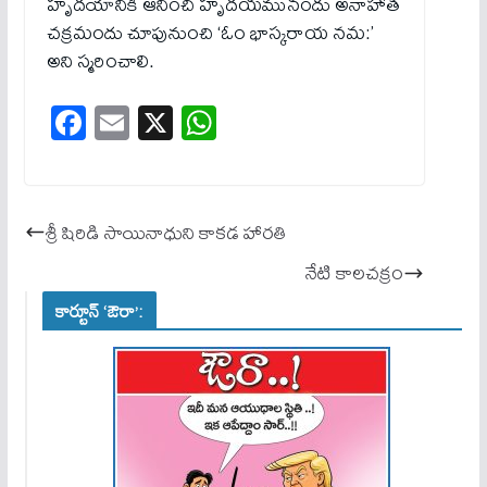
హృదయానికి ఆనించి హృదయమునందు అనాహాత
చక్రమందు చూపునుంచి ‘ఓం భాస్కరాయ నమ:’
అని స్మరించాలి.
Fa
E
X
W
ce
m
ha
bo
ail
ts
ok
A
శ్రీ షిరిడి సాయినాధుని కాకడ హారతి
pp
నేటి కాలచక్రం
కార్టూన్ ‘ఔరా’: