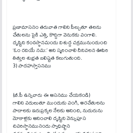
ప్రణామాసనం తరువాత గాలిని పీల్చుతూ తలను
చేతులను పైకి ఎత్తి, కొద్దిగా వెనుకకు వంగాలి.
దృష్టిని కంఠస్థానమందు విశుద్ద చక్రమునుందుంచి
‘ఓం రవియే నమ:’ అని స్మరించాలి దీనివలన ఊపిరి
తిత్తుల శుభ్రత బలిష్టత కలుగుతుంది.
3) పాదహస్తాసనము
(బీ.పీ ఉన్నవారు ఈ ఆసనము చేయకండి)
గాలిని వదులుతూ ముందుకు వంగి, అరచేతులను
పాదాలకు ఇరుప్రక్కల నేలకు ఆనించి, నుదురును
మోకాళ్లకు ఆనించాలి దృష్టిని వెన్నుపూస
చివరిస్థానమునందు స్వాధిష్టాన