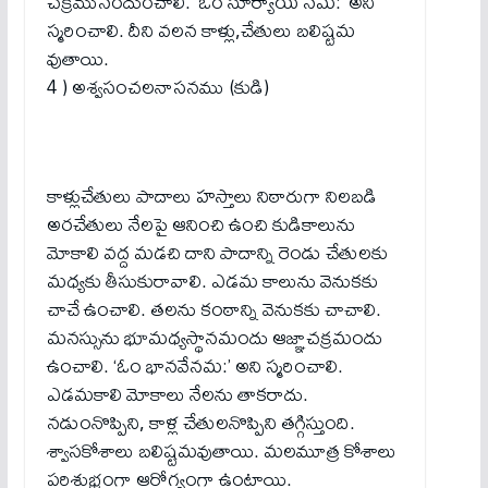
చక్రమునందుంచాలి. ‘ఓం సూర్యాయ నమ:’ అని
స్మరించాలి. దీని వలన కాళ్లు,చేతులు బలిష్టమ
వుతాయి.
4 ) అశ్వసంచలనాసనము (కుడి)
కాళ్లుచేతులు పాదాలు హస్తాలు నిఠారుగా నిలబడి
అరచేతులు నేలపై ఆనించి ఉంచి కుడికాలును
మోకాలి వద్ద మడచి దాని పాదాన్ని రెండు చేతులకు
మధ్యకు తీసుకురావాలి. ఎడమ కాలును వెనుకకు
చాచే ఉంచాలి. తలను కంఠాన్ని వెనుకకు చాచాలి.
మనస్సును భూమధ్యస్థానమందు ఆజ్ఞాచక్రమందు
ఉంచాలి. ‘ఓం భానవేనమ:’ అని స్మరించాలి.
ఎడమకాలి మోకాలు నేలను తాకరాదు.
నడుంనొప్పిని, కాళ్ల చేతులనొప్పిని తగ్గిస్తుంది.
శ్వాసకోశాలు బలిష్టమవుతాయి. మలమూత్ర కోశాలు
పరిశుభ్రంగా ఆరోగ్యంగా ఉంటాయి.