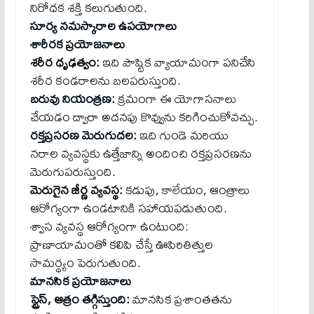
నిరోధక శక్తి కలుగుతుంది.
సూర్య నమస్కారాల ఉపయోగాలు
శారీరక ప్రయోజనాలు
శరీర ధృఢత్వం:
ఇది పౌష్టిక వ్యాయామంగా పనిచేసి
శరీర కండరాలను బలపరుస్తుంది.
బరువు నియంత్రణ:
క్రమంగా ఈ యోగాసనాలు
చేయడం ద్వారా అదనపు కొవ్వును కరిగించుకోవచ్చు.
రక్తప్రసరణ మెరుగుదల:
ఇది గుండె మరియు
నరాల వ్యవస్థకు ఉత్తేజాన్ని అందించి రక్తప్రసరణను
మెరుగుపరుస్తుంది.
మెరుగైన జీర్ణ వ్యవస్థ:
కడుపు, కాలేయం, ఆంత్రాలు
ఆరోగ్యంగా ఉండటానికి సహాయపడుతుంది.
శ్వాస వ్యవస్థ ఆరోగ్యంగా ఉంటుంది:
ప్రాణాయామంతో కలిపి చేస్తే ఊపిరితిత్తుల
సామర్థ్యం పెరుగుతుంది.
మానసిక ప్రయోజనాలు
స్ట్రెస్‌, ఆత్రం తగ్గిస్తుంది:
మానసిక ప్రశాంతతను