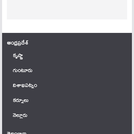
ఆంధ్ర‌ప్ర‌దేశ్
కృష్ణా
గుంటూరు
విశాఖపట్నం
కర్నూలు
నెల్లూరు
తెలంగాణ‌