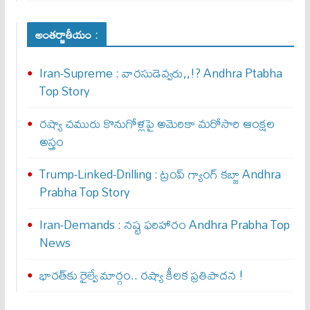
అంతర్జాతీయం :
Iran-Supreme : వార‌సుడెవ్వ‌రు,,!? Andhra Ptabha
Top Story
రష్యా చమురు కొనుగోళ్లపై అమెరికా మరోసారి ఆంక్షల
అస్త్రం
Trump-Linked-Drilling : ట్రంప్ గ్యాంగ్ క‌బ్జా Andhra
Prabha Top Story
Iran-Demands : న‌ష్ట ఫ‌రిహారం Andhra Prabha Top
News
భారత్‌కు రైల్వే మార్గం.. రష్యా కీలక ప్రతిపాదన !