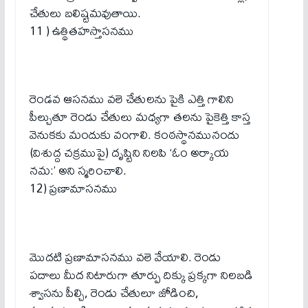
చేతులు బలిష్టమవుతాయి.
11 ) ఉత్థితహస్తాసనము
రెండవ ఆసనము వలె చేతులను పైకి ఎత్తి గాలిని
పీల్చుతూ రెండు చేతులు మధ్యగా తలను పైకెత్తి కాస్త
వెనుకకు మందుకు వంగాలి. కంఠస్థానమునందు
(విశుద్ద చక్రముపై) దృష్టిని నిలపి ‘ఓం అర్కాయ
నమ:’ అని స్మరించాలి.
12) ప్రణామాసనము
మొదటి ప్రణామాసనము వలె వేయాలి. రెండు
పదాలు మీద నిటారుగా తూర్పు దిక్కు ప్రక్కగా నిలబడి
శ్వాసను పీల్చి, రెండు చేతులూ జోడించి,