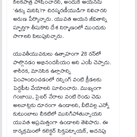
కీలకపాత్ర పోషించారని, అందుకే ఆయనను
‘ఉక్కు మనిషి’గా చిరస్మరణీయుడిగా నిలిచారని
అరుణ పేర్కొన్నారు. యువత ఆయన జీవితాన్ని
స్ఫూర్తిగా తీసుకొని దేశ నిర్మాణంలో ముందుకు
సాగాలని పిలుపునిచ్చారు.
యువతీయువకులు ఉత్సాహంగా 2కె రన్‌లో
పాల్గొనడం అభినందనీయం అని ఎంపీ చెప్పారు.
శారీరక, మానసిక ఉల్లాసాన్ని
పెంపొందించడంలో రన్నింగ్ వంటి క్రీడలకు
పెద్దపీట వేయాలని సూచించారు. ముఖ్యంగా
గంజాయి, సైబర్ నేరాలు వంటి రెండు చెడు
అలవాట్లకు దూరంగా ఉండాలని, వీటివల్ల ఎన్నో
కుటుంబాలు చీకటిలో మునిగిపోతున్నాయని
యువత అప్రమత్తంగా ఉండాలని తెలిపారు. ఈ
కార్యక్రమంలో కలెక్టర్ సిక్తపట్నాయక్, అదనపు