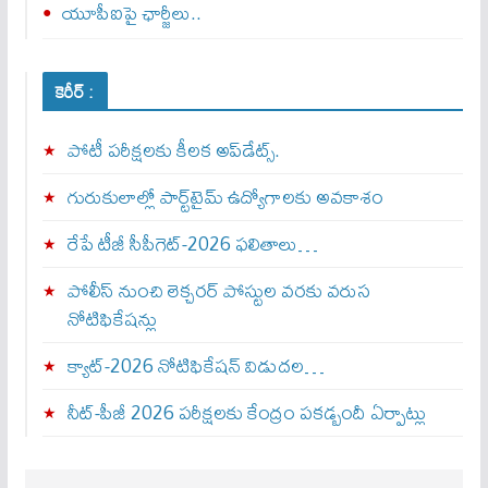
యూపీఐపై ఛార్జీలు..
కెరీర్ :
పోటీ పరీక్షలకు కీలక అప్‌డేట్స్.
గురుకులాల్లో పార్ట్‌టైమ్ ఉద్యోగాలకు అవకాశం
రేపే టీజీ సీపీగెట్‌-2026 ఫలితాలు…
పోలీస్ నుంచి లెక్చరర్ పోస్టుల వరకు వరుస
నోటిఫికేషన్లు
క్యాట్-2026 నోటిఫికేషన్ విడుదల…
నీట్-పీజీ 2026 పరీక్షలకు కేంద్రం పకడ్బందీ ఏర్పాట్లు