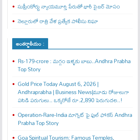
సుప్రీంకోర్టు న్యాయమూర్తి పేరుతో భారీ సైబర్ మోసం
నెల్లూరులో రాత్రి వేళ ప్రత్యేక పోలీసు నిఘా
అంతర్జాతీయం :
Rs-179-crore : మ‌గ్గం ఇళ్ళ‌కు బాబు..Andhra Prabha
Top Story
Gold Price Today August 6, 2026 |
Andhraprabha | Business News|మూడు రోజులుగా
పసిడి పరుగులు.. ఒక్కరోజే రూ.2,890 పెరుగుద‌ల‌..!
Operation-Rare-India మాగ్నెట్ పై ఫుల్ ఫోక‌స్ Andhra
Prabha Top Story
Goa Spiritual Tourism: Famous Temples,