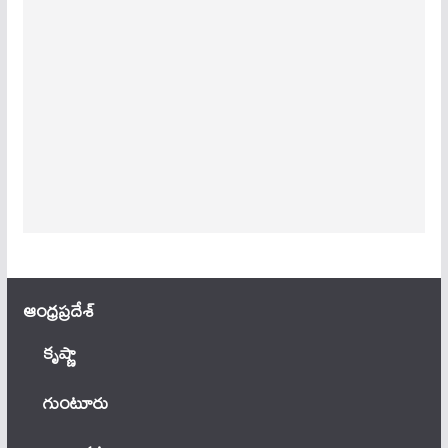
ఆంధ్ర‌ప్ర‌దేశ్
కృష్ణా
గుంటూరు