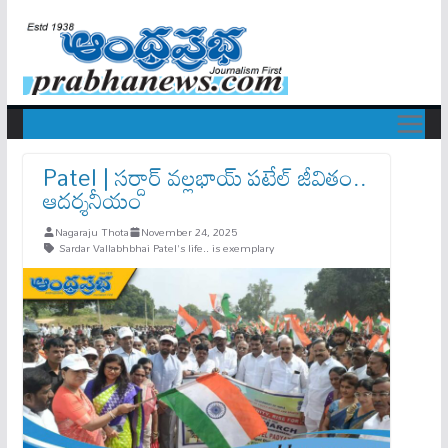
Patel | స‌ర్దార్ వ‌ల్ల‌భాయ్ పటేల్ జీవితం..
ఆదర్శనీయం
Nagaraju Thota
November 24, 2025
Sardar Vallabhbhai Patel's life.. is exemplary