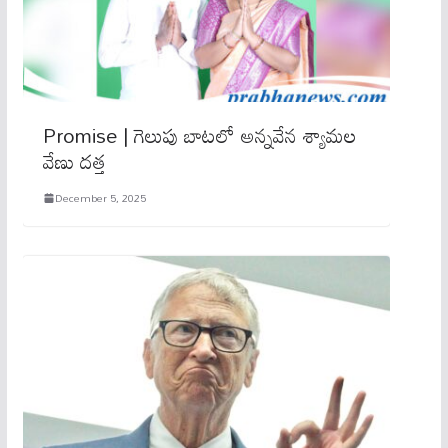
Promise | గెలుపు బాటలో అన్నవేన శ్యామల
వేణు దత్త
December 5, 2025