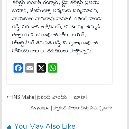
కలెక్టర్ సంచిత్ గంగ్వార్, ట్రైనీ కలెక్టర్ ప్రణయ్
కుమార్, బీజేపీ జిల్లా అధ్యక్షులు సత్యయాదవ్,
నాయకులు నాగురావు నామాజీ, రతంగ్ పాండు
రెడ్డి, పగుడాకుల శ్రీనివాస్, కొండయ్య, ఉమ్మడి
జిల్లా యువజన అధికారి కోటానాయక్,
కోఆర్డినేటర్ తిరుపతి రెడ్డి, విద్యాశాఖ అధికారి
గోవిందు రాజులు తదితరులు పాల్గొన్నారు.
Fa
E
X
W
ce
m
ha
bo
ail
ts
ok
A
INS Mahe| సైలెంట్ హంటర్… మాహె!
pp
Ayyappa | స్వామికి పాలకావిళ్లు సమర్పణ
You May Also Like