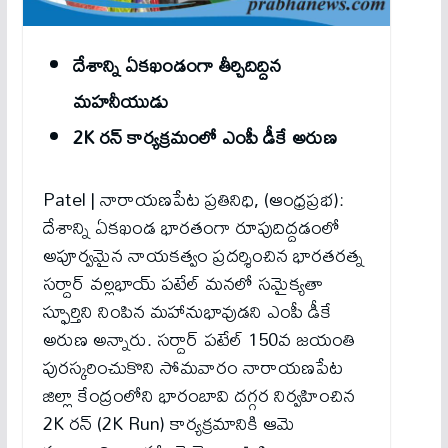
దేశాన్ని ఏకఖండంగా తీర్చిదిద్దిన
మ‌హ‌నీయుడు
2K రన్ కార్యక్రమంలో ఎంపీ డీకే అరుణ
Patel | నారాయణపేట ప్రతినిధి, (ఆంధ్రప్రభ):
దేశాన్ని ఏకఖండ భారతంగా రూపుదిద్దడంలో
అపూర్వమైన నాయకత్వం ప్రదర్శించిన భారతరత్న
సర్దార్ వల్లభాయ్ పటేల్ మనలో సమైక్యతా
స్ఫూర్తిని నింపిన మహానుభావుడని ఎంపీ డీకే
అరుణ అన్నారు. సర్దార్ పటేల్ 150వ జయంతి
పురస్కరించుకొని సోమవారం నారాయణపేట
జిల్లా కేంద్రంలోని భారంబావి దగ్గర నిర్వహించిన
2K రన్ (2K Run) కార్యక్రమానికి ఆమె