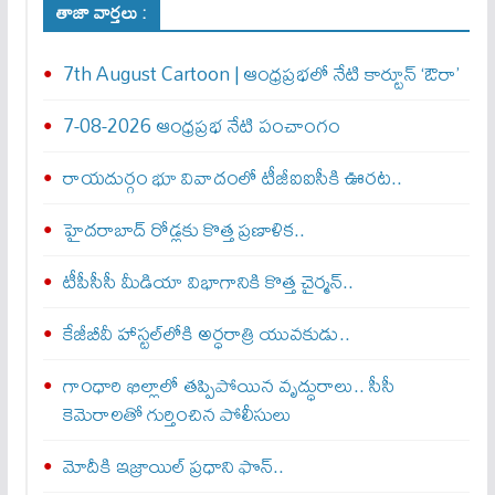
తాజా వార్తలు :
7th August Cartoon | ఆంధ్రప్రభలో నేటి కార్టూన్ ‘ఔరా’
7-08-2026 ఆంధ్రప్రభ నేటి పంచాంగం
రాయదుర్గం భూ వివాదంలో టీజీఐఐసీకి ఊరట..
హైదరాబాద్ రోడ్లకు కొత్త ప్రణాళిక..
టీపీసీసీ మీడియా విభాగానికి కొత్త చైర్మన్..
కేజీబీవీ హాస్టల్‌లోకి అర్ధరాత్రి యువకుడు..
గాంధారి ఖిల్లాలో తప్పిపోయిన వృద్ధురాలు.. సీసీ
కెమెరాలతో గుర్తించిన పోలీసులు
మోదీకి ఇజ్రాయిల్ ప్ర‌ధాని ఫొన్..