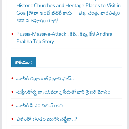
Historic Churches and Heritage Places to Visit in
Goa | గోవా అంటే బీచ్‌లే కాదు… భక్తి, చరిత్ర, వారసత్వం
కలిసిన అపూర్వ యాత్ర!
Russia-Massive-Attack : కీవ్‌.. కెవ్వు కేక‌ Andhra
Prabha Top Story
జాతీయం :
మోదీకి ఇజ్రాయిల్ ప్ర‌ధాని ఫొన్..
సుప్రీంకోర్టు న్యాయమూర్తి పేరుతో భారీ సైబర్ మోసం
మోదీకి సీఎం విజయ్ లేఖ
ఎల్‌నినో గండం ముగిసినట్టేనా..?