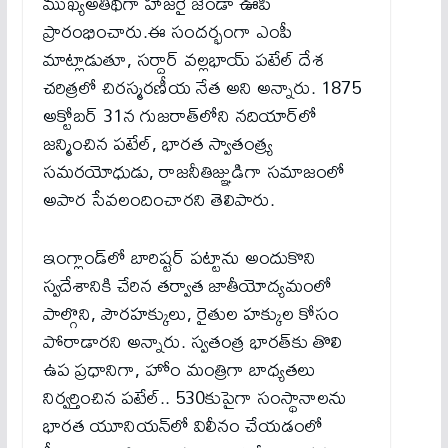
ముఖ్యఅతిథిగా హాజరై జెండా ఊపి
ప్రారంభించారు.ఈ సందర్భంగా ఎంపీ
మాట్లాడుతూ, సర్దార్ వల్లభాయ్ పటేల్ దేశ
చరిత్రలో చిరస్మరణీయ నేత అని అన్నారు. 1875
అక్టోబర్ 31న గుజరాత్‌లోని నదియార్‌లో
జన్మించిన పటేల్, భారత స్వాతంత్ర్య‌
సమరయోధుడు, రాజనీతిజ్ఞుడిగా సమాజంలో
అపార సేవలందించారని తెలిపారు.
ఇంగ్లాండ్‌లో బారిష్టర్ పట్టాను అందుకొని
స్వదేశానికి చేరిన తర్వాత జాతీయోద్యమంలో
పాల్గొని, పౌరహక్కులు, రైతుల హక్కుల కోసం
పోరాడారని అన్నారు. స్వతంత్ర భారత్‌కు తొలి
ఉప ప్రధానిగా, హోం మంత్రిగా బాధ్యతలు
నిర్వర్తించిన పటేల్.. 530కుపైగా సంస్థానాలను
భారత యూనియన్‌లో విలీనం చేయడంలో