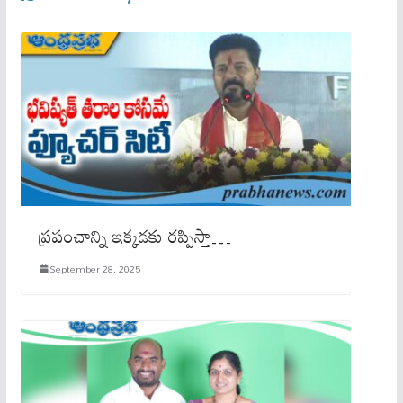
ప్ర‌పంచాన్ని ఇక్క‌డ‌కు ర‌ప్పిస్తా…
September 28, 2025