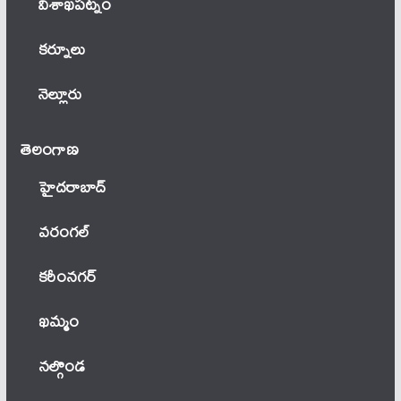
విశాఖపట్నం
కర్నూలు
నెల్లూరు
తెలంగాణ‌
హైదరాబాద్
వ‌రంగ‌ల్
కరీంనగర్
ఖ‌మ్మం
నల్గొండ