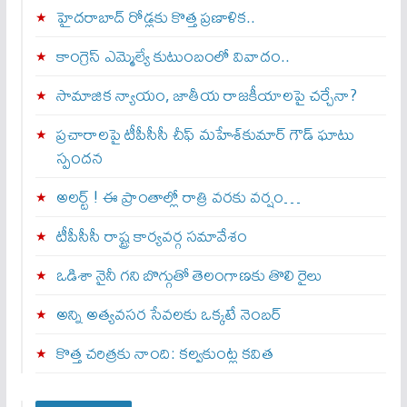
హైదరాబాద్ రోడ్లకు కొత్త ప్రణాళిక..
కాంగ్రెస్ ఎమ్మెల్యే కుటుంబంలో వివాదం..
సామాజిక న్యాయం, జాతీయ రాజకీయాలపై చర్చేనా?
ప్రచారాలపై టీపీసీసీ చీఫ్ మహేశ్‌కుమార్ గౌడ్ ఘాటు
స్పందన
అల‌ర్ట్ ! ఈ ప్రాంతాల్లో రాత్రి వరకు వర్షం…
టీపీసీసీ రాష్ట్ర కార్యవర్గ సమావేశం
ఒడిశా నైనీ గని బొగ్గుతో తెలంగాణకు తొలి రైలు
అన్ని అత్యవసర సేవలకు ఒక్క‌టే నెంబ‌ర్‌
కొత్త చరిత్రకు నాంది: క‌ల్వ‌కుంట్ల కవిత