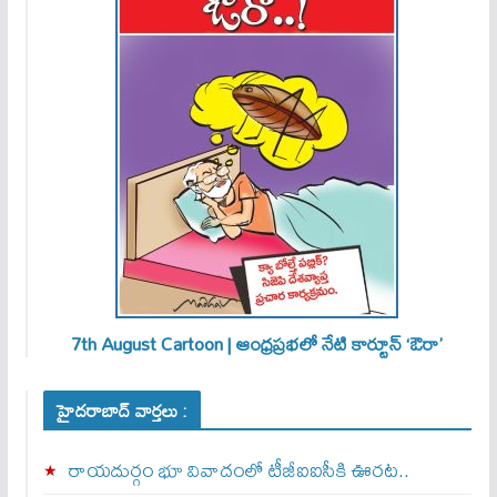
7th August Cartoon | ఆంధ్రప్రభలో నేటి కార్టూన్ ‘ఔరా’
హైదరాబాద్ వార్తలు :
రాయదుర్గం భూ వివాదంలో టీజీఐఐసీకి ఊరట..