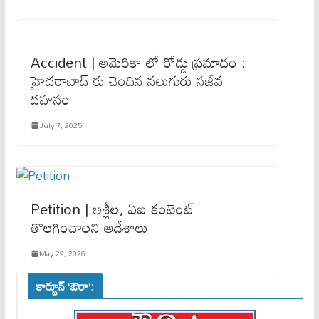
Accident | అమెరికా లో రోడ్డు ప్రమాదం :
హైదరాబాద్ కు చెందిన నలుగురు సజీవ
దహనం
July 7, 2025
Petition | అశ్లీల, ఏఐ కంటెంట్
తొలగించాలని ఆదేశాలు
May 29, 2026
కార్టూన్ ‘ఔరా’: