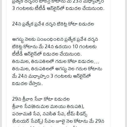
ప్ర‌త్యేక ద‌ర్శ‌నం టోకెన్ల కోటాను మే 23న మధ్యాహ్నం
3 గంట‌ల‌కు టీటీడీ ఆన్‌లైన్‌లో విడుద‌ల చేయ‌నుంది.
24న ప్రత్యేక ప్రవేశ దర్శన టికెట్ల కోటా విడుదల
ఆగ‌స్టు నెల‌కు సంబంధించిన ప్రత్యేక ప్రవేశ దర్శన
టికెట్ల కోటాను మే 24న ఉదయం 10 గంటలకు
టీటీడీ ఆన్‌లైన్‌లో విడుదల చేయ‌నుంది.
తిరుమ‌ల‌, తిరుప‌తిల‌లో గదుల కోటా విడుద‌ల‌…
తిరుమల, తిరుపతిల‌లో ఆగ‌స్టు నెల గదుల కోటాను
మే 24న మధ్యాహ్నం 3 గంటలకు ఆన్‌లైన్‌లో
విడుదల చేస్తారు.
29న శ్రీవారి సేవా కోటా విడుదల
శ్రీవారి సేవ(తిరుమల మరియు తిరుపతి),
పరకామణి సేవ, నవనీత సేవ, టీమ్ లీడర్స్
(సీనియర్ సేవక్స్) సేవల జూలై నెల కోటాను మే 29న