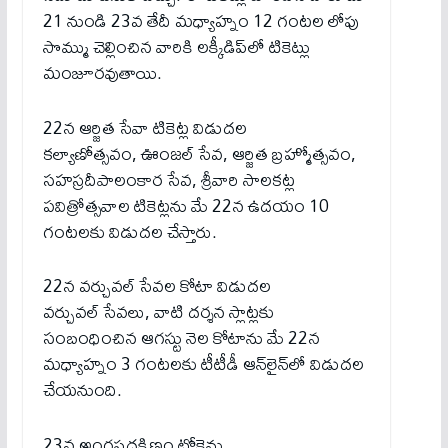
21 నుండి 23వ తేదీ మధ్యాహ్నం 12 గంటల లోపు
సొమ్ము చెల్లించిన వారికి లక్కీడిప్‌లో టికెట్లు
మంజూరవుతాయి.
22న ఆర్జిత సేవా టికెట్ల విడుదల
కల్యాణోత్సవం, ఊంజల్ సేవ, ఆర్జిత బ్రహ్మోత్సవం,
సహస్రదీపాలంకార సేవ, శ్రీ‌వారి సాల‌క‌ట్ల
ప‌విత్రోత్స‌వాల‌ టికెట్లను మే 22న ఉదయం 10
గంటలకు విడుదల చేస్తారు.
22న వర్చువల్ సేవల కోటా విడుదల
వర్చువల్ సేవలు, వాటి దర్శన స్లాట్లకు
సంబంధించిన ఆగ‌స్టు నెల కోటాను మే 22న
మధ్యాహ్నం 3 గంటలకు టీటీడీ ఆన్‌లైన్‌లో విడుదల
చేయనుంది.
23న‌ అంగప్రదక్షిణం టోకెన్లు….