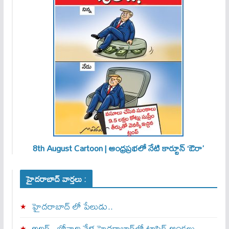
8th August Cartoon | ఆంధ్రప్రభలో నేటి కార్టూన్ ‘ఔరా’
హైదరాబాద్ వార్తలు :
హైదరాబాద్ లో పేలుడు..
అలర్ట్‌.. బోనాల వేళ హైదరాబాద్‌లో ట్రాఫిక్‌ ఆంక్షలు