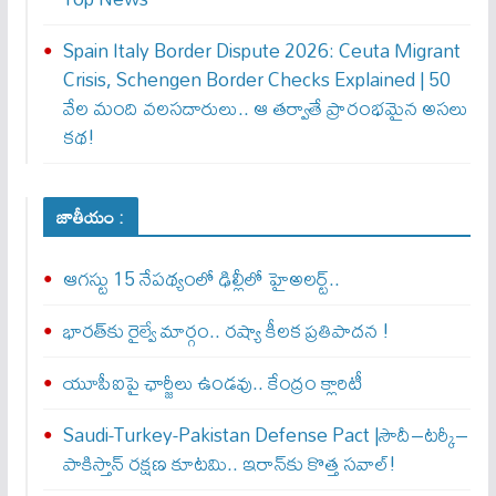
Spain Italy Border Dispute 2026: Ceuta Migrant
Crisis, Schengen Border Checks Explained | 50
వేల మంది వలసదారులు.. ఆ తర్వాతే ప్రారంభ‌మైన అసలు
కథ!
జాతీయం :
ఆగస్టు 15 నేపథ్యంలో ఢిల్లీలో హైఅలర్ట్..
భారత్‌కు రైల్వే మార్గం.. రష్యా కీలక ప్రతిపాదన !
యూపీఐపై ఛార్జీలు ఉండవు.. కేంద్రం క్లారిటీ
Saudi-Turkey-Pakistan Defense Pact |సౌదీ–టర్కీ–
పాకిస్తాన్ రక్షణ కూటమి.. ఇరాన్‌కు కొత్త సవాల్!