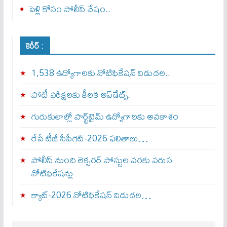
పెళ్లి కోసం పోలీస్ వేషం..
కెరీర్ :
1,538 ఉద్యోగాలకు నోటిఫికేషన్ విడుదల..
పోటీ పరీక్షలకు కీలక అప్‌డేట్స్.
గురుకులాల్లో పార్ట్‌టైమ్ ఉద్యోగాలకు అవకాశం
రేపే టీజీ సీపీగెట్‌-2026 ఫలితాలు…
పోలీస్ నుంచి లెక్చరర్ పోస్టుల వరకు వరుస
నోటిఫికేషన్లు
క్యాట్-2026 నోటిఫికేషన్ విడుదల…