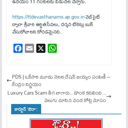
ఉదయం 11 గంటలకు విడుదల చేస్తారు.
https://ttdevasthanams.ap.gov.in
వెబ్‌సైట్
ద్వారా శ్రీ‌వారి ఆర్జిత‌సేవ‌లు, ద‌ర్శ‌న టికెట్లు బుక్
చేసుకోవాల‌ని కోర‌డ‌మైన‌ది.
Fa
E
X
W
ce
m
ha
bo
ail
ts
ok
A
PDS | ఒకేసారి మూడు నెలల రేషన్ బియ్యం పంపిణీ –
pp
కేంద్రం నిర్ణ‌యం
Luxury Cars Scam తీగ లాగారు.. డొంక క‌దిలింది ..
వెలుగు చూసిన వంద కోట్ల మోసం
కార్టూన్ ‘ఔరా’: