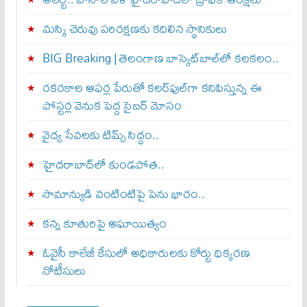
మస్కి చెరువు పరిరక్షణకు కదిలిన స్థానికులు
BIG Breaking | తెలంగాణ బాస్కెట్‌బాల్‌లో కలకలం..
రకరకాల ఆఫర్ల పేరుతో కలర్‌ఫుల్‌గా కనిపిస్తున్న ఈ
పోస్టర్ల వెనుక పెద్ద సైబర్ మోసం
వైద్య సేవలకు టిమ్స్‌ సిద్ధం..
హైదరాబాద్‌లో కుండపోత..
సామాన్యుడి వంటింటిపై పెను భారం..
కన్న కూతురిపై అఘాయిత్యం
ఓవైసీ కాలేజీ కేసులో అధికారులకు కోర్టు ధిక్కరణ
నోటీసులు