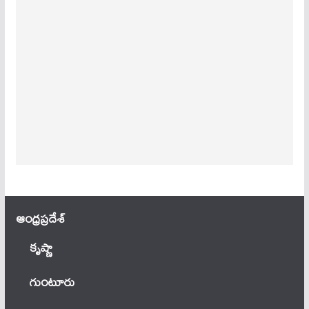
ఆంధ్ర‌ప్ర‌దేశ్
కృష్ణా
గుంటూరు