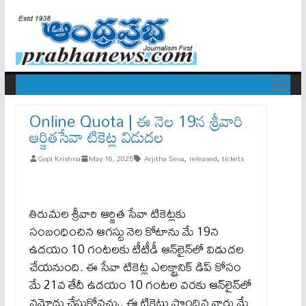
Online Quota | ఈ నెల 19న శ్రీ‌వారి
ఆర్జితసేవా టికెట్ల విడుదల
Gopi Krishna
May 16, 2025
Arjitha Seva
,
released
,
tickets
తిరుమ‌ల శ్రీ‌వారి ఆర్జిత సేవా టికెట్లకు
సంబంధించిన ఆగ‌స్టు నెల కోటాను మే 19న
ఉదయం 10 గంట‌ల‌కు టీటీడీ ఆన్‌లైన్‌లో విడుదల
చేయ‌నుంది. ఈ సేవా టికెట్ల ఎలక్ట్రానిక్ డిప్ కోసం
మే 21వ తేదీ ఉదయం 10 గంటల వరకు ఆన్‌లైన్‌లో
నమోదు చేసుకోవచ్చు. ఈ టికెట్లు పొందిన వారు మే