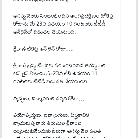
ఆగ‌స్టు నెల‌కు సంబంధించిన అంగప్రదక్షిణం టోకెన్ల
కోటాను మే 23న ఉదయం 10 గంటలకు టీటీడీ
ఆన్‌లైన్‌లో విడుదల చేయ‌నుంది.
శ్రీవాణి టికెట్ల ఆన్ లైన్ కోటా….
శ్రీవాణి ట్రస్టు టికెట్లకు సంబంధించిన ఆగ‌స్టు నెల
ఆన్ లైన్ కోటాను మే 23వ తేదీ ఉదయం 11
గంటలకు టీటీడీ విడుదల చేయనుంది.
వృద్ధులు, దివ్యాంగుల దర్శన కోటా…
వ‌యోవృద్ధులు, దివ్యాంగులు, దీర్ఘ‌కాలిక
వ్యాధులున్న‌వారు తిరుమల శ్రీ‌వారిని
ద‌ర్శించుకునేందుకు వీలుగా ఆగ‌స్టు నెల ఉచిత‌