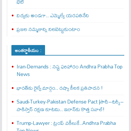
భేటీ
విద్యకు అండగా.. ఎమ్మెల్యే యరపతినేని
ప్రజల నమ్మకాన్ని నిలబెట్టుకుంటాం
అంతర్జాతీయం :
Iran-Demands : న‌ష్ట ఫ‌రిహారం Andhra Prabha Top
News
భారత్‌కు రైల్వే మార్గం.. రష్యా కీలక ప్రతిపాదన !
Saudi-Turkey-Pakistan Defense Pact |సౌదీ–టర్కీ–
పాకిస్తాన్ రక్షణ కూటమి.. ఇరాన్‌కు కొత్త సవాల్!
Trump-Lawyer : ట్రంప్ వ‌కీలుకే..Andhra Prabha
Top News