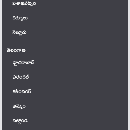
విశాఖపట్నం
కర్నూలు
నెల్లూరు
తెలంగాణ‌
హైదరాబాద్
వ‌రంగ‌ల్
కరీంనగర్
ఖ‌మ్మం
నల్గొండ