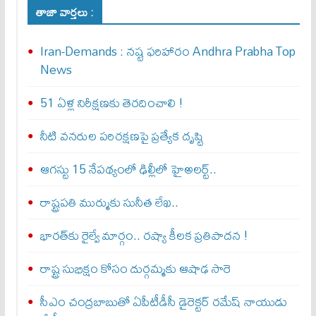
తాజా వార్తలు :
Iran-Demands : న‌ష్ట ఫ‌రిహారం Andhra Prabha Top
News
51 ఏళ్ల నిరీక్షణకు తెరదించాలి !
నీటి వనరుల పరిరక్షణపై ప్రత్యేక దృష్టి
ఆగస్టు 15 నేపథ్యంలో ఢిల్లీలో హైఅలర్ట్..
రాష్ట్రపతి ముర్ముకు సునీత లేఖ..
భారత్‌కు రైల్వే మార్గం.. రష్యా కీలక ప్రతిపాదన !
రాష్ట్ర సుభిక్షం కోసం దుర్గమ్మకు ఆషాఢ సారె
సీఎం చంద్రబాబుతో ఏపీటీడీసీ డైరెక్టర్‌ రమేష్‌ నాయుడు