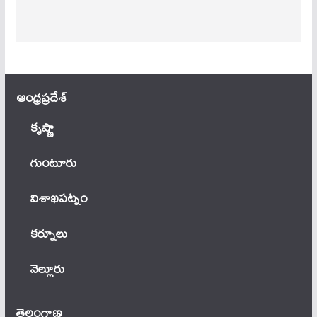
ఆంధ్ర‌ప్ర‌దేశ్
కృష్ణా
గుంటూరు
విశాఖపట్నం
కర్నూలు
నెల్లూరు
తెలంగాణ‌