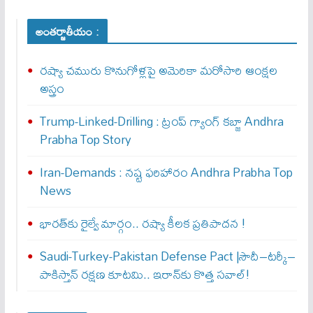
అంతర్జాతీయం :
రష్యా చమురు కొనుగోళ్లపై అమెరికా మరోసారి ఆంక్షల
అస్త్రం
Trump-Linked-Drilling : ట్రంప్ గ్యాంగ్ క‌బ్జా Andhra
Prabha Top Story
Iran-Demands : న‌ష్ట ఫ‌రిహారం Andhra Prabha Top
News
భారత్‌కు రైల్వే మార్గం.. రష్యా కీలక ప్రతిపాదన !
Saudi-Turkey-Pakistan Defense Pact |సౌదీ–టర్కీ–
పాకిస్తాన్ రక్షణ కూటమి.. ఇరాన్‌కు కొత్త సవాల్!