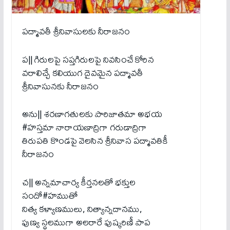
పద్మావతీ శ్రీనివాసులకు నీరాజనం
ప|| గిరులపై సప్తగిరులపై నివసించే కోరిన
వరాలిచ్చే కలియుగ దైవమైన పద్మావతీ
శ్రీనివాసునకు నీరాజనం
అను|| శరణాగతులకు పారిజాతమా అభయ
#హస్తమా నారాయణాద్రిగా గరుడాద్రిగా
తిరుపతి కొండపై వెలసిన శ్రీనివాస పద్మావతికీ
నీరాజనం
చ|| అన్నమాచార్య కీర్తనలతో భక్తుల
సందో#హముతో
నిత్య కళ్యాణములు, నిత్యాన్నదానము,
పుణ్య స్థలముగా అలరారే పుష్కరిణీ పాప