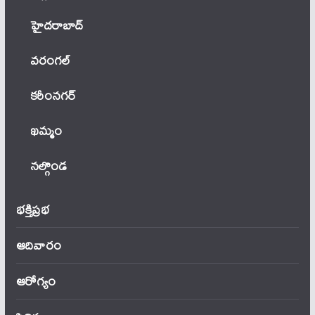
హైదరాబాద్
వ‌రంగ‌ల్
కరీంనగర్
ఖ‌మ్మం
నల్గొండ
భక్తిప్రభ
ఆదివారం
ఆరోగ్యం