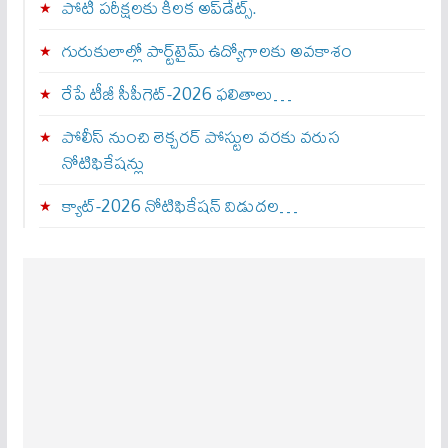
పోటీ పరీక్షలకు కీలక అప్‌డేట్స్.
గురుకులాల్లో పార్ట్‌టైమ్ ఉద్యోగాలకు అవకాశం
రేపే టీజీ సీపీగెట్‌-2026 ఫలితాలు…
పోలీస్ నుంచి లెక్చరర్ పోస్టుల వరకు వరుస
నోటిఫికేషన్లు
క్యాట్-2026 నోటిఫికేషన్ విడుదల…