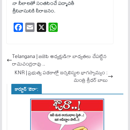
నా నీలాలతో సంతసించే పద్మావతీ
శ్రీనివాసునికి నీరాజనం.
Fa
E
X
W
ce
m
ha
bo
ail
ts
ok
A
Telangana | బిజెపి అధ్య‌క్షుడిగా బాధ్య‌త‌లు చేప‌ట్టిన
pp
రామ‌చంద్ర‌రావు ..
KNR | ప్రభుత్వ పథకాల్లో జర్నలిస్టుల భాగస్వామ్యం :
మంత్రి శ్రీధర్ బాబు
కార్టూన్ ‘ఔరా’: