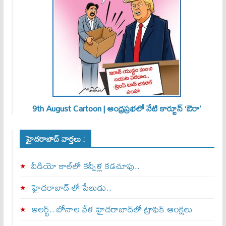
9th August Cartoon | ఆంధ్రప్రభలో నేటి కార్టూన్ ‘ఔరా’
హైదరాబాద్ వార్తలు :
వీడియో కాల్‌లో కన్నీళ్ల కడచూపు..
హైదరాబాద్ లో పేలుడు..
అలర్ట్‌.. బోనాల వేళ హైదరాబాద్‌లో ట్రాఫిక్‌ ఆంక్షలు