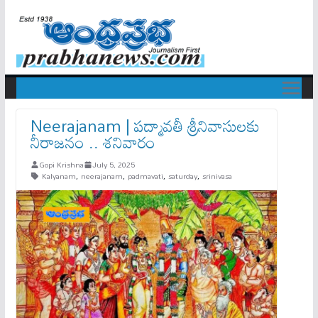
Neerajanam | పద్మావతీ శ్రీనివాసులకు
నీరాజనం .. శనివారం
Gopi Krishna
July 5, 2025
Kalyanam
,
neerajanam
,
padmavati
,
saturday
,
srinivasa