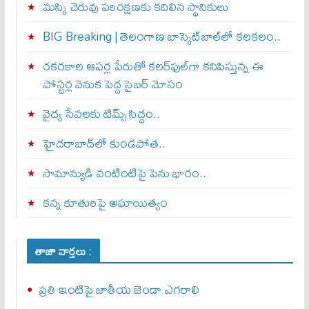
మస్కి చెరువు పరిరక్షణకు కదిలిన స్థానికులు
BIG Breaking | తెలంగాణ బాస్కెట్‌బాల్‌లో కలకలం..
రకరకాల ఆఫర్ల పేరుతో కలర్‌ఫుల్‌గా కనిపిస్తున్న ఈ
పోస్టర్ల వెనుక పెద్ద సైబర్ మోసం
వైద్య సేవలకు టిమ్స్‌ సిద్ధం..
హైదరాబాద్‌లో కుండపోత..
సామాన్యుడి వంటింటిపై పెను భారం..
కన్న కూతురిపై అఘాయిత్యం
తాజా వార్తలు :
ప్రతి ఇంటిపై జాతీయ జెండా ఎగరాలి