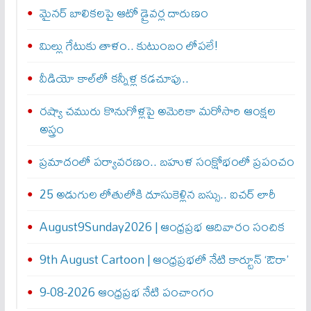
మైనర్‌ బాలికలపై ఆటో డ్రైవర్ల దారుణం
మిల్లు గేటుకు తాళం.. కుటుంబం లోపలే!
వీడియో కాల్‌లో కన్నీళ్ల కడచూపు..
రష్యా చమురు కొనుగోళ్లపై అమెరికా మరోసారి ఆంక్షల
అస్త్రం
ప్రమాదంలో పర్యావరణం.. బహుళ సంక్షోభంలో ప్రపంచం
25 అడుగుల లోతులోకి దూసుకెళ్లిన బస్సు.. ఐచర్‌ లారీ
August9Sunday2026 | ఆంధ్రప్రభ ఆదివారం సంచిక
9th August Cartoon | ఆంధ్రప్రభలో నేటి కార్టూన్ ‘ఔరా’
9-08-2026 ఆంధ్రప్రభ నేటి పంచాంగం