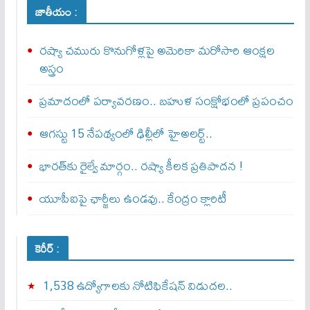
జాతీయం :
రష్యా చమురు కొనుగోళ్లపై అమెరికా మరోసారి ఆంక్షల
అస్త్రం
ప్రమాదంలో పర్యావరణం.. బహుళ సంక్షోభంలో ప్రపంచం
ఆగస్టు 15 నేపథ్యంలో ఢిల్లీలో హైఅలర్ట్..
భారత్‌కు రైల్వే మార్గం.. రష్యా కీలక ప్రతిపాదన !
యూపీఐపై ఛార్జీలు ఉండవు.. కేంద్రం క్లారిటీ
కెరీర్ :
1,538 ఉద్యోగాలకు నోటిఫికేషన్ విడుదల..