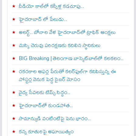
వీడియో కాల్‌లో కన్నీళ్ల కడచూపు..
హైదరాబాద్ లో పేలుడు..
అలర్ట్‌.. బోనాల వేళ హైదరాబాద్‌లో ట్రాఫిక్‌ ఆంక్షలు
మస్కి చెరువు పరిరక్షణకు కదిలిన స్థానికులు
BIG Breaking | తెలంగాణ బాస్కెట్‌బాల్‌లో కలకలం..
రకరకాల ఆఫర్ల పేరుతో కలర్‌ఫుల్‌గా కనిపిస్తున్న ఈ
పోస్టర్ల వెనుక పెద్ద సైబర్ మోసం
వైద్య సేవలకు టిమ్స్‌ సిద్ధం..
హైదరాబాద్‌లో కుండపోత..
సామాన్యుడి వంటింటిపై పెను భారం..
కన్న కూతురిపై అఘాయిత్యం