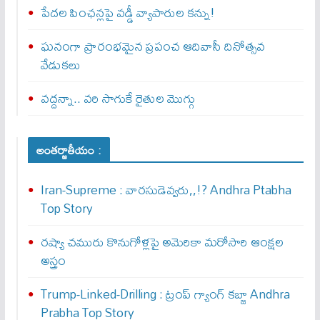
పేదల పింఛన్లపై వడ్డీ వ్యాపారుల కన్ను!
ఘనంగా ప్రారంభమైన ప్రపంచ ఆదివాసీ దినోత్సవ
వేడుకలు
వద్దన్నా.. వరి సాగుకే రైతుల మొగ్గు
అంతర్జాతీయం :
Iran-Supreme : వార‌సుడెవ్వ‌రు,,!? Andhra Ptabha
Top Story
రష్యా చమురు కొనుగోళ్లపై అమెరికా మరోసారి ఆంక్షల
అస్త్రం
Trump-Linked-Drilling : ట్రంప్ గ్యాంగ్ క‌బ్జా Andhra
Prabha Top Story