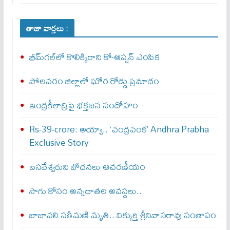
తాజా వార్తలు :
భీమ్‌గల్‌లో కొలిక్కిరాని కో-ఆప్షన్‌ ఎంపిక
పోలవరం జిల్లాలో ఘోర రోడ్డు ప్రమాదం
ఇంద్రకీలాద్రిపై భక్తజన సందోహం
Rs-39-crore: అయ్యో.. ‘చంద్రవంక’ Andhra Prabha
Exclusive Story
బసవేశ్వరుని బోధనలు ఆచరణీయం
సాగు కోసం అన్నదాతల అవస్థలు..
బాబావలి సతీమణి మృతి.. విక్కుర్తి శ్రీనివాసరావు సంతాపం