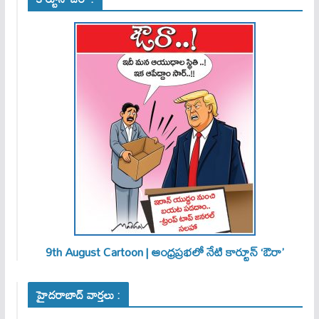
9th August Cartoon | ఆంధ్రప్రభలో నేటి కార్టూన్ ‘ఔరా’
హైదరాబాద్ వార్తలు :