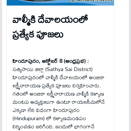
వాల్మీకి దేవాలయంలో
ప్రత్యేక పూజలు
హిందూపురం, అక్టోబర్ 8 (ఆంధ్రప్రభ) :
సత్యసాయి జిల్లా (Sathya Sai District)
హిందూపురంలో వాల్మీకి దేవాలయంలో అంబికా
లక్ష్మీనారాయణ ప్రత్యేక పూజలు నిర్వహించారు.
గతంలో అంబికా లక్ష్మీనారాయణ వాల్మీకి కళ్యాణ
మంటప అధ్యక్షులుగా ఉంటూ రాయలసీమలోనే
ఎక్కడా లేని విధంగా హిందూపురం
(Hindupuram) లో కళ్యాణమండపం
నిర్మించడం జరిగింది. ఇందులో భాగంగానే