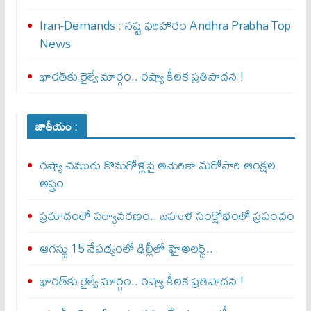
Iran-Demands : న‌ష్ట ఫ‌రిహారం Andhra Prabha Top
News
భారత్‌కు రైల్వే మార్గం.. రష్యా కీలక ప్రతిపాదన !
జాతీయం :
రష్యా చమురు కొనుగోళ్లపై అమెరికా మరోసారి ఆంక్షల
అస్త్రం
ప్రమాదంలో పర్యావరణం.. బహుళ సంక్షోభంలో ప్రపంచం
ఆగస్టు 15 నేపథ్యంలో ఢిల్లీలో హైఅలర్ట్..
భారత్‌కు రైల్వే మార్గం.. రష్యా కీలక ప్రతిపాదన !