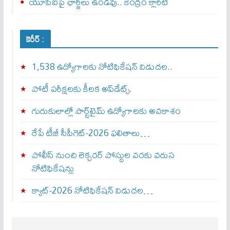
యూపీఐపై ఛార్జీలు ఉండవు.. కేంద్రం క్లారిటీ
కెరీర్ :
1,538 ఉద్యోగాలకు నోటిఫికేషన్ విడుదల..
పోటీ పరీక్షలకు కీలక అప్‌డేట్స్.
గురుకులాల్లో పార్ట్‌టైమ్ ఉద్యోగాలకు అవకాశం
రేపే టీజీ సీపీగెట్‌-2026 ఫలితాలు…
పోలీస్ నుంచి లెక్చరర్ పోస్టుల వరకు వరుస
నోటిఫికేషన్లు
క్యాట్-2026 నోటిఫికేషన్ విడుదల…