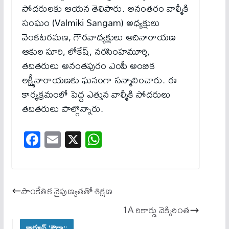
సోదరులకు ఆయన తెలిపారు. అనంతరం వాల్మీకి
సంఘం (Valmiki Sangam) అధ్యక్షులు
వెంకటరమణ, గౌరవాధ్యక్షులు ఆదినారాయణ
ఆకుల సూరి, లోకేష్, నరసింహమూర్తి,
తదితరులు అనంతపురం ఎంపీ అంబిక
లక్ష్మీనారాయణకు ఘనంగా సన్మానించారు. ఈ
కార్యక్రమంలో పెద్ద ఎత్తున వాల్మీకి సోదరులు
తదితరులు పాల్గొన్నారు.
Fa
E
X
W
ce
m
ha
bo
ail
ts
ok
A
సాంకేతిక నైపుణ్యతతో శిక్షణ
pp
1A రికార్డు వెక్కిరింత
కార్టూన్ ‘ఔరా’: