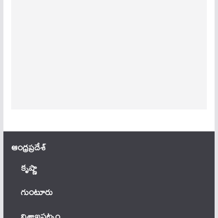
ఆంధ్ర‌ప్ర‌దేశ్
కృష్ణా
గుంటూరు
విశాఖపట్నం