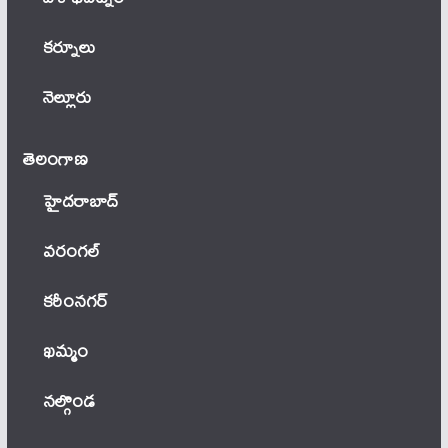
కర్నూలు
నెల్లూరు
తెలంగాణ‌
హైదరాబాద్
వ‌రంగ‌ల్
కరీంనగర్
ఖ‌మ్మం
నల్గొండ