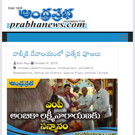
వాల్మీకి దేవాలయంలో ప్రత్యేక పూజలు
Bala Raju
October 8, 2025
Ambika Lakshminarayana
,
Hindupuram
,
president
,
Rayalaseema
,
Sathya Sai District
,
Special Pujas
,
Valmiki Temple