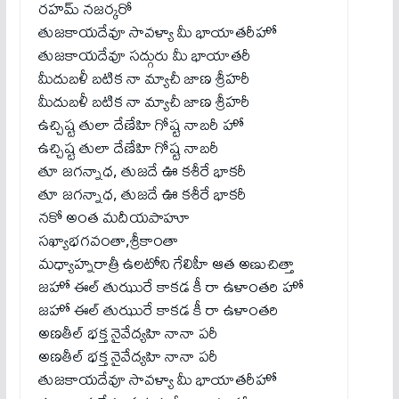
రహమ్ నజర్కరో
తుజకాయదేవూ సావళ్యా మీ భాయాతరీహో
తుజకాయదేవూ సద్గురు మీ భాయాతరీ
మీదుబళీ బటిక నా మ్యాచీ జాణ శ్రీహరీ
మీదుబళీ బటిక నా మ్యాచీ జాణ శ్రీహరీ
ఉచ్చిష్ట తులా దేణేహి గోష్ట నాబరీ హో
ఉచ్చిష్ట తులా దేణేహి గోష్ట నాబరీ
తూ జగన్నాధ, తుజదే ఊ కశీరే భాకరీ
తూ జగన్నాధ, తుజదే ఊ కశీరే భాకరీ
నకో అంత మదీయపాహూ
సఖ్యాభగవంతా,శ్రీకాంతా
మధ్యాహ్నరాత్రీ ఉలటోని గేలిహీ ఆత అణుచిత్తా
జహో ఈల్ తుఝురే కాకడ కీ రా ఉళాంతరి హో
జహో ఈల్ తుఝురే కాకడ కీ రా ఉళాంతరి
అణతీల్ భక్త నైవేద్యహి నానా పరీ
అణతీల్ భక్త నైవేద్యహి నానా పరీ
తుజకాయదేవూ సావళ్యా మీ భాయాతరీహో