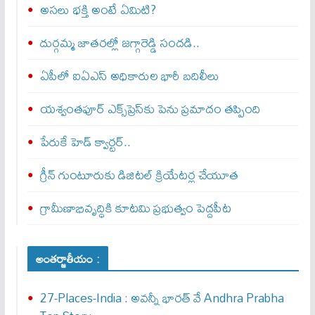
అసలు భక్తి అంటే ఏమిటి?
దుర్గమ్మ జాతరల్లో జగ్గారెడ్డి సందడి..
ఏపీలో ఐఏఎస్ అధికారుల భారీ బదిలీలు
యశ్వంతపూర్ ఎక్స్‌ప్రెస్‌కు పెను ప్రమాదం తప్పింది
పేరుకే హెడ్ క్వార్టర్..
గ్రీన్ గుంటూరుకు డిజిటల్ క్రియేటర్ల చేయూత
గ్రామీణాభివృద్ధికి కూటమి ప్రభుత్వం పెద్దపీట
అంతర్జాతీయం :
27-Places-India : అవ‌న్నీ భార‌త్ వే Andhra Prabha