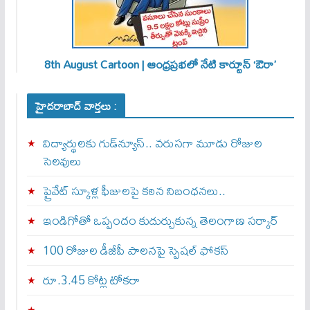
8th August Cartoon | ఆంధ్రప్రభలో నేటి కార్టూన్ ‘ఔరా’
హైదరాబాద్ వార్తలు :
విద్యార్థులకు గుడ్‌న్యూస్.. వరుసగా మూడు రోజుల
సెలవులు
ప్రైవేట్ స్కూళ్ల ఫీజులపై కఠిన నిబంధనలు..
ఇండిగోతో ఒప్పందం కుదుర్చుకున్న తెలంగాణ స‌ర్కార్
100 రోజుల డీజీపీ పాలనపై స్పెషల్ ఫోకస్
రూ.3.45 కోట్ల టోకరా