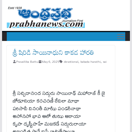
శ్రీ షిరిడి సాయినాధుని కాకడ హారతి
Pravallika Battu
May 6, 2025
devotional
,
kakada harathi
,
sai
శ్రీ సచ్చిదానంద సద్గురు సాయినాథ్ మహారాజ్ కీ జై
జోడూనియా కరచరణీ ఠేవిలా మాథా
పరిసావీ వినంతీ మాఝీ పండరీనాథా
అసోనసో భావ ఆలో తుఝి ఆఠాయా
కృపా దృష్టీపాహే మజకడే సద్గురురాయా
అఖండిత సావే ఐసే వాటతేపాయీ