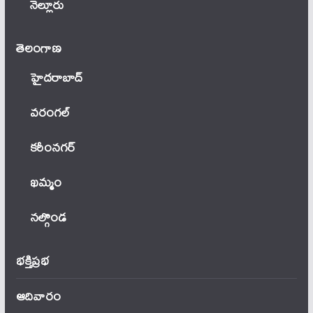
నెల్లూరు
తెలంగాణ‌
హైదరాబాద్
వ‌రంగ‌ల్
కరీంనగర్
ఖ‌మ్మం
నల్గొండ
భక్తిప్రభ
ఆదివారం