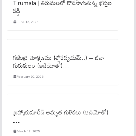
Tirumala | తిరుమలలో కొనసాగుతున్న భక్తుల
రద్దీ
June 12, 2025
గజేంద్ర మోక్షణము (శ్లోకద్వయమ్..) – జీవా
గురుకులం (ఆడియోతో)…
February 20, 2025
బ్రహ్మాకుమారీస్‌ అమృత గుళికలు (ఆడియోతో)
…
March 12, 2025