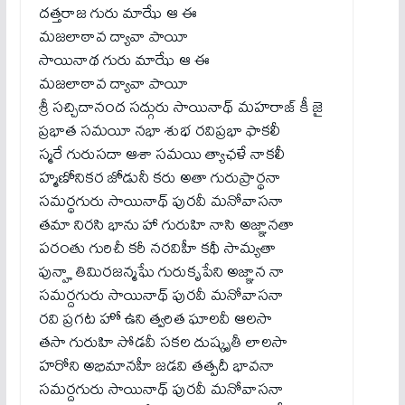
దత్తరాజ గురు మాఝే ఆ ఈ
మజలాఠావ ద్యావా పాయీ
సాయినాథ గురు మాఝే ఆ ఈ
మజలాఠావ ద్యావా పాయీ
శ్రీ సచ్చిదానంద సద్గురు సాయినాథ్ మహరాజ్ కీ జై
ప్రభాత సమయీ నభా శుభ రవిప్రభా ఫాకలీ
స్మరే గురుసదా ఆశా సమయి త్యాఛళే నాకలీ
హ్మణోనికర జోడునీ కరు అతా గురుప్రార్థనా
సమర్థగురు సాయినాథ్ పురవీ మనోవాసనా
తమా నిరసి భాను హా గురుహి నాసి అజ్ఞానతా
పరంతు గురిచీ కరీ నరవిహీ కథీ సామ్యతా
పున్హా తిమిరజన్మఘే గురుకృపేని అజ్ఞాన నా
సమర్దగురు సాయినాథ్ పురవీ మనోవాసనా
రవి ప్రగట హో ఉని త్వరిత ఘాలవీ ఆలసా
తసా గురుహి సోడవీ సకల దుష్కృతీ లాలసా
హరోని అభిమానహీ జడవి తత్పదీ భావనా
సమర్దగురు సాయినాథ్ పురవీ మనోవాసనా