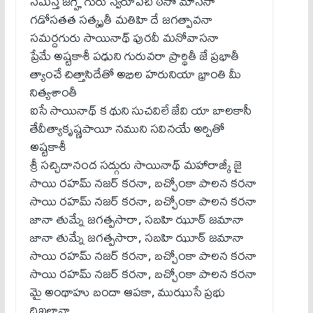
సమస్త జగ్హే గురు స్వరూపచి ఠసో మానసా
గడోసతత సత్కృతీ మతిహి దే జగత్పావనా
సమర్దగురు సాయినాథ్ పురవీ మనోవాసనా
ప్రేమే అష్టకాశీ పఢుని గురువరా ప్రార్థితీ జే ప్రభాతీ
త్యాంచే చిత్తాసిదేతో అభిల హరునియా భ్రాంతి మీ
నిత్యశాంతీ
ఐసే సాయినాథ్ క థుని సుచవిలే జేవి యా బాలకాసీ
తేవీత్యాకృష్ణపాయీ నముని సవినయే అర్పితో
అష్టకాశీ
శ్రీ సచ్చిదానంద సద్గురు సాయినాథ్ మహారాజ్కీ జై
సాయి రహమ్ నజర్ కరనా, బచ్చోంకా పాలన కరనా
సాయి రహమ్ నజర్ కరనా, బచ్చోంకా పాలన కరనా
జానా తుమ్నే జగత్పసారా, సబహి ఝూఠ్ జమానా
జానా తుమ్నే జగత్పసారా, సబహి ఝూఠ్ జమానా
సాయి రహమ్ నజర్ కరనా, బచ్చోంకా పాలన కరనా
సాయి రహమ్ నజర్ కరనా, బచ్చోంకా పాలన కరనా
మై అంథాహు బందా ఆపకా, ముఝుసే ప్రభు
దిఖలానా