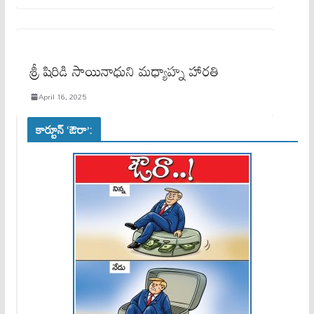
శ్రీ షిరిడి సాయినాధుని మధ్యాహ్న హారతి
April 16, 2025
కార్టూన్ ‘ఔరా’: