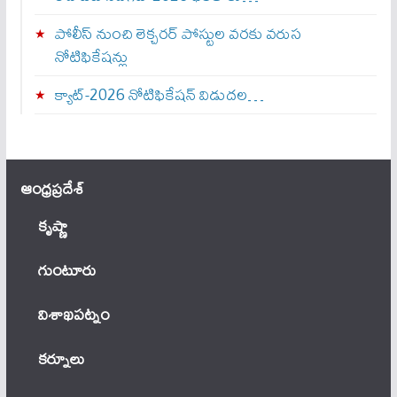
పోలీస్ నుంచి లెక్చరర్ పోస్టుల వరకు వరుస
నోటిఫికేషన్లు
క్యాట్-2026 నోటిఫికేషన్ విడుదల…
ఆంధ్ర‌ప్ర‌దేశ్
కృష్ణా
గుంటూరు
విశాఖపట్నం
కర్నూలు