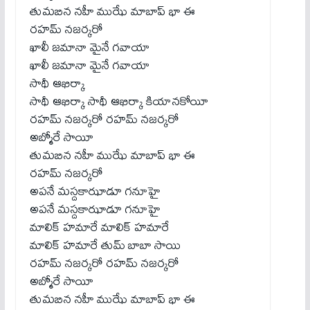
తుమబిన నహీ ముఝే మాబాప్ భా ఈ
రహమ్ నజర్కరో
ఖాలీ జమానా మైనే గవాయా
ఖాలీ జమానా మైనే గవాయా
సాథీ ఆఖిర్కా
సాథీ ఆఖిర్కా సాథీ ఆఖిర్కా కియానకోయీ
రహమ్ నజర్కరో రహమ్ నజర్కరో
అబ్మోరే సాయీ
తుమబిన నహీ ముఝే మాబాప్ భా ఈ
రహమ్ నజర్కరో
అపనే మస్దకాఝాడూ గనూహై
అపనే మస్దకాఝాడూ గనూహై
మాలిక్ హమారే మాలిక్ హమారే
మాలిక్ హమారే తుమ్ బాబా సాయి
రహమ్ నజర్కరో రహమ్ నజర్కరో
అబ్మోరే సాయీ
తుమబిన నహీ ముఝే మాబాప్ భా ఈ