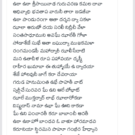
ఉఠా ఉఠా శ్రీసాయినాథ గురుచరణ కమల దావా
ఆధివ్యాధి భవతాప వారునీ తారా జడజీవా
ఉఠా పాండురంగా ఆతా దర్శన ద్యా సకళా
ఝాలా అరుణో దయ సరలీ నిద్రీచీ వేళా
సంతసాధూముని అవఘే ఝాలేతీ గోళా
సోడాశేజే సుఖే ఆతా బఘుద్యా ముఖకమళా
రంగమండపీ మహాద్వారీ ఝాలీసేదాటి
మన ఉతావీళ రూప పహావయా దృష్టీ
రాహీర ఖుమాబా ఈ తుహ్మాయే ఉ ద్యాదయా
శేజే హాలవునీ జాగే కరా దేవరాయా
గరుడ హనుమంత ఉభే పాహతీ వాట్
స్వర్గీచే సురవర ఘే ఉని ఆలే బోభాట్
ఝాలే ముక్తద్వార్ లాభ్ ఝాలారోకడా
విష్ణుదాస్ నామా ఉభా ఘే ఊని కాకడా
ఘే ఉని పంచారతీ కరూ బాబాంచీ ఆరతీ
ఉఠా ఉఠాహో బాంధవ ఓ వాళూ హారమాధవ
కరూనియా స్థిరమన పాహూ గంభీర హేధ్యాన