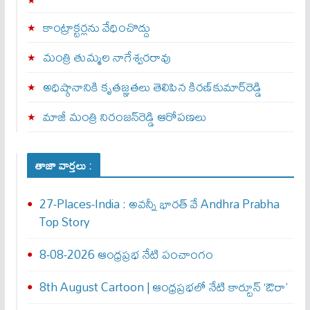
కాంట్రాక్టర్లను వేధించొద్దు
మంత్రి తుమ్మల నాగేశ్వరరావు
అధిష్ఠానానికి కృతజ్ఞతలు తెలిపిన కిరణ్‌కుమార్‌రెడ్డి
మాజీ మంత్రి నిరంజన్‌రెడ్డి ఆరోపణలు
తాజా వార్తలు :
27-Places-India : అవ‌న్నీ భార‌త్ వే Andhra Prabha
Top Story
8-08-2026 ఆంధ్రప్రభ నేటి పంచాంగం
8th August Cartoon | ఆంధ్రప్రభలో నేటి కార్టూన్ ‘ఔరా’