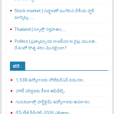
Stock market | నష్టాలతో ముగిసిన దేశీయ స్టాక్
మార్కెట్లు…
Thailand | స్కూల్లో రక్తపాతం…
Politics | ప్రత్యామ్నాయ రాజకీయాల వైపు యువత..
దేశంలో కొత్త శకం మొదలైందా?
కెరీర్ :
1,538 ఉద్యోగాలకు నోటిఫికేషన్ విడుదల..
పోటీ పరీక్షలకు కీలక అప్‌డేట్స్.
గురుకులాల్లో పార్ట్‌టైమ్ ఉద్యోగాలకు అవకాశం
రేపే టీజీ సీపీగెట్‌-2026 ఫలితాలు…