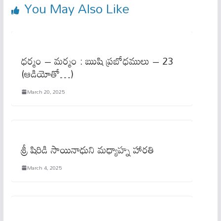
You May Also Like
ధర్మం – మర్మం : ఋషి ప్రబోధములు – 23
(ఆడియోతో…)
March 20, 2025
శ్రీ షిరిడి సాయినాధుని మధ్యాహ్న హారతి
March 4, 2025