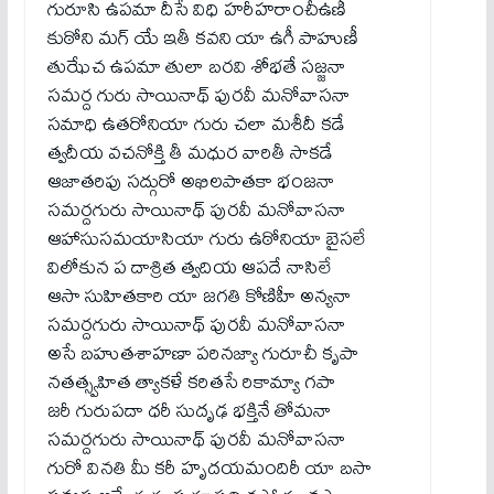
గురూసి ఉపమా దీసే విధి హరీహరాంచీఉణీ
కుఠోని మగ్ యే ఇతీ కవని యా ఉగీ పాహుణీ
తుఝేచ ఉపమా తులా బరవి శోభతే సజ్జనా
సమర్ద గురు సాయినాథ్ పురవీ మనోవాసనా
సమాధి ఉతరోనియా గురు చలా మశీదీ కడే
త్వదీయ వచనోక్తి తీ మధుర వారితీ సాకడే
ఆజాతరిపు సద్గురో అఖిలపాతకా భంజనా
సమర్దగురు సాయినాథ్ పురవీ మనోవాసనా
ఆహాసుసమయాసియా గురు ఉఠోనియా బైసలే
విలోకున ప దాశ్రిత త్వదియ ఆపదే నాసిలే
ఆసా సుహితకారి యా జగతి కోణిహీ అన్యనా
సమర్దగురు సాయినాథ్ పురవీ మనోవాసనా
అసే బహుతశాహణా పరినజ్యా గురూచీ కృపా
నతత్స్వహిత త్యాకళే కరితసే రికామ్యా గపా
జరీ గురుపదా ధరీ సుదృఢ భక్తినే తోమనా
సమర్దగురు సాయినాథ్ పురవీ మనోవాసనా
గురో వినతి మీ కరీ హృదయమందిరీ యా బసా