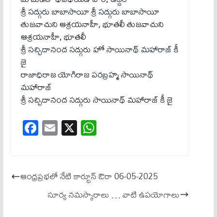
శ్రీ సద్గురు బాబాసాయీ శ్రీ సద్గురు బాబాసాయీ
తుజవాచుని ఆశ్రయనాహీ, భూతలీ తుజవాచుని
ఆశ్రయనాహీ, భూతలీ
శ్రీ సచ్చిదానంద సద్గురు హో సాయినాథ్ మహారాజ్ కీ
జై
రాజాధిరాజ యోగిరాజ పరబ్రహ్మ సాయినాథ్
మహారాజ్
శ్రీ సచ్చిదానంద సద్గురు సాయినాథ్ మహారాజ్ కీ జై
Fa
E
X
W
ce
m
ha
bo
ail
ts
ok
A
ఆంధ్రప్రభలో నేటి కార్టూన్ ఔరా 06-05-2025
pp
సూర్య నమస్కారాలు … వాటి ఉపయోగాలు