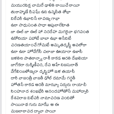
మయురపిక్ష చామరే ఢాళితి ఠాయిచే ఠాయీ
తుకాహ్మణే దీపఘే ఉని ఉన్మనీత శోభా
విఠేవరీ ఉభాదిసే లావణ్య గాభా
ఉఠా సాధుసంత సాధా ఆపులాలేహిత
జా ఈల్ జా ఈల్ హా నరదేహ మగకైచా భగవంత
ఉఠోనియా పహాటే బాబా ఉభా అసేవిటే
చరణతయాంచే గోమటే అమృతదృష్టీ అవలోకా
ఉఠా ఉఠా హోవేగేసీ చలాజా ఊయారా ఉళాసీ
జళతిల పాతకాన్చ్యా రాశీ కాకడ ఆరతి దేఖిలియా
జాగేకరా రుక్మిణీవర, దేవ ఆహే నిజసురాత్
వేగేలింబళోణ్కరా దృష్టిహో ఇళ తయాసీ
దారీ వాజంత్రీ వాజతీ ఢోల్ దమామే గర్జతీ
హోతసే కాకడ ఆరతీ మాఝ్యా సద్గురు రాయాచీ
సింహనాద శంఖభేరీ ఆనందహోతోసే మహాద్వారీ
కేశవరాజ విటేవరీ నామాచరణ వందితో
సాయినాథ గురు మాఝే ఆ ఈ
మజలాఠావద ద్యావా పాయీ