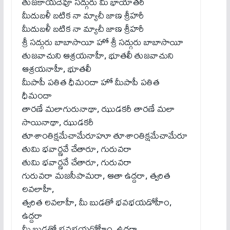
తుజకాయదేవూ సద్గురు మీ భాయాతరీ
మీదుబళీ బటిక నా మ్యాచీ జాణ శ్రీహరీ
మీదుబళీ బటిక నా మ్యాచీ జాణ శ్రీహరీ
శ్రీ సద్గురు బాబాసాయీ హో శ్రీ సద్గురు బాబాసాయీ
తుజవాచుని ఆశ్రయనాహీ, భూతలీ తుజవాచుని
ఆశ్రయనాహీ, భూతలీ
మీపాపీ పతిత ధీమందా హో మీపాపీ పతిత
ధీమందా
తారణే మలాగురునాథా, ఝుడకరీ తారణే మలా
సాయినాథా, ఝుడకరీ
తూశాంతిక్షమేచామేరూహూ తూశాంతిక్షమేచామేరూ
తుమి భవార్ణవే చేతారూ, గురువరా
తుమి భవార్ణవే చేతారూ, గురువరా
గురువరా మజసీపామరా, ఆతా ఉద్దరా, త్వరిత
లవలాహీ,
త్వరిత లవలాహీ, మీ బుడతో భవభయడోహీం,
ఉద్దరా
మీ బుడతో భవభయడోహీం, ఉద్దరా