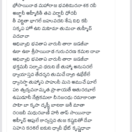
భోసాయినాథ మహారాజ భవతిమిరనాశక రవీ
అజ్ఞానీ అహ్మీకితీ తవ వర్ణావీ ధోరవీ
తీ వర్ణితా భాగలే బహువదని శేష విధి కవీ
సకృప హో ఉని మహిమా తుమచా తుహ్మీచ్
వదవావా
ఆధివ్యాధి భవతాప వారునీ తారా జడజీవా
ఉఠా ఉఠా శ్రీసాయినాథ గురుచరణ కమల దావా
ఆధివ్యాధి భవతాప వారునీ తారా జడజీవా
భక్తమనీ సద్భావ ధరుని జే తుహ్మా అనుసరలే
ధ్యాయాస్తవ తేదర్శన తుమచే ద్వారి ఉభేఠేలే
ధ్యానస్థా తుహ్మాస పాహునీ మన అముచే ఘాలే
పరి త్వద్వచనామృత ప్రాశాయతే ఆతురఝాలే
ఉఘడూనీ నేత్రకమలా దీనబంధు రమాకాంతా
పాహి బా కృపా దృష్టీ బాలకా జశీ మాతా
రంజవీ మధురవాణీ హరీ తాప్ సాయినాధా
అహ్మీచ్ ఆపులే కార్యస్తవ తుజ కష్టవితో దేవా
సహన కరశిలే ఐకుని ధ్యావీ భేట్ కృష్ణధావా