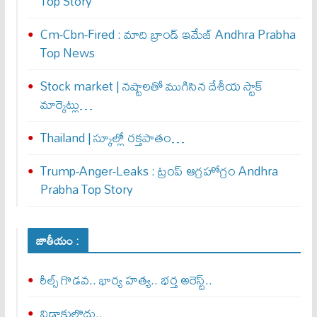
Top Story
Cm-Cbn-Fired : మాది బ్రాండ్ ఇమేజ్ Andhra Prabha
Top News
Stock market | నష్టాలతో ముగిసిన దేశీయ స్టాక్
మార్కెట్లు…
Thailand | స్కూల్లో రక్తపాతం…
Trump-Anger-Leaks : ట్రంప్ ఆగ్ర‌హోగ్రం Andhra
Prabha Top Story
జాతీయం :
రీల్స్ గొడవ.. భార్య హత్య.. భర్త అరెస్ట్..
విడాకులొద్దు..