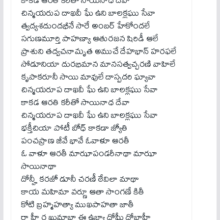
చిన్మయరుప దాఖవీ ఘే ఉని బాలక్లఘు సేవా
త్వద్యశదుందభీనే సారే అంబర్ హేకోందలే
సగుణమూర్తి పాహణ్యా ఆతురజన షిరిడీ ఆలే
ప్రాశుని తద్వచనామృత అముచే దేహభాన్ హరఫలే
సోడూనియా దురభిమాన మానసత్వచ్చరణి వాహిలే
కృపాకరూనీ సాయి మావులే దాస్పదరి ఘ్యావా
చిన్మయరూప దాఖవీ ఘే ఉని బాలక్లఘు సేవా
కాకడ ఆరతి కరీతో సాయినాధ దేవా
చిన్మయరూప దాఖవీ ఘే ఉని బాలక్లఘు సేవా
భక్తీచియా పోటీ బోధ్ కాకడా జ్యోతి
పంచప్రాణ జీవే భావే ఓవాళూ ఆరతీ
ఓ వాళూ ఆరతీ మాఝాపండరీనాథా మాఝా
సాయినాథా
దోన్హీ కరజో డూనీ చరణీ ఠేవిలా మాథా
కాయ మహిమా వర్ణూ ఆతా సాంగణే కితీ
కోటి బ్రహ్మహత్యా ముఖపాహతా జాతీ
రా హీ ర ఖుమాబా ఈ ఉభ్యా దోఘీ దోబాహీ