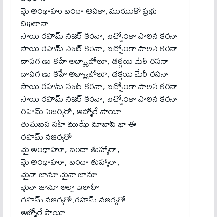
మై అంథాహు బందా ఆపకా, ముఝుకో ప్రభు
దిఖలానా
సాయి రహమ్ నజర్ కరనా, బచ్చోంకా పాలన కరనా
సాయి రహమ్ నజర్ కరనా, బచ్చోంకా పాలన కరనా
దాసగ ణు కహే అబ్క్యాబోలూ, థక్గయి మేరీ రసనా
దాసగ ణు కహే అబ్క్యాబోలూ, థక్గయి మేరీ రసనా
సాయి రహమ్ నజర్ కరనా, బచ్చోంకా పాలన కరనా
సాయి రహమ్ నజర్ కరనా, బచ్చోంకా పాలన కరనా
రహమ్ నజర్కరో, అబ్మోరే సాయీ
తుమబిన నహీ ముఝే మాబాప్ భా ఈ
రహమ్ నజర్కరో
మై అంధాహూ, బందా తుహ్మారా,
మై అంధాహూ, బందా తుహ్మారా,
మైనా జానూ మైనా జానూ
మైనా జానూ అల్లా ఇలాహీ
రహమ్ నజర్కరో,రహమ్ నజర్కరో
అబ్మోరే సాయీ