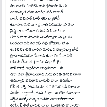
సాండూనీ సంకోచ్ ఠావ్ థోడాసా దే ఈ
తుకాహ్మణే దేవా మాఝీ వేడి వాకుడీ
నామే భవపాశ్ హాతీ ఆపుల్యాతోడీ
ఉఠాపాండురంగా ప్రభాత సమయో పాతలా
వైష్ణవాంచామేళా గరుడ పారీ దాట లా
గరుడపారా పాసునీ మహాద్వారా పర్యంతః
సురవరాంచీ మాంధీ ఉభీ జోడూని హాత
శుకసనకాదిక నారద తుంబర భక్తాంచ్యా కోటి
త్రిశూలఢమరూ ఘే ఉని ఉభా గిరిజేచా పతీ
కలియుగీచా భక్తనామా ఉభా కీర్తనీ
పాఠీమాగే ఉభిడోళా లావునీయా జనీ
ఉఠా ఉఠా శ్రీసాయినాథ గురుచరణ కమల దావా
ఆధివ్యాధి భవతాప వారునీ తారా జడజీవా
గేలీ తుహ్మా సోడునియా భవతమరజనీ విలయా
పరిహీ అజ్ఞానాసీ తుమచీ భులవి యోగమాయా
శక్తిన ఆహ్మాయత్కించితహీ తిజలాసారాయా
తుహ్మీచ్ తీతే సారుని దావా ముఖజన తారాయా