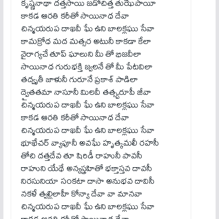
కృష్ణనాథా దత్తసాయి జడోచిత్త తుఝేపాయీ
కాకడ ఆరతి కరీతో సాయినాధ దేవా
చిన్మయరుప దాఖవీ ఘే ఉని బాలక్లఘు సేవా
కామక్రోధ మద మత్సర అటునీ కాకడా కేలా
వైరాగ్యచే తూప్ ఘాలుని మీ తో భిజవీలా
సాయినాధ గురుభక్తి జ్వలనే తో మీ పేటవిలా
తద్వృతీ జాళునీ గురూనే ప్రకాశ్ పాడిలా
ద్వైతతమా నాసూనీ మిలవీ తత్స్వరూపీ జీవా
చిన్మయరుప దాఖవీ ఘే ఉని బాలక్లఘు సేవా
కాకడ ఆరతి కరీతో సాయినాధ దేవా
చిన్మయరుప దాఖవీ ఘే ఉని బాలక్లఘు సేవా
భూఖేచర్ వ్యాపూనీ అవఘే హృత్కమలీ రహసీ
తోచి దత్తదేవ తూ షిరిడీ రాహునీ పావసీ
రాహుని యేథే అన్యస్త్రహితో భక్తాస్తవ దావసీ
నిరసునియా సంకటా దాసా అనుభవ దావిసీ
నకళే త్వల్లిలాహీ కోన్యా దేవా వా మానవా
చిన్మయరుప దాఖవీ ఘే ఉని బాలక్లఘు సేవా
కాకడ ఆరతి కరీతో సాయినాధ దేవా