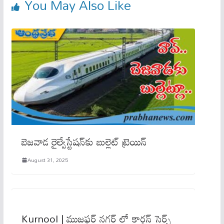
You May Also Like
బెజవాడ రైల్వేస్టేషన్‌కు బుల్లెట్ ట్రెయిన్
August 31, 2025
Kurnool | ముజఫర్ నగర్ లో కార్డ‌న్ సెర్చ్