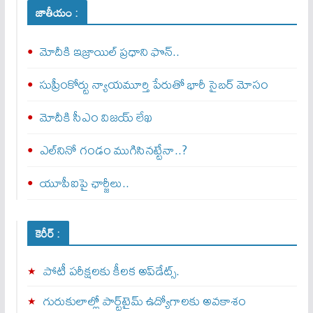
జాతీయం :
మోదీకి ఇజ్రాయిల్ ప్ర‌ధాని ఫొన్..
సుప్రీంకోర్టు న్యాయమూర్తి పేరుతో భారీ సైబర్ మోసం
మోదీకి సీఎం విజయ్ లేఖ
ఎల్‌నినో గండం ముగిసినట్టేనా..?
యూపీఐపై ఛార్జీలు..
కెరీర్ :
పోటీ పరీక్షలకు కీలక అప్‌డేట్స్.
గురుకులాల్లో పార్ట్‌టైమ్ ఉద్యోగాలకు అవకాశం