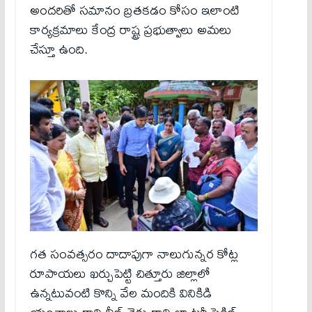
అందరితో సమానం బ్రతకడం కోసం ఇలాంటి
కార్యక్రమాలు కేంద్ర రాష్ట్ర ప్రభుత్వాలు అమలు
చేస్తూ ఉంది.
గత సంవత్సరం దాదాపుగా నాలుగున్నర కోట్ల
రూపాయలు ఖర్చుపెట్టి చిత్తూరు జిల్లాలో
ఉన్నటువంటి కొన్ని వేల మందికి వినికిడి