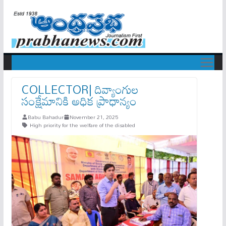
COLLECTOR| దివ్యాంగుల
సంక్షేమానికి అధిక ప్రాధాన్యం
Babu Bahadur
November 21, 2025
High priority for the welfare of the disabled