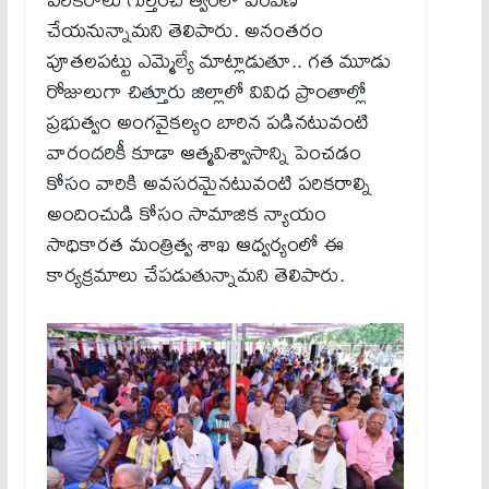
చేయనున్నామని తెలిపారు. అనంతరం
పూతలపట్టు ఎమ్మెల్యే మాట్లాడుతూ.. గత మూడు
రోజులుగా చిత్తూరు జిల్లాలో వివిధ ప్రాంతాల్లో
ప్రభుత్వం అంగవైకల్యం బారిన పడినటువంటి
వారందరికీ కూడా ఆత్మవిశ్వాసాన్ని పెంచడం
కోసం వారికి అవసరమైనటువంటి పరికరాల్ని
అందించుడి కోసం సామాజిక న్యాయం
సాధికారత మంత్రిత్వ శాఖ ఆధ్వర్యంలో ఈ
కార్యక్రమాలు చేపడుతున్నామని తెలిపారు.