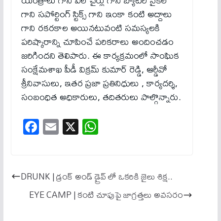
యంత్రాలు గాని వీల్ చైర్లు గాని బ్యాటరీ సైకిల్
గాని సపోర్టింగ్ స్టిక్స్ గాని ఇంకా కంటి అద్దాలు
గాని రకరకాల అయినటువంటి సమస్యలకి
పరిష్కారాన్ని చూపించే పరికరాలు అందించడం
జరిగిందని తెలిపారు. ఈ కార్యక్రమంలో సాంఘిక
సంక్షేమశాఖ పీడీ విక్రమ్ కుమార్ రెడ్డి, ఆర్డీవో
శ్రీనివాసులు, ఇతర ప్రజా ప్రతినిధులు , కార్యదర్శి,
సంబంధిత అధికారులు, తదితరులు పాల్గొన్నారు.
Fa
E
X
W
ce
m
ha
bo
ail
ts
ok
A
DRUNK | డ్రంక్ అండ్ డ్రైవ్ లో ఒకరికి జైలు శిక్ష..
pp
EYE CAMP | కంటి చూపుపై జాగ్రత్తలు అవ‌స‌రం