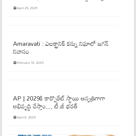
April 25, 2025
Amaravati : ఎలక్ట్రానిక్ కన్ను నిఘాలో జగన్
నివాసం
February 10, 2025
AP | 2029కి కార్పొరేట్ స్థాయి ఆస్పత్రిగాగా
అభివృద్ధి చేస్తాం… టీ.జీ భరత్
April 8, 2025