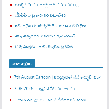
అల‌ర్ట్ ! ఈ ప్రాంతాల్లో రాత్రి వరకు వర్షం…
టీపీసీసీ రాష్ట్ర కార్యవర్గ సమావేశం
ఒడిశా నైనీ గని బొగ్గుతో తెలంగాణకు తొలి రైలు
అన్ని అత్యవసర సేవలకు ఒక్క‌టే నెంబ‌ర్‌
కొత్త చరిత్రకు నాంది: క‌ల్వ‌కుంట్ల కవిత
తాజా వార్తలు :
7th August Cartoon | ఆంధ్రప్రభలో నేటి కార్టూన్ ‘ఔరా’
7-08-2026 ఆంధ్రప్రభ నేటి పంచాంగం
రాయదుర్గం భూ వివాదంలో టీజీఐఐసీకి ఊరట..