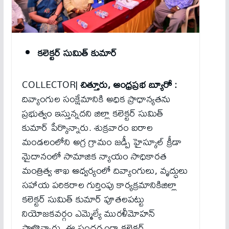
కలెక్టర్ సుమిత్ కుమార్
COLLECTOR|
చిత్తూరు, ఆంధ్రప్రభ బ్యూరో :
దివ్యాంగుల సంక్షేమానికి అధిక ప్రాధాన్యతను
ప్రభుత్వం ఇస్తున్నదని జిల్లా కలెక్టర్ సుమిత్
కుమార్ పేర్కొన్నారు. శుక్రవారం ఐరాల
మండలంలోని అగ్ర గ్రామం జడ్పీ హైస్కూల్ క్రీడా
మైదానంలో సామాజిక న్యాయం సాధికారత
మంత్రిత్వ శాఖ ఆధ్వర్యంలో దివ్యాంగులు, వృద్ధులు
సహాయ పరికరాల గుర్తింపు కార్యక్రమానికిజిల్లా
కలెక్టర్ సుమిత్ కుమార్ పూతలపట్టు
నియోజకవర్గం ఎమ్మెల్యే మురళీమోహన్
పాల్గొన్నారు. ఈ సందర్భంగా కలెక్టర్