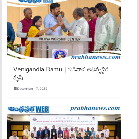
Venigandla Ramu | గుడివాడ అభివృద్ధికి
కృషి
December 17, 2025