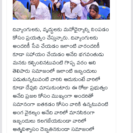
దివ్యాంగులకు, వృద్ధులకు మనోధైర్యాన్ని నింపడం
కోసం ప్రయత్నం చేస్తున్నారు. దివ్యాంగులకు
అందరికీ సేవ చేయడం ఇలాంటి వారందరికీ
కూడా సహాయం చేయడం అనేది భగవంతుడు
మనకు కల్పించినటువంటి గొప్ప వరం అని
తెలిపారు సమాజంలో ఇలాంటి ఇబ్బందులు
పడుతున్నటువంటి వారిని ఆదుకుంటే వారిలో
కూడా దేవుని చూసుకుంటారు ఈ రోజు ప్రభుత్వం
అనేది ప్రజల కోసం ముఖ్యంగా అందరితో
సమానంగా బతకడం కోసం వారికి ఉన్నటువంటి
అంగ వైకల్యం అనేది వారిలో మానసికంగా
ఇబ్బందులు కలగజేయకుండా వారిలో
ఆత్మవిశ్వాసం దెబ్బతినకుండా సమాజంలో