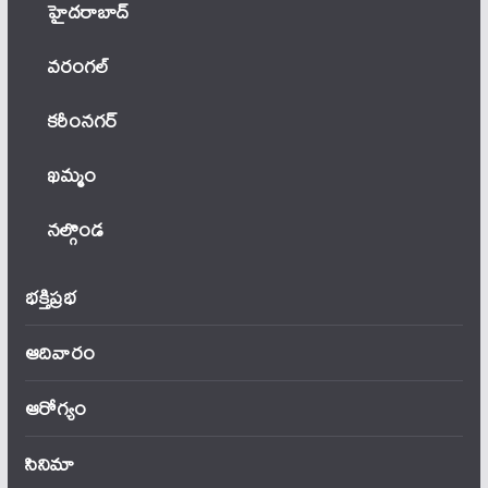
హైదరాబాద్
వ‌రంగ‌ల్
కరీంనగర్
ఖ‌మ్మం
నల్గొండ
భక్తిప్రభ
ఆదివారం
ఆరోగ్యం
సినిమా