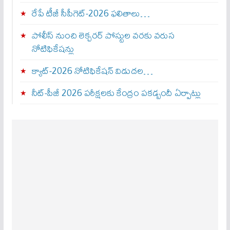
రేపే టీజీ సీపీగెట్‌-2026 ఫలితాలు…
పోలీస్ నుంచి లెక్చరర్ పోస్టుల వరకు వరుస
నోటిఫికేషన్లు
క్యాట్-2026 నోటిఫికేషన్ విడుదల…
నీట్-పీజీ 2026 పరీక్షలకు కేంద్రం పకడ్బందీ ఏర్పాట్లు