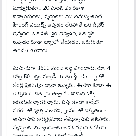
మాట్లాడుతూ.. 20 నుంచి 25 రకాల
దివ్యాంగులకు, వృద్ధులకు చెవి సమస్య ఉంటే
హీరింగ్ ఎయిడ్స్ ఇవ్వడం లేకపోతే ఒక డివైస్
ఇవ్వడం, ఒక వీల్ చైర్ ఇవ్వడం, ఒక స్టిక్
ఇవ్వడం కూడా జిల్లాలో చేయడం, జరుగుతూ
ఉందని తెలిపారు.
సుమారుగా 3600 మంది లబ్ధి పొందారు. రూ. 4
కోట్ల 50 లక్షల సబ్సిడీ మొత్తం ఫ్రీ ఆఫ్ కాస్ట్ తో
కేంద్ర ప్రభుత్వం ద్వారా ఇచ్చారు. ఈసారి కూడా ఈ
కౌన్సిలింగ్ చిత్తూరు జిల్లాలో ఎనిమిది చోట్ల
జరుగుతున్నాయన్నారు. నిన్న కూడా కార్వేటి
నగరంలో పూర్తి చేశారని, గ్రామంలో విస్తృతంగా
అవగాహన కార్యక్రమాలు చేస్తున్నామని తెలిపారు.
వృద్ధులకు దివ్యాంగులకు అవసరమైన సహాయ
పరికరాలు గుర్తించి త్వరలో పంపిణీ