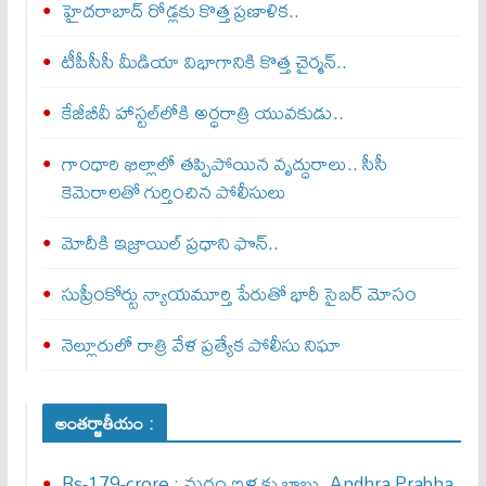
హైదరాబాద్ రోడ్లకు కొత్త ప్రణాళిక..
టీపీసీసీ మీడియా విభాగానికి కొత్త చైర్మన్..
కేజీబీవీ హాస్టల్‌లోకి అర్ధరాత్రి యువకుడు..
గాంధారి ఖిల్లాలో తప్పిపోయిన వృద్ధురాలు.. సీసీ
కెమెరాలతో గుర్తించిన పోలీసులు
మోదీకి ఇజ్రాయిల్ ప్ర‌ధాని ఫొన్..
సుప్రీంకోర్టు న్యాయమూర్తి పేరుతో భారీ సైబర్ మోసం
నెల్లూరులో రాత్రి వేళ ప్రత్యేక పోలీసు నిఘా
అంతర్జాతీయం :
Rs-179-crore : మ‌గ్గం ఇళ్ళ‌కు బాబు..Andhra Prabha