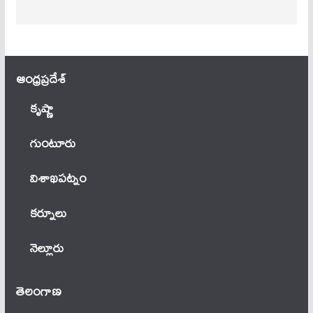
ఆంధ్ర‌ప్ర‌దేశ్
కృష్ణా
గుంటూరు
విశాఖపట్నం
కర్నూలు
నెల్లూరు
తెలంగాణ‌