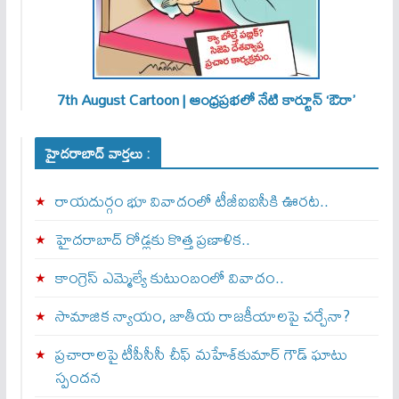
7th August Cartoon | ఆంధ్రప్రభలో నేటి కార్టూన్ ‘ఔరా’
హైదరాబాద్ వార్తలు :
రాయదుర్గం భూ వివాదంలో టీజీఐఐసీకి ఊరట..
హైదరాబాద్ రోడ్లకు కొత్త ప్రణాళిక..
కాంగ్రెస్ ఎమ్మెల్యే కుటుంబంలో వివాదం..
సామాజిక న్యాయం, జాతీయ రాజకీయాలపై చర్చేనా?
ప్రచారాలపై టీపీసీసీ చీఫ్ మహేశ్‌కుమార్ గౌడ్ ఘాటు
స్పందన