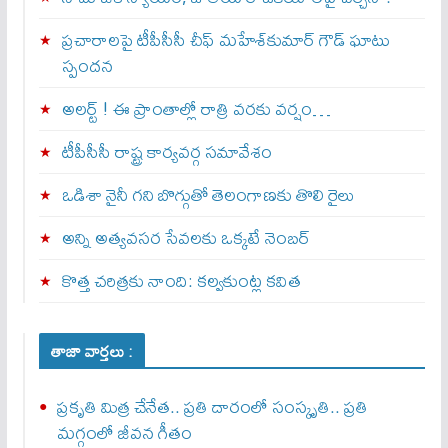
ప్రచారాలపై టీపీసీసీ చీఫ్ మహేశ్‌కుమార్ గౌడ్ ఘాటు
స్పందన
అల‌ర్ట్ ! ఈ ప్రాంతాల్లో రాత్రి వరకు వర్షం…
టీపీసీసీ రాష్ట్ర కార్యవర్గ సమావేశం
ఒడిశా నైనీ గని బొగ్గుతో తెలంగాణకు తొలి రైలు
అన్ని అత్యవసర సేవలకు ఒక్క‌టే నెంబ‌ర్‌
కొత్త చరిత్రకు నాంది: క‌ల్వ‌కుంట్ల కవిత
తాజా వార్తలు :
ప్రకృతి మిత్ర చేనేత.. ప్రతి దారంలో సంస్కృతి.. ప్రతి
మగ్గంలో జీవన గీతం