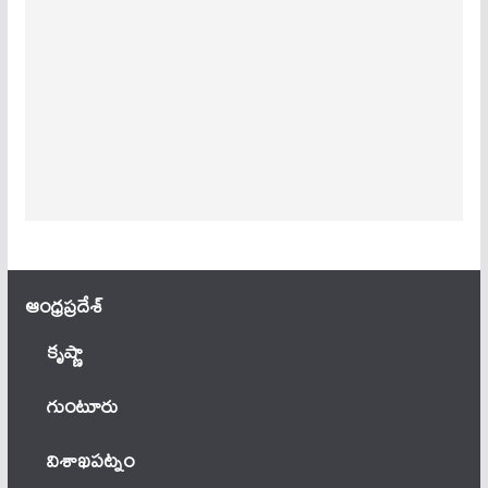
ఆంధ్ర‌ప్ర‌దేశ్
కృష్ణా
గుంటూరు
విశాఖపట్నం