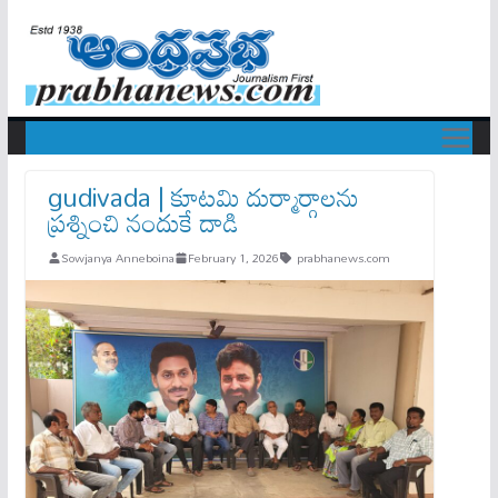
gudivada | కూటమి దుర్మార్గాలను
ప్రశ్నించి నందుకే దాడి
Sowjanya Anneboina
February 1, 2026
prabhanews.com