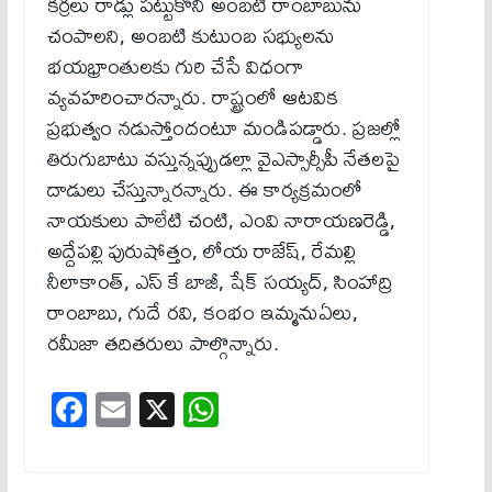
కర్రలు రాడ్లు పట్టుకొని అంబటి రాంబాబును
చంపాలని, అంబటి కుటుంబ సభ్యులను
భయభ్రాంతులకు గురి చేసే విధంగా
వ్యవహరించారన్నారు. రాష్ట్రంలో ఆటవిక
ప్రభుత్వం నడుస్తోందంటూ మండిపడ్డారు. ప్రజల్లో
తిరుగుబాటు వస్తున్నప్పుడల్లా వైఎస్సార్సీపీ నేతలపై
దాడులు చేస్తున్నారన్నారు. ఈ కార్యక్రమంలో
నాయకులు పాలేటి చంటి, ఎంవి నారాయణరెడ్డి,
అద్దేపల్లి పురుషోత్తం, లోయ రాజేష్, రేమల్లి
నీలాకాంత్, ఎస్ కే బాజీ, షేక్ సయ్యద్, సింహాద్రి
రాంబాబు, గుదే రవి, కంభం ఇమ్మనుఏలు,
రమీజా తదితరులు పాల్గొన్నారు.
Fa
E
X
W
ce
m
ha
bo
ail
ts