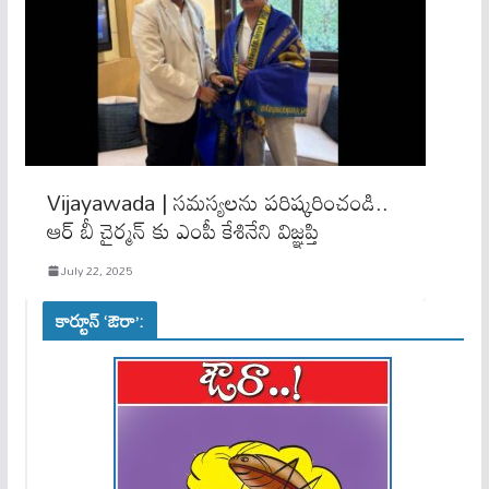
Vijayawada | స‌మ‌స్య‌లను ప‌రిష్కరించండి..
ఆర్ బీ చైర్మ‌న్ కు ఎంపీ కేశినేని విజ్ఞ‌ప్తి
July 22, 2025
కార్టూన్ ‘ఔరా’: