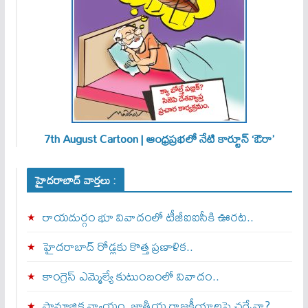
7th August Cartoon | ఆంధ్రప్రభలో నేటి కార్టూన్ ‘ఔరా’
హైదరాబాద్ వార్తలు :
రాయదుర్గం భూ వివాదంలో టీజీఐఐసీకి ఊరట..
హైదరాబాద్ రోడ్లకు కొత్త ప్రణాళిక..
కాంగ్రెస్ ఎమ్మెల్యే కుటుంబంలో వివాదం..
సామాజిక న్యాయం, జాతీయ రాజకీయాలపై చర్చేనా?