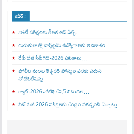
కెరీర్ :
పోటీ పరీక్షలకు కీలక అప్‌డేట్స్.
గురుకులాల్లో పార్ట్‌టైమ్ ఉద్యోగాలకు అవకాశం
రేపే టీజీ సీపీగెట్‌-2026 ఫలితాలు…
పోలీస్ నుంచి లెక్చరర్ పోస్టుల వరకు వరుస
నోటిఫికేషన్లు
క్యాట్-2026 నోటిఫికేషన్ విడుదల…
నీట్-పీజీ 2026 పరీక్షలకు కేంద్రం పకడ్బందీ ఏర్పాట్లు