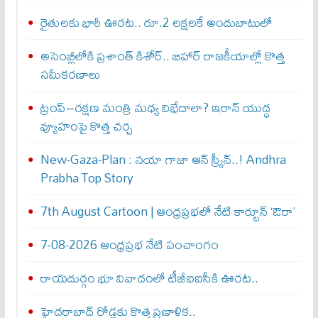
రైతులకు భారీ ఊరట.. రూ.2 లక్షలకే అందుబాటులో
అసెంబ్లీలోకి ప్రశాంత్ కిశోర్.. బిహార్ రాజకీయాల్లో కొత్త
సమీకరణాలు
ట్రంప్–రక్షణ మంత్రి మధ్య విభేదాలా? ఇరాన్ యుద్ధ
వ్యూహంపై కొత్త చర్చ
New-Gaza-Plan : న‌యా గాజా ఆన్ స్క్రీన్‌..! Andhra
Prabha Top Story
7th August Cartoon | ఆంధ్రప్రభలో నేటి కార్టూన్ ‘ఔరా’
7-08-2026 ఆంధ్రప్రభ నేటి పంచాంగం
రాయదుర్గం భూ వివాదంలో టీజీఐఐసీకి ఊరట..
హైదరాబాద్ రోడ్లకు కొత్త ప్రణాళిక..