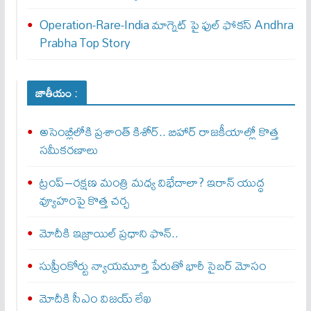
Operation-Rare-India మాగ్నెట్ పై ఫుల్ ఫోక‌స్ Andhra
Prabha Top Story
జాతీయం :
అసెంబ్లీలోకి ప్రశాంత్ కిశోర్.. బిహార్ రాజకీయాల్లో కొత్త
సమీకరణాలు
ట్రంప్–రక్షణ మంత్రి మధ్య విభేదాలా? ఇరాన్ యుద్ధ
వ్యూహంపై కొత్త చర్చ
మోదీకి ఇజ్రాయిల్ ప్ర‌ధాని ఫొన్..
సుప్రీంకోర్టు న్యాయమూర్తి పేరుతో భారీ సైబర్ మోసం
మోదీకి సీఎం విజయ్ లేఖ