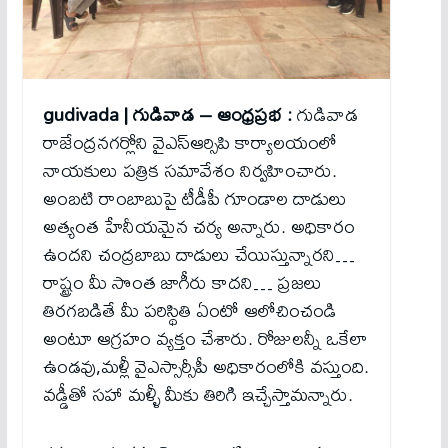
gudivada | గుడివాడ – ఆంధ్రప్రభ :
గుడివాడ
రాజేంద్రనగర్లోని వైఎస్ఆర్సిపి కార్యాలయంలో
నాయకులు పత్రిక సమావేశం నిర్వహించారు.
అంబటి రాంబాబుపై టీడీపీ గూండాల దాడులు
అత్యంత హేనీయమైన చర్య అన్నారు. అధికారం
ఉందని చంద్రబాబు దాడులు చేయిస్తున్నారని…
రాష్ట్రం మీ సొంత జాగీరు కాదని… ప్రజలు
తిరగబడితే మీ పరిస్థితి ఏంటో ఆలోచించండి
అంటూ ఆగ్రహం వ్యక్తం చేశారు. రోజులన్నీ ఒకేలా
ఉండవు,మళ్లీ వైఎస్సార్సీపీ అధికారంలోకి వస్తుంది.
వడ్డీతో సహా మళ్ళీ మీకు తిరిగి ఇచ్చేస్తామన్నారు.