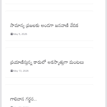
సామాన్య ప్రజలకు అండగా జనవాణి వేదిక
May 5, 2026
ప్రయాణిస్తున్న కారులో అకస్మాత్తుగా మంటలు
May 13, 2026
గాలివాన గర్జన..