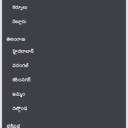
కర్నూలు
నెల్లూరు
తెలంగాణ‌
హైదరాబాద్
వ‌రంగ‌ల్
కరీంనగర్
ఖ‌మ్మం
నల్గొండ
భక్తిప్రభ