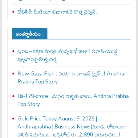
టీపీసీసీ మీడియా విభాగానికి కొత్త చైర్మన్..
అంతర్జాతీయం :
ట్రంప్–రక్షణ మంత్రి మధ్య విభేదాలా? ఇరాన్ యుద్ధ
వ్యూహంపై కొత్త చర్చ
New-Gaza-Plan : న‌యా గాజా ఆన్ స్క్రీన్‌..! Andhra
Prabha Top Story
Rs-179-crore : మ‌గ్గం ఇళ్ళ‌కు బాబు..Andhra Prabha
Top Story
Gold Price Today August 6, 2026 |
Andhraprabha | Business News|మూడు రోజులుగా
పసిడి పరుగులు.. ఒక్కరోజే రూ.2,890 పెరుగుద‌ల‌..!