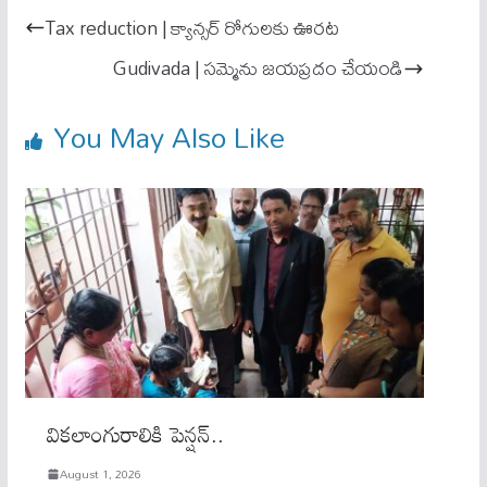
ok
A
Tax reduction | క్యాన్స‌ర్ రోగుల‌కు ఊర‌ట‌
pp
Gudivada | సమ్మెను జయప్రదం చేయండి
You May Also Like
వికలాంగురాలికి పెన్షన్‌..
August 1, 2026