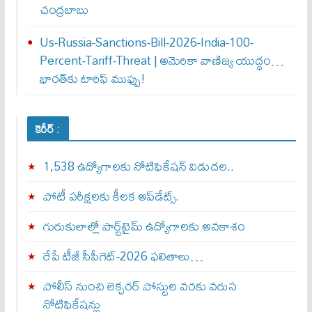
చంద్రబాబు
Us-Russia-Sanctions-Bill-2026-India-100-
Percent-Tariff-Threat | అమెరికా వాణిజ్య యుద్ధం…
భారత్‌కు టారిఫ్ ముప్పు!
కెరీర్ :
1,538 ఉద్యోగాలకు నోటిఫికేషన్ విడుదల..
పోటీ పరీక్షలకు కీలక అప్‌డేట్స్.
గురుకులాల్లో పార్ట్‌టైమ్ ఉద్యోగాలకు అవకాశం
రేపే టీజీ సీపీగెట్‌-2026 ఫలితాలు…
పోలీస్ నుంచి లెక్చరర్ పోస్టుల వరకు వరుస
నోటిఫికేషన్లు