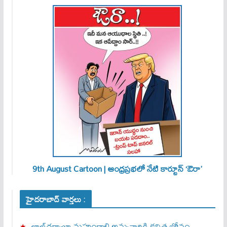
9th August Cartoon | ఆంధ్రప్రభలో నేటి కార్టూన్ ‘ఔరా’
హైదరాబాద్ వార్తలు :
లాల్‌దర్వాజా మహంకాళి అమ్మవారికి కవిత బోనం