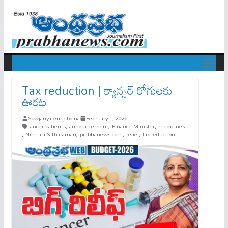
Tax reduction | క్యాన్స‌ర్ రోగుల‌కు
ఊర‌ట‌
Sowjanya Anneboina
February 1, 2026
ancer patients
,
announcement
,
Finance Minister
,
medicines
,
Nirmala Sitharaman
,
prabhanews.com
,
relief
,
tax reduction