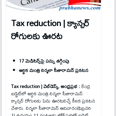
Tax reduction |
క్యాన్స‌ర్
రోగుల‌కు ఊర‌ట‌
17 మెడిసిన్స్‌పై పన్ను తగ్గింపు
ఆర్థిక మంత్రి నిర్మలా సీతారామన్ ప్ర‌క‌ట‌న‌
Tax reduction | వెబ్‌డెస్క్‌, ఆంధ్ర‌ప్ర‌భ :
కేంద్ర
బడ్జెట్‌లో ఆర్థిక మంత్రి నిర్మలా సీతారామన్
క్యాన్సర్ రోగులకు పెను ఊరటనిచ్చే కీలక ప్రకటన
చేశారు. నిర్మలా సీతారామన్ ఆదివారం(ఫిబ్రవరి
1) ఉదయం 11 గంటలకు లోక్‌సభలో బడ్జెట్