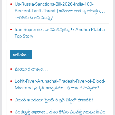
Us-Russia-Sanctions-Bill-2026-India-100-
Percent-Tariff-Threat | అమెరికా వాణిజ్య యుద్ధం…
భారత్‌కు టారిఫ్ ముప్పు!
Iran-Supreme : వార‌సుడెవ్వ‌రు,,!? Andhra Ptabha
Top Story
జాతీయం :
మయూర దౌత్యం…
Lohit-River-Arunachal-Pradesh-River-of-Blood-
Mystery | ప్రకృతి అద్భుతమా.. పురాణ రహస్యమా?
ఎయిర్‌ ఇండియా పైలట్‌ కి డ్రగ్‌ టెస్ట్‌లో పాజిటివ్‌?
సంకల్పిస్తే శిఖరాలు.. దేశం కోసం పనిచేస్తే గెలుపు: సీఎం