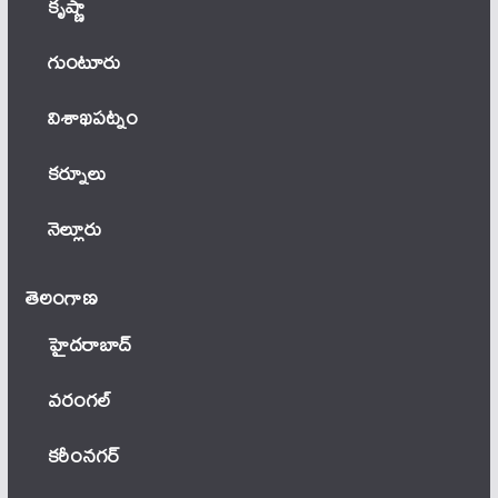
కృష్ణా
గుంటూరు
విశాఖపట్నం
కర్నూలు
నెల్లూరు
తెలంగాణ‌
హైదరాబాద్
వ‌రంగ‌ల్
కరీంనగర్