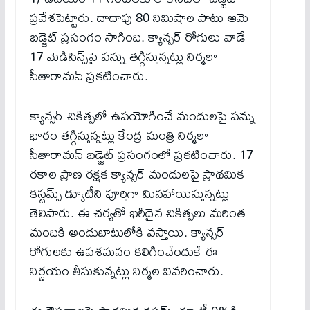
ప్రవేశపెట్టారు. దాదాపు 80 నిమిషాల పాటు ఆమె
బడ్జెట్ ప్రసంగం సాగింది. క్యాన్సర్ రోగులు వాడే
17 మెడిసిన్స్‌పై పన్ను తగ్గిస్తున్న‌ట్లు నిర్మలా
సీతారామన్ ప్రకటించారు.
క్యాన్సర్ చికిత్సలో ఉపయోగించే మందులపై పన్ను
భారం తగ్గిస్తున్నట్లు కేంద్ర మంత్రి నిర్మలా
సీతారామన్ బడ్జెట్ ప్రసంగంలో ప్రకటించారు. 17
రకాల ప్రాణ రక్షక క్యాన్సర్ మందులపై ప్రాథమిక
కస్టమ్స్ డ్యూటీని పూర్తిగా మినహాయిస్తున్నట్లు
తెలిపారు. ఈ చర్యతో ఖరీదైన చికిత్సలు మరింత
మందికి అందుబాటులోకి వస్తాయి. క్యాన్సర్
రోగులకు ఉపశమనం కలిగించేందుకే ఈ
నిర్ణయం తీసుకున్నట్లు నిర్మల వివరించారు.