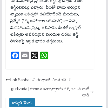
ఈ ఔషధాలపై ప్రాథమిక కస్టమ్స్ డ్యూటీ 0%కి
తగ్గించినట్లు చెప్పారు. దీంతో పాటు అరుదైన
వ్యాధుల చికిత్సలో ఉపయోగించే మందులు,
ప్రత్యేక వైద్య ఆహారాల దిగుమతిపైనా పన్ను
మినహాయిస్తున్నట్లు తెలిపారు. దీంతో క్యాన్సర్
చికిత్సకు అవసరమైన మందుల ధరలు తగ్గి,
రోగులపై ఆర్థిక భారం తగ్గనుంది.
Fa
E
X
W
ce
m
ha
bo
ail
ts
ok
A
Lok Sabha | ఏ రంగానికి ఎంతంటే..?
pp
gudivada | కూటమి దుర్మార్గాలను ప్రశ్నించి నందుకే
దాడి
కార్టూన్ ‘ఔరా’: