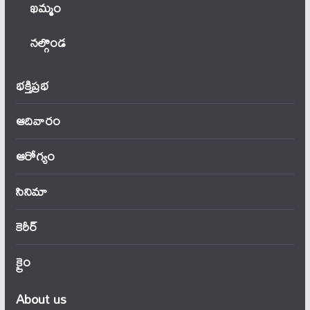
ఖ‌మ్మం
నల్గొండ
భక్తిప్రభ
ఆదివారం
ఆరోగ్యం
సినిమా
కెరీర్
క్రైం
About us