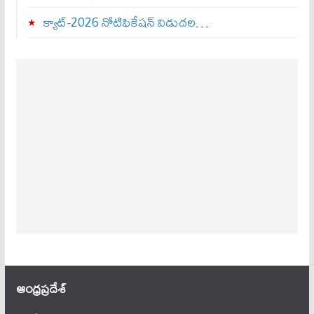
క్యాట్-2026 నోటిఫికేషన్ విడుదల…
ఆంధ్ర‌ప్ర‌దేశ్