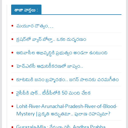
తాజా వార్తలు :
మయూర దౌత్యం…
క్రషర్‌లో వ్యాన్ బోల్తా.. ఒకరి దుర్మరణం
ఆదివాసీల అభివృద్ధికి ప్రభుత్వం అండగా ఉంటుంది
హెచ్‌ఎల్‌సీ ఆధునికీకరణలో జాప్యం..
కూటమికి జనం బ్రహ్మరథం.. జగన్‌ పాలనకు చరమగీతం
వైసీపీకి షాక్‌.. టీడీపీలోకి 50 మంది చేరిక
Lohit-River-Arunachal-Pradesh-River-of-Blood-
Mystery | ప్రకృతి అద్భుతమా.. పురాణ రహస్యమా?
Gurazala-Mla : నేనున్నాన‌నీ. Andhra Prabha