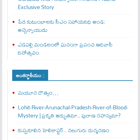
Exclusive Story
పేద కుటుంబాలకు సీఎం సహాయనిధి అండ:
అచ్చెన్నాయుడు
ఎడపల్లి మండలంలో ఘనంగా ప్రపంచ ఆదివాసీ
దినోత్సవం
అంతర్జాతీయం :
మయూర దౌత్యం…
Lohit-River-Arunachal-Pradesh-River-of-Blood-
Mystery | ప్రకృతి అద్భుతమా.. పురాణ రహస్యమా?
కుప్పకూలిన హెలికాప్టర్‌.. నలుగురు దుర్మరణం