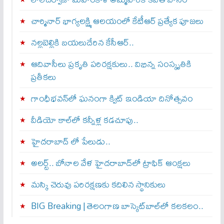
చార్మినార్‌ భాగ్యలక్ష్మి ఆలయంలో కేటీఆర్ ప్రత్యేక పూజలు
నల్లబెల్లికి బయలుదేరిన కేసీఆర్‌..
ఆదివాసీలు ప్రకృతి పరిరక్షకులు.. విభిన్న సంస్కృతికి
ప్రతీకలు
గాంధీభవన్‌లో ఘనంగా క్విట్‌ ఇండియా దినోత్సవం
వీడియో కాల్‌లో కన్నీళ్ల కడచూపు..
హైదరాబాద్ లో పేలుడు..
అలర్ట్‌.. బోనాల వేళ హైదరాబాద్‌లో ట్రాఫిక్‌ ఆంక్షలు
మస్కి చెరువు పరిరక్షణకు కదిలిన స్థానికులు
BIG Breaking | తెలంగాణ బాస్కెట్‌బాల్‌లో కలకలం..