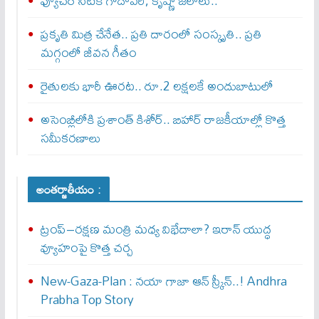
ఫ్యూచర్ సిటీకి గోదావరి, కృష్ణా జలాలు..
ప్రకృతి మిత్ర చేనేత.. ప్రతి దారంలో సంస్కృతి.. ప్రతి
మగ్గంలో జీవన గీతం
రైతులకు భారీ ఊరట.. రూ.2 లక్షలకే అందుబాటులో
అసెంబ్లీలోకి ప్రశాంత్ కిశోర్.. బిహార్ రాజకీయాల్లో కొత్త
సమీకరణాలు
అంతర్జాతీయం :
ట్రంప్–రక్షణ మంత్రి మధ్య విభేదాలా? ఇరాన్ యుద్ధ
వ్యూహంపై కొత్త చర్చ
New-Gaza-Plan : న‌యా గాజా ఆన్ స్క్రీన్‌..! Andhra
Prabha Top Story