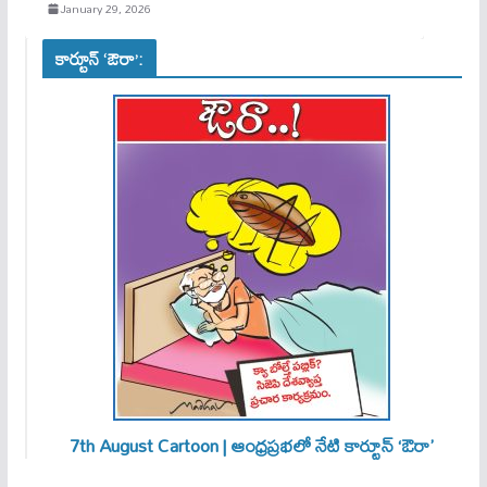
January 29, 2026
కార్టూన్ ‘ఔరా’:
7th August Cartoon | ఆంధ్రప్రభలో నేటి కార్టూన్ ‘ఔరా’