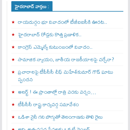
హైదరాబాద్ వార్తలు :
రాయదుర్గం భూ వివాదంలో టీజీఐఐసీకి ఊరట..
హైదరాబాద్ రోడ్లకు కొత్త ప్రణాళిక..
కాంగ్రెస్ ఎమ్మెల్యే కుటుంబంలో వివాదం..
సామాజిక న్యాయం, జాతీయ రాజకీయాలపై చర్చేనా?
ప్రచారాలపై టీపీసీసీ చీఫ్ మహేశ్‌కుమార్ గౌడ్ ఘాటు
స్పందన
అల‌ర్ట్ ! ఈ ప్రాంతాల్లో రాత్రి వరకు వర్షం…
టీపీసీసీ రాష్ట్ర కార్యవర్గ సమావేశం
ఒడిశా నైనీ గని బొగ్గుతో తెలంగాణకు తొలి రైలు
అన్ని అత్యవసర సేవలకు ఒక్క‌టే నెంబ‌ర్‌