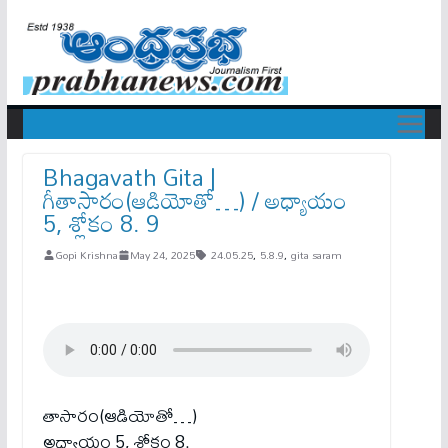
Bhagavath Gita |
గీతాసారం(ఆడియోతో…) / అధ్యాయం
5, శ్లోకం 8. 9
Gopi Krishna
May 24, 2025
24.05.25
,
5.8.9
,
gita saram
తాసారం(ఆడియోతో…)
అధ్యాయం 5, శ్లోకం 8.