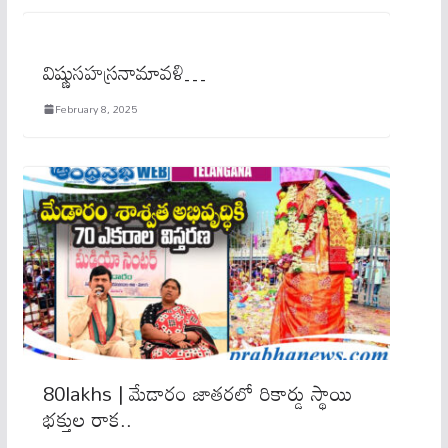
విష్ణుస‌హ‌స్ర‌నామావ‌ళి…
February 8, 2025
80lakhs | మేడారం జాతరలో రికార్డు స్థాయి
భక్తుల రాక..