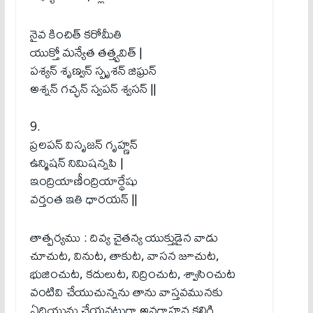
నైవ కించిత్‌ కరోమీతి
యుక్తో మన్యేత తత్త్వవిత్‌ |
పశ్యన్‌ శృణ్వన్‌ స్పృశన్‌ జిఘ్రన్‌
అశ్నన్‌ గచ్ఛన్‌ స్వపన్‌ శ్వసన్‌ ||
9.
ప్రలపన్‌ విసృజన్‌ గృహ్ణన్‌
ఉన్మిషన్‌ నిమిషన్నపి |
ఇంద్రియాణీంద్రియార్థేషు
వర్తంత ఇతి ధారయన్‌ ||
తాత్పర్యము : దివ్య చైతన్య యుక్తుడైన వాడు
చూచుట, వినుట, తాకుట, వాసన జూచుట,
భుజించుట, కదులుట, నిద్రించుట, శ్వాసించుట
వంటివి చేయుచున్నను తాను వాస్తవమునకు
ఏదియును చేయనట్లుగా అవగాహన కలిగి