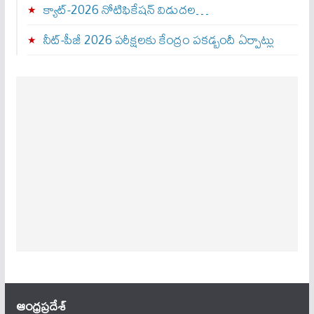
క్యాట్-2026 నోటిఫికేషన్ విడుదల…
నీట్-పీజీ 2026 పరీక్షలకు కేంద్రం పకడ్బందీ ఏర్పాట్లు
ఆంధ్ర‌ప్ర‌దేశ్