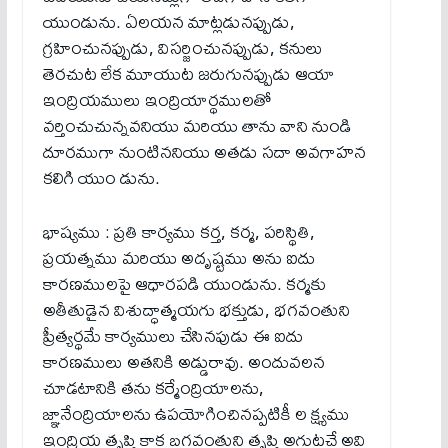
యుండును. ఏలయన మాట్లడునప్పుడు,
గ్రహించునప్పుడు, విసర్జించునప్పుడు, కనులు
తెరచుట లేక మూయుట జరుగునప్పుడు ఆయా
ఇంద్రియములు ఇంద్రియార్థములతో
వర్తించుచున్నవనియు మరియు తాను వాని నుండి
దూరముగా నుంటిననియు అతడు సదా అవగాహన
కలిగి యుం డును.
భాష్యము : ప్రతి కార్యము కర్త, కర్మ, పరిస్థితి,
ప్రయత్నము మరియు అదృష్టము అను ఐదు
కారణములపై ఆధారపడి యుండును. కర్మకు
అతీతుడైన విశుద్ధాత్మయగు భక్తుడు, భగవంతుని
ప్రీత్యర్థమే కార్యములు చేసినపుడు ఈ ఐదు
కారణములు అతనికి అడ్డురావు. అందువలన
చూడటానికి తను కర్మేంద్రియాలను,
జ్ఞానేంద్రియాలను ఉపయోగించినప్పటికీ ల క్ష్యము
ఇంద్రియ తృప్తి కాక బగవంతుని తృప్తి అగుటచే అవి