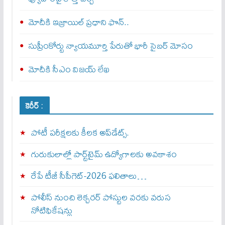
మోదీకి ఇజ్రాయిల్ ప్ర‌ధాని ఫొన్..
సుప్రీంకోర్టు న్యాయమూర్తి పేరుతో భారీ సైబర్ మోసం
మోదీకి సీఎం విజయ్ లేఖ
కెరీర్ :
పోటీ పరీక్షలకు కీలక అప్‌డేట్స్.
గురుకులాల్లో పార్ట్‌టైమ్ ఉద్యోగాలకు అవకాశం
రేపే టీజీ సీపీగెట్‌-2026 ఫలితాలు…
పోలీస్ నుంచి లెక్చరర్ పోస్టుల వరకు వరుస
నోటిఫికేషన్లు