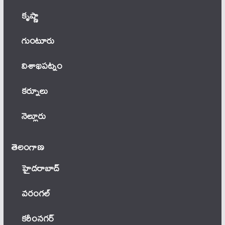
కృష్ణా
గుంటూరు
విశాఖపట్నం
కర్నూలు
నెల్లూరు
తెలంగాణ‌
హైదరాబాద్
వ‌రంగ‌ల్
కరీంనగర్