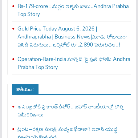
Rs-179-crore : మ‌గ్గం ఇళ్ళ‌కు బాబు..Andhra Prabha
Top Story
Gold Price Today August 6, 2026 |
Andhraprabha | Business News|మూడు రోజులుగా
పసిడి పరుగులు.. ఒక్కరోజే రూ.2,890 పెరుగుద‌ల‌..!
Operation-Rare-India మాగ్నెట్ పై ఫుల్ ఫోక‌స్ Andhra
Prabha Top Story
జాతీయం :
అసెంబ్లీలోకి ప్రశాంత్ కిశోర్.. బిహార్ రాజకీయాల్లో కొత్త
సమీకరణాలు
ట్రంప్–రక్షణ మంత్రి మధ్య విభేదాలా? ఇరాన్ యుద్ధ
వ్యూహంపై కొత్త చర్చ