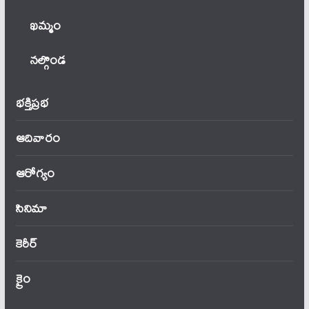
ఖ‌మ్మం
నల్గొండ
భక్తిప్రభ
ఆదివారం
ఆరోగ్యం
సినిమా
కెరీర్
క్రైం