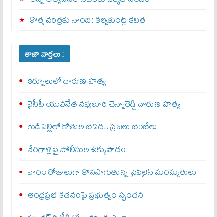
కొత్త చరిత్రకు నాంది: క‌ల్వ‌కుంట్ల కవిత
తాజా వార్తలు :
కర్నూలులో దారుణ హత్య
వైసీపీ యువనేత నవులూరి చెన్నారెడ్డి దారుణ హత్య
గుడిపల్లిలో కోతుల బెడద.. ప్రజలు బెంబేలు
నేరగాళ్లపై పోలీసుల ఉక్కుపాదం
వారం రోజులుగా కొనసాగుతున్న పైప్‌లైన్ మరమ్మతులు
ఆంధ్రప్రభ కథనంపై ప్రభుత్వం స్పందన