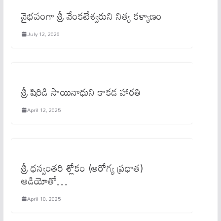
వైభవంగా శ్రీ వేంకటేశ్వరుని నిత్య కళ్యాణం
July 12, 2026
శ్రీ షిరిడి సాయినాధుని కాకడ హారతి
April 12, 2025
శ్రీ ధ‌న్వంత‌రి శ్లోకం (ఆరోగ్య ప్ర‌ధాత‌)
ఆడియోతో…
April 10, 2025