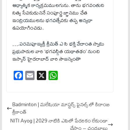
ఆధ్యాత్మిక కార్యక్రమములగును. తాను భగవంతుని
నిత్య సేవకుడుననే సంపూర్ణ జ్ఞానము చేత
ఇంద్రియములను భగవత్సేవకు తప్ప అన్యధా
ఉపయోగించడు.
….పరమపూజ్యశ్రీ శ్రీమత్‌ ఎ సి భక్తి వేదాంత స్వామి
ప్రభుపాదుల వారి ‘భగవద్గీత యథాతథం’ నుంచి
ఇస్కాన్‌ హైదరాబాద్‌ వారి సౌజన్యంతొ
Fa
E
X
W
ce
m
ha
bo
ail
ts
ok
A
Badminton | మ‌లేషియా మాస్ట‌ర్స్ ఫైన‌ల్స్ లో కిదాంబి
pp
శ్రీకాంత్
NITI Ayog | 2029 నాటికి ఎపిలో పేదరికం లేకుండా
చేస్తాం – చంద్ర‌బాబు