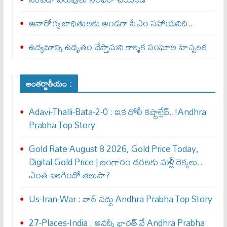
అనారోగ్య బాధితులకు అండగా సీఎం సహాయనిది..
ఉద్యమాన్ని ఉధృతం చేస్తామని కార్మిక సంఘాల హెచ్చరిక
అంతర్జాతీయం :
Adavi-Thalli-Bata-2-0 : ఇక డోలీ క‌ష్టాల్లేవ్..!Andhra
Prabha Top Story
Gold Rate August 8 2026, Gold Price Today,
Digital Gold Price | బంగారం ధరలకు మళ్లీ రెక్కలు..
ఎంత పెరిగిందో తెలుసా?
Us-Iran-War : వార్ వ‌ద్దు Andhra Prabha Top Story
27-Places-India : అవ‌న్నీ భార‌త్ వే Andhra Prabha