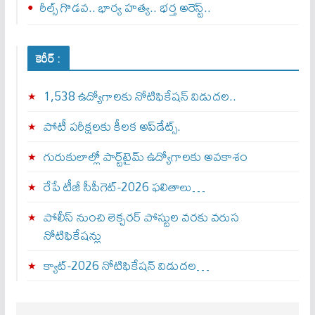
రీల్స్ గొడవ.. భార్య హత్య.. భర్త అరెస్ట్..
కెరీర్ :
1,538 ఉద్యోగాలకు నోటిఫికేషన్ విడుదల..
పోటీ పరీక్షలకు కీలక అప్‌డేట్స్.
గురుకులాల్లో పార్ట్‌టైమ్ ఉద్యోగాలకు అవకాశం
రేపే టీజీ సీపీగెట్‌-2026 ఫలితాలు…
పోలీస్ నుంచి లెక్చరర్ పోస్టుల వరకు వరుస
నోటిఫికేషన్లు
క్యాట్-2026 నోటిఫికేషన్ విడుదల…