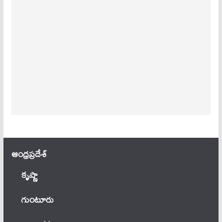
ఆంధ్ర‌ప్ర‌దేశ్
కృష్ణా
గుంటూరు