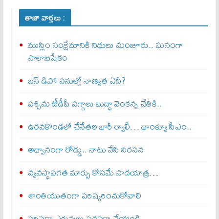
తాజా వార్తలు :
ముస్లిం సంక్షేమానికి నిధులు మంజూరు.. ఘనంగా
పాలాభిషేకం
బస్‌ డిపో పనుల్లో నాణ్యత ఏదీ?
పశ్చిమ టీడీపీ పగ్గాలు బుద్ధా వెంకన్న చేతికి..
ఉరవకొండలో చేనేతల భారీ ర్యాలీ… థాంక్యూ సీఎం..
అధ్వానంగా రోడ్డు.. నాటు వేసి నిరసన
వ్యవస్థాపగత మార్పు కోసమే పాదయాత్ర…
శాంతియుతంగా పరిష్కరించుకోవాలి
స‌రిప‌డా ఎరువులు సరఫరా చేయండి