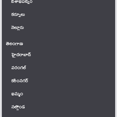
విశాఖపట్నం
కర్నూలు
నెల్లూరు
తెలంగాణ‌
హైదరాబాద్
వ‌రంగ‌ల్
కరీంనగర్
ఖ‌మ్మం
నల్గొండ