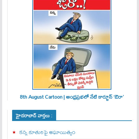
8th August Cartoon | ఆంధ్రప్రభలో నేటి కార్టూన్ ‘ఔరా’
హైదరాబాద్ వార్తలు :
కన్న కూతురిపై అఘాయిత్యం