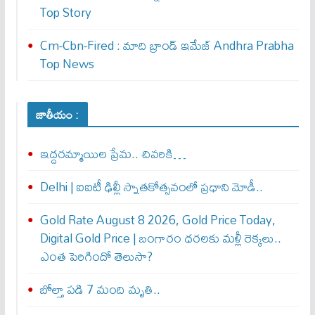
Top Story
Cm-Cbn-Fired : మాది బ్రాండ్ ఇమేజ్ Andhra Prabha
Top News
జాతీయం :
ఇద్దరమ్మాయిల ప్రేమ.. చివరికి…
Delhi | ఐఐటీ ఢిల్లీ స్నాతకోత్సవంలో ప్రధాని మోడీ..
Gold Rate August 8 2026, Gold Price Today,
Digital Gold Price | బంగారం ధరలకు మళ్లీ రెక్కలు..
ఎంత పెరిగిందో తెలుసా?
బోల్తా పడి 7 మంది మృతి..