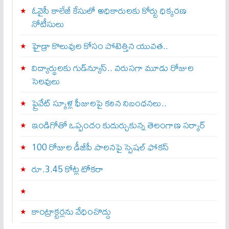
ఓవైసీ కాలేజీ కేసులో అధికారులకు కోర్టు ధిక్కరణ
నోటీసులు
హైడ్రా కొలువుల కోసం పోటెత్తిన యువత..
విద్యార్థులకు గుడ్‌న్యూస్.. వరుసగా మూడు రోజుల
సెలవులు
ప్రైవేట్ స్కూళ్ల ఫీజులపై కఠిన నిబంధనలు..
ఇండిగోతో ఒప్పందం కుదుర్చుకున్న తెలంగాణ స‌ర్కార్
100 రోజుల డీజీపీ పాలనపై స్పెషల్ ఫోకస్
రూ.3.45 కోట్ల టోకరా
కాంట్రాక్టర్లను వేధించొద్దు