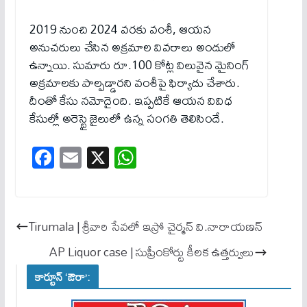
2019 నుంచి 2024 వరకు వంశీ, ఆయన
అనుచరులు చేసిన అక్రమాల వివరాలు అందులో
ఉన్నాయి. సుమారు రూ.100 కోట్ల విలువైన మైనింగ్
అక్రమాలకు పాల్పడ్డారని వంశీపై ఫిర్యాదు చేశారు.
దీంతో కేసు నమోదైంది. ఇప్పటికే ఆయన వివిధ
కేసుల్లో అరెస్టై జైలులో ఉన్న సంగతి తెలిసిందే.
Fa
E
X
W
ce
m
ha
bo
ail
ts
ok
A
Tirumala | శ్రీవారి సేవలో ఇస్రో చైర్మన్​ వి.నారాయణన్​
pp
AP Liquor case | సుప్రీంకోర్టు కీలక ఉత్తర్వులు
కార్టూన్ ‘ఔరా’: