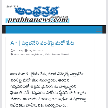
AP | వల్లభనేని వంశీపై మరో కేసు
Bala Raju
May 16, 2025
Another case
,
registered
,
Vallabhaneni Vamsi
విజయవాడ: వైసీపీ నేత, మాజీ ఎమ్మెల్యే వల్లభనేని
వంశీపై మరో కేసు నమోదైంది. ఆయన
గన్నవరంలో అక్రమ మైనింగ్ కు పాల్పడ్డారని
మైనింగ్ ఏడీ గన్నవరం పోలీసు స్టేషన్ లో ఫిర్యాదు
చేశారు. ఇందుకు సంబంధించి అక్రమ తవ్వకాలపై
నివేదికను పోలీసులకు సమర్పించారు.