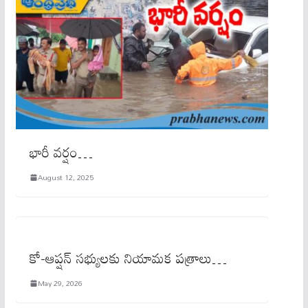
భారీ వర్షం…
August 12, 2025
కో-ఆప్షన్ సభ్యులకు నియామక పత్రాలు…
May 29, 2026