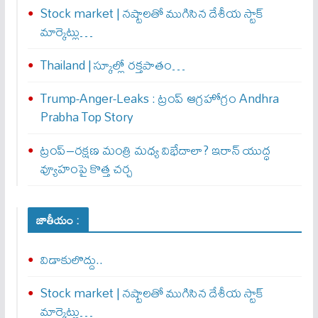
Stock market | నష్టాలతో ముగిసిన దేశీయ స్టాక్
మార్కెట్లు…
Thailand | స్కూల్లో రక్తపాతం…
Trump-Anger-Leaks : ట్రంప్ ఆగ్ర‌హోగ్రం Andhra
Prabha Top Story
ట్రంప్–రక్షణ మంత్రి మధ్య విభేదాలా? ఇరాన్ యుద్ధ
వ్యూహంపై కొత్త చర్చ
జాతీయం :
విడాకులొద్దు..
Stock market | నష్టాలతో ముగిసిన దేశీయ స్టాక్
మార్కెట్లు…