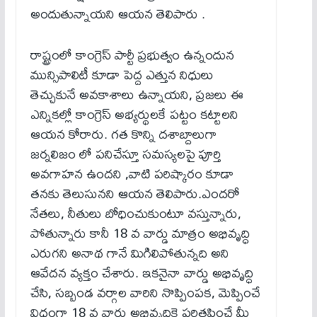
అందుతున్నాయని ఆయన తెలిపారు .
రాష్ట్రంలో కాంగ్రెస్ పార్టీ ప్రభుత్వం ఉన్నందున
మున్సిపాలిటీ కూడా పెద్ద ఎత్తున నిధులు
తెచ్చుకునే అవకాశాలు ఉన్నాయని, ప్రజలు ఈ
ఎన్నికల్లో కాంగ్రెస్ అభ్యర్థులకే పట్టం కట్టాలని
ఆయన కోరారు. గత కొన్ని దశాబ్దాలుగా
జర్నలిజం లో పనిచేస్తూ సమస్యలపై పూర్తి
అవగాహన ఉందని ,వాటి పరిష్కారం కూడా
తనకు తెలుసునని ఆయన తెలిపారు.ఎందరో
నేతలు, నీతులు బోధించుకుంటూ వస్తున్నారు,
పోతున్నారు కానీ 18 వ వార్డు మాత్రం అభివృద్ధి
ఎరుగని అనాథ గానే మిగిలిపోతున్నది అని
ఆవేదన వ్యక్తం చేశారు. ఇకనైనా వార్డు అభివృద్ధి
చేసి, సబ్బండ వర్గాల వారిని నొప్పింపక, మెప్పించే
విధంగా 18 వ వార్డు అభివృద్ధికై పరితపించే మీ