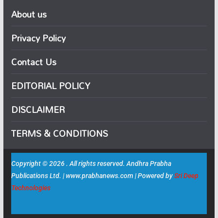
About us
Privacy Policy
Contact Us
EDITORIAL POLICY
DISCLAIMER
TERMS & CONDITIONS
Copyright © 2026 . All rights reserved. Andhra Prabha
Publications Ltd. | www.prabhanews.com | Powered by
Sri Deep
Technologies