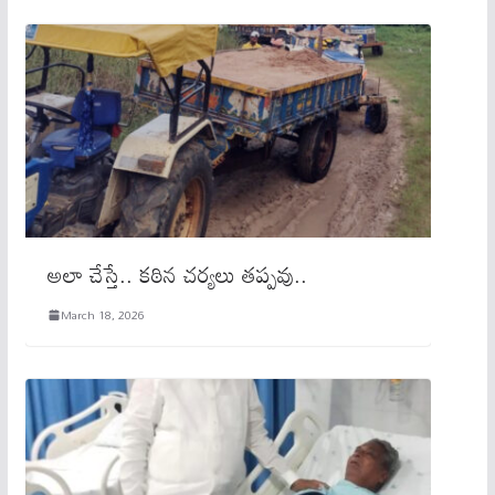
అలా చేస్తే.. కఠిన చర్యలు తప్పవు..
March 18, 2026