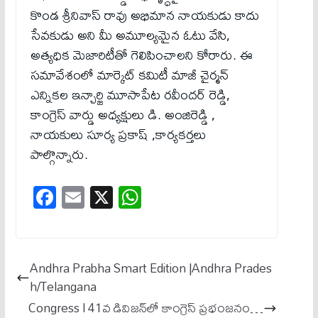
కొండ శ్రీనివాస్ రావు అభిమాన నాయకుడు కాదు
సేవకుడు అని మీ అమూల్యమైన ఓటు వేసి,
అత్యధిక మెజారిటీతో గెలిపించాలని కోరారు. ఈ
సమావేశంలో మార్కెట్ కమిటీ మాజీ చైర్మన్
ఎన్నికల ఇన్చార్జి మూసాపేట రవీందర్ రెడ్డి,
కాంగ్రెస్ వార్డు అధ్యక్షులు డి. అంజిరెడ్డి ,
నాయకులు సూర్య ప్రకాష్ ,కార్యకర్తలు
పాల్గొన్నారు.
Fa
E
X
W
ce
m
ha
bo
ail
ts
ok
A
Andhra Prabha Smart Edition |Andhra Prades
pp
h/Telangana
Congress l 41వ డివిజన్‌లో కాంగ్రెస్ ప్రభంజనం…