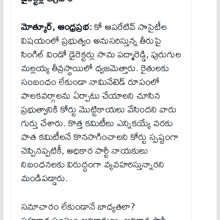
మోత్కూర్, ఆంధ్రప్రభ:
కో ఆపరేటివ్ సొసైటీల
విషయంలో ప్రభుత్వం అనుసరిస్తున్న తీరుపై
సింగిల్ విండో డైరెక్టర్లు సామ పద్మారెడ్డి, పురుగుల
మల్లయ్య తీవ్రస్థాయిలో ధ్వజమెత్తారు. రైతులకు
సంబంధం లేకుండా నామినేటెడ్ రూపంలో
పాలకవర్గాలను ఏర్పాటు చేయాలని చూసిన
ప్రభుత్వానికి కోర్టు మొట్టికాయలు వేసిందని వారు
గుర్తు చేశారు. కొత్త కమిటీలు ఎన్నికయ్యే వరకు
పాత కమిటీలనే కొనసాగించాలని కోర్టు స్పష్టంగా
చెప్పినప్పటికీ, అధికార పార్టీ నాయకులు
నిబంధనలకు విరుద్ధంగా వ్యవహరిస్తున్నారని
మండిపడ్డారు.
సమాచారం లేకుండానే బాధ్యతలా?