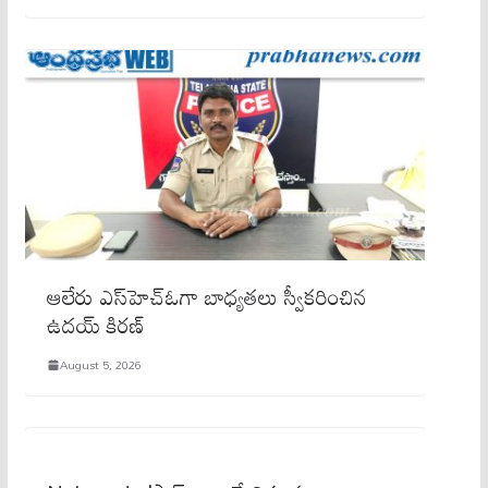
ఆలేరు ఎస్‌హెచ్‌ఓగా బాధ్యతలు స్వీకరించిన
ఉదయ్ కిరణ్
August 5, 2026