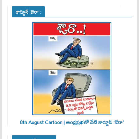
కార్టూన్ ‘ఔరా’:
8th August Cartoon | ఆంధ్రప్రభలో నేటి కార్టూన్ ‘ఔరా’