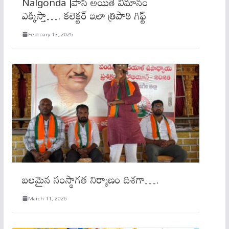
Nalgonda |పాస్ అయితే విమానం
ఎక్కిస్తా…. క‌లెక్ట‌ర్ ఇలా త్రిపాఠి గిఫ్ట్
February 13, 2025
బలమైన సంస్థాగత నిర్మాణం దిశగా….
March 11, 2026