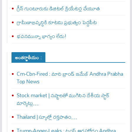
గ్రీన్ గుంటూరుకు డిజిటల్ క్రియేటర్ల చేయూత
గ్రామీణాభివృద్ధికి కూటమి ప్రభుత్వం పెద్దపీట
భవనమున్నా భాగ్యం లేదు!
అంతర్జాతీయం :
Cm-Cbn-Fired : మాది బ్రాండ్ ఇమేజ్ Andhra Prabha
Top News
Stock market | నష్టాలతో ముగిసిన దేశీయ స్టాక్
మార్కెట్లు…
Thailand | స్కూల్లో రక్తపాతం…
Trump-Anger-Leaks : ట్రంప్ ఆగ్ర‌హోగ్రం Andhra