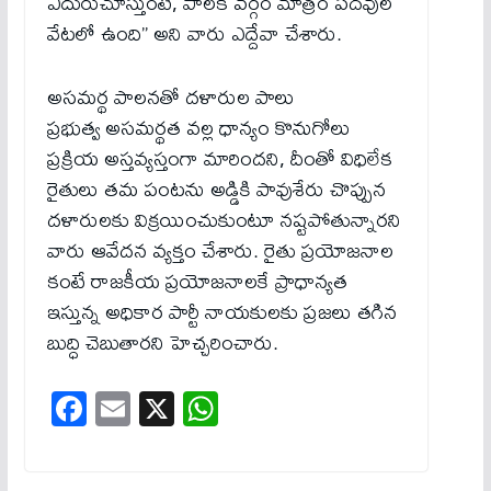
ఎదురుచూస్తుంటే, పాలక వర్గం మాత్రం పదవుల
వేటలో ఉంది” అని వారు ఎద్దేవా చేశారు.
అసమర్థ పాలనతో దళారుల పాలు
ప్రభుత్వ అసమర్థత వల్ల ధాన్యం కొనుగోలు
ప్రక్రియ అస్తవ్యస్తంగా మారిందని, దీంతో విధిలేక
రైతులు తమ పంటను అడ్డికి పావుశేరు చొప్పున
దళారులకు విక్రయించుకుంటూ నష్టపోతున్నారని
వారు ఆవేదన వ్యక్తం చేశారు. రైతు ప్రయోజనాల
కంటే రాజకీయ ప్రయోజనాలకే ప్రాధాన్యత
ఇస్తున్న అధికార పార్టీ నాయకులకు ప్రజలు తగిన
బుద్ధి చెబుతారని హెచ్చరించారు.
Fa
E
X
W
ce
m
ha
bo
ail
ts