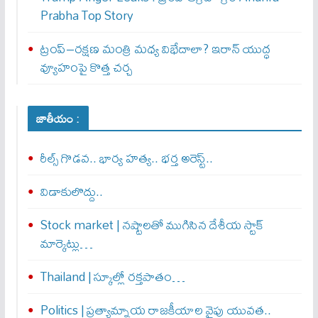
Prabha Top Story
ట్రంప్–రక్షణ మంత్రి మధ్య విభేదాలా? ఇరాన్ యుద్ధ
వ్యూహంపై కొత్త చర్చ
జాతీయం :
రీల్స్ గొడవ.. భార్య హత్య.. భర్త అరెస్ట్..
విడాకులొద్దు..
Stock market | నష్టాలతో ముగిసిన దేశీయ స్టాక్
మార్కెట్లు…
Thailand | స్కూల్లో రక్తపాతం…
Politics | ప్రత్యామ్నాయ రాజకీయాల వైపు యువత..