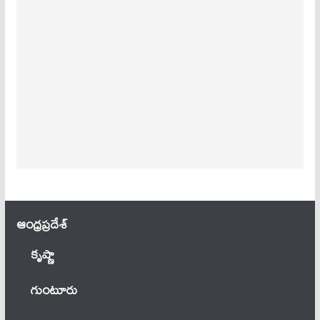
ఆంధ్ర‌ప్ర‌దేశ్
కృష్ణా
గుంటూరు