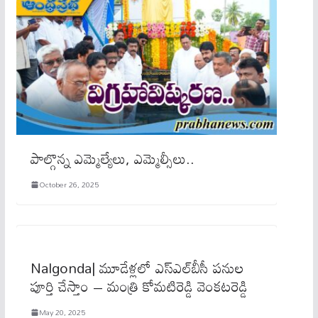
పాల్గొన్న ఎమ్మెల్యేలు, ఎమ్మెల్సీలు..
October 26, 2025
Nalgonda| మూడేళ్ల‌లో ఎస్ఎల్‌బీసీ ప‌నుల
పూర్తి చేస్తాం – మంత్రి కోమ‌టిరెడ్డి వెంక‌ట‌రెడ్డి
May 20, 2025