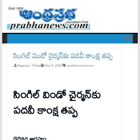
సింగిల్ విండో చైర్మన్‌కు పదవీ కాంక్ష తప్ప
Nagaraju Thota
May 5, 2026
prabhanews.com
సింగిల్ విండో చైర్మన్‌కు
పదవీ కాంక్ష తప్ప
డైరెక్టర్ల ఆగ్రహం