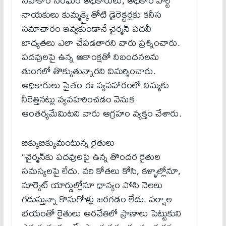
సహకార సంఘం అధికారులు, అధికార పార్టీ
నాయకులు కుమ్మక్కై తోటి డైరెక్టర్లకు కనీస
సమాచారం ఇవ్వకుండానే చైర్మన్ పదవీ
బాధ్యతలు ఎలా చేపడతారని వారు ప్రశ్నించారు.
పదవులపై ఉన్న ఆకాంక్షతో నిబంధనలను
తుంగలో తొక్కుతున్నారని విమర్శించారు.
అధికారులు సైతం ఈ వ్యవహారంలో నిమ్మకు
నీరెత్తినట్లు వ్యవహరించడం వెనుక
ఆంతర్యమేమిటని వారు ఆగ్రహం వ్యక్తం చేశారు.
బిక్కుబిక్కుమంటున్న రైతులు
“చైర్మన్‌కు పదవులపై ఉన్న తొందర రైతుల
సమస్యలపై లేదు. వరి కోతలు కోసి, కళ్ళాల్లోనూ,
మార్కెట్ యార్డుల్లోనూ ధాన్యం పోసి నెలలు
గడుస్తున్నా కొనుగోళ్లు జరగడం లేదు. వర్షాల
భయంతో రైతులు అరచేతిలో ప్రాణాలు పెట్టుకుని