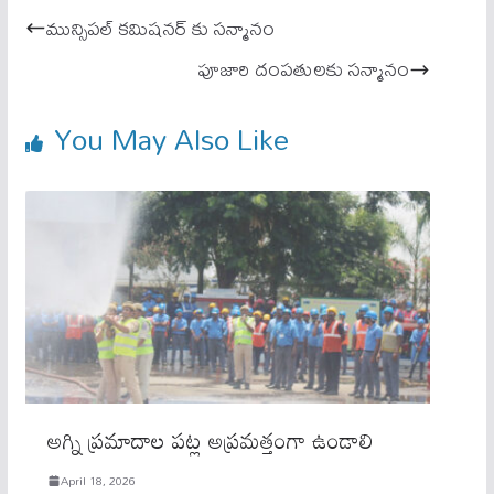
ok
A
మున్సిపల్ కమిషనర్ కు సన్మానం
pp
పూజారి దంపతులకు సన్మానం
You May Also Like
అగ్ని ప్రమాదాల పట్ల అప్రమత్తంగా ఉండాలి
April 18, 2026