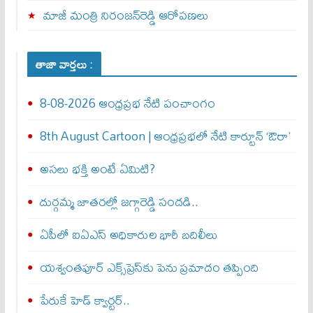
మాజీ మంత్రి నిరంజన్‌రెడ్డి ఆరోపణలు
తాజా వార్తలు :
8-08-2026 ఆంధ్రప్రభ నేటి పంచాంగం
8th August Cartoon | ఆంధ్రప్రభలో నేటి కార్టూన్ ‘ఔరా’
అసలు భక్తి అంటే ఏమిటి?
దుర్గమ్మ జాతరల్లో జగ్గారెడ్డి సందడి..
ఏపీలో ఐఏఎస్ అధికారుల భారీ బదిలీలు
యశ్వంతపూర్ ఎక్స్‌ప్రెస్‌కు పెను ప్రమాదం తప్పింది
పేరుకే హెడ్ క్వార్టర్..