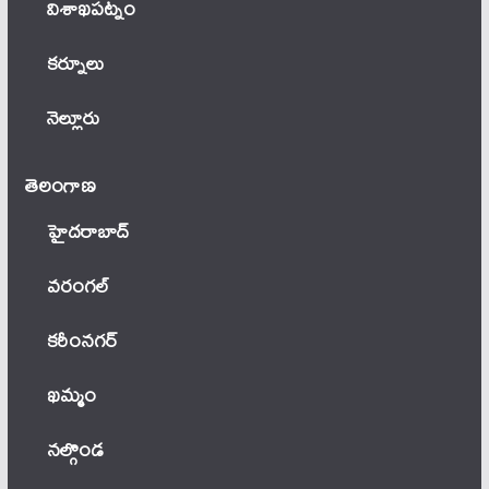
విశాఖపట్నం
కర్నూలు
నెల్లూరు
తెలంగాణ‌
హైదరాబాద్
వ‌రంగ‌ల్
కరీంనగర్
ఖ‌మ్మం
నల్గొండ