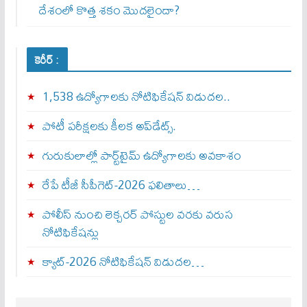
దేశంలో కొత్త శకం మొదలైందా?
కెరీర్ :
1,538 ఉద్యోగాలకు నోటిఫికేషన్ విడుదల..
పోటీ పరీక్షలకు కీలక అప్‌డేట్స్.
గురుకులాల్లో పార్ట్‌టైమ్ ఉద్యోగాలకు అవకాశం
రేపే టీజీ సీపీగెట్‌-2026 ఫలితాలు…
పోలీస్ నుంచి లెక్చరర్ పోస్టుల వరకు వరుస
నోటిఫికేషన్లు
క్యాట్-2026 నోటిఫికేషన్ విడుదల…