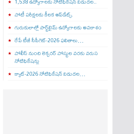
1,538 ఉద్యోగాలకు నోటిఫికేషన్ విడుదల..
పోటీ పరీక్షలకు కీలక అప్‌డేట్స్.
గురుకులాల్లో పార్ట్‌టైమ్ ఉద్యోగాలకు అవకాశం
రేపే టీజీ సీపీగెట్‌-2026 ఫలితాలు…
పోలీస్ నుంచి లెక్చరర్ పోస్టుల వరకు వరుస
నోటిఫికేషన్లు
క్యాట్-2026 నోటిఫికేషన్ విడుదల…