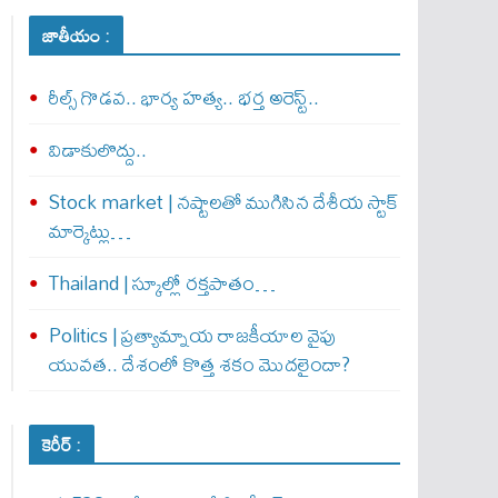
జాతీయం :
రీల్స్ గొడవ.. భార్య హత్య.. భర్త అరెస్ట్..
విడాకులొద్దు..
Stock market | నష్టాలతో ముగిసిన దేశీయ స్టాక్
మార్కెట్లు…
Thailand | స్కూల్లో రక్తపాతం…
Politics | ప్రత్యామ్నాయ రాజకీయాల వైపు
యువత.. దేశంలో కొత్త శకం మొదలైందా?
కెరీర్ :