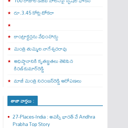
100 రోజుల డీజీపీ పాలనపై స్పెషల్ ఫోకస్
రూ.3.45 కోట్ల టోకరా
కాంట్రాక్టర్లను వేధించొద్దు
మంత్రి తుమ్మల నాగేశ్వరరావు
అధిష్ఠానానికి కృతజ్ఞతలు తెలిపిన
కిరణ్‌కుమార్‌రెడ్డి
మాజీ మంత్రి నిరంజన్‌రెడ్డి ఆరోపణలు
తాజా వార్తలు :
27-Places-India : అవ‌న్నీ భార‌త్ వే Andhra
Prabha Top Story