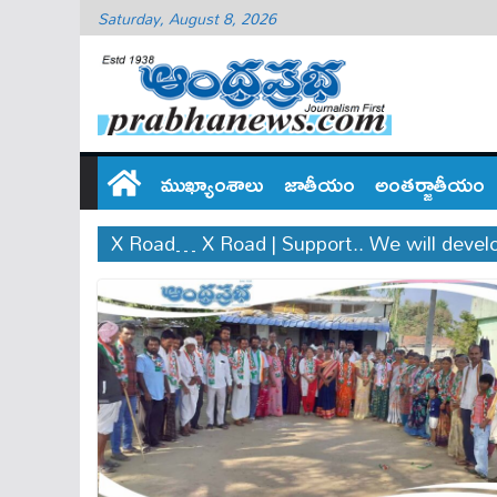
Saturday, August 8, 2026
ముఖ్యాంశాలు
జాతీయం
అంతర్జాతీయం
X Road… X Road | Support.. We will deve