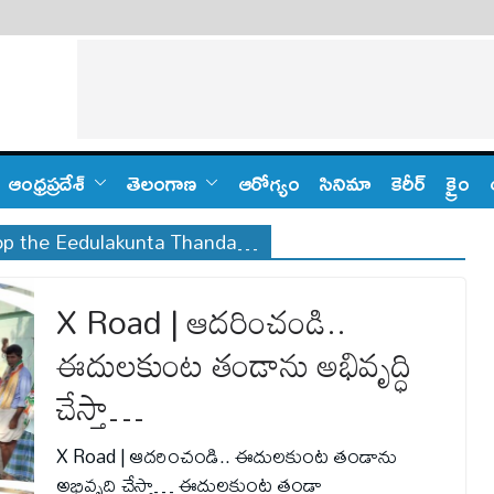
ఆంధ్ర‌ప్ర‌దేశ్
తెలంగాణ‌
ఆరోగ్యం
సినిమా
కెరీర్
క్రైం
lop the Eedulakunta Thanda…
X Road | ఆదరించండి..
ఈదులకుంట తండాను అభివృద్ధి
చేస్తా…
X Road | ఆదరించండి.. ఈదులకుంట తండాను
అభివృద్ధి చేస్తా… ఈదులకుంట తండా