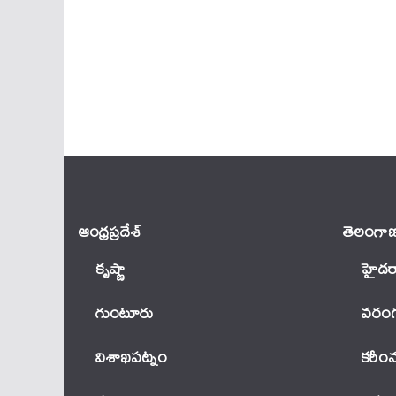
ఆంధ్ర‌ప్ర‌దేశ్
తెలంగాణ
కృష్ణా
హైదర
గుంటూరు
వ‌రంగ
విశాఖపట్నం
కరీం