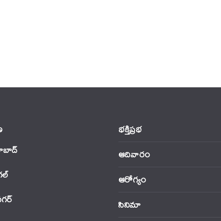
‌
భక్తిప్రభ
ాబాద్
ఆదివారం
‌ల్
ఆరోగ్యం
నగర్
సినిమా