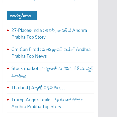
అంతర్జాతీయం :
27-Places-India : అవ‌న్నీ భార‌త్ వే Andhra
Prabha Top Story
Cm-Cbn-Fired : మాది బ్రాండ్ ఇమేజ్ Andhra
Prabha Top News
Stock market | నష్టాలతో ముగిసిన దేశీయ స్టాక్
మార్కెట్లు…
Thailand | స్కూల్లో రక్తపాతం…
Trump-Anger-Leaks : ట్రంప్ ఆగ్ర‌హోగ్రం
Andhra Prabha Top Story