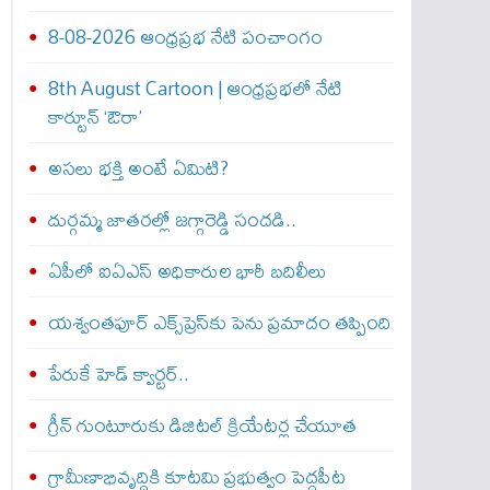
8-08-2026 ఆంధ్రప్రభ నేటి పంచాంగం
8th August Cartoon | ఆంధ్రప్రభలో నేటి
కార్టూన్ ‘ఔరా’
అసలు భక్తి అంటే ఏమిటి?
దుర్గమ్మ జాతరల్లో జగ్గారెడ్డి సందడి..
ఏపీలో ఐఏఎస్ అధికారుల భారీ బదిలీలు
యశ్వంతపూర్ ఎక్స్‌ప్రెస్‌కు పెను ప్రమాదం తప్పింది
పేరుకే హెడ్ క్వార్టర్..
గ్రీన్ గుంటూరుకు డిజిటల్ క్రియేటర్ల చేయూత
గ్రామీణాభివృద్ధికి కూటమి ప్రభుత్వం పెద్దపీట