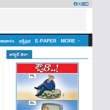
ఆదివారం
భక్తిప్రభ
E-PAPER
MORE
కార్టూన్ ‘ఔరా’: