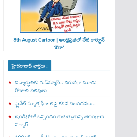
8th August Cartoon | ఆంధ్రప్రభలో నేటి కార్టూన్
‘ఔరా’
హైదరాబాద్ వార్తలు :
విద్యార్థులకు గుడ్‌న్యూస్.. వరుసగా మూడు
రోజుల సెలవులు
ప్రైవేట్ స్కూళ్ల ఫీజులపై కఠిన నిబంధనలు..
ఇండిగోతో ఒప్పందం కుదుర్చుకున్న తెలంగాణ
స‌ర్కార్