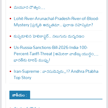
మయూర దౌత్యం…
Lohit-River-Arunachal-Pradesh-River-of-Blood-
Mystery | ప్రకృతి అద్భుతమా.. పురాణ రహస్యమా?
కుప్పకూలిన హెలికాప్టర్‌.. నలుగురు దుర్మరణం
Us-Russia-Sanctions-Bill-2026-India-100-
Percent-Tariff-Threat | అమెరికా వాణిజ్య యుద్ధం…
భారత్‌కు టారిఫ్ ముప్పు!
Iran-Supreme : వార‌సుడెవ్వ‌రు,,!? Andhra Ptabha
Top Story
జాతీయం :