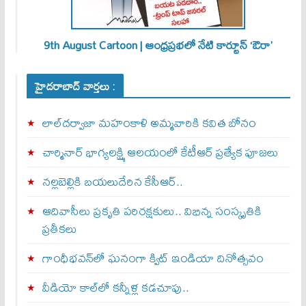
9th August Cartoon | ఆంధ్రప్రభలో నేటి కార్టూన్ ‘ఔరా’
హైదరాబాద్ వార్తలు :
లాల్‌దర్వాజా మహంకాళి అమ్మవారికి కవిత బోనం
చార్మినార్‌ భాగ్యలక్ష్మి ఆలయంలో కేటీఆర్ ప్రత్యేక పూజలు
నల్లబెల్లికి బయలుదేరిన కేసీఆర్‌..
ఆదివాసీలు ప్రకృతి పరిరక్షకులు.. విభిన్న సంస్కృతికి
ప్రతీకలు
గాంధీభవన్‌లో ఘనంగా క్విట్‌ ఇండియా దినోత్సవం
వీడియో కాల్‌లో కన్నీళ్ల కడచూపు..