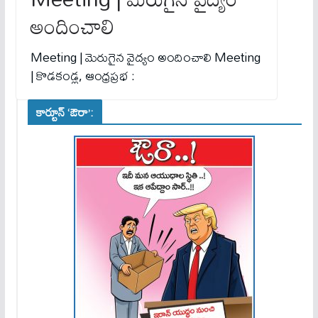
అందించాలి
Meeting | మెరుగైన వైద్యం అందించాలి Meeting
| కొడకండ్ల, ఆంధ్రప్రభ :
కార్టూన్ ‘ఔరా’: