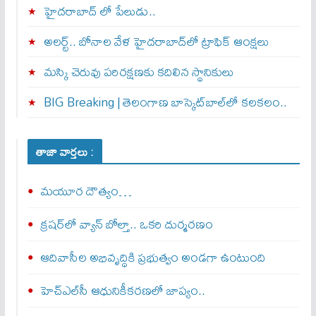
హైదరాబాద్ లో పేలుడు..
అలర్ట్‌.. బోనాల వేళ హైదరాబాద్‌లో ట్రాఫిక్‌ ఆంక్షలు
మస్కి చెరువు పరిరక్షణకు కదిలిన స్థానికులు
BIG Breaking | తెలంగాణ బాస్కెట్‌బాల్‌లో కలకలం..
తాజా వార్తలు :
మయూర దౌత్యం…
క్రషర్‌లో వ్యాన్ బోల్తా.. ఒకరి దుర్మరణం
ఆదివాసీల అభివృద్ధికి ప్రభుత్వం అండగా ఉంటుంది
హెచ్‌ఎల్‌సీ ఆధునికీకరణలో జాప్యం..