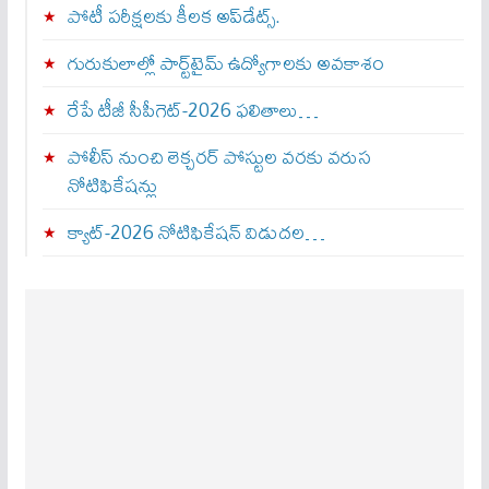
పోటీ పరీక్షలకు కీలక అప్‌డేట్స్.
గురుకులాల్లో పార్ట్‌టైమ్ ఉద్యోగాలకు అవకాశం
రేపే టీజీ సీపీగెట్‌-2026 ఫలితాలు…
పోలీస్ నుంచి లెక్చరర్ పోస్టుల వరకు వరుస
నోటిఫికేషన్లు
క్యాట్-2026 నోటిఫికేషన్ విడుదల…