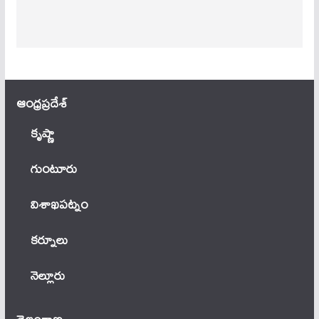
ఆంధ్ర‌ప్ర‌దేశ్
కృష్ణా
గుంటూరు
విశాఖపట్నం
కర్నూలు
నెల్లూరు