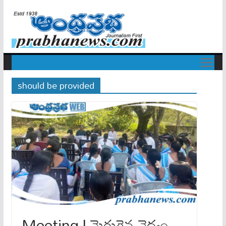
should be provided
Meeting | మెరుగైన వైద్యం