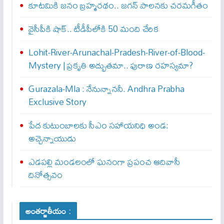
కూటమికి జనం బ్రహ్మరథం.. జగన్‌ పాలనకు చరమగీతం
వైసీపీకి షాక్‌.. టీడీపీలోకి 50 మంది చేరిక
Lohit-River-Arunachal-Pradesh-River-of-Blood-
Mystery | ప్రకృతి అద్భుతమా.. పురాణ రహస్యమా?
Gurazala-Mla : నేనున్నాన‌నీ. Andhra Prabha
Exclusive Story
పేద కుటుంబాలకు సీఎం సహాయనిధి అండ:
అచ్చెన్నాయుడు
ఎడపల్లి మండలంలో ఘనంగా ప్రపంచ ఆదివాసీ
దినోత్సవం
అంతర్జాతీయం :