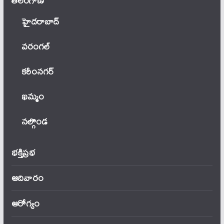
తెలంగాణ‌
హైదరాబాద్
వ‌రంగ‌ల్
కరీంనగర్
ఖ‌మ్మం
నల్గొండ
భక్తిప్రభ
ఆదివారం
ఆరోగ్యం