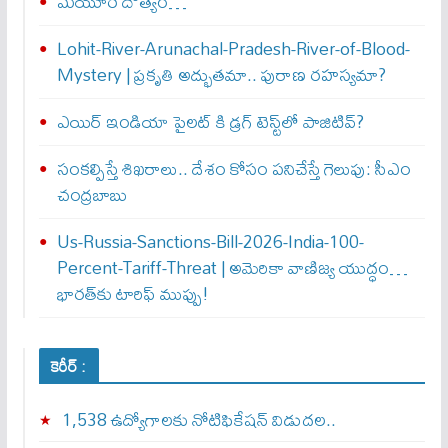
మయూర దౌత్యం…
Lohit-River-Arunachal-Pradesh-River-of-Blood-
Mystery | ప్రకృతి అద్భుతమా.. పురాణ రహస్యమా?
ఎయిర్‌ ఇండియా పైలట్‌ కి డ్రగ్‌ టెస్ట్‌లో పాజిటివ్‌?
సంకల్పిస్తే శిఖరాలు.. దేశం కోసం పనిచేస్తే గెలుపు: సీఎం
చంద్రబాబు
Us-Russia-Sanctions-Bill-2026-India-100-
Percent-Tariff-Threat | అమెరికా వాణిజ్య యుద్ధం…
భారత్‌కు టారిఫ్ ముప్పు!
కెరీర్ :
1,538 ఉద్యోగాలకు నోటిఫికేషన్ విడుదల..