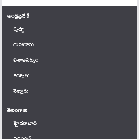
ఆంధ్ర‌ప్ర‌దేశ్
కృష్ణా
గుంటూరు
విశాఖపట్నం
కర్నూలు
నెల్లూరు
తెలంగాణ‌
హైదరాబాద్
వ‌రంగ‌ల్