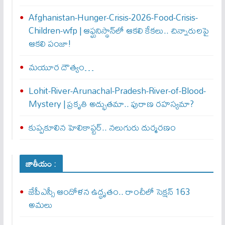
Afghanistan-Hunger-Crisis-2026-Food-Crisis-
Children-wfp | ఆఫ్ఘనిస్థాన్‌లో ఆకలి కేకలు.. చిన్నారులపై
ఆకలి పంజా!
మయూర దౌత్యం…
Lohit-River-Arunachal-Pradesh-River-of-Blood-
Mystery | ప్రకృతి అద్భుతమా.. పురాణ రహస్యమా?
కుప్పకూలిన హెలికాప్టర్‌.. నలుగురు దుర్మరణం
జాతీయం :
జేపీఎస్సీ ఆందోళన ఉద్ధృతం.. రాంచీలో సెక్షన్‌ 163
అమలు