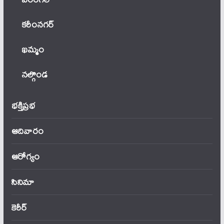
కరీంనగర్
ఖ‌మ్మం
నల్గొండ
భక్తిప్రభ
ఆదివారం
ఆరోగ్యం
సినిమా
కెరీర్