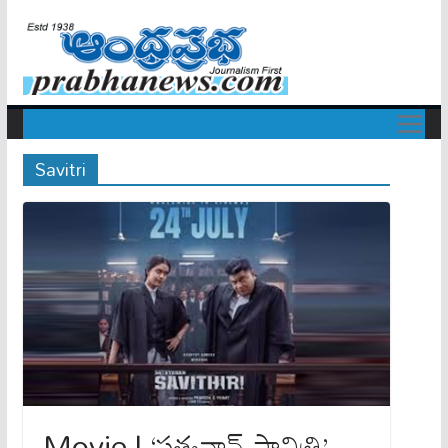
Savitri
Movie | ‘సత్యవాన్ సావిత్రి’