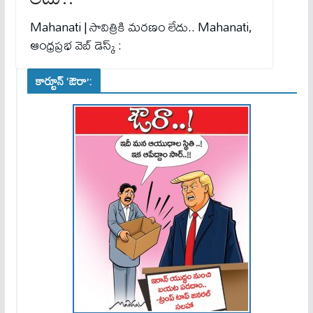
Mahanati | సావిత్రికి మరణం లేదు.. Mahanati,
ఆంధ్రప్రభ వెబ్ డెస్క్ :
కార్టూన్ ‘ఔరా’: