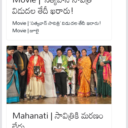
విడుదల తేదీ ఖరారు!
Movie | ‘సత్యవాన్ సావిత్రి’ విడుదల తేదీ ఖరారు!
Movie | జూలై
Mahanati | సావిత్రికి మరణం
లేదు..