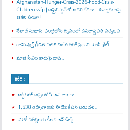
Afghanistan-Hunger-Crisis-2026-Food-Crisis-
Children-wfp | ఆఫ్ఘనిస్థాన్‌లో ఆకలి కేకలు.. చిన్నారులపై
ఆకలి పంజా!
నేతాజీ సుభాష్ చంద్రబోస్ ద్వీపంలో ఉపరాష్ట్రపతి పర్యటన
కామన్వెల్త్‌ క్రీడల పతక విజేతలతో ప్రధాని మోదీ భేటీ
మాజీ సీఎం కారుపై దాడి..
కెరీర్ :
ఆర్టీసీలో అప్రెంటిస్‌ అవకాశాలు
1,538 ఉద్యోగాలకు నోటిఫికేషన్ విడుదల..
పోటీ పరీక్షలకు కీలక అప్‌డేట్స్.