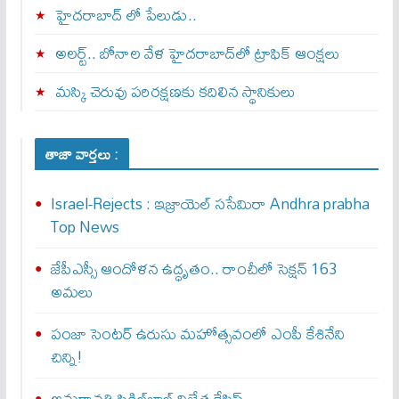
హైదరాబాద్ లో పేలుడు..
అలర్ట్‌.. బోనాల వేళ హైదరాబాద్‌లో ట్రాఫిక్‌ ఆంక్షలు
మస్కి చెరువు పరిరక్షణకు కదిలిన స్థానికులు
తాజా వార్తలు :
Israel-Rejects : ఇజ్రాయెల్ స‌సేమిరా Andhra prabha
Top News
జేపీఎస్సీ ఆందోళన ఉద్ధృతం.. రాంచీలో సెక్షన్‌ 163
అమలు
పంజా సెంటర్ ఉరుసు మహోత్సవంలో ఎంపీ కేశినేని
చిన్ని!
అమరావతి పికిల్‌బాల్ విజేత కేసిస్