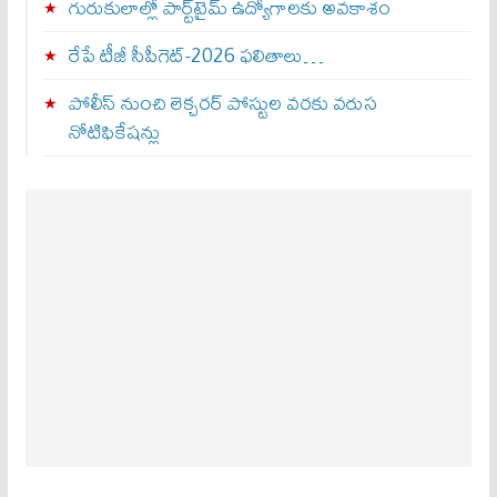
గురుకులాల్లో పార్ట్‌టైమ్ ఉద్యోగాలకు అవకాశం
రేపే టీజీ సీపీగెట్‌-2026 ఫలితాలు…
పోలీస్ నుంచి లెక్చరర్ పోస్టుల వరకు వరుస
నోటిఫికేషన్లు