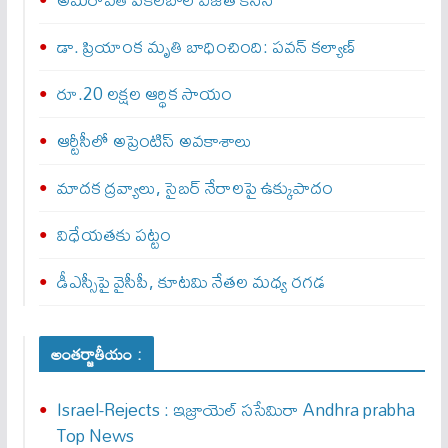
డా. ప్రియాంక మృతి బాధించింది: పవన్‌ కల్యాణ్‌
రూ.20 లక్షల ఆర్థిక సాయం
ఆర్టీసీలో అప్రెంటిస్‌ అవకాశాలు
మాదక ద్రవ్యాలు, సైబర్‌ నేరాలపై ఉక్కుపాదం
విధేయతకు పట్టం
డీఎస్సీపై వైసీపీ, కూటమి నేతల మధ్య రగడ
అంతర్జాతీయం :
Israel-Rejects : ఇజ్రాయెల్ స‌సేమిరా Andhra prabha
Top News