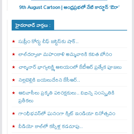
9th August Cartoon | ఆంధ్రప్రభలో నేటి కార్టూన్ ‘ఔరా’
హైదరాబాద్ వార్తలు :
సుప్రీం కోర్టు చీఫ్ జస్టిస్⁭కు షాక్..
లాల్‌దర్వాజా మహంకాళి అమ్మవారికి కవిత బోనం
చార్మినార్‌ భాగ్యలక్ష్మి ఆలయంలో కేటీఆర్ ప్రత్యేక పూజలు
నల్లబెల్లికి బయలుదేరిన కేసీఆర్‌..
ఆదివాసీలు ప్రకృతి పరిరక్షకులు.. విభిన్న సంస్కృతికి
ప్రతీకలు
గాంధీభవన్‌లో ఘనంగా క్విట్‌ ఇండియా దినోత్సవం
వీడియో కాల్‌లో కన్నీళ్ల కడచూపు..