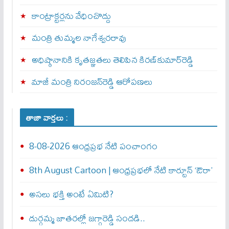
కాంట్రాక్టర్లను వేధించొద్దు
మంత్రి తుమ్మల నాగేశ్వరరావు
అధిష్ఠానానికి కృతజ్ఞతలు తెలిపిన కిరణ్‌కుమార్‌రెడ్డి
మాజీ మంత్రి నిరంజన్‌రెడ్డి ఆరోపణలు
తాజా వార్తలు :
8-08-2026 ఆంధ్రప్రభ నేటి పంచాంగం
8th August Cartoon | ఆంధ్రప్రభలో నేటి కార్టూన్ ‘ఔరా’
అసలు భక్తి అంటే ఏమిటి?
దుర్గమ్మ జాతరల్లో జగ్గారెడ్డి సందడి..