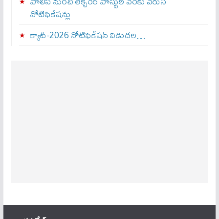
పోలీస్ నుంచి లెక్చరర్ పోస్టుల వరకు వరుస
నోటిఫికేషన్లు
క్యాట్-2026 నోటిఫికేషన్ విడుదల…