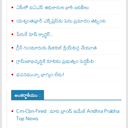
ఏపీలో ఐఏఎస్ అధికారుల భారీ బదిలీలు
యశ్వంతపూర్ ఎక్స్‌ప్రెస్‌కు పెను ప్రమాదం తప్పింది
పేరుకే హెడ్ క్వార్టర్..
గ్రీన్ గుంటూరుకు డిజిటల్ క్రియేటర్ల చేయూత
గ్రామీణాభివృద్ధికి కూటమి ప్రభుత్వం పెద్దపీట
భవనమున్నా భాగ్యం లేదు!
అంతర్జాతీయం :
Cm-Cbn-Fired : మాది బ్రాండ్ ఇమేజ్ Andhra Prabha
Top News