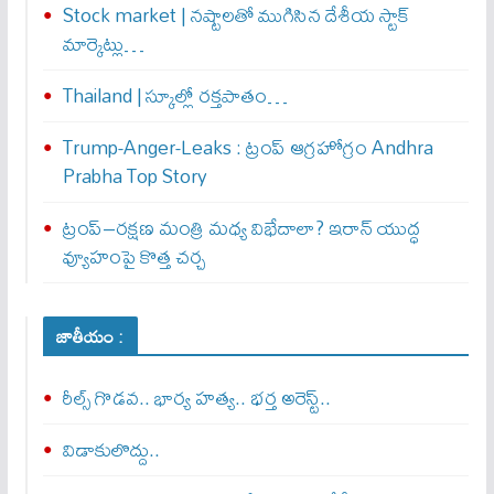
Stock market | నష్టాలతో ముగిసిన దేశీయ స్టాక్
మార్కెట్లు…
Thailand | స్కూల్లో రక్తపాతం…
Trump-Anger-Leaks : ట్రంప్ ఆగ్ర‌హోగ్రం Andhra
Prabha Top Story
ట్రంప్–రక్షణ మంత్రి మధ్య విభేదాలా? ఇరాన్ యుద్ధ
వ్యూహంపై కొత్త చర్చ
జాతీయం :
రీల్స్ గొడవ.. భార్య హత్య.. భర్త అరెస్ట్..
విడాకులొద్దు..