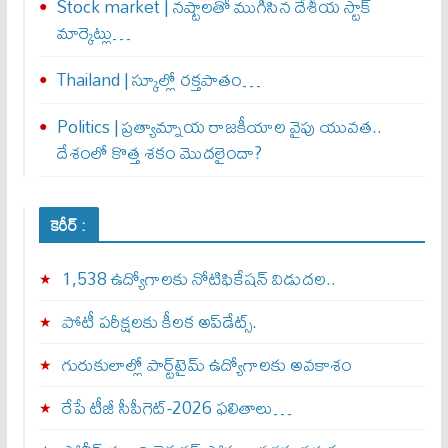
Stock market | నష్టాలతో ముగిసిన దేశీయ స్టాక్
మార్కెట్లు…
Thailand | స్కూల్లో రక్తపాతం…
Politics | ప్రత్యామ్నాయ రాజకీయాల వైపు యువత..
దేశంలో కొత్త శకం మొదలైందా?
కెరీర్ :
1,538 ఉద్యోగాలకు నోటిఫికేషన్ విడుదల..
పోటీ పరీక్షలకు కీలక అప్‌డేట్స్.
గురుకులాల్లో పార్ట్‌టైమ్ ఉద్యోగాలకు అవకాశం
రేపే టీజీ సీపీగెట్‌-2026 ఫలితాలు…