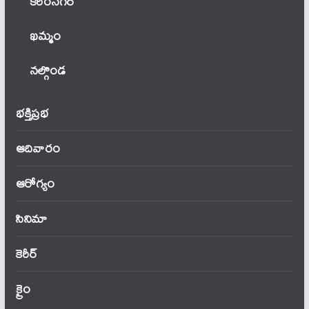
కరీంనగర్
ఖ‌మ్మం
నల్గొండ
భక్తిప్రభ
ఆదివారం
ఆరోగ్యం
సినిమా
కెరీర్
క్రైం