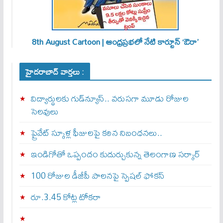
8th August Cartoon | ఆంధ్రప్రభలో నేటి కార్టూన్ ‘ఔరా’
హైదరాబాద్ వార్తలు :
విద్యార్థులకు గుడ్‌న్యూస్.. వరుసగా మూడు రోజుల
సెలవులు
ప్రైవేట్ స్కూళ్ల ఫీజులపై కఠిన నిబంధనలు..
ఇండిగోతో ఒప్పందం కుదుర్చుకున్న తెలంగాణ స‌ర్కార్
100 రోజుల డీజీపీ పాలనపై స్పెషల్ ఫోకస్
రూ.3.45 కోట్ల టోకరా