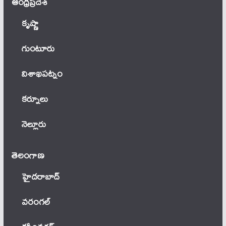
ఆంధ్ర‌ప్ర‌దేశ్
కృష్ణా
గుంటూరు
విశాఖపట్నం
కర్నూలు
నెల్లూరు
తెలంగాణ‌
హైదరాబాద్
వ‌రంగ‌ల్