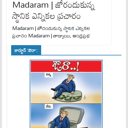
Madaram | జోరందుకున్న
స్థానిక ఎన్నికల ప్రచారం
Madaram | జోరందుకున్న స్థానిక ఎన్నికల
ప్రచారం Madaram | తాడ్వాయి, ఆంధ్రప్రభ
కార్టూన్ ‘ఔరా’: