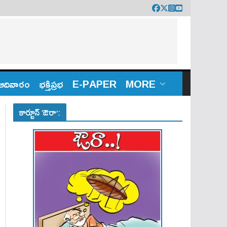
ఆదివారం
భక్తిప్రభ
E-PAPER
MORE
కార్టూన్ ‘ఔరా’: