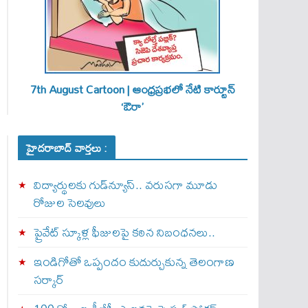
7th August Cartoon | ఆంధ్రప్రభలో నేటి కార్టూన్
‘ఔరా’
హైదరాబాద్ వార్తలు :
విద్యార్థులకు గుడ్‌న్యూస్.. వరుసగా మూడు
రోజుల సెలవులు
ప్రైవేట్ స్కూళ్ల ఫీజులపై కఠిన నిబంధనలు..
ఇండిగోతో ఒప్పందం కుదుర్చుకున్న తెలంగాణ
స‌ర్కార్