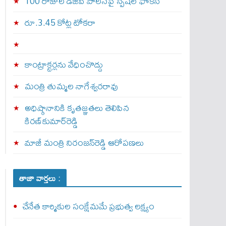
100 రోజుల డీజీపీ పాలనపై స్పెషల్ ఫోకస్
రూ.3.45 కోట్ల టోకరా
కాంట్రాక్టర్లను వేధించొద్దు
మంత్రి తుమ్మల నాగేశ్వరరావు
అధిష్ఠానానికి కృతజ్ఞతలు తెలిపిన
కిరణ్‌కుమార్‌రెడ్డి
మాజీ మంత్రి నిరంజన్‌రెడ్డి ఆరోపణలు
తాజా వార్తలు :
చేనేత కార్మికుల సంక్షేమమే ప్రభుత్వ లక్ష్యం