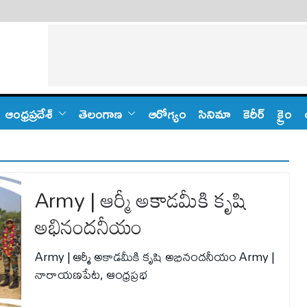
ఆంధ్ర‌ప్ర‌దేశ్
తెలంగాణ‌
ఆరోగ్యం
సినిమా
కెరీర్
క్రైం
Army | ఆర్మీ అకాడమీకి కృషి
అభినందనీయం
Army | ఆర్మీ అకాడమీకి కృషి అభినందనీయం Army |
నారాయణపేట, ఆంధ్రప్రభ