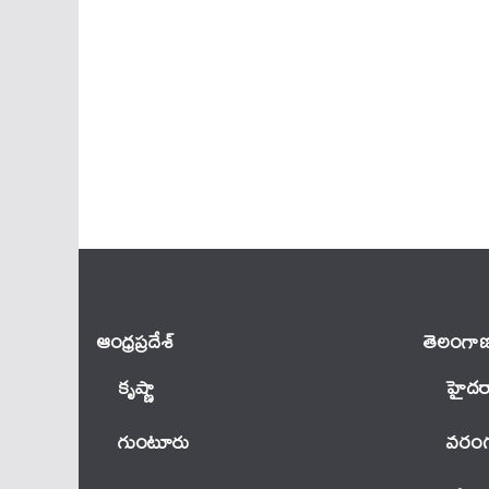
ఆంధ్ర‌ప్ర‌దేశ్
తెలంగాణ
కృష్ణా
హైదర
గుంటూరు
వ‌రంగ