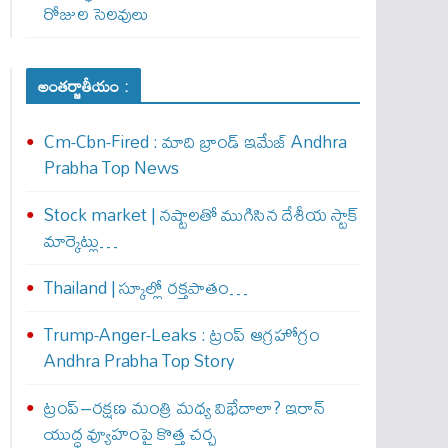
రోజుల సెలవులు
అంతర్జాతీయం :
Cm-Cbn-Fired : మాది బ్రాండ్ ఇమేజ్ Andhra
Prabha Top News
Stock market | నష్టాలతో ముగిసిన దేశీయ స్టాక్
మార్కెట్లు…
Thailand | స్కూల్లో రక్తపాతం…
Trump-Anger-Leaks : ట్రంప్ ఆగ్ర‌హోగ్రం
Andhra Prabha Top Story
ట్రంప్–రక్షణ మంత్రి మధ్య విభేదాలా? ఇరాన్
యుద్ధ వ్యూహంపై కొత్త చర్చ