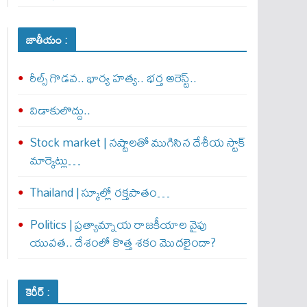
జాతీయం :
రీల్స్ గొడవ.. భార్య హత్య.. భర్త అరెస్ట్..
విడాకులొద్దు..
Stock market | నష్టాలతో ముగిసిన దేశీయ స్టాక్
మార్కెట్లు…
Thailand | స్కూల్లో రక్తపాతం…
Politics | ప్రత్యామ్నాయ రాజకీయాల వైపు
యువత.. దేశంలో కొత్త శకం మొదలైందా?
కెరీర్ :