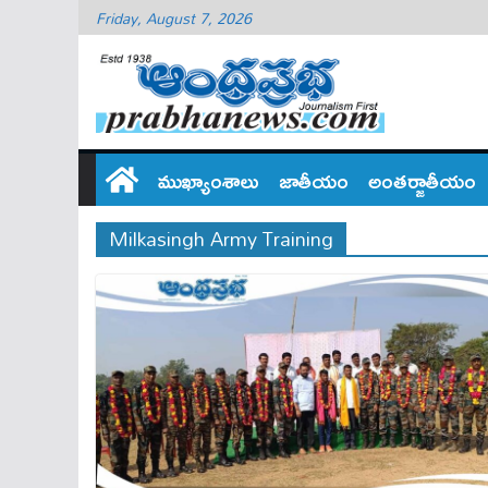
Friday, August 7, 2026
ముఖ్యాంశాలు
జాతీయం
అంతర్జాతీయం
Milkasingh Army Training