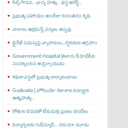
రీల్స్ గొడవ.. భార్య హత్య.. భర్త అరెస్ట్..
ప్రభుత్వ సహాయం అందేలా నిరంతరం కృషి
నాలాలు ఆక్రమిస్తే చర్యలు తప్పవు
డ్రైనేజీ సమస్యపై వ్యాపారులు, స్థానికుల ఆగ్రహం
Government Hospital |తిలారు పీహెచ్‌సీని
సందర్శించిన అచ్చెన్నాయుడు
శిథిలావస్థలో ప్రభుత్వ కార్యాలయాలు
Gudivada | హోమియో కళాశాల విద్యార్థిని
ఆత్మహత్య..
కోతుల బెడదతో టేకుమట్ల ప్రజలు బెంబేలు
విద్యార్థులకు గుడ్‌న్యూస్.. వరుసగా మూడు