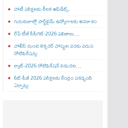
పోటీ పరీక్షలకు కీలక అప్‌డేట్స్.
గురుకులాల్లో పార్ట్‌టైమ్ ఉద్యోగాలకు అవకాశం
రేపే టీజీ సీపీగెట్‌-2026 ఫలితాలు…
పోలీస్ నుంచి లెక్చరర్ పోస్టుల వరకు వరుస
నోటిఫికేషన్లు
క్యాట్-2026 నోటిఫికేషన్ విడుదల…
నీట్-పీజీ 2026 పరీక్షలకు కేంద్రం పకడ్బందీ
ఏర్పాట్లు