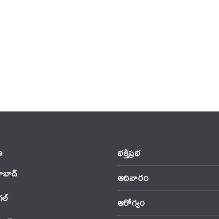
‌
భక్తిప్రభ
ాబాద్
ఆదివారం
‌ల్
ఆరోగ్యం