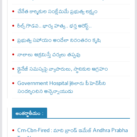
చేనేత కార్మికుల సంక్షేమమే ప్రభుత్వ లక్ష్యం
రీల్స్ గొడవ.. భార్య హత్య.. భర్త అరెస్ట్..
ప్రభుత్వ సహాయం అందేలా నిరంతరం కృషి
నాలాలు ఆక్రమిస్తే చర్యలు తప్పవు
డ్రైనేజీ సమస్యపై వ్యాపారులు, స్థానికుల ఆగ్రహం
Government Hospital |తిలారు పీహెచ్‌సీని
సందర్శించిన అచ్చెన్నాయుడు
అంతర్జాతీయం :
Cm-Cbn-Fired : మాది బ్రాండ్ ఇమేజ్ Andhra Prabha