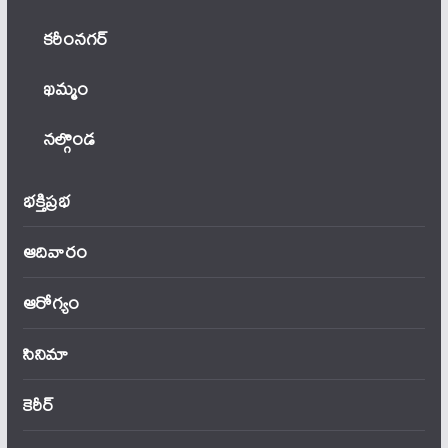
కరీంనగర్
ఖ‌మ్మం
నల్గొండ
భక్తిప్రభ
ఆదివారం
ఆరోగ్యం
సినిమా
కెరీర్