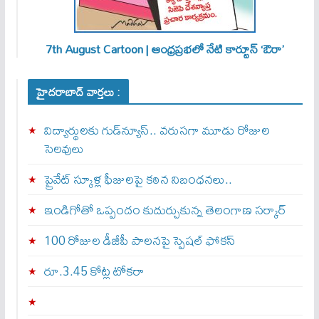
7th August Cartoon | ఆంధ్రప్రభలో నేటి కార్టూన్ ‘ఔరా’
హైదరాబాద్ వార్తలు :
విద్యార్థులకు గుడ్‌న్యూస్.. వరుసగా మూడు రోజుల
సెలవులు
ప్రైవేట్ స్కూళ్ల ఫీజులపై కఠిన నిబంధనలు..
ఇండిగోతో ఒప్పందం కుదుర్చుకున్న తెలంగాణ స‌ర్కార్
100 రోజుల డీజీపీ పాలనపై స్పెషల్ ఫోకస్
రూ.3.45 కోట్ల టోకరా