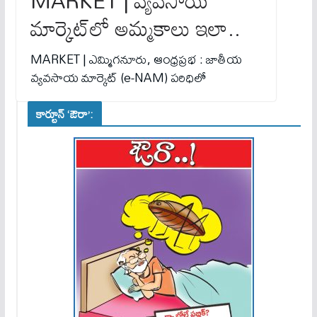
MARKET | వ్యవసాయ
మార్కెట్‌లో అమ్మ‌కాలు ఇలా..
MARKET | ఎమ్మిగనూరు, ఆంధ్రప్రభ : జాతీయ
వ్యవసాయ మార్కెట్ (e-NAM) పరిధిలో
కార్టూన్ ‘ఔరా’: