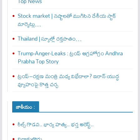
Top News
Stock market | నష్టాలతో ముగిసిన దేశీయ స్టాక్
మార్కెట్లు…
Thailand | స్కూల్లో రక్తపాతం…
Trump-Anger-Leaks : ట్రంప్ ఆగ్ర‌హోగ్రం Andhra
Prabha Top Story
ట్రంప్–రక్షణ మంత్రి మధ్య విభేదాలా? ఇరాన్ యుద్ధ
వ్యూహంపై కొత్త చర్చ
జాతీయం :
రీల్స్ గొడవ.. భార్య హత్య.. భర్త అరెస్ట్..
విడాకులొద్దు..