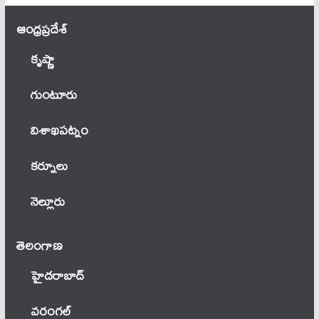
ఆంధ్ర‌ప్ర‌దేశ్
కృష్ణా
గుంటూరు
విశాఖపట్నం
కర్నూలు
నెల్లూరు
తెలంగాణ‌
హైదరాబాద్
వ‌రంగ‌ల్