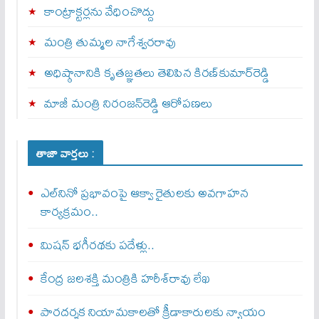
కాంట్రాక్టర్లను వేధించొద్దు
మంత్రి తుమ్మల నాగేశ్వరరావు
అధిష్ఠానానికి కృతజ్ఞతలు తెలిపిన కిరణ్‌కుమార్‌రెడ్డి
మాజీ మంత్రి నిరంజన్‌రెడ్డి ఆరోపణలు
తాజా వార్తలు :
ఎల్‌నినో ప్రభావంపై ఆక్వా రైతులకు అవగాహన
కార్యక్రమం..
మిషన్ భగీరథకు పదేళ్లు..
కేంద్ర జలశక్తి మంత్రికి హరీశ్‌రావు లేఖ
పారదర్శక నియామకాలతో క్రీడాకారులకు న్యాయం