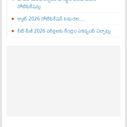
నోటిఫికేషన్లు
క్యాట్-2026 నోటిఫికేషన్ విడుదల…
నీట్-పీజీ 2026 పరీక్షలకు కేంద్రం పకడ్బందీ ఏర్పాట్లు