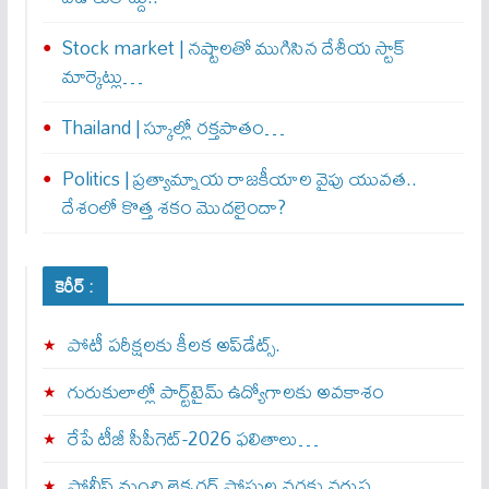
Stock market | నష్టాలతో ముగిసిన దేశీయ స్టాక్
మార్కెట్లు…
Thailand | స్కూల్లో రక్తపాతం…
Politics | ప్రత్యామ్నాయ రాజకీయాల వైపు యువత..
దేశంలో కొత్త శకం మొదలైందా?
కెరీర్ :
పోటీ పరీక్షలకు కీలక అప్‌డేట్స్.
గురుకులాల్లో పార్ట్‌టైమ్ ఉద్యోగాలకు అవకాశం
రేపే టీజీ సీపీగెట్‌-2026 ఫలితాలు…
పోలీస్ నుంచి లెక్చరర్ పోస్టుల వరకు వరుస