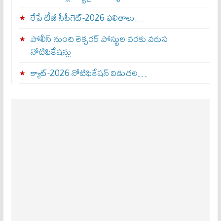
రేపే టీజీ సీపీగెట్‌-2026 ఫలితాలు…
పోలీస్ నుంచి లెక్చరర్ పోస్టుల వరకు వరుస
నోటిఫికేషన్లు
క్యాట్-2026 నోటిఫికేషన్ విడుదల…