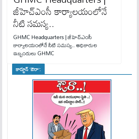
జీహెచ్ఎంసీ కార్యాలయంలోనే
నీటి సమస్య..
GHMC Headquarters | జీహెచ్ఎంసీ
కార్యాలయంలోనే నీటి సమస్య.. అధికారుల
ఇబ్బందులు GHMC
కార్టూన్ ‘ఔరా’: