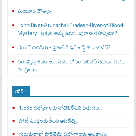
మయూర దౌత్యం…
Lohit-River-Arunachal-Pradesh-River-of-Blood-
Mystery | ప్రకృతి అద్భుతమా.. పురాణ రహస్యమా?
ఎయిర్‌ ఇండియా పైలట్‌ కి డ్రగ్‌ టెస్ట్‌లో పాజిటివ్‌?
సంకల్పిస్తే శిఖరాలు.. దేశం కోసం పనిచేస్తే గెలుపు: సీఎం
చంద్రబాబు
కెరీర్ :
1,538 ఉద్యోగాలకు నోటిఫికేషన్ విడుదల..
పోటీ పరీక్షలకు కీలక అప్‌డేట్స్.
గురుకులాల్లో పార్ట్‌టైమ్ ఉద్యోగాలకు అవకాశం