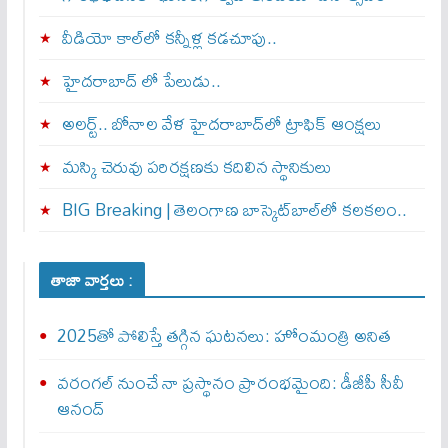
వీడియో కాల్‌లో కన్నీళ్ల కడచూపు..
హైదరాబాద్ లో పేలుడు..
అలర్ట్‌.. బోనాల వేళ హైదరాబాద్‌లో ట్రాఫిక్‌ ఆంక్షలు
మస్కి చెరువు పరిరక్షణకు కదిలిన స్థానికులు
BIG Breaking | తెలంగాణ బాస్కెట్‌బాల్‌లో కలకలం..
తాజా వార్తలు :
2025తో పోలిస్తే తగ్గిన ఘటనలు: హోంమంత్రి అనిత
వరంగల్‌ నుంచే నా ప్రస్థానం ప్రారంభమైంది: డీజీపీ సీవీ
ఆనంద్‌