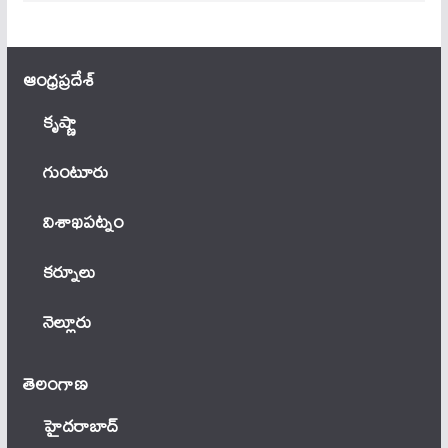
ఆంధ్ర‌ప్ర‌దేశ్
కృష్ణా
గుంటూరు
విశాఖపట్నం
కర్నూలు
నెల్లూరు
తెలంగాణ‌
హైదరాబాద్