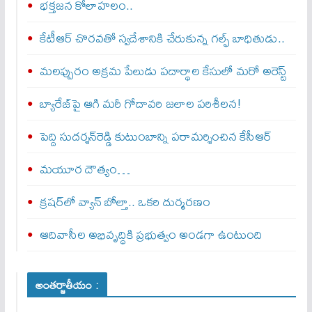
భక్తజన కోలాహలం..
కేటీఆర్‌ చొరవతో స్వదేశానికి చేరుకున్న గల్ఫ్‌ బాధితుడు..
మలప్పురం అక్రమ పేలుడు పదార్థాల కేసులో మరో అరెస్ట్‌
బ్యారేజ్‌పై ఆగి మరీ గోదావరి జలాల పరిశీలన!
పెద్ది సుదర్శన్‌రెడ్డి కుటుంబాన్ని పరామర్శించిన కేసీఆర్‌
మయూర దౌత్యం…
క్రషర్‌లో వ్యాన్ బోల్తా.. ఒకరి దుర్మరణం
ఆదివాసీల అభివృద్ధికి ప్రభుత్వం అండగా ఉంటుంది
అంతర్జాతీయం :