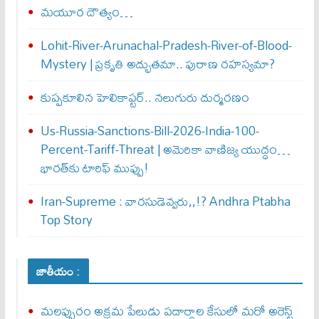
మయూర దౌత్యం…
Lohit-River-Arunachal-Pradesh-River-of-Blood-
Mystery | ప్రకృతి అద్భుతమా.. పురాణ రహస్యమా?
కుప్పకూలిన హెలికాప్టర్‌.. నలుగురు దుర్మరణం
Us-Russia-Sanctions-Bill-2026-India-100-
Percent-Tariff-Threat | అమెరికా వాణిజ్య యుద్ధం…
భారత్‌కు టారిఫ్ ముప్పు!
Iran-Supreme : వార‌సుడెవ్వ‌రు,,!? Andhra Ptabha
Top Story
జాతీయం :
మలప్పురం అక్రమ పేలుడు పదార్థాల కేసులో మరో అరెస్ట్‌