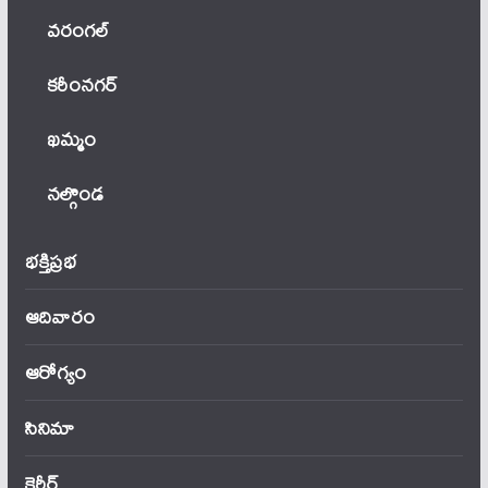
వ‌రంగ‌ల్
కరీంనగర్
ఖ‌మ్మం
నల్గొండ
భక్తిప్రభ
ఆదివారం
ఆరోగ్యం
సినిమా
కెరీర్