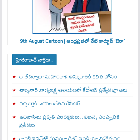
9th August Cartoon | ఆంధ్రప్రభలో నేటి కార్టూన్ ‘ఔరా’
హైదరాబాద్ వార్తలు :
లాల్‌దర్వాజా మహంకాళి అమ్మవారికి కవిత బోనం
చార్మినార్‌ భాగ్యలక్ష్మి ఆలయంలో కేటీఆర్ ప్రత్యేక పూజలు
నల్లబెల్లికి బయలుదేరిన కేసీఆర్‌..
ఆదివాసీలు ప్రకృతి పరిరక్షకులు.. విభిన్న సంస్కృతికి
ప్రతీకలు
గాంధీభవన్‌లో ఘనంగా క్విట్‌ ఇండియా దినోత్సవం