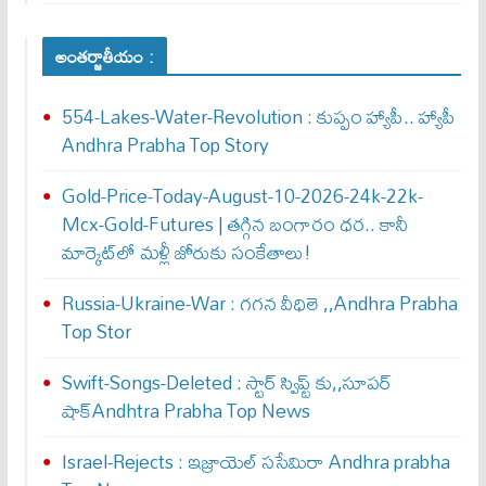
అంతర్జాతీయం :
554-Lakes-Water-Revolution : కుప్పం హ్యాపీ.. హ్యాపీ
Andhra Prabha Top Story
Gold-Price-Today-August-10-2026-24k-22k-
Mcx-Gold-Futures | తగ్గిన బంగారం ధర.. కానీ
మార్కెట్‌లో మళ్లీ జోరుకు సంకేతాలు!
Russia-Ukraine-War : గ‌గ‌న వీధిలె ,,Andhra Prabha
Top Stor
Swift-Songs-Deleted : స్టార్ స్విప్ట్ కు,,సూప‌ర్
షాక్Andhtra Prabha Top News
Israel-Rejects : ఇజ్రాయెల్ స‌సేమిరా Andhra prabha