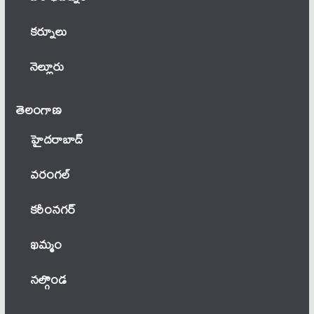
కర్నూలు
నెల్లూరు
తెలంగాణ‌
హైదరాబాద్
వ‌రంగ‌ల్
కరీంనగర్
ఖ‌మ్మం
నల్గొండ