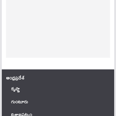
ఆంధ్ర‌ప్ర‌దేశ్
కృష్ణా
గుంటూరు
విశాఖపట్నం