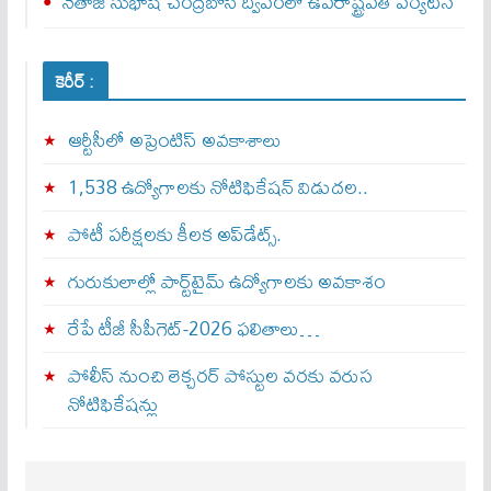
నేతాజీ సుభాష్ చంద్రబోస్ ద్వీపంలో ఉపరాష్ట్రపతి పర్యటన
కెరీర్ :
ఆర్టీసీలో అప్రెంటిస్‌ అవకాశాలు
1,538 ఉద్యోగాలకు నోటిఫికేషన్ విడుదల..
పోటీ పరీక్షలకు కీలక అప్‌డేట్స్.
గురుకులాల్లో పార్ట్‌టైమ్ ఉద్యోగాలకు అవకాశం
రేపే టీజీ సీపీగెట్‌-2026 ఫలితాలు…
పోలీస్ నుంచి లెక్చరర్ పోస్టుల వరకు వరుస
నోటిఫికేషన్లు