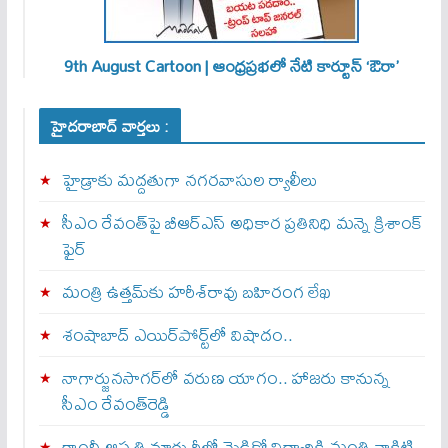
9th August Cartoon | ఆంధ్రప్రభలో నేటి కార్టూన్ ‘ఔరా’
హైదరాబాద్ వార్తలు :
హైడ్రాకు మద్దతుగా నగరవాసుల ర్యాలీలు
సీఎం రేవంత్‌పై బీఆర్‌ఎస్‌ అధికార ప్రతినిధి మన్నె క్రిశాంక్
ఫైర్‌
మంత్రి ఉత్తమ్‌కు హరీశ్‌రావు బహిరంగ లేఖ
శంషాబాద్‌ ఎయిర్‌పోర్ట్‌లో విషాదం..
నాగార్జునసాగర్‌లో వరుణ యాగం.. హాజరు కానున్న
సీఎం రేవంత్‌రెడ్డి
గాంధీ ఆస్పత్రి మార్చురీలో మెడికో విద్యార్థికి మంత్రి వాకిటి