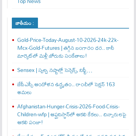
Top News
జాతీయం :
Gold-Price-Today-August-10-2026-24k-22k-
Mcx-Gold-Futures | తగ్గిన బంగారం ధర.. కానీ
మార్కెట్‌లో మళ్లీ జోరుకు సంకేతాలు!
Sensex | స్వల్ప నష్టాల్లో సెన్సెక్స్, నిఫ్టీ…
జేపీఎస్సీ ఆందోళన ఉద్ధృతం.. రాంచీలో సెక్షన్‌ 163
అమలు
Afghanistan-Hunger-Crisis-2026-Food-Crisis-
Children-wfp | ఆఫ్ఘనిస్థాన్‌లో ఆకలి కేకలు.. చిన్నారులపై
ఆకలి పంజా!