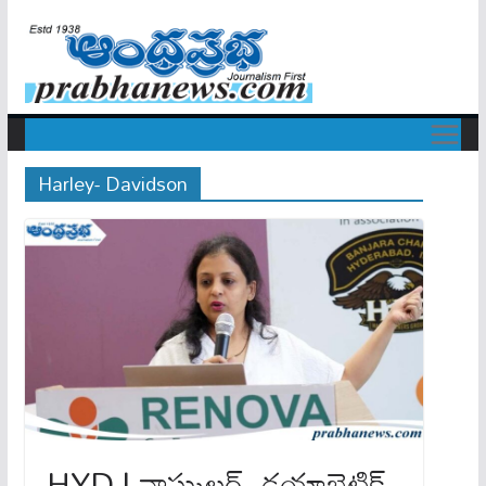
Harley- Davidson
HYD | వాస్కులర్, డయాబెటిక్