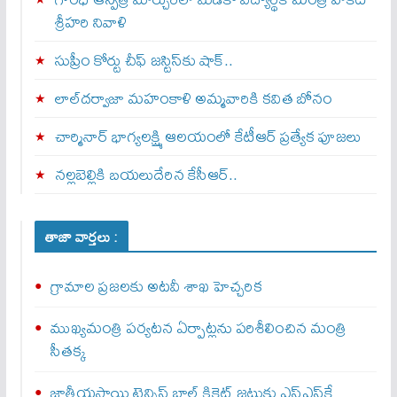
శ్రీహరి నివాళి
సుప్రీం కోర్టు చీఫ్ జస్టిస్⁭కు షాక్..
లాల్‌దర్వాజా మహంకాళి అమ్మవారికి కవిత బోనం
చార్మినార్‌ భాగ్యలక్ష్మి ఆలయంలో కేటీఆర్ ప్రత్యేక పూజలు
నల్లబెల్లికి బయలుదేరిన కేసీఆర్‌..
తాజా వార్తలు :
గ్రామాల ప్రజలకు అటవీ శాఖ హెచ్చరిక
ముఖ్యమంత్రి పర్యటన ఏర్పాట్లను పరిశీలించిన మంత్రి
సీతక్క
జాతీయస్థాయి టెన్నిస్ బాల్ క్రికెట్ జట్టుకు ఎస్‌ఎస్‌కే