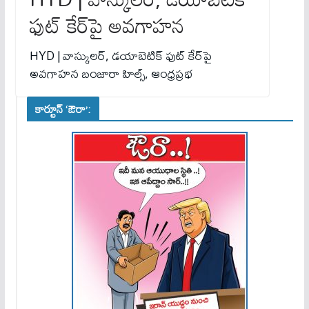
ఫుట్ కేర్‌పై అవగాహన
HYD | వాస్కులర్, డయాబెటిక్ ఫుట్ కేర్‌పై
అవగాహన బంజారా హిల్స్, ఆంధ్రప్రభ
కార్టూన్ ‘ఔరా’: