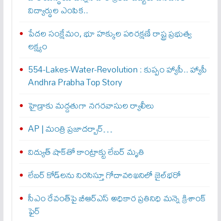
విద్యార్థుల ఎంపిక..
పేదల సంక్షేమం, భూ హక్కుల పరిరక్షణే రాష్ట్ర ప్రభుత్వ
లక్ష్యం
554-Lakes-Water-Revolution : కుప్పం హ్యాపీ.. హ్యాపీ
Andhra Prabha Top Story
హైడ్రాకు మద్దతుగా నగరవాసుల ర్యాలీలు
AP | మంత్రి ప్రజాదర్బార్…
విద్యుత్‌ షాక్‌తో కాంట్రాక్టు లేబర్‌ మృతి
లేబర్‌ కోడ్‌లను నిరసిస్తూ గోదావరిఖనిలో జైల్‌భరో
సీఎం రేవంత్‌పై బీఆర్‌ఎస్‌ అధికార ప్రతినిధి మన్నె క్రిశాంక్
ఫైర్‌