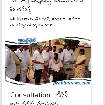
పరామర్శ
MLA | హనుమాన్ జంక్షన్, ఆంధ్రప్రభ : ఇటీవల
అనారోగ్యంతో మృతి చెందిన
Consultation | టీడీపీ
కార్య‌క‌ర్త‌కు పరామర్శ