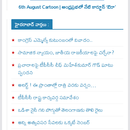
6th August Cartoon | ఆంధ్రప్రభలో నేటి కార్టూన్ ‘ఔరా’
హైదరాబాద్ వార్తలు :
కాంగ్రెస్ ఎమ్మెల్యే కుటుంబంలో వివాదం..
సామాజిక న్యాయం, జాతీయ రాజకీయాలపై చర్చేనా?
ప్రచారాలపై టీపీసీసీ చీఫ్ మహేశ్‌కుమార్ గౌడ్ ఘాటు
స్పందన
అల‌ర్ట్ ! ఈ ప్రాంతాల్లో రాత్రి వరకు వర్షం…
టీపీసీసీ రాష్ట్ర కార్యవర్గ సమావేశం
ఒడిశా నైనీ గని బొగ్గుతో తెలంగాణకు తొలి రైలు
అన్ని అత్యవసర సేవలకు ఒక్క‌టే నెంబ‌ర్‌