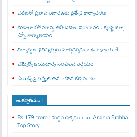
ఎల్‌నినో ప్రభావ నివారణకు ప్రత్యేక కార్యాచరణ
మహిళా హోంగార్డు ఆరోపణలు నిరాధారం.. కృష్ణా జిల్లా
ఎస్పీ కార్యాలయం
విద్యార్థుల భవిష్యత్తుకు మార్గదర్శకులు ఉపాధ్యాయులే
ఎమ్మెల్యే జయసూర్య సంచలన నిర్ణయం
ఎయిడ్స్‌పై విస్తృత అవగాహన కల్పించాలి
అంతర్జాతీయం :
Rs-179-crore : మ‌గ్గం ఇళ్ళ‌కు బాబు..Andhra Prabha
Top Story