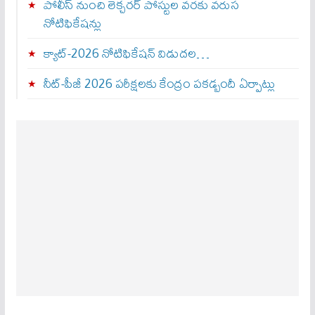
పోలీస్ నుంచి లెక్చరర్ పోస్టుల వరకు వరుస
నోటిఫికేషన్లు
క్యాట్-2026 నోటిఫికేషన్ విడుదల…
నీట్-పీజీ 2026 పరీక్షలకు కేంద్రం పకడ్బందీ ఏర్పాట్లు