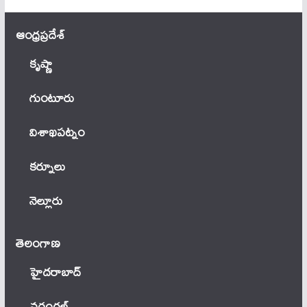
ఆంధ్ర‌ప్ర‌దేశ్
కృష్ణా
గుంటూరు
విశాఖపట్నం
కర్నూలు
నెల్లూరు
తెలంగాణ‌
హైదరాబాద్
వ‌రంగ‌ల్