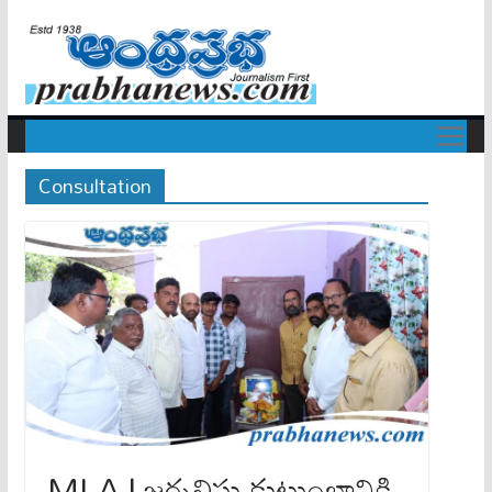
Consultation
MLA | జర్నలిస్టు కుటుంబానికి