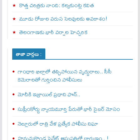
కొత్త చరిత్రకు నాంది: క‌ల్వ‌కుంట్ల కవిత
మూడు రోజుల వరుస సెలవులకు అవకాశం!
తెలంగాణకు భారీ వర్షాల హెచ్చరిక
తాజా వార్తలు :
గాంధారి ఖిల్లాలో తప్పిపోయిన వృద్ధురాలు.. సీసీ
కెమెరాలతో గుర్తించిన పోలీసులు
మోదీకి ఇజ్రాయిల్ ప్ర‌ధాని ఫొన్..
సుప్రీంకోర్టు న్యాయమూర్తి పేరుతో భారీ సైబర్ మోసం
నెల్లూరులో రాత్రి వేళ ప్రత్యేక పోలీసు నిఘా
హనుమకొండ ప్రైవేట్ ఆసుపత్రిలో దారుణం.. !