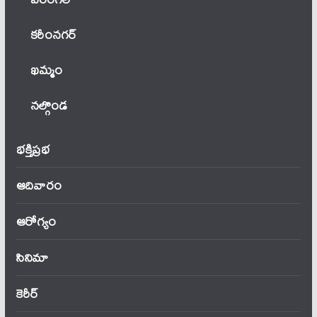
కరీంనగర్
ఖ‌మ్మం
నల్గొండ
భక్తిప్రభ
ఆదివారం
ఆరోగ్యం
సినిమా
కెరీర్