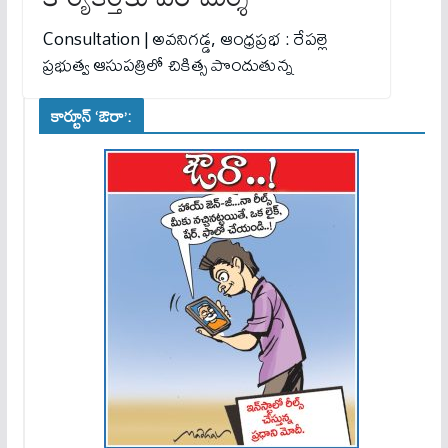
Consultation | అవనిగడ్డ, ఆంధ్రప్రభ : రేపల్లె
ప్రభుత్వ ఆసుపత్రిలో చికిత్స పొందుతున్న
కార్టూన్ ‘ఔరా’: