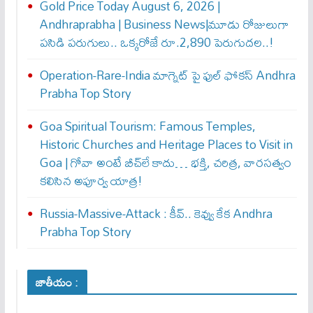
Gold Price Today August 6, 2026 |
Andhraprabha | Business News|మూడు రోజులుగా
పసిడి పరుగులు.. ఒక్కరోజే రూ.2,890 పెరుగుద‌ల‌..!
Operation-Rare-India మాగ్నెట్ పై ఫుల్ ఫోక‌స్ Andhra
Prabha Top Story
Goa Spiritual Tourism: Famous Temples,
Historic Churches and Heritage Places to Visit in
Goa | గోవా అంటే బీచ్‌లే కాదు… భక్తి, చరిత్ర, వారసత్వం
కలిసిన అపూర్వ యాత్ర!
Russia-Massive-Attack : కీవ్‌.. కెవ్వు కేక‌ Andhra
Prabha Top Story
జాతీయం :