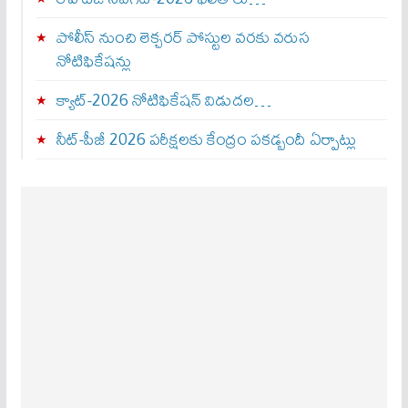
పోలీస్ నుంచి లెక్చరర్ పోస్టుల వరకు వరుస
నోటిఫికేషన్లు
క్యాట్-2026 నోటిఫికేషన్ విడుదల…
నీట్-పీజీ 2026 పరీక్షలకు కేంద్రం పకడ్బందీ ఏర్పాట్లు