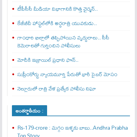
టీపీసీసీ మీడియా విభాగానికి కొత్త చైర్మన్..
కేజీబీవీ హాస్టల్‌లోకి అర్ధరాత్రి యువకుడు..
గాంధారి ఖిల్లాలో తప్పిపోయిన వృద్ధురాలు.. సీసీ
కెమెరాలతో గుర్తించిన పోలీసులు
మోదీకి ఇజ్రాయిల్ ప్ర‌ధాని ఫొన్..
సుప్రీంకోర్టు న్యాయమూర్తి పేరుతో భారీ సైబర్ మోసం
నెల్లూరులో రాత్రి వేళ ప్రత్యేక పోలీసు నిఘా
అంతర్జాతీయం :
Rs-179-crore : మ‌గ్గం ఇళ్ళ‌కు బాబు..Andhra Prabha
Top Story