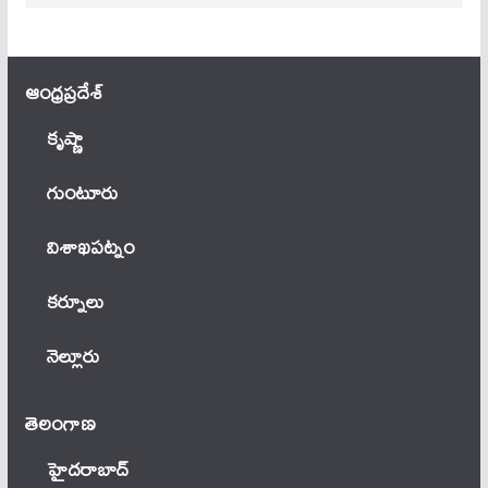
ఆంధ్ర‌ప్ర‌దేశ్
కృష్ణా
గుంటూరు
విశాఖపట్నం
కర్నూలు
నెల్లూరు
తెలంగాణ‌
హైదరాబాద్