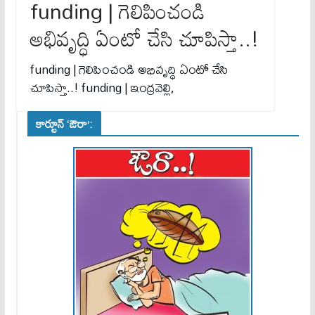
funding | గెలిపించండి
అభివృద్ధి ఏంటో చేసి చూపిస్తా..!
funding | గెలిపించండి అభివృద్ధి ఏంటో చేసి
చూపిస్తా..! funding | ఇంద్రవెల్లి,
కార్టూన్ ‘ఔరా’: