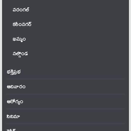
వ‌రంగ‌ల్
కరీంనగర్
ఖ‌మ్మం
నల్గొండ
భక్తిప్రభ
ఆదివారం
ఆరోగ్యం
సినిమా