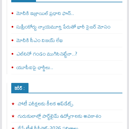
మోదీకి ఇజ్రాయిల్ ప్ర‌ధాని ఫొన్..
సుప్రీంకోర్టు న్యాయమూర్తి పేరుతో భారీ సైబర్ మోసం
మోదీకి సీఎం విజయ్ లేఖ
ఎల్‌నినో గండం ముగిసినట్టేనా..?
యూపీఐపై ఛార్జీలు..
కెరీర్ :
పోటీ పరీక్షలకు కీలక అప్‌డేట్స్.
గురుకులాల్లో పార్ట్‌టైమ్ ఉద్యోగాలకు అవకాశం
రేపే టీజీ సీపీగెట్‌-2026 ఫలితాలు…