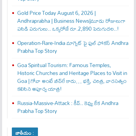
Gold Price Today August 6, 2026 |
Andhraprabha | Business News|మూడు రోజులుగా
పసిడి పరుగులు.. ఒక్కరోజే రూ.2,890 పెరుగుద‌ల‌..!
Operation-Rare-India మాగ్నెట్ పై ఫుల్ ఫోక‌స్ Andhra
Prabha Top Story
Goa Spiritual Tourism: Famous Temples,
Historic Churches and Heritage Places to Visit in
Goa | గోవా అంటే బీచ్‌లే కాదు… భక్తి, చరిత్ర, వారసత్వం
కలిసిన అపూర్వ యాత్ర!
Russia-Massive-Attack : కీవ్‌.. కెవ్వు కేక‌ Andhra
Prabha Top Story
జాతీయం :