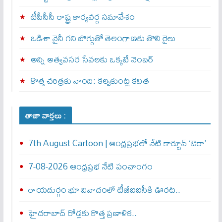
టీపీసీసీ రాష్ట్ర కార్యవర్గ సమావేశం
ఒడిశా నైనీ గని బొగ్గుతో తెలంగాణకు తొలి రైలు
అన్ని అత్యవసర సేవలకు ఒక్క‌టే నెంబ‌ర్‌
కొత్త చరిత్రకు నాంది: క‌ల్వ‌కుంట్ల కవిత
తాజా వార్తలు :
7th August Cartoon | ఆంధ్రప్రభలో నేటి కార్టూన్ ‘ఔరా’
7-08-2026 ఆంధ్రప్రభ నేటి పంచాంగం
రాయదుర్గం భూ వివాదంలో టీజీఐఐసీకి ఊరట..
హైదరాబాద్ రోడ్లకు కొత్త ప్రణాళిక..