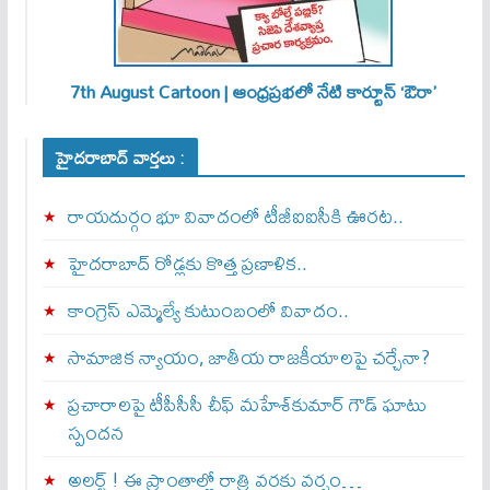
7th August Cartoon | ఆంధ్రప్రభలో నేటి కార్టూన్ ‘ఔరా’
హైదరాబాద్ వార్తలు :
రాయదుర్గం భూ వివాదంలో టీజీఐఐసీకి ఊరట..
హైదరాబాద్ రోడ్లకు కొత్త ప్రణాళిక..
కాంగ్రెస్ ఎమ్మెల్యే కుటుంబంలో వివాదం..
సామాజిక న్యాయం, జాతీయ రాజకీయాలపై చర్చేనా?
ప్రచారాలపై టీపీసీసీ చీఫ్ మహేశ్‌కుమార్ గౌడ్ ఘాటు
స్పందన
అల‌ర్ట్ ! ఈ ప్రాంతాల్లో రాత్రి వరకు వర్షం…