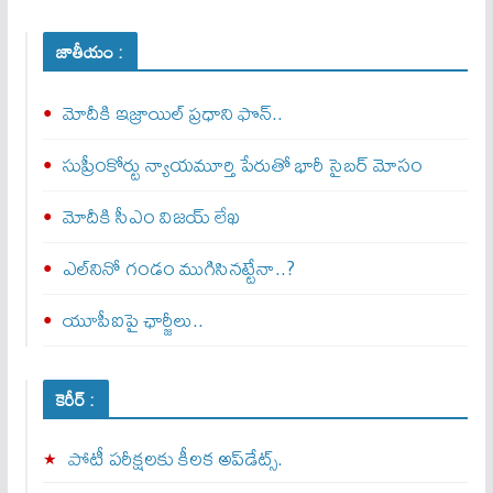
జాతీయం :
మోదీకి ఇజ్రాయిల్ ప్ర‌ధాని ఫొన్..
సుప్రీంకోర్టు న్యాయమూర్తి పేరుతో భారీ సైబర్ మోసం
మోదీకి సీఎం విజయ్ లేఖ
ఎల్‌నినో గండం ముగిసినట్టేనా..?
యూపీఐపై ఛార్జీలు..
కెరీర్ :
పోటీ పరీక్షలకు కీలక అప్‌డేట్స్.