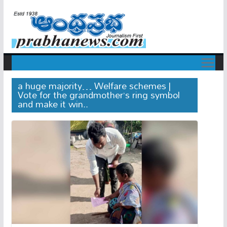
a huge majority… Welfare schemes |
Vote for the grandmother’s ring symbol
and make it win..