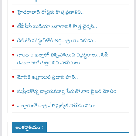
హైదరాబాద్ రోడ్లకు కొత్త ప్రణాళిక..
టీపీసీసీ మీడియా విభాగానికి కొత్త చైర్మన్..
కేజీబీవీ హాస్టల్‌లోకి అర్ధరాత్రి యువకుడు..
గాంధారి ఖిల్లాలో తప్పిపోయిన వృద్ధురాలు.. సీసీ
కెమెరాలతో గుర్తించిన పోలీసులు
మోదీకి ఇజ్రాయిల్ ప్ర‌ధాని ఫొన్..
సుప్రీంకోర్టు న్యాయమూర్తి పేరుతో భారీ సైబర్ మోసం
నెల్లూరులో రాత్రి వేళ ప్రత్యేక పోలీసు నిఘా
అంతర్జాతీయం :