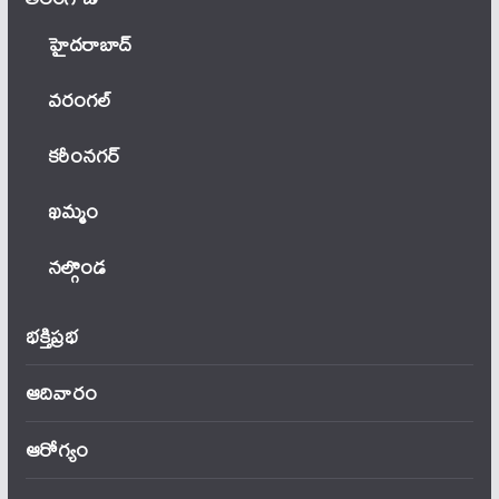
హైదరాబాద్
వ‌రంగ‌ల్
కరీంనగర్
ఖ‌మ్మం
నల్గొండ
భక్తిప్రభ
ఆదివారం
ఆరోగ్యం