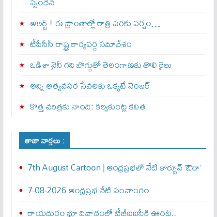
స్పందన
అల‌ర్ట్ ! ఈ ప్రాంతాల్లో రాత్రి వరకు వర్షం…
టీపీసీసీ రాష్ట్ర కార్యవర్గ సమావేశం
ఒడిశా నైనీ గని బొగ్గుతో తెలంగాణకు తొలి రైలు
అన్ని అత్యవసర సేవలకు ఒక్క‌టే నెంబ‌ర్‌
కొత్త చరిత్రకు నాంది: క‌ల్వ‌కుంట్ల కవిత
తాజా వార్తలు :
7th August Cartoon | ఆంధ్రప్రభలో నేటి కార్టూన్ ‘ఔరా’
7-08-2026 ఆంధ్రప్రభ నేటి పంచాంగం
రాయదుర్గం భూ వివాదంలో టీజీఐఐసీకి ఊరట..