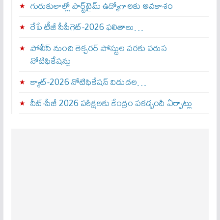
గురుకులాల్లో పార్ట్‌టైమ్ ఉద్యోగాలకు అవకాశం
రేపే టీజీ సీపీగెట్‌-2026 ఫలితాలు…
పోలీస్ నుంచి లెక్చరర్ పోస్టుల వరకు వరుస
నోటిఫికేషన్లు
క్యాట్-2026 నోటిఫికేషన్ విడుదల…
నీట్-పీజీ 2026 పరీక్షలకు కేంద్రం పకడ్బందీ ఏర్పాట్లు