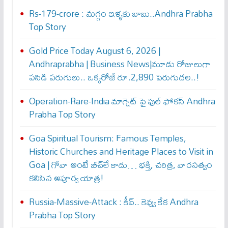
Rs-179-crore : మ‌గ్గం ఇళ్ళ‌కు బాబు..Andhra Prabha
Top Story
Gold Price Today August 6, 2026 |
Andhraprabha | Business News|మూడు రోజులుగా
పసిడి పరుగులు.. ఒక్కరోజే రూ.2,890 పెరుగుద‌ల‌..!
Operation-Rare-India మాగ్నెట్ పై ఫుల్ ఫోక‌స్ Andhra
Prabha Top Story
Goa Spiritual Tourism: Famous Temples,
Historic Churches and Heritage Places to Visit in
Goa | గోవా అంటే బీచ్‌లే కాదు… భక్తి, చరిత్ర, వారసత్వం
కలిసిన అపూర్వ యాత్ర!
Russia-Massive-Attack : కీవ్‌.. కెవ్వు కేక‌ Andhra
Prabha Top Story