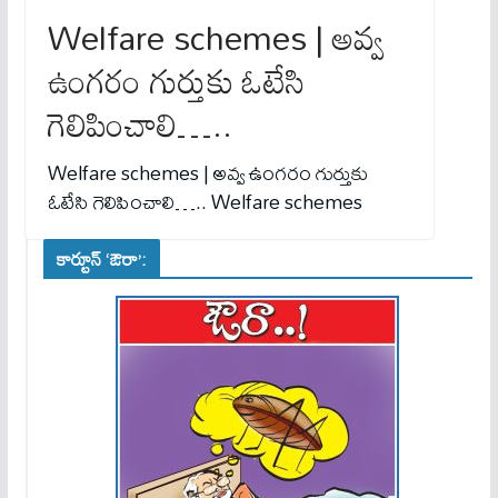
Welfare schemes | అవ్వ
ఉంగరం గుర్తుకు ఓటేసి
గెలిపించాలి…..
Welfare schemes | అవ్వ ఉంగరం గుర్తుకు
ఓటేసి గెలిపించాలి….. Welfare schemes
కార్టూన్ ‘ఔరా’: