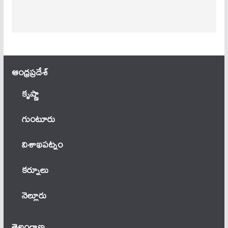
ఆంధ్ర‌ప్ర‌దేశ్
కృష్ణా
గుంటూరు
విశాఖపట్నం
కర్నూలు
నెల్లూరు
తెలంగాణ‌