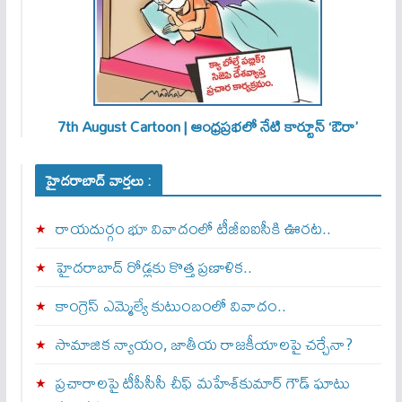
7th August Cartoon | ఆంధ్రప్రభలో నేటి కార్టూన్ ‘ఔరా’
హైదరాబాద్ వార్తలు :
రాయదుర్గం భూ వివాదంలో టీజీఐఐసీకి ఊరట..
హైదరాబాద్ రోడ్లకు కొత్త ప్రణాళిక..
కాంగ్రెస్ ఎమ్మెల్యే కుటుంబంలో వివాదం..
సామాజిక న్యాయం, జాతీయ రాజకీయాలపై చర్చేనా?
ప్రచారాలపై టీపీసీసీ చీఫ్ మహేశ్‌కుమార్ గౌడ్ ఘాటు