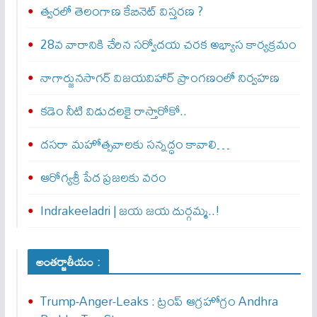
త్వ‌ర‌లో తెలంగాణ కేబినెట్ విస్తరణ ?
28వ వారానికి చేరిన సర్వోదయ చరక అభ్యాస కార్యక్రమం
నాగార్జునసాగర్ విజయవిహార్ ప్రాంగణంలో నిర్వహణ
కడెం నీటి విడుదలకై రాస్తారోకో..
దసరా మహోత్సవాలకు సన్నద్ధం కావాలి…
ఆరోగ్యశ్రీ పేద ప్రజలకు వరం
Indrakeeladri | జయ జయ దుర్గమ్మ..!
అంతర్జాతీయం :
Trump-Anger-Leaks : ట్రంప్ ఆగ్ర‌హోగ్రం Andhra