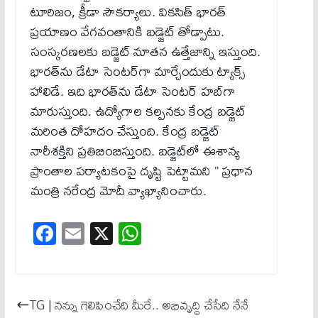
టూరిజం, క్రీడా సౌకర్యాలు. వికసిత్‌ భారత్‌
ప్రయాణం వేగవంతానికి బడ్జెట్‌ తోడ్పాటు.
సంస్కరణలకు బడ్జెట్‌ నూతన ఉత్తేజాన్ని ఇస్తుంది.
భారత్‌ను డేటా సెంటర్‌గా మార్చేందుకు ట్యాక్స్‌
హాలిడే. ఇది భారత్‌ను డేటా సెంటర్‌ హబ్‌గా
మారుస్తుంది. ఉద్యోగాల కల్పనకు కేంద్ర బడ్జెట్‌
మరింత దోహదం చేస్తుంది. కేంద్ర బడ్జెట్‌
నారీశక్తిని ప్రతిబింబిస్తుంది. బడ్జెట్‌లో ఈశాన్య
ప్రాంతాల పర్యాటకంపై దృష్టి పెట్టామ‌ని ” ప్ర‌ధాన
మంత్రి నరేంద్ర మోదీ వ్యాఖ్యానించారు.
Fa
E
X
W
ce
m
ha
bo
ail
ts
ok
A
TG | నన్ను గెలిపించేది మీరే.. అభివృద్ధి చేసేది నేనే