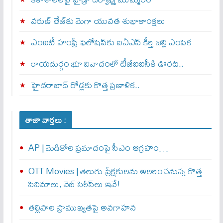
వరుణ్ తేజ్‌కు మెగా యువత శుభాకాంక్షలు
ఎంఐటీ హంఫ్రీ ఫెలోషిప్‌కు ఐఏఎస్ కీర్తి జల్లి ఎంపిక
రాయదుర్గం భూ వివాదంలో టీజీఐఐసీకి ఊరట..
హైదరాబాద్ రోడ్లకు కొత్త ప్రణాళిక..
తాజా వార్తలు :
AP | మెడికోల ప్రమాదంపై సీఎం ఆగ్రహం…
OTT Movies | తెలుగు ప్రేక్షకులను అలరించనున్న కొత్త
సినిమాలు, వెబ్ సిరీస్‌లు ఇవే!
తల్లిపాల ప్రాముఖ్యతపై అవగాహన