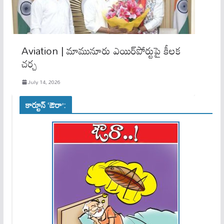
Aviation | మామునూరు ఎయిర్‌పోర్టుపై కీలక
చర్చ
July 14, 2026
కార్టూన్ ‘ఔరా’: