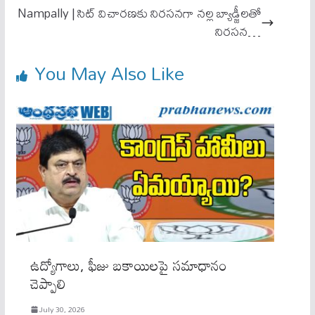
pp
Nampally | సిట్ విచారణకు నిరసనగా నల్ల బ్యాడ్జీలతో
నిరసన…
You May Also Like
ఉద్యోగాలు, ఫీజు బకాయిలపై సమాధానం
చెప్పాలి
July 30, 2026