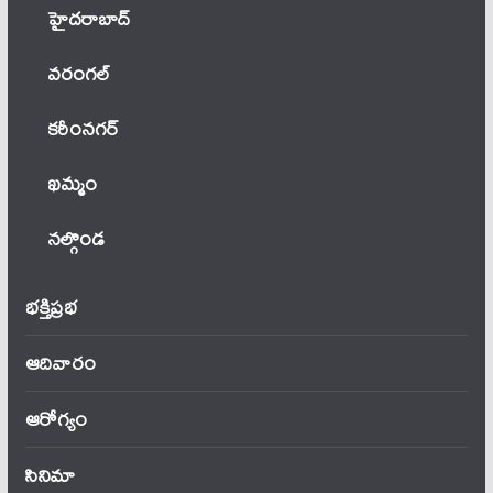
హైదరాబాద్
వ‌రంగ‌ల్
కరీంనగర్
ఖ‌మ్మం
నల్గొండ
భక్తిప్రభ
ఆదివారం
ఆరోగ్యం
సినిమా