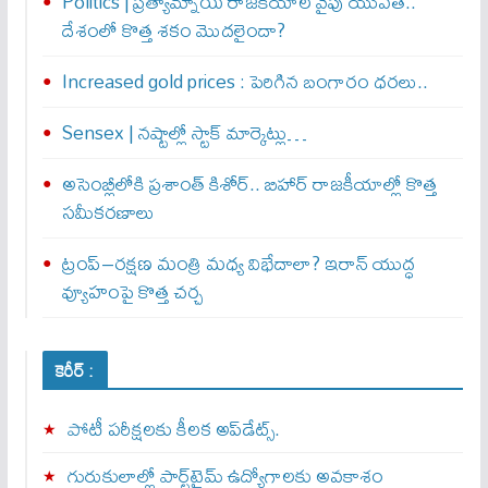
Politics | ప్రత్యామ్నాయ రాజకీయాల వైపు యువత..
దేశంలో కొత్త శకం మొదలైందా?
Increased gold prices : పెరిగిన బంగారం ధరలు..
Sensex | నష్టాల్లో స్టాక్ మార్కెట్లు…
అసెంబ్లీలోకి ప్రశాంత్ కిశోర్.. బిహార్ రాజకీయాల్లో కొత్త
సమీకరణాలు
ట్రంప్–రక్షణ మంత్రి మధ్య విభేదాలా? ఇరాన్ యుద్ధ
వ్యూహంపై కొత్త చర్చ
కెరీర్ :
పోటీ పరీక్షలకు కీలక అప్‌డేట్స్.
గురుకులాల్లో పార్ట్‌టైమ్ ఉద్యోగాలకు అవకాశం