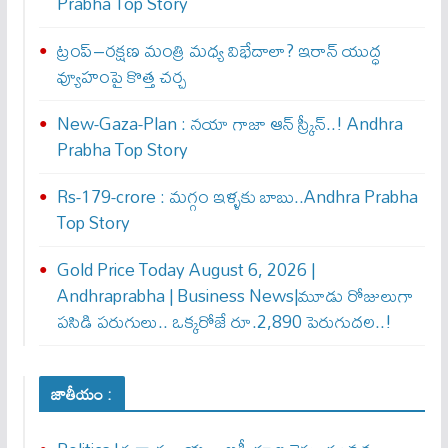
Prabha Top Story
ట్రంప్–రక్షణ మంత్రి మధ్య విభేదాలా? ఇరాన్ యుద్ధ
వ్యూహంపై కొత్త చర్చ
New-Gaza-Plan : న‌యా గాజా ఆన్ స్క్రీన్‌..! Andhra
Prabha Top Story
Rs-179-crore : మ‌గ్గం ఇళ్ళ‌కు బాబు..Andhra Prabha
Top Story
Gold Price Today August 6, 2026 |
Andhraprabha | Business News|మూడు రోజులుగా
పసిడి పరుగులు.. ఒక్కరోజే రూ.2,890 పెరుగుద‌ల‌..!
జాతీయం :