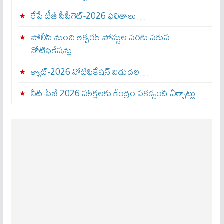
రేపే టీజీ సీపీగెట్‌-2026 ఫలితాలు…
పోలీస్ నుంచి లెక్చరర్ పోస్టుల వరకు వరుస
నోటిఫికేషన్లు
క్యాట్-2026 నోటిఫికేషన్ విడుదల…
నీట్-పీజీ 2026 పరీక్షలకు కేంద్రం పకడ్బందీ ఏర్పాట్లు