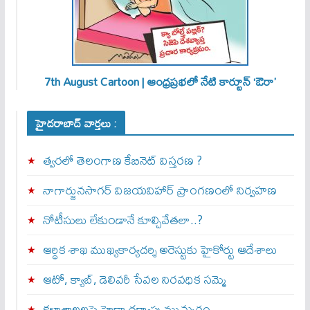
7th August Cartoon | ఆంధ్రప్రభలో నేటి కార్టూన్ ‘ఔరా’
హైదరాబాద్ వార్తలు :
త్వ‌ర‌లో తెలంగాణ కేబినెట్ విస్తరణ ?
నాగార్జునసాగర్ విజయవిహార్ ప్రాంగణంలో నిర్వహణ
నోటీసులు లేకుండానే కూల్చివేతలా..?
ఆర్థిక శాఖ ముఖ్యకార్యదర్శి అరెస్టుకు హైకోర్టు ఆదేశాలు
ఆటో, క్యాబ్, డెలివరీ సేవల నిరవధిక సమ్మె
కళాశాలలపై హైడ్రా దర్యాప్తు ముమ్మరం