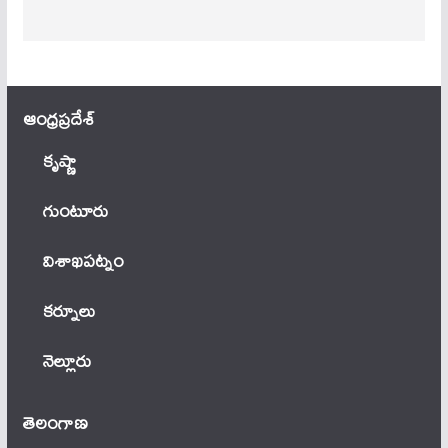
ఆంధ్ర‌ప్ర‌దేశ్
కృష్ణా
గుంటూరు
విశాఖపట్నం
కర్నూలు
నెల్లూరు
తెలంగాణ‌