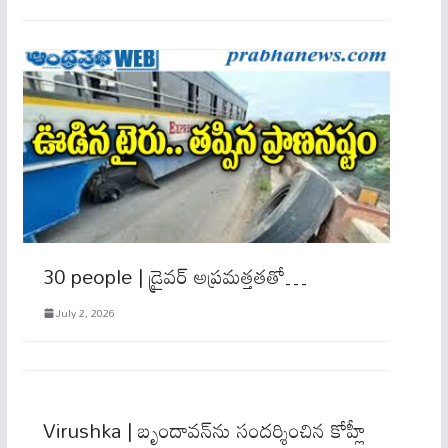
30 people | డ్రైవర్ అప్రమత్తతతో…
July 2, 2026
Virushka | బృందావన్‌ను సందర్శించిన కోహ్లీ