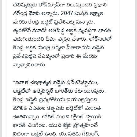
భవిష్యత్తుకు రోడ్‌మ్యాప్‌గా నిలుస్తుందని ప్రధాని
నరేంద్ర మోదీ అన్నారు. 2047 మిషన్‌ లక్ష్యాల
మేరకు కేంద్ర బడ్జెట్‌ ప్రవేశపెట్టామన్నారు.
త్వరలోనే మూడో అతిపెద్ద ఆర్థిక వ్యవస్థగా భారత్‌
ఎదుగుతుందని ధీమా వ్యక్తం చేశారు. లోక్​సభలో
కేంద్ర ఆర్థిక మంత్రి నిర్మలా సీతారామన్​ బడ్జెట్​
ప్రవేశపెట్టిన నేపథ్యంలో ప్రధాని ఈ మేరకు
వ్యాఖ్యానించారు.
“ఇవాళ చరిత్రాత్మక బడ్జెట్‌ ప్రవేశపెట్టామ‌ని,
బడ్జెట్‌లో ఆత్మనిర్భర్‌ భారత్‌కు కేటాయింపులు.
కేంద్ర బడ్జెట్‌ ద్రవ్యలోటును నియంత్రిస్తుంది.
మౌలిక వసతుల కల్పనకు బడ్జెట్‌లో మరింత
ఊతమిచ్చాం. లోకల్‌ నుంచి గ్లోబల్‌ స్థాయికి
భారత్‌ ఎదిగింది. యువశక్తిని ప్రోత్సహించే
విధంగా బడ్జెట్‌ ఉంది. యువతకు గేమింగ్‌,