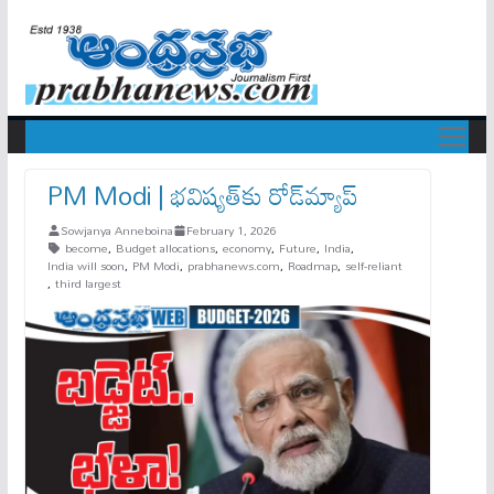
PM Modi | భవిష్యత్‌కు రోడ్‌మ్యాప్‌
Sowjanya Anneboina
February 1, 2026
become
,
Budget allocations
,
economy
,
Future
,
India
,
India will soon
,
PM Modi
,
prabhanews.com
,
Roadmap
,
self-reliant
,
third largest