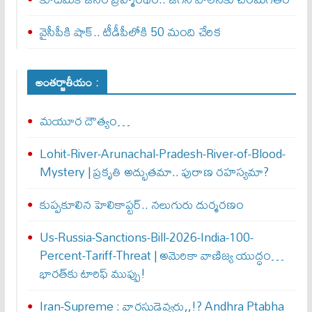
వైసీపీకి షాక్‌.. టీడీపీలోకి 50 మంది చేరిక
అంతర్జాతీయం :
మయూర దౌత్యం…
Lohit-River-Arunachal-Pradesh-River-of-Blood-
Mystery | ప్రకృతి అద్భుతమా.. పురాణ రహస్యమా?
కుప్పకూలిన హెలికాప్టర్‌.. నలుగురు దుర్మరణం
Us-Russia-Sanctions-Bill-2026-India-100-
Percent-Tariff-Threat | అమెరికా వాణిజ్య యుద్ధం…
భారత్‌కు టారిఫ్ ముప్పు!
Iran-Supreme : వార‌సుడెవ్వ‌రు,,!? Andhra Ptabha