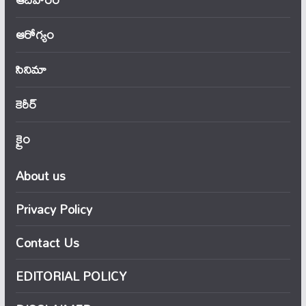
ఆరోగ్యం
సినిమా
కెరీర్
క్రైం
About us
Privacy Policy
Contact Us
EDITORIAL POLICY