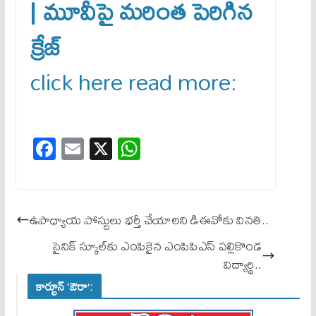
| మూవీపై మరింత పెరిగిన
క్రేజ్
click here read more:
Fa
E
X
W
ce
m
ha
bo
ail
ts
ok
A
ఉపాధ్యాయ పోస్టులు భర్తీ చేయాలని డిఈవోకు వినతి..
pp
సైనిక్ స్కూల్‌కు ఎంపికైన ఎంపిపిఎస్ పల్లికొండ
విద్యార్థి..
కార్టూన్ ‘ఔరా’: