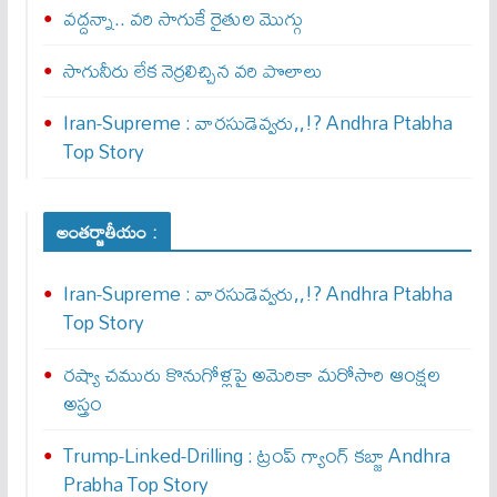
వద్దన్నా.. వరి సాగుకే రైతుల మొగ్గు
సాగునీరు లేక నెర్రలిచ్చిన వరి పొలాలు
Iran-Supreme : వార‌సుడెవ్వ‌రు,,!? Andhra Ptabha
Top Story
అంతర్జాతీయం :
Iran-Supreme : వార‌సుడెవ్వ‌రు,,!? Andhra Ptabha
Top Story
రష్యా చమురు కొనుగోళ్లపై అమెరికా మరోసారి ఆంక్షల
అస్త్రం
Trump-Linked-Drilling : ట్రంప్ గ్యాంగ్ క‌బ్జా Andhra
Prabha Top Story