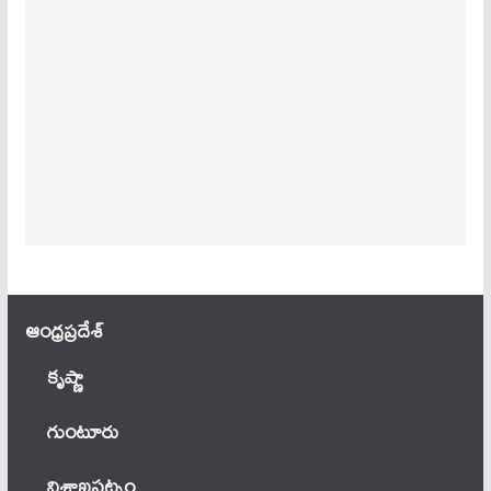
ఆంధ్ర‌ప్ర‌దేశ్
కృష్ణా
గుంటూరు
విశాఖపట్నం