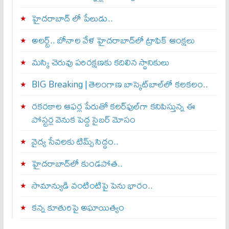
హైదరాబాద్ లో పేలుడు..
అలర్ట్‌.. బోనాల వేళ హైదరాబాద్‌లో ట్రాఫిక్‌ ఆంక్షలు
మస్కి చెరువు పరిరక్షణకు కదిలిన స్థానికులు
BIG Breaking | తెలంగాణ బాస్కెట్‌బాల్‌లో కలకలం..
రకరకాల ఆఫర్ల పేరుతో కలర్‌ఫుల్‌గా కనిపిస్తున్న ఈ
పోస్టర్ల వెనుక పెద్ద సైబర్ మోసం
వైద్య సేవలకు టిమ్స్‌ సిద్ధం..
హైదరాబాద్‌లో కుండపోత..
సామాన్యుడి వంటింటిపై పెను భారం..
కన్న కూతురిపై అఘాయిత్యం