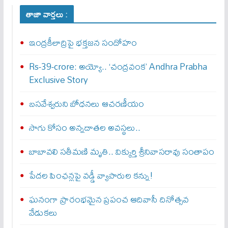
తాజా వార్తలు :
ఇంద్రకీలాద్రిపై భక్తజన సందోహం
Rs-39-crore: అయ్యో.. ‘చంద్రవంక’ Andhra Prabha
Exclusive Story
బసవేశ్వరుని బోధనలు ఆచరణీయం
సాగు కోసం అన్నదాతల అవస్థలు..
బాబావలి సతీమణి మృతి.. విక్కుర్తి శ్రీనివాసరావు సంతాపం
పేదల పింఛన్లపై వడ్డీ వ్యాపారుల కన్ను!
ఘనంగా ప్రారంభమైన ప్రపంచ ఆదివాసీ దినోత్సవ
వేడుకలు