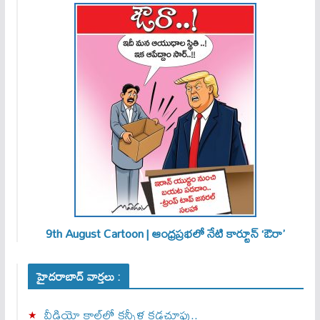
9th August Cartoon | ఆంధ్రప్రభలో నేటి కార్టూన్ ‘ఔరా’
హైదరాబాద్ వార్తలు :
వీడియో కాల్‌లో కన్నీళ్ల కడచూపు..