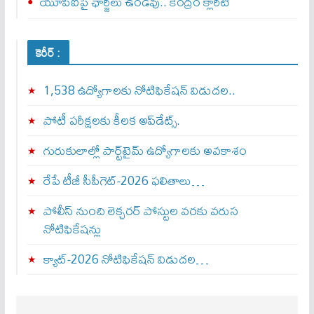
యూపీఐపై ఛార్జీలు ఉండవు.. కేంద్రం క్లారిటీ
కెరీర్ :
1,538 ఉద్యోగాలకు నోటిఫికేషన్ విడుదల..
పోటీ పరీక్షలకు కీలక అప్‌డేట్స్.
గురుకులాల్లో పార్ట్‌టైమ్ ఉద్యోగాలకు అవకాశం
రేపే టీజీ సీపీగెట్‌-2026 ఫలితాలు…
పోలీస్ నుంచి లెక్చరర్ పోస్టుల వరకు వరుస
నోటిఫికేషన్లు
క్యాట్-2026 నోటిఫికేషన్ విడుదల…