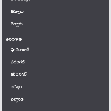
కర్నూలు
నెల్లూరు
తెలంగాణ‌
హైదరాబాద్
వ‌రంగ‌ల్
కరీంనగర్
ఖ‌మ్మం
నల్గొండ