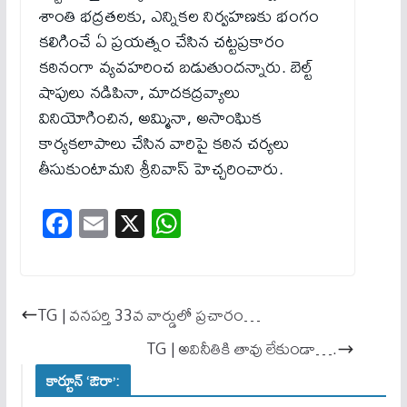
శాంతి భద్రతలకు, ఎన్నికల నిర్వహణకు భంగం
కలిగించే ఏ ప్రయత్నం చేసిన చట్టప్రకారం
కఠినంగా వ్యవహరించ బడుతుందన్నారు. బెల్ట్
షాపులు నడిపినా, మాదకద్రవ్యాలు
వినియోగించిన, అమ్మినా, అసాంఘిక
కార్యకలాపాలు చేసిన వారిపై కఠిన చర్యలు
తీసుకుంటామని శ్రీనివాస్ హెచ్చరించారు.
Fa
E
X
W
ce
m
ha
bo
ail
ts
ok
A
TG | వనపర్తి 33వ వార్డులో ప్రచారం…
pp
TG | అవినీతికి తావు లేకుండా….
కార్టూన్ ‘ఔరా’: