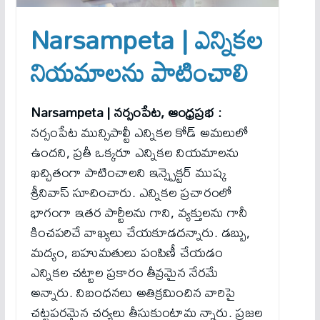
Narsampeta | ఎన్నికల
నియమాలను పాటించాలి
Narsampeta | నర్సంపేట, ఆంధ్రప్రభ :
నర్సంపేట మున్సిపాల్టీ ఎన్నికల కోడ్ అమలులో
ఉందని, ప్రతీ ఒక్కరూ ఎన్నికల నియమాలను
ఖచ్చితంగా పాటించాలని ఇన్స్పెక్టర్ ముష్క
శ్రీనివాస్ సూచించారు. ఎన్నికల ప్రచారంలో
భాగంగా ఇతర పార్టీలను గాని, వ్యక్తులను గానీ
కించపరిచే వాఖ్యలు చేయకూడదన్నారు. డబ్బు,
మద్యం, బహుమతులు పంపిణీ చేయడం
ఎన్నికల చట్టాల ప్రకారం తీవ్రమైన నేరమే
అన్నారు. నిబంధనలు అతిక్రమించిన వారిపై
చట్టపరమైన చర్యలు తీసుకుంటామ న్నారు. ప్రజల