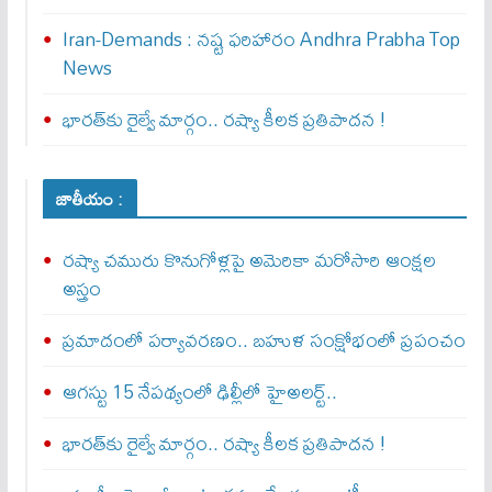
Iran-Demands : న‌ష్ట ఫ‌రిహారం Andhra Prabha Top
News
భారత్‌కు రైల్వే మార్గం.. రష్యా కీలక ప్రతిపాదన !
జాతీయం :
రష్యా చమురు కొనుగోళ్లపై అమెరికా మరోసారి ఆంక్షల
అస్త్రం
ప్రమాదంలో పర్యావరణం.. బహుళ సంక్షోభంలో ప్రపంచం
ఆగస్టు 15 నేపథ్యంలో ఢిల్లీలో హైఅలర్ట్..
భారత్‌కు రైల్వే మార్గం.. రష్యా కీలక ప్రతిపాదన !