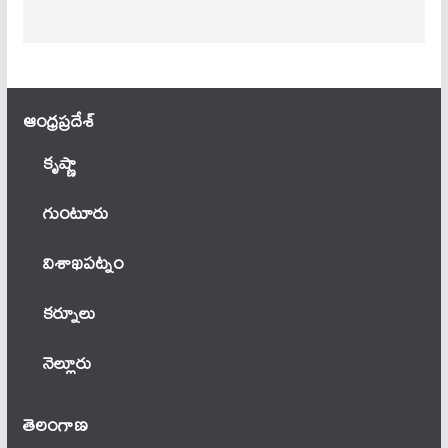
ఆంధ్ర‌ప్ర‌దేశ్
కృష్ణా
గుంటూరు
విశాఖపట్నం
కర్నూలు
నెల్లూరు
తెలంగాణ‌