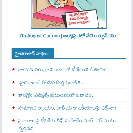
7th August Cartoon | ఆంధ్రప్రభలో నేటి కార్టూన్ ‘ఔరా’
హైదరాబాద్ వార్తలు :
రాయదుర్గం భూ వివాదంలో టీజీఐఐసీకి ఊరట..
హైదరాబాద్ రోడ్లకు కొత్త ప్రణాళిక..
కాంగ్రెస్ ఎమ్మెల్యే కుటుంబంలో వివాదం..
సామాజిక న్యాయం, జాతీయ రాజకీయాలపై చర్చేనా?
ప్రచారాలపై టీపీసీసీ చీఫ్ మహేశ్‌కుమార్ గౌడ్ ఘాటు
స్పందన