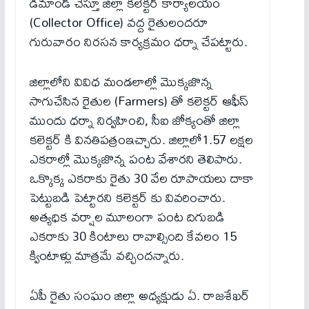
డిమాండ్ చేస్తూ జిల్లా కలెక్టర్ కార్యాలయం
(Collector Office) వద్ద రైతులందరూ
గురువారం నిరసన కార్యక్రమం ధర్నా చేపట్టారు.
జిల్లాలోని వివిధ మండలాల్లో మొక్కజొన్న
సాగుచేసిన రైతుల (Farmers) తో కలెక్టర్ ఆఫీస్
ముందు ధర్నా నిర్వహించి, సీఐ జోక్యంతో జిల్లా
కలెక్టర్ కి వినతిపత్రంఇచ్చారు. జిల్లాలో1.57 లక్షల
ఎకరాల్లో మొక్కజొన్న పంట వేశారని తెలిపారు.
ఒక్కొక్క ఎకరాకు రైతు 30 వేల రూపాయలు దాకా
పెట్టుబడి పెట్టారని కలెక్టర్ కు వివరించారు.
అత్యధిక వర్షాల మూలంగా పంట దిగుబడి
ఎకరాకు 30 కింటాలు రావాల్సింది కేవలం 15
క్వింటాళ్లు మాత్రమే వచ్చిందన్నారు.
ఏపీ రైతు సంఘం జిల్లా అధ్యక్షుడు ఏ. రాజశేఖర్