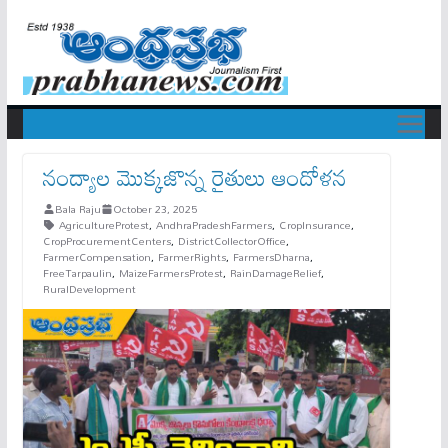
నంద్యాల మొక్కజొన్న రైతులు ఆందోళన
Bala Raju
October 23, 2025
AgricultureProtest
,
AndhraPradeshFarmers
,
CropInsurance
,
CropProcurementCenters
,
DistrictCollectorOffice
,
FarmerCompensation
,
FarmerRights
,
FarmersDharna
,
FreeTarpaulin
,
MaizeFarmersProtest
,
RainDamageRelief
,
RuralDevelopment