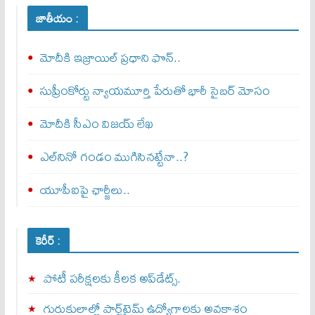
జాతీయం :
మోదీకి ఇజ్రాయిల్ ప్ర‌ధాని ఫొన్..
సుప్రీంకోర్టు న్యాయమూర్తి పేరుతో భారీ సైబర్ మోసం
మోదీకి సీఎం విజయ్ లేఖ
ఎల్‌నినో గండం ముగిసినట్టేనా..?
యూపీఐపై ఛార్జీలు..
కెరీర్ :
పోటీ పరీక్షలకు కీలక అప్‌డేట్స్.
గురుకులాల్లో పార్ట్‌టైమ్ ఉద్యోగాలకు అవకాశం