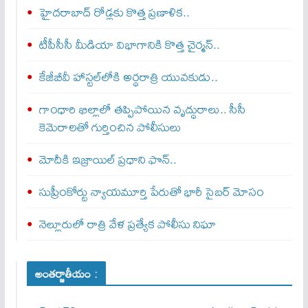
హైదరాబాద్ రోడ్లకు కొత్త ప్రణాళిక..
టీపీసీసీ మీడియా విభాగానికి కొత్త చైర్మన్..
కేజీబీవీ హాస్టల్‌లోకి అర్ధరాత్రి యువకుడు..
గాంధారి ఖిల్లాలో తప్పిపోయిన వృద్ధురాలు.. సీసీ
కెమెరాలతో గుర్తించిన పోలీసులు
మోదీకి ఇజ్రాయిల్ ప్ర‌ధాని ఫొన్..
సుప్రీంకోర్టు న్యాయమూర్తి పేరుతో భారీ సైబర్ మోసం
నెల్లూరులో రాత్రి వేళ ప్రత్యేక పోలీసు నిఘా
అంతర్జాతీయం :