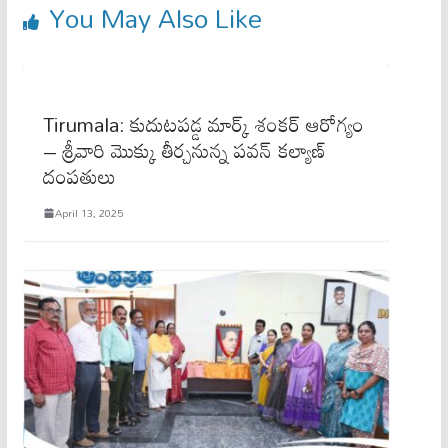
You May Also Like
Tirumala: కుదుటపడ్డ మార్క్ శంకర్ ఆరోగ్యం
– శ్రీవారి మొక్కు తీర్చనున్న పవన్ కల్యాణ్
దంపతులు
April 13, 2025