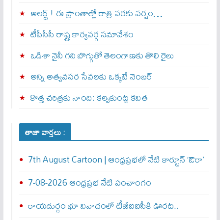
అల‌ర్ట్ ! ఈ ప్రాంతాల్లో రాత్రి వరకు వర్షం…
టీపీసీసీ రాష్ట్ర కార్యవర్గ సమావేశం
ఒడిశా నైనీ గని బొగ్గుతో తెలంగాణకు తొలి రైలు
అన్ని అత్యవసర సేవలకు ఒక్క‌టే నెంబ‌ర్‌
కొత్త చరిత్రకు నాంది: క‌ల్వ‌కుంట్ల కవిత
తాజా వార్తలు :
7th August Cartoon | ఆంధ్రప్రభలో నేటి కార్టూన్ ‘ఔరా’
7-08-2026 ఆంధ్రప్రభ నేటి పంచాంగం
రాయదుర్గం భూ వివాదంలో టీజీఐఐసీకి ఊరట..