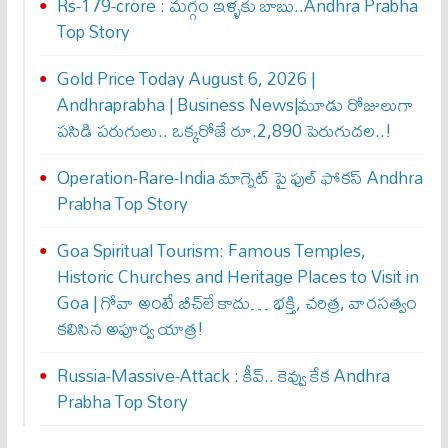
Rs-179-crore : మ‌గ్గం ఇళ్ళ‌కు బాబు..Andhra Prabha
Top Story
Gold Price Today August 6, 2026 |
Andhraprabha | Business News|మూడు రోజులుగా
పసిడి పరుగులు.. ఒక్కరోజే రూ.2,890 పెరుగుద‌ల‌..!
Operation-Rare-India మాగ్నెట్ పై ఫుల్ ఫోక‌స్ Andhra
Prabha Top Story
Goa Spiritual Tourism: Famous Temples,
Historic Churches and Heritage Places to Visit in
Goa | గోవా అంటే బీచ్‌లే కాదు… భక్తి, చరిత్ర, వారసత్వం
కలిసిన అపూర్వ యాత్ర!
Russia-Massive-Attack : కీవ్‌.. కెవ్వు కేక‌ Andhra
Prabha Top Story