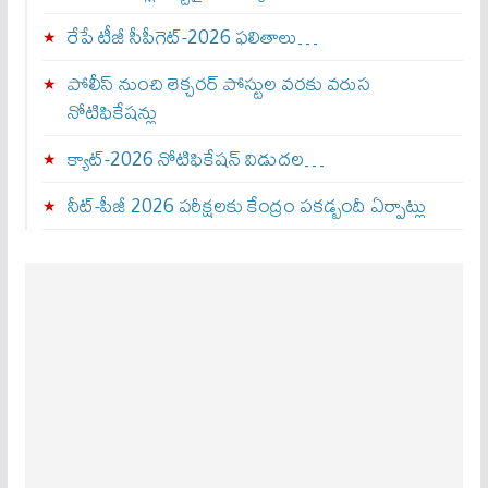
రేపే టీజీ సీపీగెట్‌-2026 ఫలితాలు…
పోలీస్ నుంచి లెక్చరర్ పోస్టుల వరకు వరుస
నోటిఫికేషన్లు
క్యాట్-2026 నోటిఫికేషన్ విడుదల…
నీట్-పీజీ 2026 పరీక్షలకు కేంద్రం పకడ్బందీ ఏర్పాట్లు