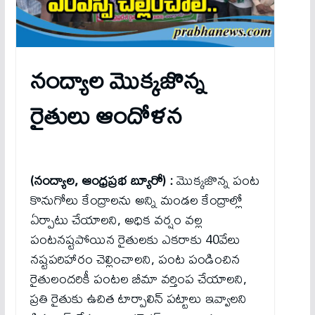
నంద్యాల మొక్కజొన్న
రైతులు ఆందోళన
(నంద్యాల, ఆంధ్రప్రభ బ్యూరో) :
మొక్కజొన్న పంట
కొనుగోలు కేంద్రాలను అన్ని మండల కేంద్రాల్లో
ఏర్పాటు చేయాలని, అధిక వర్షం వల్ల
పంటనష్టపోయిన రైతులకు ఎకరాకు 40వేలు
నష్టపరిహారం చెల్లించాలని, పంట పండించిన
రైతులందరికీ పంటల బీమా వర్తింప చేయాలని,
ప్రతి రైతుకు ఉచిత టార్పాలిన్ పట్టాలు ఇవ్వాలని