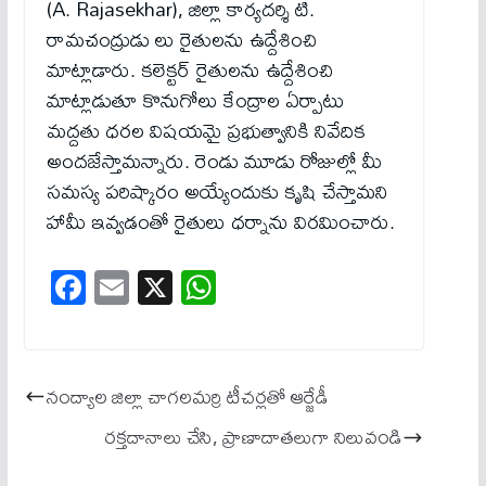
(A. Rajasekhar), జిల్లా కార్యదర్శి టి.
రామచంద్రుడు లు రైతులను ఉద్దేశించి
మాట్లాడారు. కలెక్టర్ రైతులను ఉద్దేశించి
మాట్లాడుతూ కొనుగోలు కేంద్రాల ఏర్పాటు
మద్దతు ధరల విషయమై ప్రభుత్వానికి నివేదిక
అందజేస్తామన్నారు. రెండు మూడు రోజుల్లో మీ
సమస్య పరిష్కారం అయ్యేందుకు కృషి చేస్తామని
హామీ ఇవ్వడంతో రైతులు ధర్నాను విరమించారు.
Fa
E
X
W
ce
m
ha
bo
ail
ts
ok
A
నంద్యాల జిల్లా చాగలమర్రి టీచర్లతో ఆర్జేడీ
pp
రక్తదానాలు చేసి, ప్రాణాదాతలుగా నిలువండి