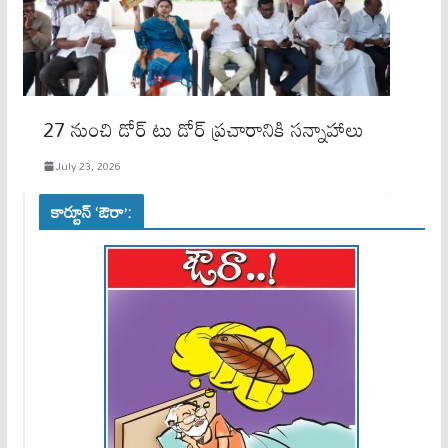
27 నుంచి డోర్ టు డోర్ ప్రచారానికి సన్నాహాలు
July 23, 2026
కార్టూన్ ‘ఔరా’: