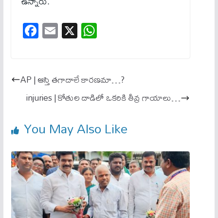
ఉన్నారు.
Fa
E
X
W
ce
m
ha
bo
ail
ts
ok
A
AP | ఆస్తి తగాదాలే కారణమా…?
pp
injuries | కోతుల దాడిలో ఒకరికి తీవ్ర గాయాలు…
You May Also Like