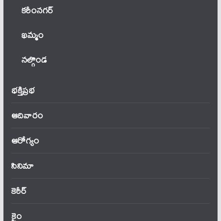
కరీంనగర్
ఖ‌మ్మం
నల్గొండ
భక్తిప్రభ
ఆదివారం
ఆరోగ్యం
సినిమా
కెరీర్
క్రైం