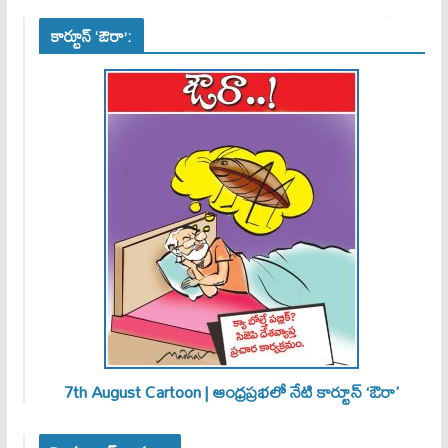
కార్టూన్ ‘ఔరా’:
7th August Cartoon | ఆంధ్రప్రభలో నేటి కార్టూన్ ‘ఔరా’