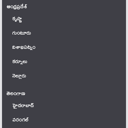
ఆంధ్ర‌ప్ర‌దేశ్
కృష్ణా
గుంటూరు
విశాఖపట్నం
కర్నూలు
నెల్లూరు
తెలంగాణ‌
హైదరాబాద్
వ‌రంగ‌ల్