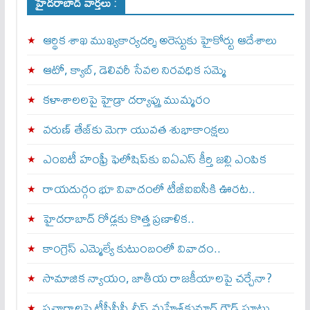
హైదరాబాద్ వార్తలు :
ఆర్థిక శాఖ ముఖ్యకార్యదర్శి అరెస్టుకు హైకోర్టు ఆదేశాలు
ఆటో, క్యాబ్, డెలివరీ సేవల నిరవధిక సమ్మె
కళాశాలలపై హైడ్రా దర్యాప్తు ముమ్మరం
వరుణ్ తేజ్‌కు మెగా యువత శుభాకాంక్షలు
ఎంఐటీ హంఫ్రీ ఫెలోషిప్‌కు ఐఏఎస్ కీర్తి జల్లి ఎంపిక
రాయదుర్గం భూ వివాదంలో టీజీఐఐసీకి ఊరట..
హైదరాబాద్ రోడ్లకు కొత్త ప్రణాళిక..
కాంగ్రెస్ ఎమ్మెల్యే కుటుంబంలో వివాదం..
సామాజిక న్యాయం, జాతీయ రాజకీయాలపై చర్చేనా?
ప్రచారాలపై టీపీసీసీ చీఫ్ మహేశ్‌కుమార్ గౌడ్ ఘాటు