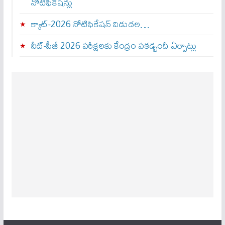
నోటిఫికేషన్లు
క్యాట్-2026 నోటిఫికేషన్ విడుదల…
నీట్-పీజీ 2026 పరీక్షలకు కేంద్రం పకడ్బందీ ఏర్పాట్లు