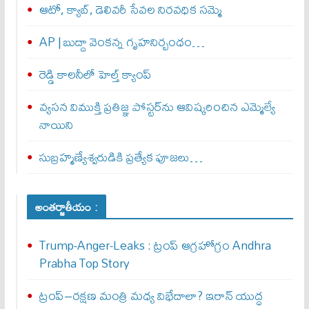
ఆటో, క్యాబ్, డెలివరీ సేవల నిరవధిక సమ్మె
AP | బుద్దా వెంకన్న గృహనిర్బంధం…
రెడ్డి కాలనీలో హెల్త్ క్యాంప్
వ్యసన విముక్తి ప్రతిజ్ఞ పోస్టర్‌ను ఆవిష్కరించిన ఎమ్మెల్యే
నాయిని
సుబ్రహ్మణ్యేశ్వరుడికి ప్రత్యేక పూజలు…
అంతర్జాతీయం :
Trump-Anger-Leaks : ట్రంప్ ఆగ్ర‌హోగ్రం Andhra
Prabha Top Story
ట్రంప్–రక్షణ మంత్రి మధ్య విభేదాలా? ఇరాన్ యుద్ధ