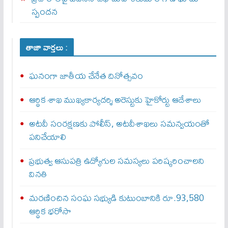
స్పందన
తాజా వార్తలు :
ఘనంగా జాతీయ చేనేత దినోత్సవం
ఆర్థిక శాఖ ముఖ్యకార్యదర్శి అరెస్టుకు హైకోర్టు ఆదేశాలు
అటవీ సంరక్షణకు పోలీస్, అటవీశాఖలు సమన్వయంతో
పనిచేయాలి
ప్రభుత్వ ఆసుపత్రి ఉద్యోగుల సమస్యలు పరిష్కరించాలని
వినతి
మరణించిన సంఘ సభ్యుడి కుటుంబానికి రూ.93,580
ఆర్థిక భరోసా