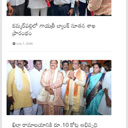
కమ్మర్‌పల్లిలో గాయత్రీ బ్యాంక్ నూతన శాఖ
ప్రారంభం
July 1, 2026
ఖిల్లా రామాలయానికి రూ.10 కోట్ల అభివృద్ధి