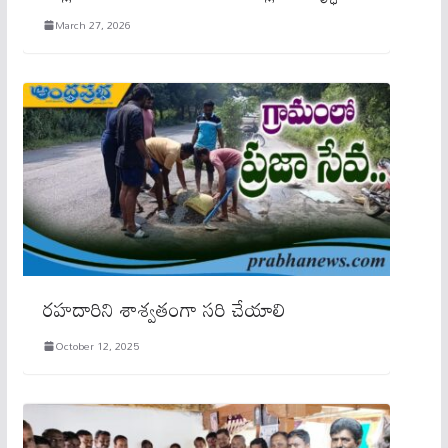
March 27, 2026
ర‌హ‌దారిని శాశ్వ‌తంగా స‌రి చేయాలి
October 12, 2025