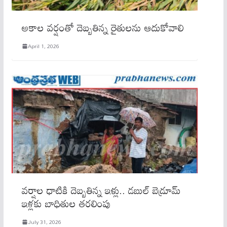
అకాల వర్షంతో దెబ్బతిన్న రైతులను ఆదుకోవాలి
April 1, 2026
వర్షాల ధాటికి దెబ్బతిన్న ఇళ్లు.. డబుల్ బెడ్రూమ్
ఇళ్లకు బాధితుల తరలింపు
July 31, 2026