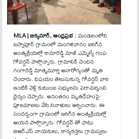
MLA | బిక్కనూర్, ఆంధ్రప్రభ :
మండలంలోని
బస్వాపూర్ గ్రామంలో మంగళవారం జరిగిన
అంత్యక్రియల్లో కామారెడ్డి మాజీ ఎమ్మెల్యే గంప
గోవర్ధన్ పాల్గొన్నారు. గ్రామానికి చెందిన
గంగారెడ్డి మాతృమూర్తి అనారోగ్యంతో మృతి
చెందారు. విషయం తెలుసుకున్న గోవర్ధన్ వారి
ఇంటికి వెళ్లి కుటుంబ సభ్యులను పరామర్శించి
ధైర్యం చెప్పారు. అనంతరం మృతదేహంపై
పూలమాలలు వేసి నివాళులు అర్పించారు. ఈ
సందర్భంగా గ్రామంలో జరిగిన అంత్యక్రియల్లో
ఆయన పాల్గొన్నారు. గోవర్ధన్ తో పాటు
బిఆర్ఎస్ నాయకులు, కార్యకర్తలు గ్రామస్తులు