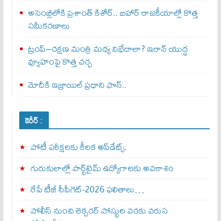
అసెంబ్లీలోకి ప్రశాంత్ కిశోర్.. బిహార్ రాజకీయాల్లో కొత్త
సమీకరణాలు
ట్రంప్–రక్షణ మంత్రి మధ్య విభేదాలా? ఇరాన్ యుద్ధ
వ్యూహంపై కొత్త చర్చ
మోదీకి ఇజ్రాయిల్ ప్ర‌ధాని ఫొన్..
కెరీర్ :
పోటీ పరీక్షలకు కీలక అప్‌డేట్స్.
గురుకులాల్లో పార్ట్‌టైమ్ ఉద్యోగాలకు అవకాశం
రేపే టీజీ సీపీగెట్‌-2026 ఫలితాలు…
పోలీస్ నుంచి లెక్చరర్ పోస్టుల వరకు వరుస