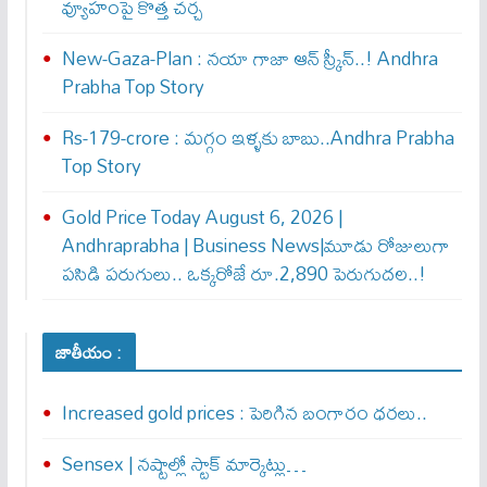
వ్యూహంపై కొత్త చర్చ
New-Gaza-Plan : న‌యా గాజా ఆన్ స్క్రీన్‌..! Andhra
Prabha Top Story
Rs-179-crore : మ‌గ్గం ఇళ్ళ‌కు బాబు..Andhra Prabha
Top Story
Gold Price Today August 6, 2026 |
Andhraprabha | Business News|మూడు రోజులుగా
పసిడి పరుగులు.. ఒక్కరోజే రూ.2,890 పెరుగుద‌ల‌..!
జాతీయం :
Increased gold prices : పెరిగిన బంగారం ధరలు..
Sensex | నష్టాల్లో స్టాక్ మార్కెట్లు…