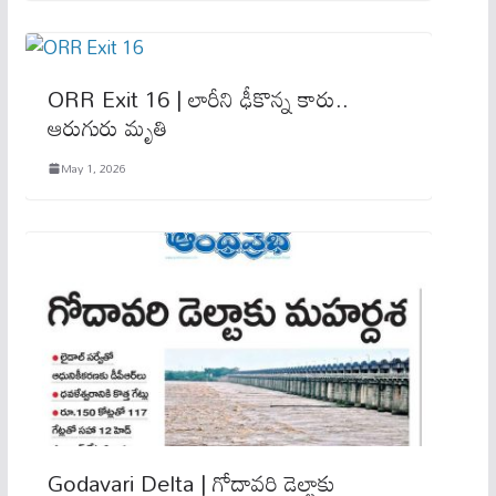
ORR Exit 16 | లారీని ఢీకొన్న కారు..
ఆరుగురు మృతి
May 1, 2026
Godavari Delta | గోదావరి డెల్టాకు