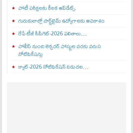
పోటీ పరీక్షలకు కీలక అప్‌డేట్స్.
గురుకులాల్లో పార్ట్‌టైమ్ ఉద్యోగాలకు అవకాశం
రేపే టీజీ సీపీగెట్‌-2026 ఫలితాలు…
పోలీస్ నుంచి లెక్చరర్ పోస్టుల వరకు వరుస
నోటిఫికేషన్లు
క్యాట్-2026 నోటిఫికేషన్ విడుదల…