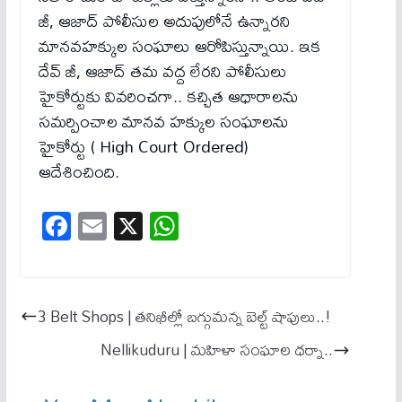
జీ, ఆజాద్​ పోలీసుల అదుపులోనే ఉన్నారని
మానవహక్కుల సంఘాలు ఆరోపిస్తున్నాయి. ఇక
దేవ్​ జీ, ఆజాద్​ తమ వద్ద లేరని పోలీసులు
హైకోర్టుకు వివరించగా.. కచ్చిత ఆధారాలను
సమర్పించాల మానవ హక్కుల సంఘాలను
హైకోర్టు ( High Court Ordered)
ఆదేశించింది.
Fa
E
X
W
ce
m
ha
bo
ail
ts
ok
A
3 Belt Shops | తనిఖీల్లో బగ్గుమన్న బెల్ట్ షాపులు..!
pp
Nellikuduru | మహిళా సంఘాల ధర్నా..