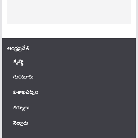
ఆంధ్ర‌ప్ర‌దేశ్
కృష్ణా
గుంటూరు
విశాఖపట్నం
కర్నూలు
నెల్లూరు