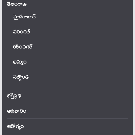
తెలంగాణ‌
హైదరాబాద్
వ‌రంగ‌ల్
కరీంనగర్
ఖ‌మ్మం
నల్గొండ
భక్తిప్రభ
ఆదివారం
ఆరోగ్యం