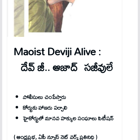
Maoist Deviji Alive :
దేవ్​ జీ.. ఆజాద్​ సజీవులే
పోలీసులు చంపేస్తారు
కోర్టుకు హాజరు పర్చాలి
హైకోర్టులో మానవ హక్కుల సంఘాలు పిటీషన్​
( ఆంధ్రప్రభ
, ఏపీ న్యూస్​ నెట్​ వర్క్​ ప్రతినిధి )