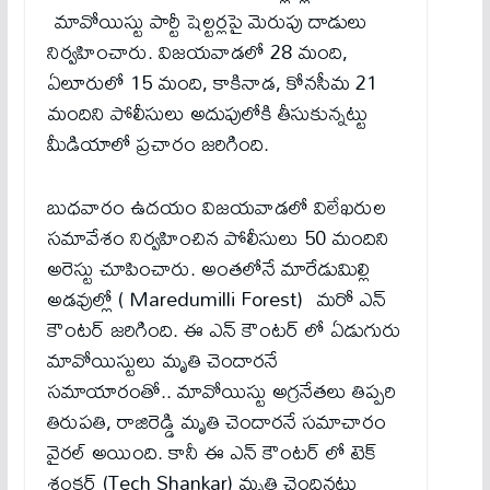
మావోయిస్టు పార్టీ షెల్టర్లపై మెరుపు దాడులు
నిర్వహించారు. విజయవాడలో 28 మంది,
ఏలూరులో 15 మంది, కాకినాడ, కోనసీమ 21
మందిని పోలీసులు అదుపులోకి తీసుకున్నట్టు
మీడియాలో ప్రచారం జరిగింది.
బుధవారం ఉదయం విజయవాడలో విలేఖరుల
సమావేశం నిర్వహించిన పోలీసులు 50 మందిని
అరెస్టు చూపించారు. అంతలోనే మారేడుమిల్లి
అడవుల్లో ( Maredumilli Forest) మరో ఎన్​
కౌంటర్​ జరిగింది. ఈ ఎన్​ కౌంటర్​ లో ఏడుగురు
మావోయిస్టులు మృతి చెందారనే
సమాయారంతో.. మావోయిస్టు అగ్రనేతలు తిప్పరి
తిరుపతి, రాజిరెడ్డి మృతి చెందారనే సమాచారం
వైరల్​ అయింది. కానీ ఈ ఎన్​ కౌంటర్​ లో టెక్​
శంకర్ (Tech Shankar)​ మృతి చెందినట్టు