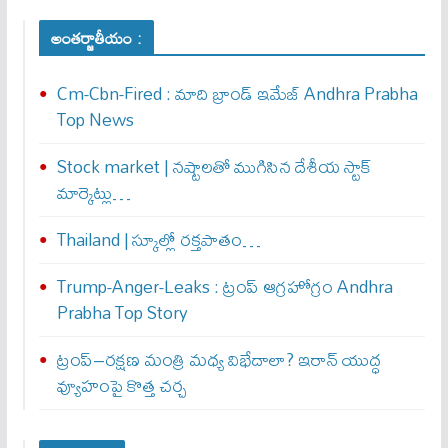
అంతర్జాతీయం :
Cm-Cbn-Fired : మాది బ్రాండ్ ఇమేజ్ Andhra Prabha
Top News
Stock market | నష్టాలతో ముగిసిన దేశీయ స్టాక్
మార్కెట్లు…
Thailand | స్కూల్లో రక్తపాతం…
Trump-Anger-Leaks : ట్రంప్ ఆగ్ర‌హోగ్రం Andhra
Prabha Top Story
ట్రంప్–రక్షణ మంత్రి మధ్య విభేదాలా? ఇరాన్ యుద్ధ
వ్యూహంపై కొత్త చర్చ