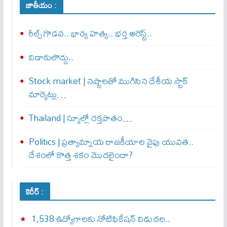
జాతీయం :
రీల్స్ గొడవ.. భార్య హత్య.. భర్త అరెస్ట్..
విడాకులొద్దు..
Stock market | నష్టాలతో ముగిసిన దేశీయ స్టాక్
మార్కెట్లు…
Thailand | స్కూల్లో రక్తపాతం…
Politics | ప్రత్యామ్నాయ రాజకీయాల వైపు యువత..
దేశంలో కొత్త శకం మొదలైందా?
కెరీర్ :
1,538 ఉద్యోగాలకు నోటిఫికేషన్ విడుదల..