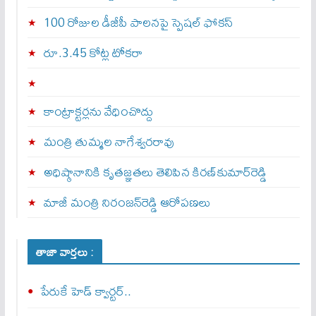
100 రోజుల డీజీపీ పాలనపై స్పెషల్ ఫోకస్
రూ.3.45 కోట్ల టోకరా
కాంట్రాక్టర్లను వేధించొద్దు
మంత్రి తుమ్మల నాగేశ్వరరావు
అధిష్ఠానానికి కృతజ్ఞతలు తెలిపిన కిరణ్‌కుమార్‌రెడ్డి
మాజీ మంత్రి నిరంజన్‌రెడ్డి ఆరోపణలు
తాజా వార్తలు :
పేరుకే హెడ్ క్వార్టర్..