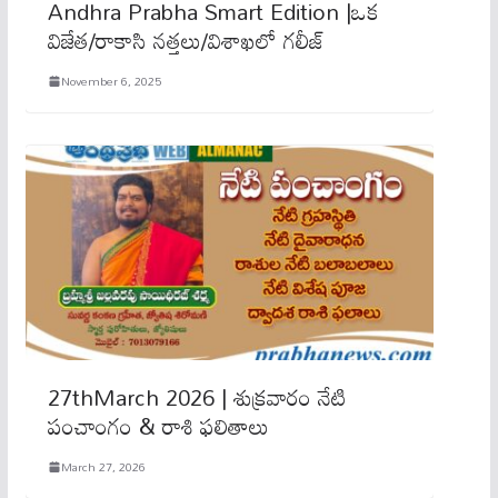
Andhra Prabha Smart Edition |ఒక
విజేత/రాకాసి నత్తలు/విశాఖలో గలీజ్​
November 6, 2025
27thMarch 2026 | శుక్రవారం నేటి
పంచాంగం & రాశి ఫలితాలు
March 27, 2026