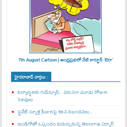
7th August Cartoon | ఆంధ్రప్రభలో నేటి కార్టూన్ ‘ఔరా’
హైదరాబాద్ వార్తలు :
విద్యార్థులకు గుడ్‌న్యూస్.. వరుసగా మూడు రోజుల
సెలవులు
ప్రైవేట్ స్కూళ్ల ఫీజులపై కఠిన నిబంధనలు..
ఇండిగోతో ఒప్పందం కుదుర్చుకున్న తెలంగాణ స‌ర్కార్