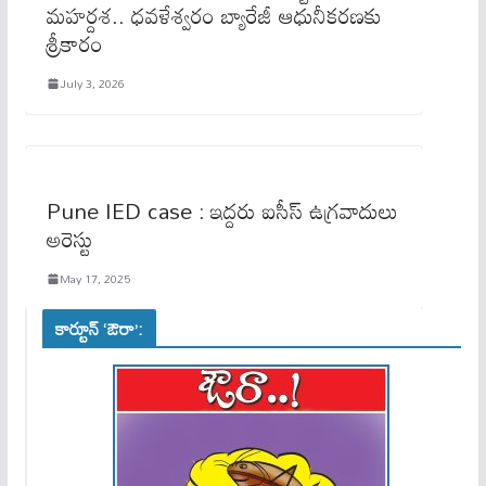
మహర్దశ.. ధవళేశ్వరం బ్యారేజీ ఆధునీకరణకు
శ్రీకారం
July 3, 2026
Pune IED case : ఇద్దరు ఐసీస్‌ ఉగ్రవాదులు
అరెస్టు
May 17, 2025
కార్టూన్ ‘ఔరా’: