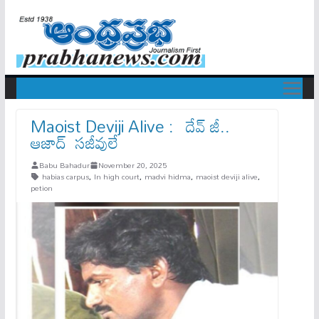
Maoist Deviji Alive : దేవ్​ జీ..
ఆజాద్​ సజీవులే
Babu Bahadur
November 20, 2025
habias carpus
,
In high court
,
madvi hidma
,
maoist deviji alive
,
petion