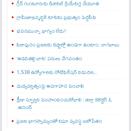
గ్రీన్ గుంటూరుకు డిజిటల్ క్రియేటర్ల చేయూత
గ్రామీణాభివృద్ధికి కూటమి ప్రభుత్వం పెద్దపీట
భవనమున్నా భాగ్యం లేదు!
పిఠాపురం ప్రజలకు కష్టాల్లో అండగా ఉంటాం: నాగబాబు
‘అడవితల్లి బాట’ పనులు వేగవంతం
1,538 ఉద్యోగాలకు నోటిఫికేషన్ విడుదల..
మధ్యవర్తిత్వంపై అవగాహన పెంచాలి
క్రీడా స్ఫూర్తిని పెంపొందించుకోవాలి : జిల్లా కలెక్టర్ ఓ
.ఆనంద్
ప్రజల భాగస్వామ్యంతో నిఘా వ్యవస్థ బలోపేతం