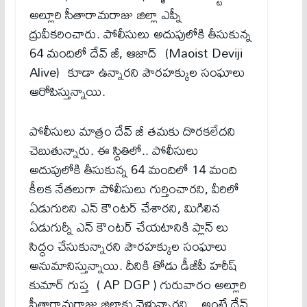
అల్లూరి సీతారామరాజు జిల్లా ఎప్నీ
ద్రువీకరించారు. పోలీసులు అదుపులోకి తీసుకున్న
64 మందిలో దేవ్​ జీ, ఆజాద్​ (Maoist Deviji
Alive) కూడా ఉన్నారని పౌరహక్కుల సంఘాలు
ఆరోపిస్తున్నాయి.
పోలీసులు మాత్రం దేవ్​ జీ తమకు దొరకలేదని
చెబుతున్నారు. ఈ స్థితిలో.. పోలీసులు
అదుపులోకి తీసుకున్న 64 మందిలో 14 మంది
కీలక నేతలుగా పోలీసులు గుర్తించారని, వీరిలో
ఏడుగురిని ఎన్​ కౌంటర్​ చేశారని, మిగిలిన
ఏడుగుర్నీ ఎన్​ కౌంటర్​ చేయటానికి ప్లాన్​ లు
సిద్ధం చేసుకున్నారని పౌరహక్కుల సంఘాలు
అనుమానిస్తున్నాయి. దీనికి తోడు డీజీపీ హరీష్​
కుమార్​ గుప్త ( AP DGP ) గురువారం అల్లూరి
సీతారామరాజు జిల్లాకు వెళ్తున్నారని .. అంటే దేవ్​