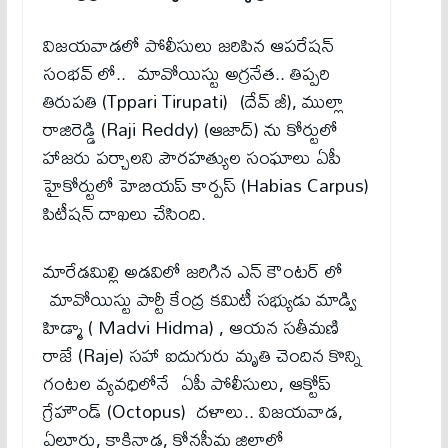
విజయవాడలో పోలీసులు జరిపిన ఆపరేషన్​
సంభవ్​ లో.. మావోయిస్టు అగ్రనేత.. తిప్పరి
తిరుపతి (Tppari Tirupati) (దేవ్​ జీ), ముల్లా
రాజిరెడ్డి (Raji Reddy) (ఆజాద్​) ను కోర్టులో
హాజరు పర్చాలని పౌరహత్యుల సంఘాలు ఏపీ
హైకోర్టులో హెబియప్​ కార్పస్​ (Habias Carpus)
పిటీషన్​ దాఖలు చేసింది.
మారేడమిల్లి అడవిలో జరిగిన ఎన్​ కౌంటర్​ లో
మావోయిస్టు పార్టీ కేంద్ర కమిటీ సభ్యుడు మాడ్వి
హిడ్మా ( Madvi Hidma) , ఆయన సతీమణి
రాజే (Raje) సహా ఐదుగురు మృతి చెందిన కొన్ని
గంటల వ్యవధిలోనే ఏపీ పోలీసులు, ఆక్టోప్​
గ్రేహౌండ్ (Octopus) ​ దళాలు.. విజయవాడ,
ఏలూరు, కాకినాడ, కోనసీమ జిల్లాల్లో