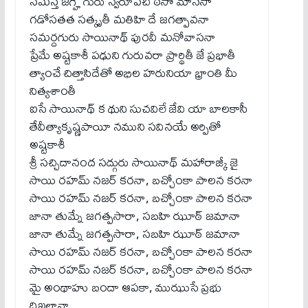
సమస్త జగ్హే గురు స్వరూపచి ఠసో మానసా
గడోసతత సత్కృతీ మతిహి దే జగత్పావనా
సమర్దగురు సాయినాథ్ పురవీ మనోవాసనా
ప్రేమే అష్టకాశీ పఢుని గురువరా ప్రార్థితీ జే ప్రభాతీ
త్యాంచే చిత్తాసిదేతో అభిల హరునియా భ్రాంతి మీ
నిత్యశాంతీ
ఐసే సాయినాథ్ క థుని సుచవిలే జేవి యా బాలకాసీ
తేవీత్యాకృష్ణపాయీ నముని సవినయే అర్పితో
అష్టకాశీ
శ్రీ సచ్చిదానంద సద్గురు సాయినాథ్ మహారాజ్కీ జై
సాయి రహమ్ నజర్ కరనా, బచ్చోంకా పాలన కరనా
సాయి రహమ్ నజర్ కరనా, బచ్చోంకా పాలన కరనా
జానా తుమ్నే జగత్పసారా, సబహి ఝూఠ్ జమానా
జానా తుమ్నే జగత్పసారా, సబహి ఝూఠ్ జమానా
సాయి రహమ్ నజర్ కరనా, బచ్చోంకా పాలన కరనా
సాయి రహమ్ నజర్ కరనా, బచ్చోంకా పాలన కరనా
మై అంథాహు బందా ఆపకా, ముఝుసే ప్రభు
దిఖలానా