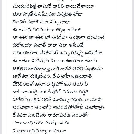
మయురపిక్ష చామరే ఢాళితి ఠాయిచే ఠాయీ
తుకాహ్మణే దీపఘే ఉని ఉన్మనీత శోభా
విఠేవరీ ఉభాదిసే లావణ్య గాభా
ఉఠా సాధుసంత సాధా ఆపులాలేహిత
జా ఈల్ జా ఈల్ హా నరదేహ మగకైచా భగవంత
ఉఠోనియా పహాటే బాబా ఉభా అసేవిటే
చరణతయాంచే గోమటే అమృతదృష్టీ అవలోకా
ఉఠా ఉఠా హోవేగేసీ చలాజా ఊయారా ఉళాసీ
జళతిల పాతకాన్చ్యా రాశీ కాకడ ఆరతి దేఖిలియా
జాగేకరా రుక్మిణీవర, దేవ ఆహే నిజసురాత్
వేగేలింబళోణ్కరా దృష్టిహో ఇళ తయాసీ
దారీ వాజంత్రీ వాజతీ ఢోల్ దమామే గర్జతీ
హోతసే కాకడ ఆరతీ మాఝ్యా సద్గురు రాయాచీ
సింహనాద శంఖభేరీ ఆనందహోతోసే మహాద్వారీ
కేశవరాజ విటేవరీ నామాచరణ వందితో
సాయినాథ గురు మాఝే ఆ ఈ
మజలాఠావద ద్యావా పాయీ