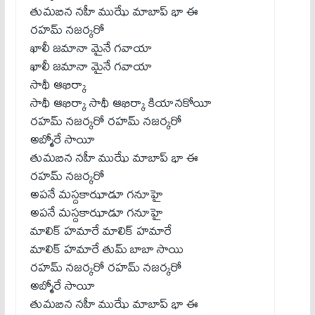
తుమబిన నహీ ముఝే మాబాప్ భా ఈ
రహమ్ నజర్కరో
ఖాలీ జమానా మైనే గవాయా
ఖాలీ జమానా మైనే గవాయా
సాథీ ఆఖిర్కా
సాథీ ఆఖిర్కా సాథీ ఆఖిర్కా కియానకోయీ
రహమ్ నజర్కరో రహమ్ నజర్కరో
అబ్మోరే సాయీ
తుమబిన నహీ ముఝే మాబాప్ భా ఈ
రహమ్ నజర్కరో
అపనే మస్దకాఝాడూ గనూహై
అపనే మస్దకాఝాడూ గనూహై
మాలిక్ హమారే మాలిక్ హమారే
మాలిక్ హమారే తుమ్ బాబా సాయి
రహమ్ నజర్కరో రహమ్ నజర్కరో
అబ్మోరే సాయీ
తుమబిన నహీ ముఝే మాబాప్ భా ఈ