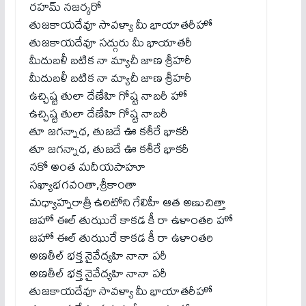
రహమ్ నజర్కరో
తుజకాయదేవూ సావళ్యా మీ భాయాతరీహో
తుజకాయదేవూ సద్గురు మీ భాయాతరీ
మీదుబళీ బటిక నా మ్యాచీ జాణ శ్రీహరీ
మీదుబళీ బటిక నా మ్యాచీ జాణ శ్రీహరీ
ఉచ్చిష్ట తులా దేణేహి గోష్ట నాబరీ హో
ఉచ్చిష్ట తులా దేణేహి గోష్ట నాబరీ
తూ జగన్నాధ, తుజదే ఊ కశీరే భాకరీ
తూ జగన్నాధ, తుజదే ఊ కశీరే భాకరీ
నకో అంత మదీయపాహూ
సఖ్యాభగవంతా,శ్రీకాంతా
మధ్యాహ్నరాత్రీ ఉలటోని గేలిహీ ఆత అణుచిత్తా
జహో ఈల్ తుఝురే కాకడ కీ రా ఉళాంతరి హో
జహో ఈల్ తుఝురే కాకడ కీ రా ఉళాంతరి
అణతీల్ భక్త నైవేద్యహి నానా పరీ
అణతీల్ భక్త నైవేద్యహి నానా పరీ
తుజకాయదేవూ సావళ్యా మీ భాయాతరీహో