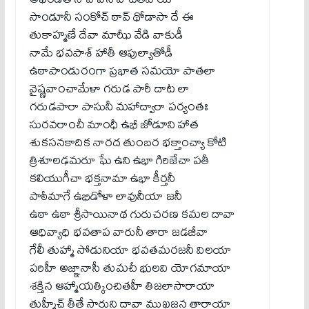
సాండూనీ సంకోచ్ ఠావ్ థోడాసా దే ఈ
తుకాహ్మణే దేవా మాఝీ వేడి వాకుడీ
నామే భవపాశ్ హాతీ ఆపుల్యాతోడీ
ఉఠాపాండురంగా ప్రభాత సమయో పాతలా
వైష్ణవాంచామేళా గరుడ పారీ దాట లా
గరుడపారా పాసునీ మహాద్వారా పర్యంతః
సురవరాంచీ మాంధీ ఉభీ జోడూని హాత
శుకసనకాదిక నారద తుంబర భక్తాంచ్యా కోటి
త్రిశూలఢమరూ ఘే ఉని ఉభా గిరిజేచా పతీ
కలియుగీచా భక్తనామా ఉభా కీర్తనీ
పాఠీమాగే ఉభిడోళా లావునీయా జనీ
ఉఠా ఉఠా శ్రీసాయినాథ గురుచరణ కమల దావా
ఆధివ్యాధి భవతాప వారునీ తారా జడజీవా
గేలీ తుహ్మా సోడునియా భవతమరజనీ విలయా
పరిహీ అజ్ఞానాసీ తుమచీ భులవి యోగమాయా
శక్తిన ఆహ్మాయత్కించితహీ తిజలాసారాయా
తుహ్మీచ్ తీతే సారుని దావా ముఖజన తారాయా