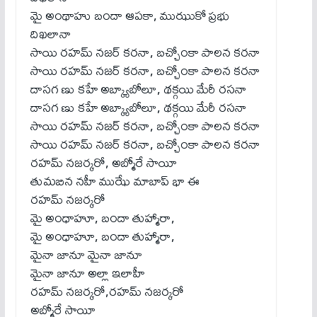
మై అంథాహు బందా ఆపకా, ముఝుకో ప్రభు
దిఖలానా
సాయి రహమ్ నజర్ కరనా, బచ్చోంకా పాలన కరనా
సాయి రహమ్ నజర్ కరనా, బచ్చోంకా పాలన కరనా
దాసగ ణు కహే అబ్క్యాబోలూ, థక్గయి మేరీ రసనా
దాసగ ణు కహే అబ్క్యాబోలూ, థక్గయి మేరీ రసనా
సాయి రహమ్ నజర్ కరనా, బచ్చోంకా పాలన కరనా
సాయి రహమ్ నజర్ కరనా, బచ్చోంకా పాలన కరనా
రహమ్ నజర్కరో, అబ్మోరే సాయీ
తుమబిన నహీ ముఝే మాబాప్ భా ఈ
రహమ్ నజర్కరో
మై అంధాహూ, బందా తుహ్మారా,
మై అంధాహూ, బందా తుహ్మారా,
మైనా జానూ మైనా జానూ
మైనా జానూ అల్లా ఇలాహీ
రహమ్ నజర్కరో,రహమ్ నజర్కరో
అబ్మోరే సాయీ