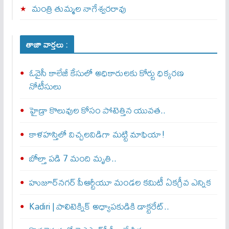
మంత్రి తుమ్మల నాగేశ్వరరావు
తాజా వార్తలు :
ఓవైసీ కాలేజీ కేసులో అధికారులకు కోర్టు ధిక్కరణ
నోటీసులు
హైడ్రా కొలువుల కోసం పోటెత్తిన యువత..
​కాళహస్తిలో విచ్చలవిడిగా మట్టి మాఫియా!
బోల్తా పడి 7 మంది మృతి..
హుజూర్‌నగర్ పీఆర్టీయూ మండల కమిటీ ఏకగ్రీవ ఎన్నిక
Kadiri | పాలిటెక్నిక్ అధ్యాపకుడికి డాక్టరేట్..