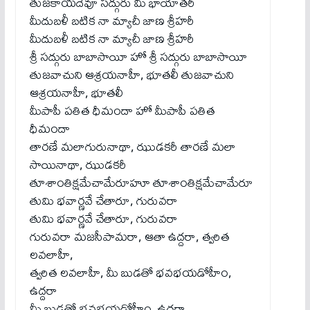
తుజకాయదేవూ సద్గురు మీ భాయాతరీ
మీదుబళీ బటిక నా మ్యాచీ జాణ శ్రీహరీ
మీదుబళీ బటిక నా మ్యాచీ జాణ శ్రీహరీ
శ్రీ సద్గురు బాబాసాయీ హో శ్రీ సద్గురు బాబాసాయీ
తుజవాచుని ఆశ్రయనాహీ, భూతలీ తుజవాచుని
ఆశ్రయనాహీ, భూతలీ
మీపాపీ పతిత ధీమందా హో మీపాపీ పతిత
ధీమందా
తారణే మలాగురునాథా, ఝుడకరీ తారణే మలా
సాయినాథా, ఝుడకరీ
తూశాంతిక్షమేచామేరూహూ తూశాంతిక్షమేచామేరూ
తుమి భవార్ణవే చేతారూ, గురువరా
తుమి భవార్ణవే చేతారూ, గురువరా
గురువరా మజసీపామరా, ఆతా ఉద్దరా, త్వరిత
లవలాహీ,
త్వరిత లవలాహీ, మీ బుడతో భవభయడోహీం,
ఉద్దరా
మీ బుడతో భవభయడోహీం, ఉద్దరా