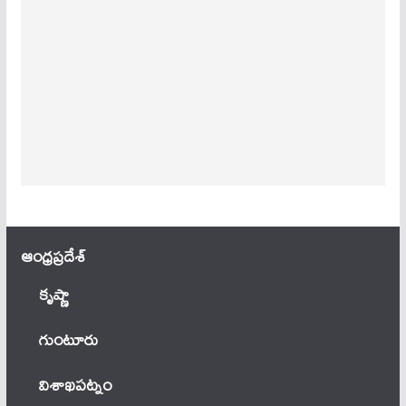
ఆంధ్ర‌ప్ర‌దేశ్
కృష్ణా
గుంటూరు
విశాఖపట్నం