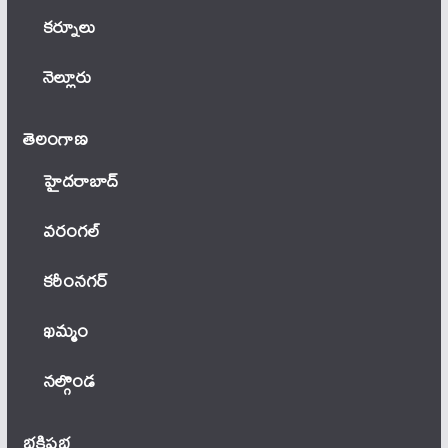
కర్నూలు
నెల్లూరు
తెలంగాణ‌
హైదరాబాద్
వ‌రంగ‌ల్
కరీంనగర్
ఖ‌మ్మం
నల్గొండ
భక్తిప్రభ