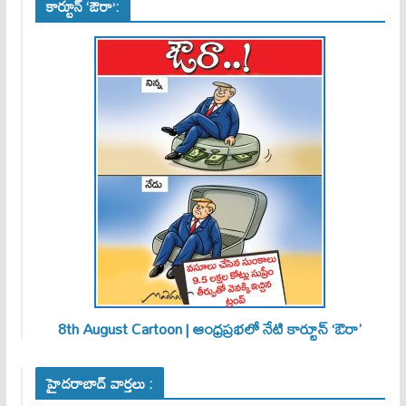
కార్టూన్ ‘ఔరా’:
8th August Cartoon | ఆంధ్రప్రభలో నేటి కార్టూన్ ‘ఔరా’
హైదరాబాద్ వార్తలు :