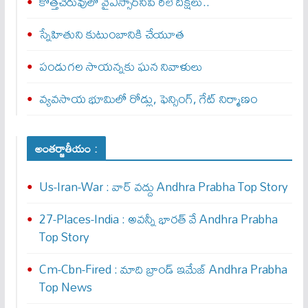
కొత్తచెరువులో వైఎస్సార్‌సీపీ రిలే దీక్షలు..
స్నేహితుని కుటుంబానికి చేయూత‌
పండుగల సాయన్నకు ఘన నివాళులు
వ్యవసాయ భూమిలో రోడ్లు, ఫెన్సింగ్‌, గేట్‌ నిర్మాణం
అంతర్జాతీయం :
Us-Iran-War : వార్ వ‌ద్దు Andhra Prabha Top Story
27-Places-India : అవ‌న్నీ భార‌త్ వే Andhra Prabha
Top Story
Cm-Cbn-Fired : మాది బ్రాండ్ ఇమేజ్ Andhra Prabha
Top News