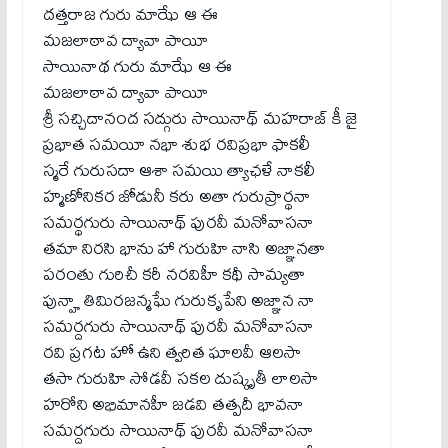
దత్తరాజ గురు మాఝే ఆ ఈ
మజలాఠావ ద్యావా పాయీ
సాయినాథ గురు మాఝే ఆ ఈ
మజలాఠావ ద్యావా పాయీ
శ్రీ సచ్చిదానంద సద్గురు సాయినాథ్ మహరాజ్ కీ జై
ప్రభాత సమయీ నభా శుభ రవిప్రభా ఫాకలీ
స్మరే గురుసదా ఆశా సమయి త్యాఛళే నాకలీ
హ్మణోనికర జోడునీ కరు అతా గురుప్రార్థనా
సమర్థగురు సాయినాథ్ పురవీ మనోవాసనా
తమా నిరసి భాను హా గురుహి నాసి అజ్ఞానతా
పరంతు గురిచీ కరీ నరవిహీ కథీ సామ్యతా
పున్హా తిమిరజన్మఘే గురుకృపేని అజ్ఞాన నా
సమర్దగురు సాయినాథ్ పురవీ మనోవాసనా
రవి ప్రగట హో ఉని త్వరిత ఘాలవీ ఆలసా
తసా గురుహి సోడవీ సకల దుష్కృతీ లాలసా
హరోని అభిమానహీ జడవి తత్పదీ భావనా
సమర్దగురు సాయినాథ్ పురవీ మనోవాసనా