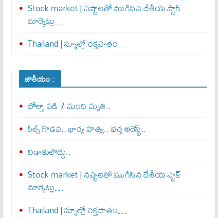
Stock market | నష్టాలతో ముగిసిన దేశీయ స్టాక్
మార్కెట్లు…
Thailand | స్కూల్లో రక్తపాతం…
జాతీయం :
బోల్తా పడి 7 మంది మృతి..
రీల్స్ గొడవ.. భార్య హత్య.. భర్త అరెస్ట్..
విడాకులొద్దు..
Stock market | నష్టాలతో ముగిసిన దేశీయ స్టాక్
మార్కెట్లు…
Thailand | స్కూల్లో రక్తపాతం…