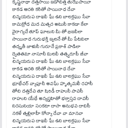
కృష్ణనాథా దత్తసాయి జడోచిత్త తుఝేపాయీ
కాకడ ఆరతి కరీతో సాయినాధ దేవా
చిన్మయరుప దాఖవీ ఘే ఉని బాలక్లఘు సేవా
కామక్రోధ మద మత్సర అటునీ కాకడా కేలా
వైరాగ్యచే తూప్ ఘాలుని మీ తో భిజవీలా
సాయినాధ గురుభక్తి జ్వలనే తో మీ పేటవిలా
తద్వృతీ జాళునీ గురూనే ప్రకాశ్ పాడిలా
ద్వైతతమా నాసూనీ మిలవీ తత్స్వరూపీ జీవా
చిన్మయరుప దాఖవీ ఘే ఉని బాలక్లఘు సేవా
కాకడ ఆరతి కరీతో సాయినాధ దేవా
చిన్మయరుప దాఖవీ ఘే ఉని బాలక్లఘు సేవా
భూఖేచర్ వ్యాపూనీ అవఘే హృత్కమలీ రహసీ
తోచి దత్తదేవ తూ షిరిడీ రాహునీ పావసీ
రాహుని యేథే అన్యస్త్రహితో భక్తాస్తవ దావసీ
నిరసునియా సంకటా దాసా అనుభవ దావిసీ
నకళే త్వల్లిలాహీ కోన్యా దేవా వా మానవా
చిన్మయరుప దాఖవీ ఘే ఉని బాలక్లఘు సేవా
కాకడ ఆరతి కరీతో సాయినాధ దేవా