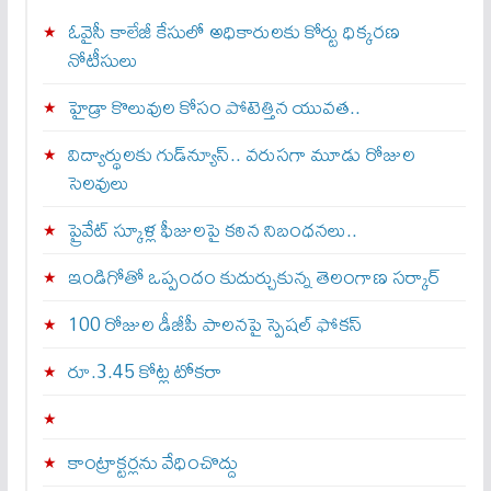
ఓవైసీ కాలేజీ కేసులో అధికారులకు కోర్టు ధిక్కరణ
నోటీసులు
హైడ్రా కొలువుల కోసం పోటెత్తిన యువత..
విద్యార్థులకు గుడ్‌న్యూస్.. వరుసగా మూడు రోజుల
సెలవులు
ప్రైవేట్ స్కూళ్ల ఫీజులపై కఠిన నిబంధనలు..
ఇండిగోతో ఒప్పందం కుదుర్చుకున్న తెలంగాణ స‌ర్కార్
100 రోజుల డీజీపీ పాలనపై స్పెషల్ ఫోకస్
రూ.3.45 కోట్ల టోకరా
కాంట్రాక్టర్లను వేధించొద్దు