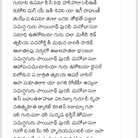
గురూసి ఉపమా దీసే విధి హరీహరాంచీఉణీ
కుఠోని మగ్ యే ఇతీ కవని యా ఉగీ పాహుణీ
తుఝేచ ఉపమా తులా బరవి శోభతే సజ్జనా
సమర్ద గురు సాయినాథ్ పురవీ మనోవాసనా
సమాధి ఉతరోనియా గురు చలా మశీదీ కడే
త్వదీయ వచనోక్తి తీ మధుర వారితీ సాకడే
ఆజాతరిపు సద్గురో అఖిలపాతకా భంజనా
సమర్దగురు సాయినాథ్ పురవీ మనోవాసనా
ఆహాసుసమయాసియా గురు ఉఠోనియా బైసలే
విలోకున ప దాశ్రిత త్వదియ ఆపదే నాసిలే
ఆసా సుహితకారి యా జగతి కోణిహీ అన్యనా
సమర్దగురు సాయినాథ్ పురవీ మనోవాసనా
అసే బహుతశాహణా పరినజ్యా గురూచీ కృపా
నతత్స్వహిత త్యాకళే కరితసే రికామ్యా గపా
జరీ గురుపదా ధరీ సుదృఢ భక్తినే తోమనా
సమర్దగురు సాయినాథ్ పురవీ మనోవాసనా
గురో వినతి మీ కరీ హృదయమందిరీ యా బసా