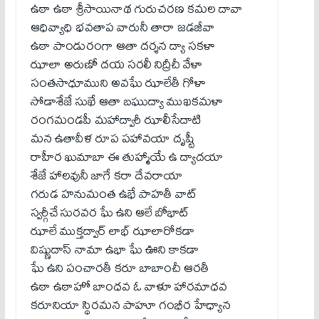
ఉఠా ఉఠా శ్రీసాయినాథ గురుచరణ కమల దావా
ఆధివ్యాధి భవతాప వారునీ తారా జడజీవా
ఉఠా పాండురంగా ఆతా దర్శన ద్యా సకళా
ఝాలా అరుణో దయ సరలీ నిద్రీచీ వేళా
సంతసాధూముని అవఘే ఝాలేతీ గోళా
సోడాశేజే సుఖే ఆతా బఘుద్యా ముఖకమళా
రంగమండపీ మహాద్వారీ ఝాలీసేదాటి
మన ఉతావీళ రూప పహావయా దృష్టీ
రాహీర ఖుమాబా ఈ తుహ్మాయే ఉ ద్యాదయా
శేజే హాలవునీ జాగే కరా దేవరాయా
గరుడ హనుమంత ఉభే పాహతీ వాట్
స్వర్గీచే సురవర ఘే ఉని ఆలే బోభాట్
ఝాలే ముక్తద్వార్ లాభ్ ఝాలారోకడా
విష్ణుదాస్ నామా ఉభా ఘే ఊని కాకడా
ఘే ఉని పంచారతీ కరూ బాబాంచీ ఆరతీ
ఉఠా ఉఠాహో బాంధవ ఓ వాళూ హారమాధవ
కరూనియా స్థిరమన పాహూ గంభీర హేధ్యాన