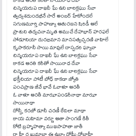
చిన్మయరుప దాఖవీ ఘే ఉని బాలక్లఘు సేవా
త్వద్యశదుందభీనే సారే అంబర్ హేకోందలే
సగుణమూర్తి పాహణ్యా ఆతురజన షిరిడీ ఆలే
ప్రాశుని తద్వచనామృత అముచే దేహభాన్ హరఫలే
సోడూనియా దురభిమాన మానసత్వచ్చరణి వాహిలే
కృపాకరూనీ సాయి మావులే దాస్పదరి ఘ్యావా
చిన్మయరూప దాఖవీ ఘే ఉని బాలక్లఘు సేవా
కాకడ ఆరతి కరీతో సాయినాధ దేవా
చిన్మయరూప దాఖవీ ఘే ఉని బాలక్లఘు సేవా
భక్తీచియా పోటీ బోధ్ కాకడా జ్యోతి
పంచప్రాణ జీవే భావే ఓవాళూ ఆరతీ
ఓ వాళూ ఆరతీ మాఝాపండరీనాథా మాఝా
సాయినాథా
దోన్హీ కరజో డూనీ చరణీ ఠేవిలా మాథా
కాయ మహిమా వర్ణూ ఆతా సాంగణే కితీ
కోటి బ్రహ్మహత్యా ముఖపాహతా జాతీ
రా హీ ర ఖుమాబా ఈ ఉభ్యా దోఘీ దోబాహీ