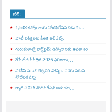
కెరీర్ :
1,538 ఉద్యోగాలకు నోటిఫికేషన్ విడుదల..
పోటీ పరీక్షలకు కీలక అప్‌డేట్స్.
గురుకులాల్లో పార్ట్‌టైమ్ ఉద్యోగాలకు అవకాశం
రేపే టీజీ సీపీగెట్‌-2026 ఫలితాలు…
పోలీస్ నుంచి లెక్చరర్ పోస్టుల వరకు వరుస
నోటిఫికేషన్లు
క్యాట్-2026 నోటిఫికేషన్ విడుదల…