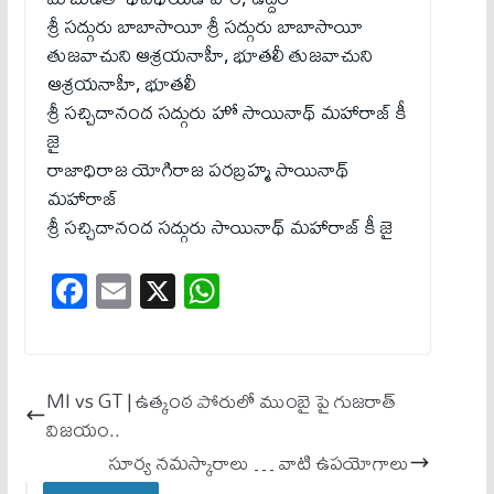
శ్రీ సద్గురు బాబాసాయీ శ్రీ సద్గురు బాబాసాయీ
తుజవాచుని ఆశ్రయనాహీ, భూతలీ తుజవాచుని
ఆశ్రయనాహీ, భూతలీ
శ్రీ సచ్చిదానంద సద్గురు హో సాయినాథ్ మహారాజ్ కీ
జై
రాజాధిరాజ యోగిరాజ పరబ్రహ్మ సాయినాథ్
మహారాజ్
శ్రీ సచ్చిదానంద సద్గురు సాయినాథ్ మహారాజ్ కీ జై
Fa
E
X
W
ce
m
ha
bo
ail
ts
ok
A
MI vs GT | ఉత్కంఠ పోరులో ముంబై పై గుజ‌రాత్
pp
విజ‌యం..
సూర్య నమస్కారాలు … వాటి ఉపయోగాలు