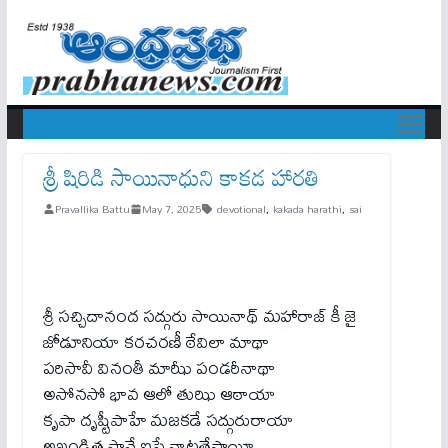
శ్రీ షిరిడి సాయినాధుని కాకడ హారతి
Pravallika Battu
May 7, 2025
devotional
,
kakada harathi
,
sai
శ్రీ సచ్చిదానంద సద్గురు సాయినాథ్ మహారాజ్ కీ జై
జోడూనియా కరచరణీ ఠేవిలా మాథా
పరిసావీ వినంతీ మాఝీ పండరీనాథా
అసోనసో భావ ఆలో తుఝి ఆఠాయా
కృపా దృష్టీపాహే మజకడే సద్గురురాయా
అఖండిత సావే ఐసే వాటతేపాయీ