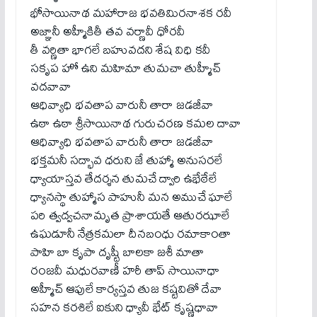
భోసాయినాథ మహారాజ భవతిమిరనాశక రవీ
అజ్ఞానీ అహ్మీకితీ తవ వర్ణావీ ధోరవీ
తీ వర్ణితా భాగలే బహువదని శేష విధి కవీ
సకృప హో ఉని మహిమా తుమచా తుహ్మీచ్
వదవావా
ఆధివ్యాధి భవతాప వారునీ తారా జడజీవా
ఉఠా ఉఠా శ్రీసాయినాథ గురుచరణ కమల దావా
ఆధివ్యాధి భవతాప వారునీ తారా జడజీవా
భక్తమనీ సద్భావ ధరుని జే తుహ్మా అనుసరలే
ధ్యాయాస్తవ తేదర్శన తుమచే ద్వారి ఉభేఠేలే
ధ్యానస్థా తుహ్మాస పాహునీ మన అముచే ఘాలే
పరి త్వద్వచనామృత ప్రాశాయతే ఆతురఝాలే
ఉఘడూనీ నేత్రకమలా దీనబంధు రమాకాంతా
పాహి బా కృపా దృష్టీ బాలకా జశీ మాతా
రంజవీ మధురవాణీ హరీ తాప్ సాయినాధా
అహ్మీచ్ ఆపులే కార్యస్తవ తుజ కష్టవితో దేవా
సహన కరశిలే ఐకుని ధ్యావీ భేట్ కృష్ణధావా