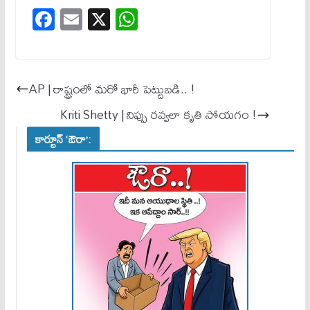
Fa
E
X
W
ce
m
ha
bo
ail
ts
ok
A
AP | రాష్ట్రంలో మరో భారీ పెట్టుబడి.. !
pp
Kriti Shetty | నిప్పు రవ్వలా కృతి సోయగం !
కార్టూన్ ‘ఔరా’: