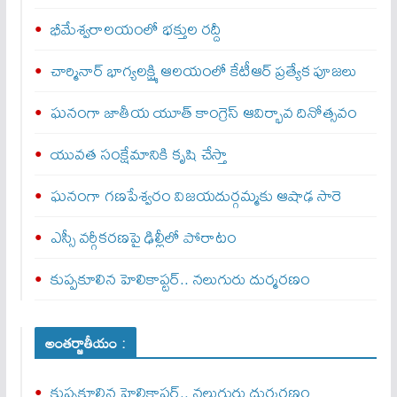
భీమేశ్వరాలయంలో భక్తుల రద్దీ
చార్మినార్‌ భాగ్యలక్ష్మి ఆలయంలో కేటీఆర్ ప్రత్యేక పూజలు
ఘనంగా జాతీయ యూత్‌ కాంగ్రెస్‌ ఆవిర్భావ దినోత్సవం
యువత సంక్షేమానికి కృషి చేస్తా
ఘనంగా గణపేశ్వరం విజయదుర్గమ్మకు ఆషాఢ సారె
ఎస్సీ వర్గీకరణపై ఢిల్లీలో పోరాటం
కుప్పకూలిన హెలికాప్టర్‌.. నలుగురు దుర్మరణం
అంతర్జాతీయం :
కుప్పకూలిన హెలికాప్టర్‌.. నలుగురు దుర్మరణం