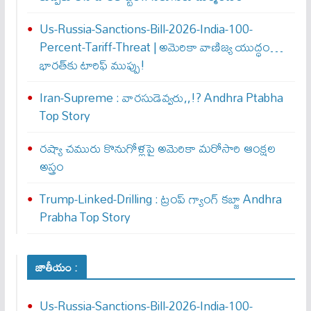
Us-Russia-Sanctions-Bill-2026-India-100-
Percent-Tariff-Threat | అమెరికా వాణిజ్య యుద్ధం…
భారత్‌కు టారిఫ్ ముప్పు!
Iran-Supreme : వార‌సుడెవ్వ‌రు,,!? Andhra Ptabha
Top Story
రష్యా చమురు కొనుగోళ్లపై అమెరికా మరోసారి ఆంక్షల
అస్త్రం
Trump-Linked-Drilling : ట్రంప్ గ్యాంగ్ క‌బ్జా Andhra
Prabha Top Story
జాతీయం :
Us-Russia-Sanctions-Bill-2026-India-100-