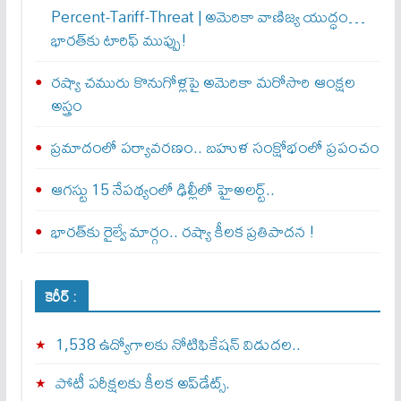
Percent-Tariff-Threat | అమెరికా వాణిజ్య యుద్ధం…
భారత్‌కు టారిఫ్ ముప్పు!
రష్యా చమురు కొనుగోళ్లపై అమెరికా మరోసారి ఆంక్షల
అస్త్రం
ప్రమాదంలో పర్యావరణం.. బహుళ సంక్షోభంలో ప్రపంచం
ఆగస్టు 15 నేపథ్యంలో ఢిల్లీలో హైఅలర్ట్..
భారత్‌కు రైల్వే మార్గం.. రష్యా కీలక ప్రతిపాదన !
కెరీర్ :
1,538 ఉద్యోగాలకు నోటిఫికేషన్ విడుదల..
పోటీ పరీక్షలకు కీలక అప్‌డేట్స్.