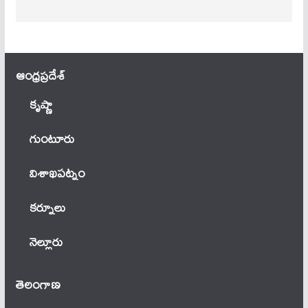
ఆంధ్ర‌ప్ర‌దేశ్
కృష్ణా
గుంటూరు
విశాఖపట్నం
కర్నూలు
నెల్లూరు
తెలంగాణ‌