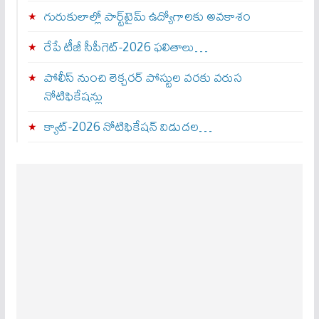
గురుకులాల్లో పార్ట్‌టైమ్ ఉద్యోగాలకు అవకాశం
రేపే టీజీ సీపీగెట్‌-2026 ఫలితాలు…
పోలీస్ నుంచి లెక్చరర్ పోస్టుల వరకు వరుస
నోటిఫికేషన్లు
క్యాట్-2026 నోటిఫికేషన్ విడుదల…