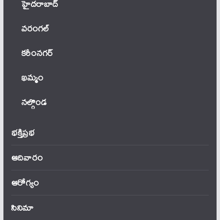
హైదరాబాద్
వ‌రంగ‌ల్
కరీంనగర్
ఖ‌మ్మం
నల్గొండ
భక్తిప్రభ
ఆదివారం
ఆరోగ్యం
సినిమా