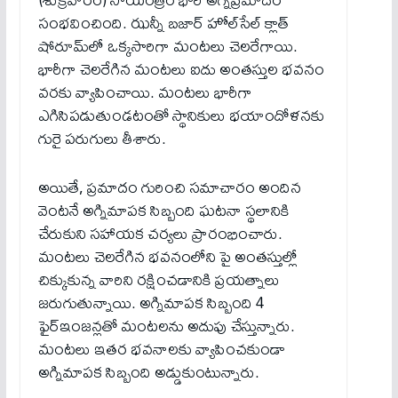
సంభవించింది. ఝన్నీ బజార్ హోల్‌సేల్ క్లాత్
షోరూమ్‌లో ఒక్క‌సారిగా మంట‌లు చెల‌రేగాయి.
భారీగా చెల‌రేగిన‌ మంటలు ఐదు అంతస్తుల భవనం
వరకు వ్యాపించాయి. మంట‌లు భారీగా
ఎగిసిప‌డుతుండ‌టంతో స్థానికులు భయాందోళనకు
గురై పరుగులు తీశారు.
అయితే, ప్రమాదం గురించి సమాచారం అందిన
వెంటనే అగ్నిమాపక సిబ్బంది ఘటనా స్థలానికి
చేరుకుని సహాయక చర్యలు ప్రారంభించారు.
మంటలు చెలరేగిన భవనంలోని పై అంతస్తుల్లో
చిక్కుకున్న వారిని రక్షించడానికి ప్రయత్నాలు
జరుగుతున్నాయి. అగ్నిమాపక సిబ్బంది 4
ఫైర్ఇంజ‌న్ల‌తో మంటలను అదుపు చేస్తున్నారు.
మంటలు ఇతర భవనాలకు వ్యాపించకుండా
అగ్నిమాపక సిబ్బంది అడ్డుకుంటున్నారు.