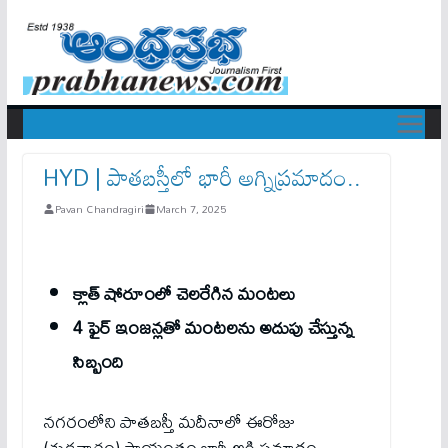
HYD | పాత‌బస్తీలో భారీ అగ్నిప్రమాదం..
Pavan Chandragiri
March 7, 2025
క్లాత్ షోరూంలో చెల‌రేగిన మంట‌లు
4 ఫైర్ ఇంజ‌న్ల‌తో మంటలను అదుపు చేస్తున్న
సిబ్బంది
నగరంలోని పాతబ‌స్తీ మదీనాలో ఈరోజు
(శుక్రవారం) సాయంత్రం భారీ అగ్నిప్రమాదం