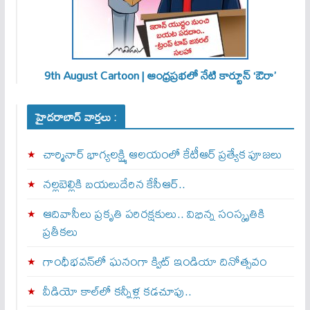
9th August Cartoon | ఆంధ్రప్రభలో నేటి కార్టూన్ ‘ఔరా’
హైదరాబాద్ వార్తలు :
చార్మినార్‌ భాగ్యలక్ష్మి ఆలయంలో కేటీఆర్ ప్రత్యేక పూజలు
నల్లబెల్లికి బయలుదేరిన కేసీఆర్‌..
ఆదివాసీలు ప్రకృతి పరిరక్షకులు.. విభిన్న సంస్కృతికి
ప్రతీకలు
గాంధీభవన్‌లో ఘనంగా క్విట్‌ ఇండియా దినోత్సవం
వీడియో కాల్‌లో కన్నీళ్ల కడచూపు..