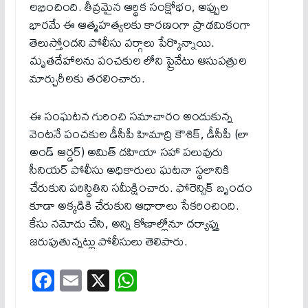
లభించింది. తీవ్రమైన ఆర్థిక సంక్షోభం, అప్పుల
భారమే ఈ ఆత్మహత్యలకు కారణంగా ప్రాథమికంగా
తెలుస్తోందని పోలీసు వర్గాలు పేర్కొన్నాయి.
మృతదేహాలను పంచకుల లోని ప్రైవేటు ఆసుపత్రుల
మార్చురీలకు తరలించారు.
ఈ సంఘటన గురించి సమాచారం అందుకున్న
వెంటనే పంచకుల డీసీపీ హిమాద్రి కౌశిక్, డీసీపీ (లా
అండ్ ఆర్డర్) అమిత్ దహియా సహా పలువురు
సీనియర్ పోలీసు అధికారులు ఘటనా స్థలానికి
చేరుకుని పరిస్థితిని సమీక్షించారు. ఫోరెన్సిక్ బృందం
కూడా అక్కడికి చేరుకుని ఆధారాలు సేకరించింది.
కేసు నమోదు చేసి, అన్ని కోణాల్లోనూ దర్యాప్తు
జరుపుతున్నట్లు పోలీసులు తెలిపారు.
Fa
E
X
W
ce
m
ha