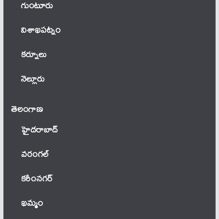
గుంటూరు
విశాఖపట్నం
కర్నూలు
నెల్లూరు
తెలంగాణ‌
హైదరాబాద్
వ‌రంగ‌ల్
కరీంనగర్
ఖ‌మ్మం