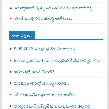
అధిష్ఠానానికి కృతజ్ఞతలు తెలిపిన కిరణ్‌కుమార్‌రెడ్డి
మాజీ మంత్రి నిరంజన్‌రెడ్డి ఆరోపణలు
తాజా వార్తలు :
8-08-2026 ఆంధ్రప్రభ నేటి పంచాంగం
8th August Cartoon | ఆంధ్రప్రభలో నేటి కార్టూన్ ‘ఔరా’
అసలు భక్తి అంటే ఏమిటి?
దుర్గమ్మ జాతరల్లో జగ్గారెడ్డి సందడి..
ఏపీలో ఐఏఎస్ అధికారుల భారీ బదిలీలు
యశ్వంతపూర్ ఎక్స్‌ప్రెస్‌కు పెను ప్రమాదం తప్పింది