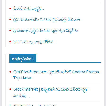
పేరుకే హెడ్ క్వార్టర్..
గ్రీన్ గుంటూరుకు డిజిటల్ క్రియేటర్ల చేయూత
గ్రామీణాభివృద్ధికి కూటమి ప్రభుత్వం పెద్దపీట
భవనమున్నా భాగ్యం లేదు!
అంతర్జాతీయం :
Cm-Cbn-Fired : మాది బ్రాండ్ ఇమేజ్ Andhra Prabha
Top News
Stock market | నష్టాలతో ముగిసిన దేశీయ స్టాక్
మార్కెట్లు…