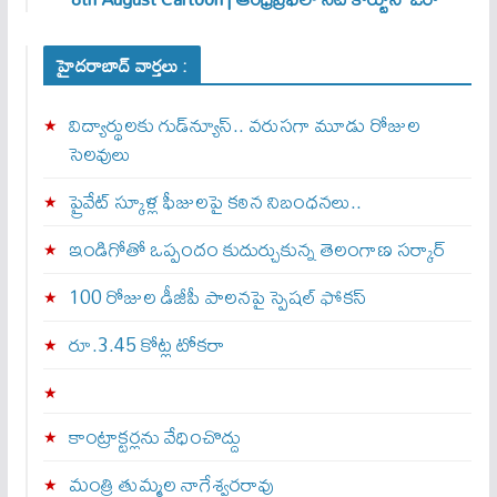
హైదరాబాద్ వార్తలు :
విద్యార్థులకు గుడ్‌న్యూస్.. వరుసగా మూడు రోజుల
సెలవులు
ప్రైవేట్ స్కూళ్ల ఫీజులపై కఠిన నిబంధనలు..
ఇండిగోతో ఒప్పందం కుదుర్చుకున్న తెలంగాణ స‌ర్కార్
100 రోజుల డీజీపీ పాలనపై స్పెషల్ ఫోకస్
రూ.3.45 కోట్ల టోకరా
కాంట్రాక్టర్లను వేధించొద్దు
మంత్రి తుమ్మల నాగేశ్వరరావు