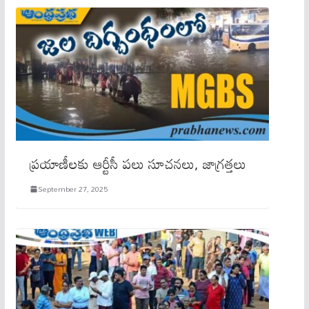
ప్రయాణీలకు ఆర్టీసీ పలు సూచనలు, జాగ్రత్తలు
September 27, 2025