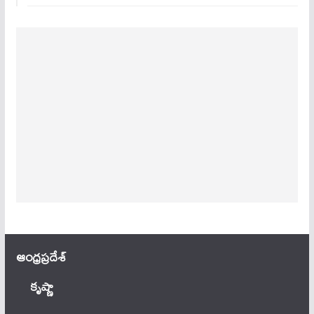
ఆంధ్ర‌ప్ర‌దేశ్
కృష్ణా