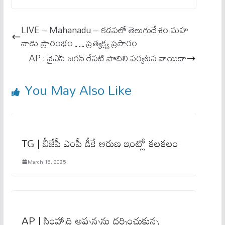
bo
ail
ts
ok
A
LIVE – Mahanadu – కడపలో తెలుగుదేశం మహ
pp
నాడు ప్రారంభం … ప్రత్యక్ష్య ప్రసారం
AP : వైఎస్ జగన్ రేపటి పొదిలి పర్యటన వాయిదా
You May Also Like
TG | బీజేపీ ఎంపీ డీకే అరుణ ఇంట్లో కలకలం
March 16, 2025
AP | సింహాద్రి అప్పన్నను దర్శించుకున్న