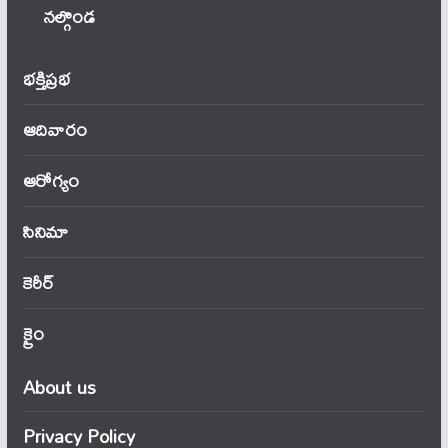
నల్గొండ
భక్తిప్రభ
ఆదివారం
ఆరోగ్యం
సినిమా
కెరీర్
క్రైం
About us
Privacy Policy