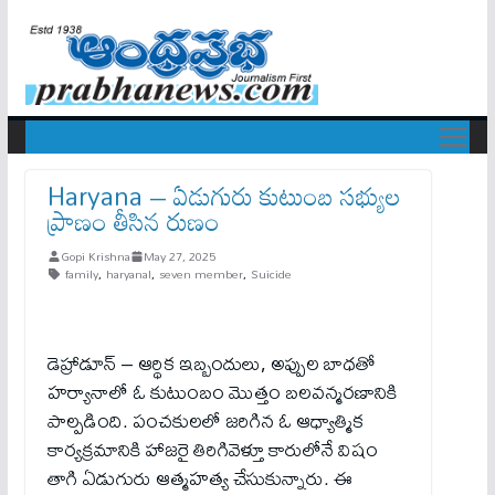
Haryana – ఏడుగురు కుటుంబ స‌భ్యుల
ప్రాణం తీసిన రుణం
Gopi Krishna
May 27, 2025
family
,
haryanal
,
seven member
,
Suicide
డెహ్రాడూన్ – ఆర్థిక ఇబ్బందులు, అప్పుల బాధతో
హర్యానాలో ఓ కుటుంబం మొత్తం బలవన్మరణానికి
పాల్పడింది. పంచకులలో జరిగిన ఓ ఆధ్యాత్మిక
కార్యక్రమానికి హాజరై తిరిగివెళ్తూ కారులోనే విషం
తాగి ఏడుగురు ఆత్మహత్య చేసుకున్నారు. ఈ