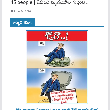
45 people | 8మంది మృతదేహాల గుర్తింపు..
June 24, 2026
కార్టూన్ ‘ఔరా’:
8th August Cartoon | ఆంధ్రప్రభలో నేటి కార్టూన్ ‘ఔరా’