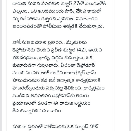
దారుణ ఘటన పంచకుల సెక్టార్ 27లో వెలుగులోకి
వచ్చింది. ఒక ఇంటిముందు పార్క్ చేసిన కారులో
మృతదేహాలను గుర్తించి స్థానికులు సమాచారం
అందించడంతో పోలీసులు అక్కడికి చేరుకున్నారు.
పోలీసుల వివరాల ప్రకారం.. మృతులను
డెహ్రాడూన్‌కు చెందిన ప్రవీణ్ మిట్టల్ (42), ఆయన
తల్లిదండ్రులు, భార్య, ఇద్దరు కుమార్తెలు, ఒక
కుమారుడిగా గుర్తించారు. వీరంతా డెహ్రాడూన్
నుంచి పంచకులలో జరిగిన బాబాగేశ్వర్ ధామ్
హనుమంతుని కథ అనే ఆధ్యాత్మిక కార్యక్రమానికి
హాజరయ్యేందుకు వచ్చినట్లు తెలిసింది. కార్యక్రమం
ముగిసిన అనంతరం డెహ్రాడూన్‌కు తిరుగు
ప్రయాణంలో ఉండగా ఈ దారుణ నిర్ణయం
తీసుకున్నారని సమాచారం.
ఘటనా స్థలంలో పోలీసులకు ఒక సూసైడ్ నోట్