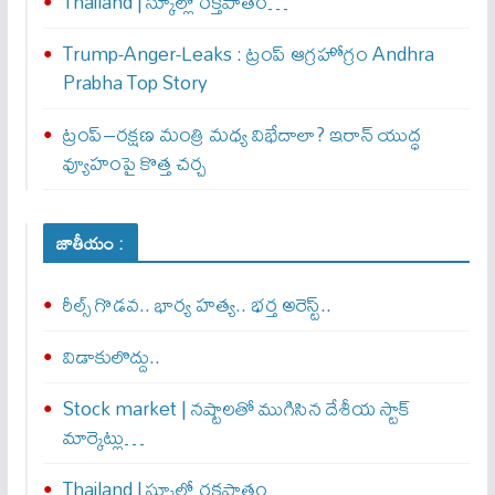
Thailand | స్కూల్లో రక్తపాతం…
Trump-Anger-Leaks : ట్రంప్ ఆగ్ర‌హోగ్రం Andhra
Prabha Top Story
ట్రంప్–రక్షణ మంత్రి మధ్య విభేదాలా? ఇరాన్ యుద్ధ
వ్యూహంపై కొత్త చర్చ
జాతీయం :
రీల్స్ గొడవ.. భార్య హత్య.. భర్త అరెస్ట్..
విడాకులొద్దు..
Stock market | నష్టాలతో ముగిసిన దేశీయ స్టాక్
మార్కెట్లు…
Thailand | స్కూల్లో రక్తపాతం…