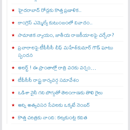
హైదరాబాద్ రోడ్లకు కొత్త ప్రణాళిక..
కాంగ్రెస్ ఎమ్మెల్యే కుటుంబంలో వివాదం..
సామాజిక న్యాయం, జాతీయ రాజకీయాలపై చర్చేనా?
ప్రచారాలపై టీపీసీసీ చీఫ్ మహేశ్‌కుమార్ గౌడ్ ఘాటు
స్పందన
అల‌ర్ట్ ! ఈ ప్రాంతాల్లో రాత్రి వరకు వర్షం…
టీపీసీసీ రాష్ట్ర కార్యవర్గ సమావేశం
ఒడిశా నైనీ గని బొగ్గుతో తెలంగాణకు తొలి రైలు
అన్ని అత్యవసర సేవలకు ఒక్క‌టే నెంబ‌ర్‌
కొత్త చరిత్రకు నాంది: క‌ల్వ‌కుంట్ల కవిత