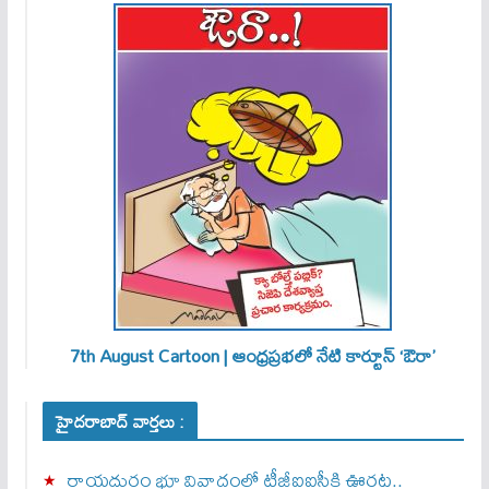
7th August Cartoon | ఆంధ్రప్రభలో నేటి కార్టూన్ ‘ఔరా’
హైదరాబాద్ వార్తలు :
రాయదుర్గం భూ వివాదంలో టీజీఐఐసీకి ఊరట..