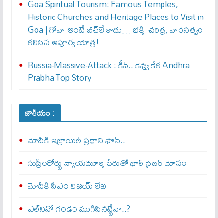
Goa Spiritual Tourism: Famous Temples,
Historic Churches and Heritage Places to Visit in
Goa | గోవా అంటే బీచ్‌లే కాదు… భక్తి, చరిత్ర, వారసత్వం
కలిసిన అపూర్వ యాత్ర!
Russia-Massive-Attack : కీవ్‌.. కెవ్వు కేక‌ Andhra
Prabha Top Story
జాతీయం :
మోదీకి ఇజ్రాయిల్ ప్ర‌ధాని ఫొన్..
సుప్రీంకోర్టు న్యాయమూర్తి పేరుతో భారీ సైబర్ మోసం
మోదీకి సీఎం విజయ్ లేఖ
ఎల్‌నినో గండం ముగిసినట్టేనా..?