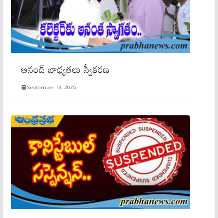
ఆనంద్ బాధ్యతలు స్వీకరణ
September 13, 2025