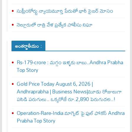
సుప్రీంకోర్టు న్యాయమూర్తి పేరుతో భారీ సైబర్ మోసం
నెల్లూరులో రాత్రి వేళ ప్రత్యేక పోలీసు నిఘా
అంతర్జాతీయం :
Rs-179-crore : మ‌గ్గం ఇళ్ళ‌కు బాబు..Andhra Prabha
Top Story
Gold Price Today August 6, 2026 |
Andhraprabha | Business News|మూడు రోజులుగా
పసిడి పరుగులు.. ఒక్కరోజే రూ.2,890 పెరుగుద‌ల‌..!
Operation-Rare-India మాగ్నెట్ పై ఫుల్ ఫోక‌స్ Andhra
Prabha Top Story