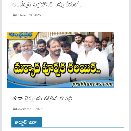
అంబేడ్కర్ విగ్రహానికి నిప్పు కేసులో..
October 20, 2025
తుడా చైర్మన్‌ను కలిసిన మంత్రి
November 3, 2025
కార్టూన్ ‘ఔరా’: