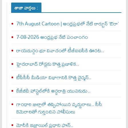
తాజా వార్తలు :
7th August Cartoon | ఆంధ్రప్రభలో నేటి కార్టూన్ ‘ఔరా’
7-08-2026 ఆంధ్రప్రభ నేటి పంచాంగం
రాయదుర్గం భూ వివాదంలో టీజీఐఐసీకి ఊరట..
హైదరాబాద్ రోడ్లకు కొత్త ప్రణాళిక..
టీపీసీసీ మీడియా విభాగానికి కొత్త చైర్మన్..
కేజీబీవీ హాస్టల్‌లోకి అర్ధరాత్రి యువకుడు..
గాంధారి ఖిల్లాలో తప్పిపోయిన వృద్ధురాలు.. సీసీ
కెమెరాలతో గుర్తించిన పోలీసులు
మోదీకి ఇజ్రాయిల్ ప్ర‌ధాని ఫొన్..