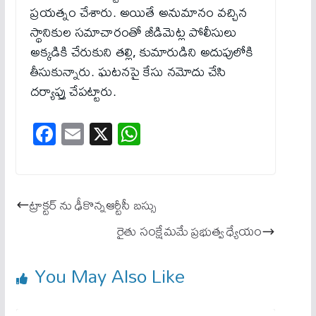
ప్రయత్నం చేశారు. అయితే అనుమానం వచ్చిన
స్థానికుల సమాచారంతో జీడిమెట్ల పోలీసులు
అక్కడికి చేరుకుని తల్లి, కుమారుడిని అదుపులోకి
తీసుకున్నారు. ఘటనపై కేసు నమోదు చేసి
దర్యాప్తు చేపట్టారు.
Fa
E
X
W
ce
m
ha
bo
ail
ts
ok
A
ట్రాక్టర్ ను ఢీకొన్నఆర్టీసీ బస్సు
pp
రైతు సంక్షేమమే ప్రభుత్వ ధ్యేయం
You May Also Like