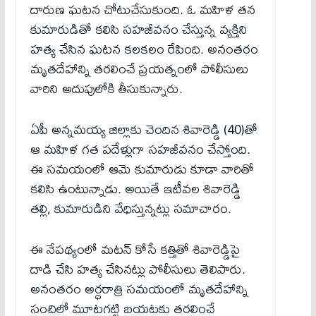
దారుణ ఘటన చోటుచేసుకుంది. ఓ మహిళ తన
కుమారుడితో కలిసి సహజీవనం చేస్తున్న వ్యక్తిని
హత్య చేసిన ఘటన కలకలం రేపింది. అనంతరం
మృతదేహాన్ని తరలించే ప్రయత్నంలో పోలీసులు
వారిని అదుపులోకి తీసుకున్నారు.
ఏపీ అన్నమయ్య జిల్లాకు చెందిన శివారెడ్డి (40)తో
ఆ మహిళ గత పదేళ్లుగా సహజీవనం చేస్తోంది.
ఈ సమయంలో ఆమె కుమారుడు కూడా వారితో
కలిసి ఉంటున్నాడు. అయితే ఇటీవల శివారెడ్డి
తల్లి, కుమారుడిని వేధిస్తున్నట్లు సమాచారం.
ఈ నేపథ్యంలో మటన్‌ కోసే కత్తితో శివారెడ్డిపై
దాడి చేసి హత్య చేసినట్లు పోలీసులు తెలిపారు.
అనంతరం అర్ధరాత్రి సమయంలో మృతదేహాన్ని
సంచిలో మూటగట్టి బయటకు తరలించే