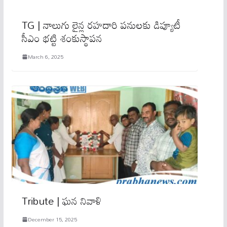
TG | నాలుగు లైన్ల రహదారి పనులకు డిప్యూటీ
సీఎం భ‌ట్టి శంకుస్థాపన
March 6, 2025
Tribute | ఘ‌న నివాళి
December 15, 2025