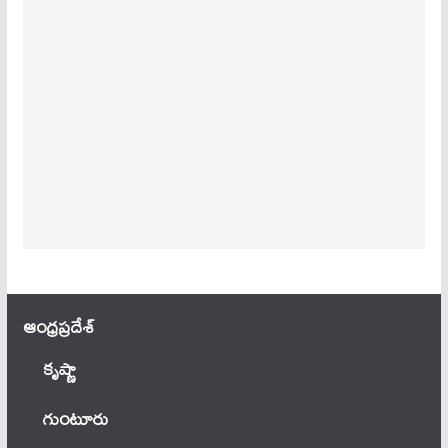
ఆంధ్ర‌ప్ర‌దేశ్
కృష్ణా
గుంటూరు