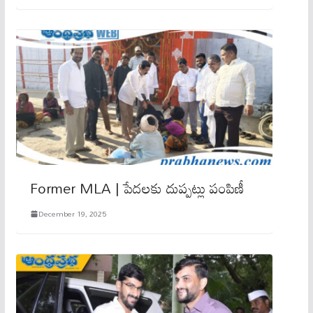
Former MLA | పేదలకు దుప్పట్లు పంపిణీ
December 19, 2025