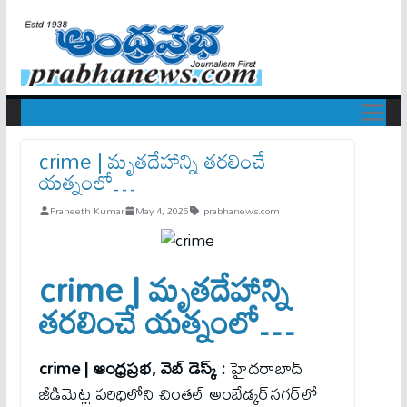
crime | మృతదేహాన్ని తరలించే
యత్నంలో…
Praneeth Kumar
May 4, 2026
prabhanews.com
crime | మృతదేహాన్ని
తరలించే యత్నంలో…
crime |
ఆంధ్రప్రభ, వెబ్ డెస్క్ :
హైదరాబాద్‌
జీడిమెట్ల పరిధిలోని చింతల్‌ అంబేడ్కర్‌నగర్‌లో