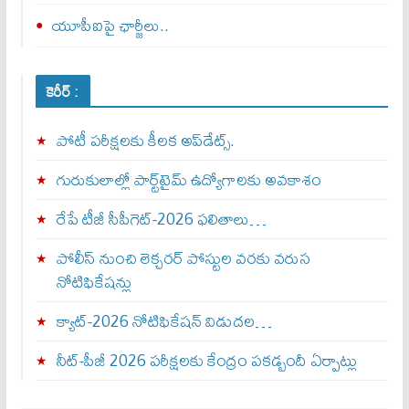
యూపీఐపై ఛార్జీలు..
కెరీర్ :
పోటీ పరీక్షలకు కీలక అప్‌డేట్స్.
గురుకులాల్లో పార్ట్‌టైమ్ ఉద్యోగాలకు అవకాశం
రేపే టీజీ సీపీగెట్‌-2026 ఫలితాలు…
పోలీస్ నుంచి లెక్చరర్ పోస్టుల వరకు వరుస
నోటిఫికేషన్లు
క్యాట్-2026 నోటిఫికేషన్ విడుదల…
నీట్-పీజీ 2026 పరీక్షలకు కేంద్రం పకడ్బందీ ఏర్పాట్లు