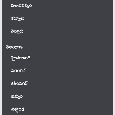
విశాఖపట్నం
కర్నూలు
నెల్లూరు
తెలంగాణ‌
హైదరాబాద్
వ‌రంగ‌ల్
కరీంనగర్
ఖ‌మ్మం
నల్గొండ