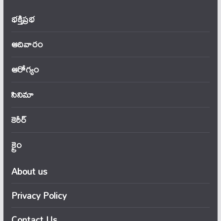
భక్తిప్రభ
ఆదివారం
ఆరోగ్యం
సినిమా
కెరీర్
క్రైం
About us
Privacy Policy
Contact Us