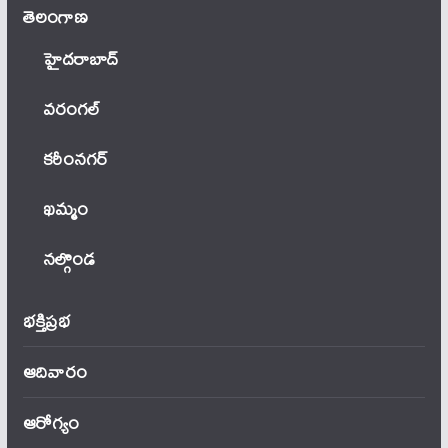
తెలంగాణ‌
హైదరాబాద్
వ‌రంగ‌ల్
కరీంనగర్
ఖ‌మ్మం
నల్గొండ
భక్తిప్రభ
ఆదివారం
ఆరోగ్యం