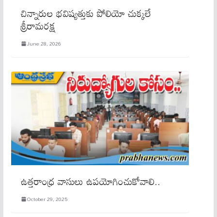
చిన్నారుల భవిష్యత్తుకు పోలియో చుక్కలే
శ్రీరామరక్ష
June 28, 2026
ఉత్తరాంధ్ర వాసులు ఉపయోగించుకోవాలి..
October 29, 2025