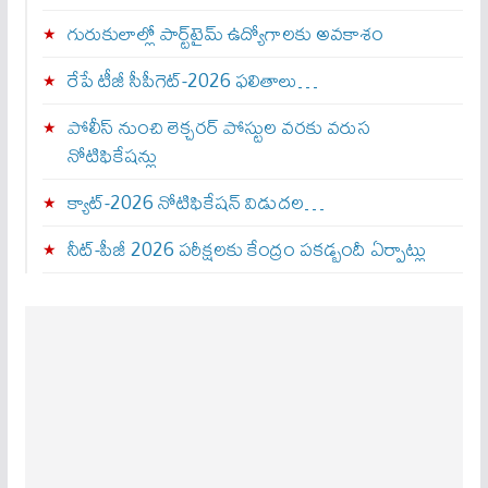
గురుకులాల్లో పార్ట్‌టైమ్ ఉద్యోగాలకు అవకాశం
రేపే టీజీ సీపీగెట్‌-2026 ఫలితాలు…
పోలీస్ నుంచి లెక్చరర్ పోస్టుల వరకు వరుస
నోటిఫికేషన్లు
క్యాట్-2026 నోటిఫికేషన్ విడుదల…
నీట్-పీజీ 2026 పరీక్షలకు కేంద్రం పకడ్బందీ ఏర్పాట్లు