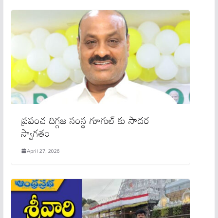
ప్ర‌పంచ దిగ్గ‌జ సంస్థ గూగుల్ కు సాద‌ర
స్వాగ‌తం
April 27, 2026