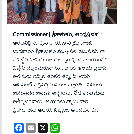
Commissioner | శ్రీకాకుళం, ఆంధ్రప్రభభ :
అరసవిల్లి సూర్యనారాయణ స్వామి వారిని
బుధవారం శ్రీకాకుళం మున్సిపల్ కమిషనర్ గా
చేపట్టిన హనుమంత్ కూర్మారావు దేవాలయంనకు
విచ్చేసి దర్శించుకున్నారు.. వారికి ఆలయ ప్రధాన
అర్చకులు ఇప్పిలి శంకర శర్మ, సీనియర్
అసిస్టెంట్ చక్రవర్తి ఘనంగా స్వాగతం పలికారు.
ఆనంతరం ఆలయ అర్చకులు, వేద పండితులు
ఆశీర్వదించారు. ఆయనకు స్వామి వారి
ప్రసాదాలను ఆలయ సిబ్బంది అందజేశారు.
Fa
E
X
W