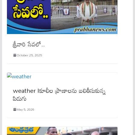
శ్రీ‌వారి సేవ‌లో..
October 25, 2025
weather Iకూలీల ప్రాణాలను బలితీసుకున్న
పిడుగు
May 5, 2026