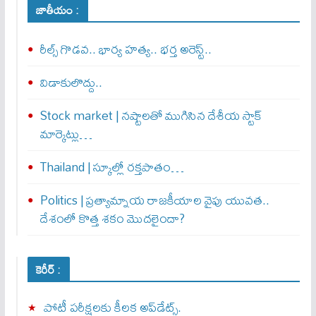
జాతీయం :
రీల్స్ గొడవ.. భార్య హత్య.. భర్త అరెస్ట్..
విడాకులొద్దు..
Stock market | నష్టాలతో ముగిసిన దేశీయ స్టాక్
మార్కెట్లు…
Thailand | స్కూల్లో రక్తపాతం…
Politics | ప్రత్యామ్నాయ రాజకీయాల వైపు యువత..
దేశంలో కొత్త శకం మొదలైందా?
కెరీర్ :
పోటీ పరీక్షలకు కీలక అప్‌డేట్స్.