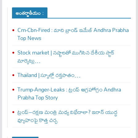
అంతర్జాతీయం :
Cm-Cbn-Fired : మాది బ్రాండ్ ఇమేజ్ Andhra Prabha
Top News
Stock market | నష్టాలతో ముగిసిన దేశీయ స్టాక్
మార్కెట్లు…
Thailand | స్కూల్లో రక్తపాతం…
Trump-Anger-Leaks : ట్రంప్ ఆగ్ర‌హోగ్రం Andhra
Prabha Top Story
ట్రంప్–రక్షణ మంత్రి మధ్య విభేదాలా? ఇరాన్ యుద్ధ
వ్యూహంపై కొత్త చర్చ