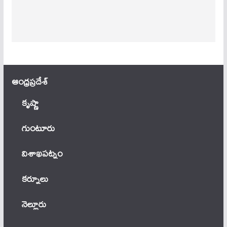
ఆంధ్ర‌ప్ర‌దేశ్
కృష్ణా
గుంటూరు
విశాఖపట్నం
కర్నూలు
నెల్లూరు