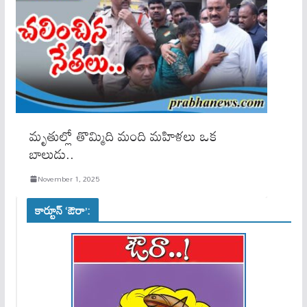
మృతుల్లో తొమ్మిది మంది మహిళలు ఒక
బాలుడు..
November 1, 2025
కార్టూన్ ‘ఔరా’: