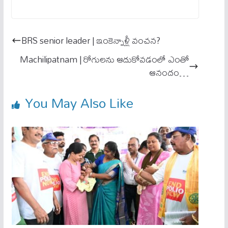
ce
m
ha
bo
ail
ts
ok
A
BRS senior leader | ఇంకెన్నాళ్లీ వంచ‌న‌?
pp
Machilipatnam | రోగులను ఆదుకోవడంలో ఎంతో
ఆనందం…
You May Also Like