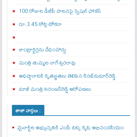
100 రోజుల డీజీపీ పాలనపై స్పెషల్ ఫోకస్
రూ.3.45 కోట్ల టోకరా
కాంట్రాక్టర్లను వేధించొద్దు
మంత్రి తుమ్మల నాగేశ్వరరావు
అధిష్ఠానానికి కృతజ్ఞతలు తెలిపిన కిరణ్‌కుమార్‌రెడ్డి
మాజీ మంత్రి నిరంజన్‌రెడ్డి ఆరోపణలు
తాజా వార్తలు :
మైనార్టీల అభ్యున్నతికి ఎంపీ చిన్ని కృషి అభినందనీయం