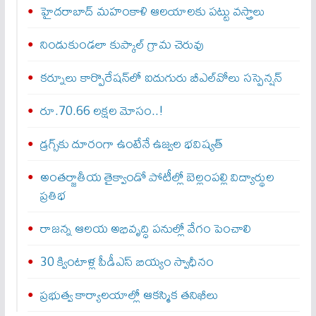
హైదరాబాద్ మహంకాళి ఆలయాలకు పట్టు వస్త్రాలు
నిండుకుండలా కుప్కాల్ గ్రామ చెరువు
కర్నూలు కార్పొరేషన్‌లో ఐదుగురు బీఎల్‌వోలు సస్పెన్షన్
రూ.70.66 లక్షల మోసం..!
డ్రగ్స్‌కు దూరంగా ఉంటేనే ఉజ్వల భవిష్యత్‌
అంతర్జాతీయ తైక్వాండో పోటీల్లో బెల్లంపల్లి విద్యార్థుల
ప్రతిభ
రాజన్న ఆలయ అభివృద్ధి పనుల్లో వేగం పెంచాలి
30 క్వింటాళ్ల పీడీఎస్ బియ్యం స్వాధీనం
ప్రభుత్వ కార్యాలయాల్లో ఆకస్మిక తనిఖీలు