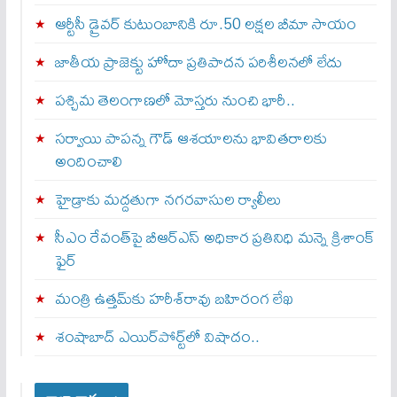
ఆర్టీసీ డ్రైవర్ కుటుంబానికి రూ.50 లక్షల బీమా సాయం
జాతీయ ప్రాజెక్టు హోదా ప్రతిపాదన పరిశీలనలో లేదు
పశ్చిమ తెలంగాణలో మోస్తరు నుంచి భారీ..
సర్వాయి పాపన్న గౌడ్‌ ఆశయాలను భావితరాలకు
అందించాలి
హైడ్రాకు మద్దతుగా నగరవాసుల ర్యాలీలు
సీఎం రేవంత్‌పై బీఆర్‌ఎస్‌ అధికార ప్రతినిధి మన్నె క్రిశాంక్
ఫైర్‌
మంత్రి ఉత్తమ్‌కు హరీశ్‌రావు బహిరంగ లేఖ
శంషాబాద్‌ ఎయిర్‌పోర్ట్‌లో విషాదం..