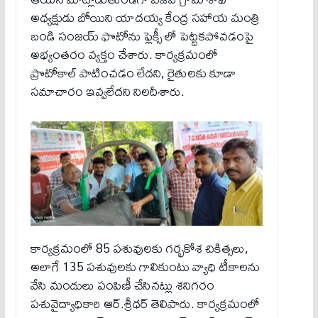
అధ్యక్షుడు బోయిని యాదయ్య కేంద్ర సహాయ మంత్రి
బండి సంజయ్ ఫొటోను ఫ్లెక్సీ లో పెట్టకపోవ‌డంపై
అభ్యంతరం వ్యక్తం చేశారు. కార్యక్రమంలో
ప్రొటోకాల్ పాటించడం లేదని, రైతులకు కూడా
సమాచారం ఇవ్వలేదని నిలదీశారు.
కార్యక్రమంలో 85 పశువులకు గర్భకోశ చికిత్సలు,
అలాగే 135 పశువులకు గాలికుంటు వ్యాధి టీకాలను
వేసి మందులు పంపిణీ చేసినట్లు శనిగరం
పశువైద్యాధికారి ఆర్.శ్రీధర్ తెలిపారు. కార్యక్రమంలో