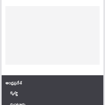
ఆంధ్ర‌ప్ర‌దేశ్
కృష్ణా
గుంటూరు