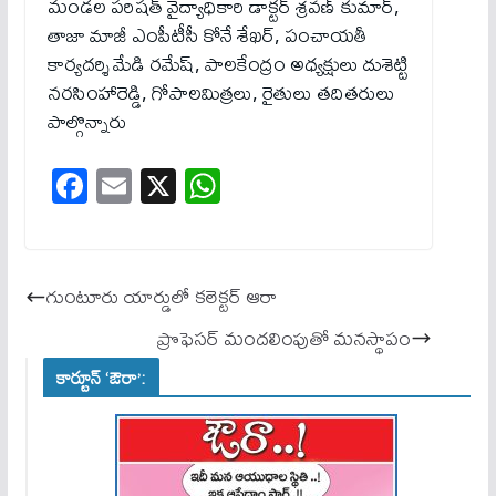
మండల పరిషత్ వైద్యాధికారి డాక్టర్ శ్రవణ్ కుమార్,
తాజా మాజీ ఎంపీటీసీ కోనే శేఖర్, పంచాయతీ
కార్యదర్శి మేడి రమేష్, పాలకేంద్రం అధ్యక్షులు దుశెట్టి
నరసింహారెడ్డి, గోపాలమిత్రలు, రైతులు తదితరులు
పాల్గొన్నారు
Fa
E
X
W
ce
m
ha
bo
ail
ts
ok
A
గుంటూరు యార్డులో కలెక్టర్ ఆరా
pp
ప్రొఫెసర్ మందలింపుతో మనస్థాపం
కార్టూన్ ‘ఔరా’: