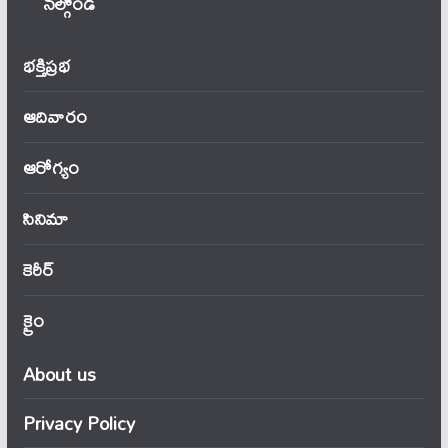
నల్గొండ
భక్తిప్రభ
ఆదివారం
ఆరోగ్యం
సినిమా
కెరీర్
క్రైం
About us
Privacy Policy