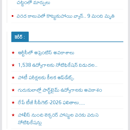
చట్టంలో మార్పులు
వరద కాలువలో కొట్టుకుపోయి వ్యాన్‌.. 9 మంది మృతి
కెరీర్ :
ఆర్టీసీలో అప్రెంటిస్‌ అవకాశాలు
1,538 ఉద్యోగాలకు నోటిఫికేషన్ విడుదల..
పోటీ పరీక్షలకు కీలక అప్‌డేట్స్.
గురుకులాల్లో పార్ట్‌టైమ్ ఉద్యోగాలకు అవకాశం
రేపే టీజీ సీపీగెట్‌-2026 ఫలితాలు…
పోలీస్ నుంచి లెక్చరర్ పోస్టుల వరకు వరుస
నోటిఫికేషన్లు