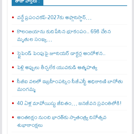
తాజా వార్తలు :
వన్డే ప్రపంచకప్‌-2027కు అఫ్గానిస్థాన్‌…
కొలంబియాను కుదిపేసిన భూకంపం.. 69కి చేరిన
మృతుల సంఖ్య…
స్టైపెండ్ పెంపుపై జూనియర్ డాక్టర్ల ఆందోళన..
పెళ్లి అప్పులు తీర్చలేక యువకుడి ఆత్మహత్య
సీబీఐ వలలో ఇబ్రహీంపట్నం సీజీఎస్టీ అధికారిణి బానోతు
మంగమ్మ
40 ఏళ్ల మావోయిస్టు జీవితం… జనజీవన స్రవంతిలోకి!
అంతరిక్షం నుంచి భారత్‌కు స్వాతంత్ర్య దినోత్సవ
శుభాకాంక్షలు