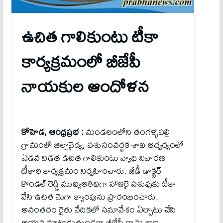
ఉచిత గాలికుంటు టీకా
కార్య‌క్ర‌మంలో బీజేపీ
నాయకుల ఆందోళ‌న‌
కోహెడ, ఆంధ్రప్రభ :
మండలంలోని తంగళ్ళపల్లి
గ్రామంలో జిల్లావైద్య, పశుసంవర్ధక శాఖ ఆధ్వర్యంలో
ఏడవ విడత ఉచిత గాలికుంటు వ్యాధి నివారణ
టీకాల కార్యక్రమం నిర్వ‌హించారు. జీడీ డాక్టర్
కొండల్ రెడ్డి ముఖ్యఅతిథిగా హాజరై పశువుకు టీకా
వేసి ఉచిత మెగా క్యాంపును ప్రారంభించారు.
అనంతరం రైతు వేదికలో సమావేశం ఏర్పాటు చేసి
ఆయన మాట్లాడుతుండగా బీజేపీ గ్రామ శాఖ