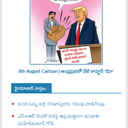
9th August Cartoon | ఆంధ్రప్రభలో నేటి కార్టూన్ ‘ఔరా’
హైదరాబాద్ వార్తలు :
ఇందిరమ్మ ఇళ్ల దరఖాస్తులకు గడువు పొడిగింపు
ఎస్‌ఐఆర్‌ రెండో దశపై అప్రమత్తంగా ఉండాలి:
మహేశ్‌కుమార్‌ గౌడ్‌