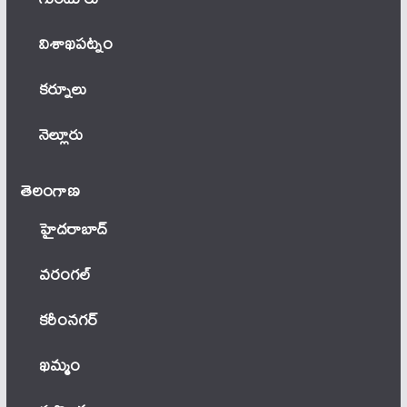
విశాఖపట్నం
కర్నూలు
నెల్లూరు
తెలంగాణ‌
హైదరాబాద్
వ‌రంగ‌ల్
కరీంనగర్
ఖ‌మ్మం