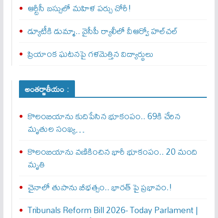
ఆర్టీసీ బస్సులో మహిళ పర్సు చోరీ!
డ్యూటీకి డుమ్మా.. వైసీపీ ర్యాలీలో వీఆర్వో హల్‌చల్‌
ప్రియాంక ఘటనపై గళమెత్తిన విద్యార్థులు
అంతర్జాతీయం :
కొలంబియాను కుదిపేసిన భూకంపం.. 69కి చేరిన
మృతుల సంఖ్య…
కొలంబియాను వణికించిన భారీ భూకంపం.. 20 మంది
మృతి
చైనాలో తుపాను బీభత్సం.. భార‌త్ పై ప్ర‌భావం.!
Tribunals Reform Bill 2026- Today Parlament |