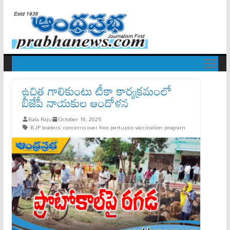
ఉచిత గాలికుంటు టీకా కార్య‌క్ర‌మంలో
బీజేపీ నాయకుల ఆందోళ‌న‌
Bala Raju
October 16, 2025
BJP leaders' concerns over free pertussis vaccination program