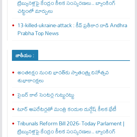
ట్రిబ్యునళ్లపై కేంద్రం కీలక సంస్కరణలు.. బ్యాంకింగ్
చట్టంలో మార్పులు
13-killed-ukraine-attack : కీవ్ ప్ర‌తీకార దాడి Andhra
Prabha Top News
జాతీయం :
అంతరిక్షం నుంచి భారత్‌కు స్వాతంత్ర్య దినోత్సవ
శుభాకాంక్షలు
సైబర్‌ కాల్‌ సెంటర్ల గుట్టురట్టు
టూర్ ఆపరేటర్లతో మంత్రి కందుల దుర్గేష్‌ కీలక భేటీ
Tribunals Reform Bill 2026- Today Parlament |
ట్రిబ్యునళ్లపై కేంద్రం కీలక సంస్కరణలు.. బ్యాంకింగ్