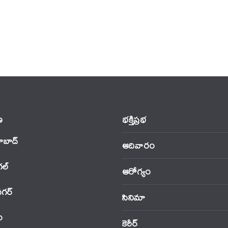
‌
భక్తిప్రభ
ాబాద్
ఆదివారం
‌ల్
ఆరోగ్యం
నగర్
సినిమా
ం
కెరీర్