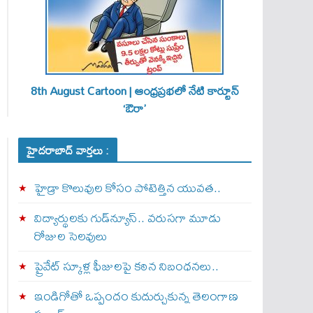
8th August Cartoon | ఆంధ్రప్రభలో నేటి కార్టూన్
‘ఔరా’
హైదరాబాద్ వార్తలు :
హైడ్రా కొలువుల కోసం పోటెత్తిన యువత..
విద్యార్థులకు గుడ్‌న్యూస్.. వరుసగా మూడు
రోజుల సెలవులు
ప్రైవేట్ స్కూళ్ల ఫీజులపై కఠిన నిబంధనలు..
ఇండిగోతో ఒప్పందం కుదుర్చుకున్న తెలంగాణ