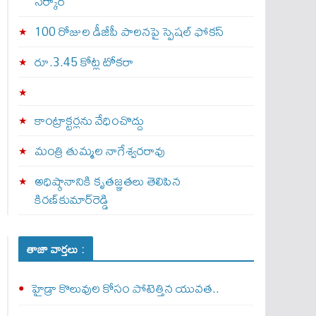
స‌ర్కార్
100 రోజుల డీజీపీ పాలనపై స్పెషల్ ఫోకస్
రూ.3.45 కోట్ల టోకరా
కాంట్రాక్టర్లను వేధించొద్దు
మంత్రి తుమ్మల నాగేశ్వరరావు
అధిష్ఠానానికి కృతజ్ఞతలు తెలిపిన
కిరణ్‌కుమార్‌రెడ్డి
తాజా వార్తలు :
హైడ్రా కొలువుల కోసం పోటెత్తిన యువత..