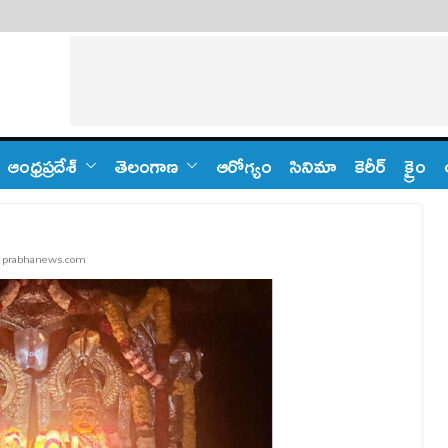
ఆంధ్ర‌ప్ర‌దేశ్
తెలంగాణ‌
ఆరోగ్యం
సినిమా
కెరీర్
క్రైం
,
prabhanews.com