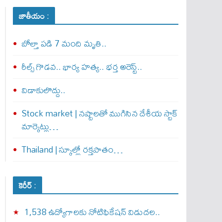
జాతీయం :
బోల్తా పడి 7 మంది మృతి..
రీల్స్ గొడవ.. భార్య హత్య.. భర్త అరెస్ట్..
విడాకులొద్దు..
Stock market | నష్టాలతో ముగిసిన దేశీయ స్టాక్
మార్కెట్లు…
Thailand | స్కూల్లో రక్తపాతం…
కెరీర్ :
1,538 ఉద్యోగాలకు నోటిఫికేషన్ విడుదల..