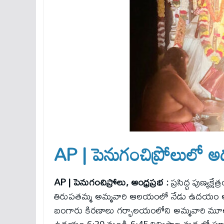
AP | పెనుగంచిప్రోలులో అద
AP | పెనుగంచిప్రోలు, ఆంధ్రప్రభ :
ప్రసిద్ధ పుణ్యక్
తిరుపతమ్మ అమ్మవారి ఆలయంలో నేడు ఉదయం అద్
బంగారు కిరణాలు గర్భాలయంలోని అమ్మవారి మూలవ