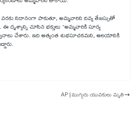
యకిరణాలు అమ్మవారిని తాకాయి.
వరకు నిదానంగా పాకుతూ, అమ్మవారిని దివ్య తేజస్సుతో
. ఈ దృశ్యాన్ని చూసిన భక్తులు “అమ్మవారికి సూర్య
నాలు చేశారు. ఇది అత్యంత శుభసూచకమని, ఆలయానికి
్డారు.
AP | ముగ్గురు యువకులు మృతి