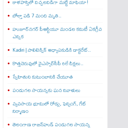
​కాళహస్తిలో విచ్చలవిడిగా మట్టి మాఫియా!
బోల్తా పడి 7 మంది మృతి..
హుజూర్‌నగర్ పీఆర్టీయూ మండల కమిటీ ఏకగ్రీవ
ఎన్నిక
Kadiri | పాలిటెక్నిక్ అధ్యాపకుడికి డాక్టరేట్..
కొత్తచెరువులో వైఎస్సార్‌సీపీ రిలే దీక్షలు..
స్నేహితుని కుటుంబానికి చేయూత‌
పండుగల సాయన్నకు ఘన నివాళులు
వ్యవసాయ భూమిలో రోడ్లు, ఫెన్సింగ్‌, గేట్‌
నిర్మాణం
తెలంగాణ రాబిన్‌హుడ్ పండుగల సాయన్న