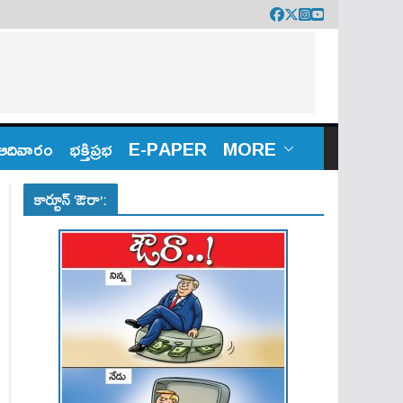
ఆదివారం
భక్తిప్రభ
E-PAPER
MORE
కార్టూన్ ‘ఔరా’: