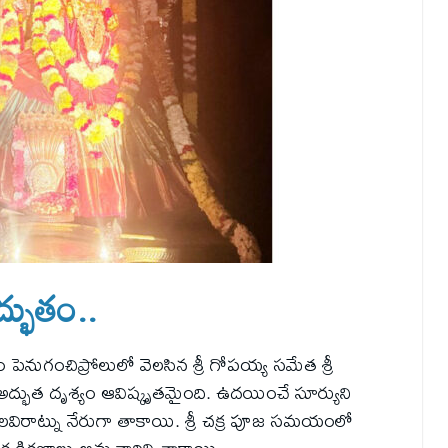
్భుతం..
షేత్రం పెనుగంచిప్రోలులో వెలసిన శ్రీ గోపయ్య సమేత శ్రీ
భుత దృశ్యం ఆవిష్కృతమైంది. ఉదయించే సూర్యుని
ిరాట్ను నేరుగా తాకాయి. శ్రీ చక్ర పూజ సమయంలో