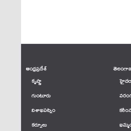
ఆంధ్ర‌ప్ర‌దేశ్
తెలంగాణ
కృష్ణా
హైదర
గుంటూరు
వ‌రంగ
విశాఖపట్నం
కరీం
కర్నూలు
ఖ‌మ్మ