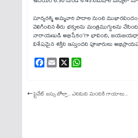
ఉదయం 6:30 నుండి 6:45 నిమిషాల మధ్యలో సూర్
సూర్యరశ్మి అమ్మవారి పాదాల నుంచి ముఖారవిందం 
వెలిగించిన తీరు భక్తులను మంత్రముగ్ధులను చేసింది
నారాయణుడి అభిషేకం”గా భావించి, జయజయధ్వా
విశేషమైన శక్తిని ఇస్తుందని పూజారులు అభిప్రాయపడ
Fa
E
X
W
ce
m
ha
bo
ail
ts
ok
A
ప్రైవేట్ బస్సు బోల్తా.. ఎనిమిది మందికి గాయాలు..
pp