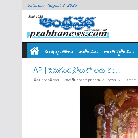
Saturday, August 8, 2026
ముఖ్యాంశాలు
జాతీయం
అంతర్జాతీయం
AP | పెనుగంచిప్రోలులో అద్భుతం..
Srinivas
April 3, 2026
andhra pradesh
,
AP news
,
NTR District