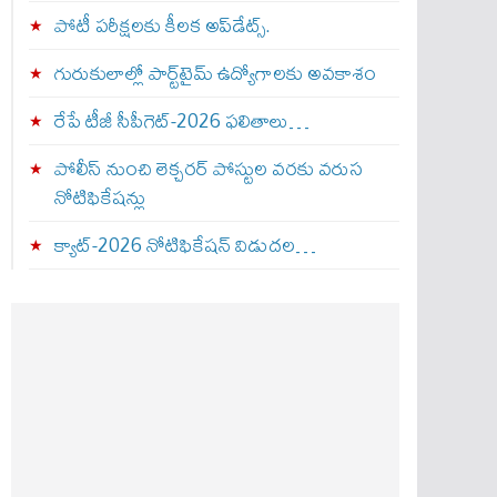
పోటీ పరీక్షలకు కీలక అప్‌డేట్స్.
గురుకులాల్లో పార్ట్‌టైమ్ ఉద్యోగాలకు అవకాశం
రేపే టీజీ సీపీగెట్‌-2026 ఫలితాలు…
పోలీస్ నుంచి లెక్చరర్ పోస్టుల వరకు వరుస
నోటిఫికేషన్లు
క్యాట్-2026 నోటిఫికేషన్ విడుదల…