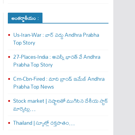
అంతర్జాతీయం :
Us-Iran-War : వార్ వ‌ద్దు Andhra Prabha
Top Story
27-Places-India : అవ‌న్నీ భార‌త్ వే Andhra
Prabha Top Story
Cm-Cbn-Fired : మాది బ్రాండ్ ఇమేజ్ Andhra
Prabha Top News
Stock market | నష్టాలతో ముగిసిన దేశీయ స్టాక్
మార్కెట్లు…
Thailand | స్కూల్లో రక్తపాతం…