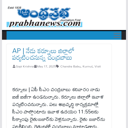
AP | నేడు కర్నూలు జిల్లాలో
పర్యటించనున్న చంద్రబాబు
Gopi Krishna
May 17, 2025
Chandra Babu
,
Kurnul
,
Visit
కర్నూలు | ఏపీ సీఎం చంద్రబాబు శనివారం నాడు
బిజీ బిజీగా ఉండనున్నారు. కర్నూలు జిల్లాలో ఇవాళ
పర్యటించనున్నారు. పలు అభివృద్ధి కార్యక్రమాల్లో
సీఎం పాల్గొంటారు ఇవాళ ఉదయం 11:55లకు
సీక్యాంపు రైతుబజార్‌కు వెళ్లనున్నారు. రైతు బజార్‌ను
పరిశీలించి, రైతులతో చంద్రబాబు మాట్లాడతారు.