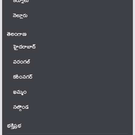
కర్నూలు
నెల్లూరు
తెలంగాణ‌
హైదరాబాద్
వ‌రంగ‌ల్
కరీంనగర్
ఖ‌మ్మం
నల్గొండ
భక్తిప్రభ