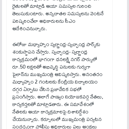
రైతులతో మాట్లాడి ఆయా సమస్యల గురించి
తెలుసుకుంటారు. అన్నదాతల సమస్యలను వెంటనే
పరిష్కరించేలా అధికారులను సీఎం
ఆదేశించనున్నారు.
ఈరోజు మధ్యాహ్నం స్వర్ణాంధ్ర-స్వచ్ఛాంధ్ర పార్క్‌కు
శంకుస్థాపన చేస్తారు. స్వచ్ఛాంధ్ర- స్వర్ణాంధ్ర
కార్యక్రమంలో భాగంగా ధనలక్ష్మి నగర్ పార్కులో
రూ.50 లక్షలతో అభివృద్ధి పనులకు గుర్తుగా
పైలాన్‌ను ముఖ్యమంత్రి ఆవిష్కరిస్తారు. అనంతరం
మధ్యాహ్నం 2 గంటలకు కేంద్రీయ విద్యాలయం
దగ్గర ఏర్పాటు చేసిన ప్రజావేదిక సభలో
ప్రసంగిస్తారు. అలాగే పాణ్యం నియోజకవర్గ నేతలు,
కార్యకర్తలతో మాట్లాడతారు. ఈ సమావేశంలో
నేతలకు ఆయా కార్యక్రమాలపై దిశానిర్దేశం
చేయనున్నారు. కర్నూలులో ముఖ్యమంత్రి పర్యటన
సందర్భంగా పోలీసు అధికారులు పలు ఆంక్షలు