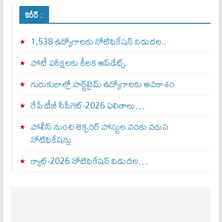
కెరీర్ :
1,538 ఉద్యోగాలకు నోటిఫికేషన్ విడుదల..
పోటీ పరీక్షలకు కీలక అప్‌డేట్స్.
గురుకులాల్లో పార్ట్‌టైమ్ ఉద్యోగాలకు అవకాశం
రేపే టీజీ సీపీగెట్‌-2026 ఫలితాలు…
పోలీస్ నుంచి లెక్చరర్ పోస్టుల వరకు వరుస
నోటిఫికేషన్లు
క్యాట్-2026 నోటిఫికేషన్ విడుదల…