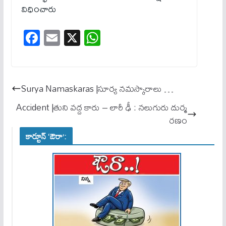
విధించారు
Fa
E
X
W
ce
m
ha
bo
ail
ts
ok
A
Surya Namaskaras |సూర్య నమస్కారాలు …
pp
Accident |తుని వద్ద కారు – లారీ ఢీ : నలుగురు దుర్మ
రణం
కార్టూన్ ‘ఔరా’: