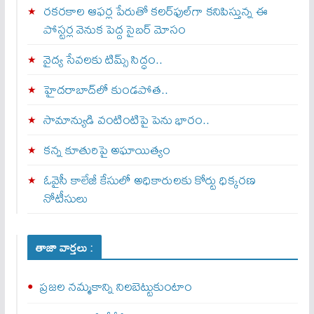
రకరకాల ఆఫర్ల పేరుతో కలర్‌ఫుల్‌గా కనిపిస్తున్న ఈ
పోస్టర్ల వెనుక పెద్ద సైబర్ మోసం
వైద్య సేవలకు టిమ్స్‌ సిద్ధం..
హైదరాబాద్‌లో కుండపోత..
సామాన్యుడి వంటింటిపై పెను భారం..
కన్న కూతురిపై అఘాయిత్యం
ఓవైసీ కాలేజీ కేసులో అధికారులకు కోర్టు ధిక్కరణ
నోటీసులు
తాజా వార్తలు :
ప్రజల నమ్మకాన్ని నిలబెట్టుకుంటాం