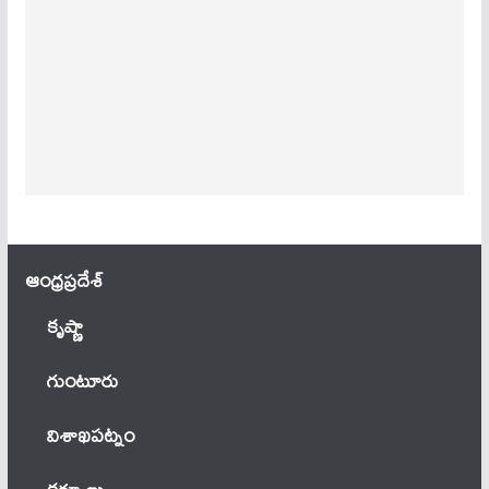
ఆంధ్ర‌ప్ర‌దేశ్
కృష్ణా
గుంటూరు
విశాఖపట్నం