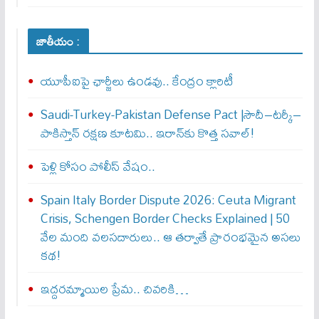
జాతీయం :
యూపీఐపై ఛార్జీలు ఉండవు.. కేంద్రం క్లారిటీ
Saudi-Turkey-Pakistan Defense Pact |సౌదీ–టర్కీ–
పాకిస్తాన్ రక్షణ కూటమి.. ఇరాన్‌కు కొత్త సవాల్!
పెళ్లి కోసం పోలీస్ వేషం..
Spain Italy Border Dispute 2026: Ceuta Migrant
Crisis, Schengen Border Checks Explained | 50
వేల మంది వలసదారులు.. ఆ తర్వాతే ప్రారంభ‌మైన అసలు
కథ!
ఇద్దరమ్మాయిల ప్రేమ.. చివరికి…