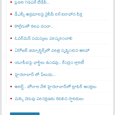
ప్రజల గడపకే టీడీపీ..
డీఎస్సీ అక్రమాలపై వైసీపీ రిలే నిరాహార దీక్ష
కొల్లేరులో కలప దందా..
ఓవర్‌మెన్‌ సమస్యలు పరిష్కరించాలి
ఏరోబిక్‌ జిమ్నాస్టిక్స్‌లో చరిత్ర సృష్టించిన అరిహా
యూపీఐపై ఛార్జీలు ఉండవు.. కేంద్రం క్లారిటీ
హైదరాబాద్ లో పేలుడు..
అలర్ట్‌.. బోనాల వేళ హైదరాబాద్‌లో ట్రాఫిక్‌ ఆంక్షలు
మస్కి చెరువు పరిరక్షణకు కదిలిన స్థానికులు