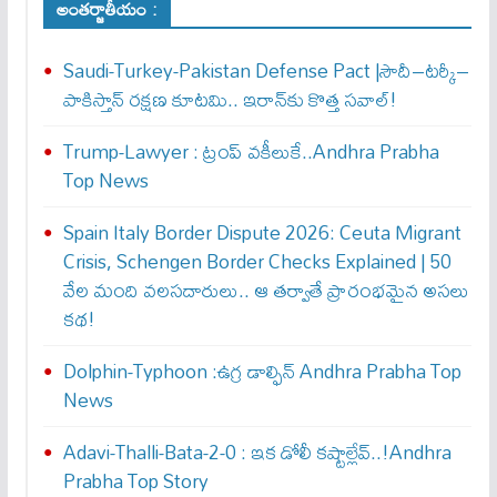
అంతర్జాతీయం :
Saudi-Turkey-Pakistan Defense Pact |సౌదీ–టర్కీ–
పాకిస్తాన్ రక్షణ కూటమి.. ఇరాన్‌కు కొత్త సవాల్!
Trump-Lawyer : ట్రంప్ వ‌కీలుకే..Andhra Prabha
Top News
Spain Italy Border Dispute 2026: Ceuta Migrant
Crisis, Schengen Border Checks Explained | 50
వేల మంది వలసదారులు.. ఆ తర్వాతే ప్రారంభ‌మైన అసలు
కథ!
Dolphin-Typhoon :ఉగ్ర డాల్ఫిన్ Andhra Prabha Top
News
Adavi-Thalli-Bata-2-0 : ఇక డోలీ క‌ష్టాల్లేవ్..!Andhra
Prabha Top Story