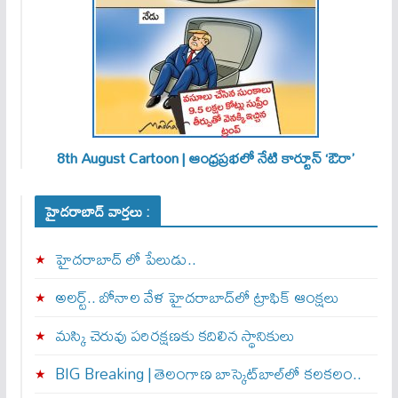
8th August Cartoon | ఆంధ్రప్రభలో నేటి కార్టూన్ ‘ఔరా’
హైదరాబాద్ వార్తలు :
హైదరాబాద్ లో పేలుడు..
అలర్ట్‌.. బోనాల వేళ హైదరాబాద్‌లో ట్రాఫిక్‌ ఆంక్షలు
మస్కి చెరువు పరిరక్షణకు కదిలిన స్థానికులు
BIG Breaking | తెలంగాణ బాస్కెట్‌బాల్‌లో కలకలం..