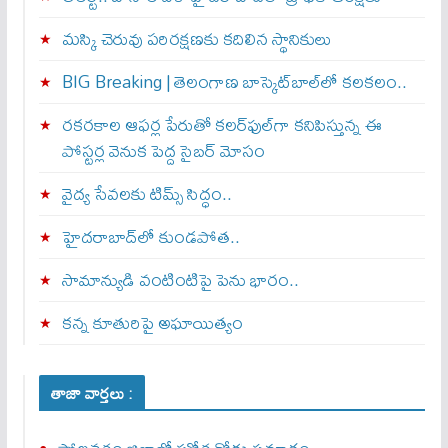
మస్కి చెరువు పరిరక్షణకు కదిలిన స్థానికులు
BIG Breaking | తెలంగాణ బాస్కెట్‌బాల్‌లో కలకలం..
రకరకాల ఆఫర్ల పేరుతో కలర్‌ఫుల్‌గా కనిపిస్తున్న ఈ
పోస్టర్ల వెనుక పెద్ద సైబర్ మోసం
వైద్య సేవలకు టిమ్స్‌ సిద్ధం..
హైదరాబాద్‌లో కుండపోత..
సామాన్యుడి వంటింటిపై పెను భారం..
కన్న కూతురిపై అఘాయిత్యం
తాజా వార్తలు :