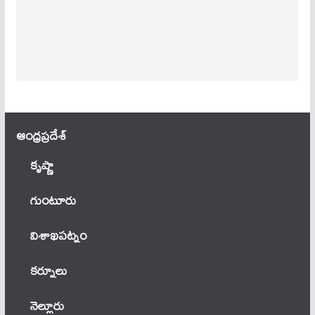
ఆంధ్ర‌ప్ర‌దేశ్
కృష్ణా
గుంటూరు
విశాఖపట్నం
కర్నూలు
నెల్లూరు