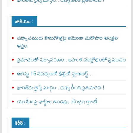
జాతీయం :
రష్యా చమురు కొనుగోళ్లపై అమెరికా మరోసారి ఆంక్షల
అస్త్రం
ప్రమాదంలో పర్యావరణం.. బహుళ సంక్షోభంలో ప్రపంచం
ఆగస్టు 15 నేపథ్యంలో ఢిల్లీలో హైఅలర్ట్..
భారత్‌కు రైల్వే మార్గం.. రష్యా కీలక ప్రతిపాదన !
యూపీఐపై ఛార్జీలు ఉండవు.. కేంద్రం క్లారిటీ
కెరీర్ :