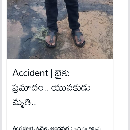
Accident | బైకు
ప్రమాదం.. యువకుడు
మృతి..
Accident, ఓదెల, ఆంధ్రప్రభ :
అదుపు తప్పిన