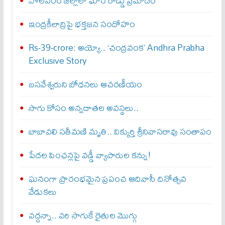
పోలవరం జిల్లాలో ఘోర రోడ్డు ప్రమాదం
ఇంద్రకీలాద్రిపై భక్తజన సందోహం
Rs-39-crore: అయ్యో.. ‘చంద్రవంక’ Andhra Prabha
Exclusive Story
బసవేశ్వరుని బోధనలు ఆచరణీయం
సాగు కోసం అన్నదాతల అవస్థలు..
బాబావలి సతీమణి మృతి.. విక్కుర్తి శ్రీనివాసరావు సంతాపం
పేదల పింఛన్లపై వడ్డీ వ్యాపారుల కన్ను!
ఘనంగా ప్రారంభమైన ప్రపంచ ఆదివాసీ దినోత్సవ
వేడుకలు
వద్దన్నా.. వరి సాగుకే రైతుల మొగ్గు