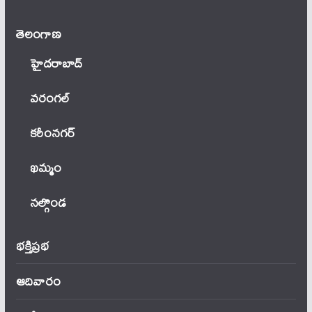
తెలంగాణ‌
హైదరాబాద్
వ‌రంగ‌ల్
కరీంనగర్
ఖ‌మ్మం
నల్గొండ
భక్తిప్రభ
ఆదివారం