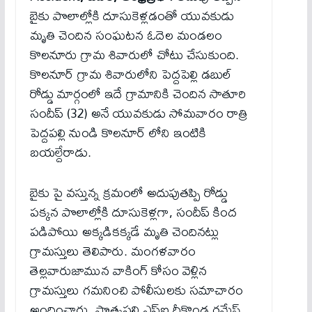
బైకు పొలాల్లోకి దూసుకెళ్లడంతో యువకుడు
మృతి చెందిన సంఘటన ఓదెల మండలం
కొలనూరు గ్రామ శివారులో చోటు చేసుకుంది.
కొలనూర్ గ్రామ శివారులోని పెద్దపెల్లి డబుల్
రోడ్డు మార్గంలో ఇదే గ్రామానికి చెందిన సాతూరి
సందీప్ (32) అనే యువకుడు సోమవారం రాత్రి
పెద్దపల్లి నుండి కొలనూర్ లోని ఇంటికి
బయల్దేరాడు.
బైకు పై వస్తున్న క్రమంలో అదుపుతప్పి రోడ్డు
పక్కన పొలాల్లోకి దూసుకెళ్లగా, సందీప్ కింద
పడిపోయి అక్కడికక్కడే మృతి చెందినట్లు
గ్రామస్తులు తెలిపారు. మంగళవారం
తెల్లవారుజామున వాకింగ్ కోసం వెళ్లిన
గ్రామస్తులు గమనించి పోలీసులకు సమాచారం
అందించారు. పొత్కపల్లి ఎస్ఐ దీకొండ రమేష్