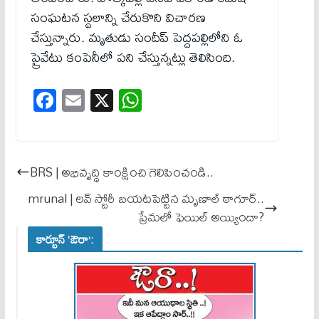
సంఘటన స్థలాన్ని చేరుకొని విచారణ
చేస్తున్నారు. మృతుడు సందీప్ పెద్దపల్లిలోని ఓ
ప్రైవేటు కంపెనీలో పని చేస్తున్నట్లు తెలిసింది.
Fa
E
X
W
ce
m
ha
bo
ail
ts
ok
A
BRS | అభివృద్ధి కాంక్షించి గెలిపించండి..
pp
mrunal | లవ్ స్టోరీ బయటపెట్టిన మృణాల్ ఠాగూర్..
ప్రేమలో ఫెయిల్ అయ్యిందా?
కార్టూన్ ‘ఔరా’: