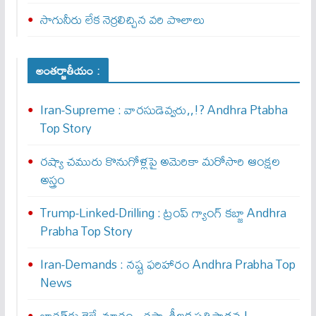
సాగునీరు లేక నెర్రలిచ్చిన వరి పొలాలు
అంతర్జాతీయం :
Iran-Supreme : వార‌సుడెవ్వ‌రు,,!? Andhra Ptabha
Top Story
రష్యా చమురు కొనుగోళ్లపై అమెరికా మరోసారి ఆంక్షల
అస్త్రం
Trump-Linked-Drilling : ట్రంప్ గ్యాంగ్ క‌బ్జా Andhra
Prabha Top Story
Iran-Demands : న‌ష్ట ఫ‌రిహారం Andhra Prabha Top
News
భారత్‌కు రైల్వే మార్గం.. రష్యా కీలక ప్రతిపాదన !