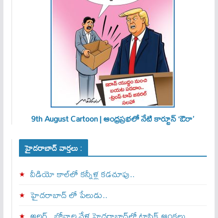
9th August Cartoon | ఆంధ్రప్రభలో నేటి కార్టూన్ ‘ఔరా’
హైదరాబాద్ వార్తలు :
వీడియో కాల్‌లో కన్నీళ్ల కడచూపు..
హైదరాబాద్ లో పేలుడు..
అలర్ట్‌.. బోనాల వేళ హైదరాబాద్‌లో ట్రాఫిక్‌ ఆంక్షలు