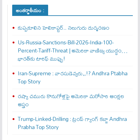
అంతర్జాతీయం :
కుప్పకూలిన హెలికాప్టర్‌.. నలుగురు దుర్మరణం
Us-Russia-Sanctions-Bill-2026-India-100-
Percent-Tariff-Threat | అమెరికా వాణిజ్య యుద్ధం…
భారత్‌కు టారిఫ్ ముప్పు!
Iran-Supreme : వార‌సుడెవ్వ‌రు,,!? Andhra Ptabha
Top Story
రష్యా చమురు కొనుగోళ్లపై అమెరికా మరోసారి ఆంక్షల
అస్త్రం
Trump-Linked-Drilling : ట్రంప్ గ్యాంగ్ క‌బ్జా Andhra
Prabha Top Story