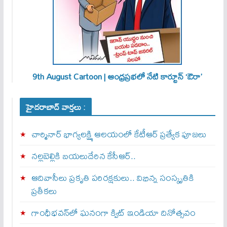
9th August Cartoon | ఆంధ్రప్రభలో నేటి కార్టూన్ ‘ఔరా’
హైదరాబాద్ వార్తలు :
చార్మినార్‌ భాగ్యలక్ష్మి ఆలయంలో కేటీఆర్ ప్రత్యేక పూజలు
నల్లబెల్లికి బయలుదేరిన కేసీఆర్‌..
ఆదివాసీలు ప్రకృతి పరిరక్షకులు.. విభిన్న సంస్కృతికి
ప్రతీకలు
గాంధీభవన్‌లో ఘనంగా క్విట్‌ ఇండియా దినోత్సవం