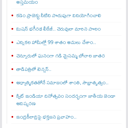
అస్తమయం
కడెం ప్రాజెక్టు నీటిని పొదుపుగా వినియోగించాలి
మిషన్‌ భగీరథ లీకేజీ.. చెరువులా మారిన పొలం
ఎన్నికల హామీల్లో 99 శాతం అమలు చేశాం..
చెన్నూరులో ఘనంగా గడి మైసమ్మ బోనాల జాతర
తాడిపత్రిలో టెన్షన్..
ఆధ్యాత్మికతతోనే సమాజంలో శాంతి, సౌభ్రాతృత్వం..
క్విట్‌ ఇండియా దినోత్సవం సందర్భంగా జాతీయ జెండా
ఆవిష్కరణ
ఇంద్రకీలాద్రిపై భక్తజన ప్రవాహం..