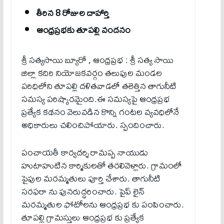
తీరిన 8 రోజుల దాహార్తి
ఆంధ్రప్రభకు తూపల్లి వందనం
శ్రీ సత్యసాయి బ్యూరో , ఆంధ్రప్రభ : శ్రీ సత్య సాయి
జిల్లా కదిరి నియోజకవర్గం తలుపుల మండల
పరిధిలోని తూపల్లి దళితవాడలో తలెత్తిన తాగునీటి
సమస్య పరిష్కారమైంది.ఈ సమస్యపై ఆంధ్రప్రభ
ప్రత్యేక కథనం వెలువడిన కొన్ని గంటల వ్యవధిలోనే
అధికారులు చలించిపోయారు. స్పందించారు.
పంచాయతీ కార్యదర్శి రామప్ప నాయుడు
హుటాహుటిన కార్మికులతో తరలివెళ్లారు. గ్రామంలో
పైపుల మరమ్మతులు పూర్తి చేశారు. తాగునీటి
సరఫరా ను పునరుద్ధరించారు. పైప్ లైన్
మరమ్మతుల ఫోటోలను ఆంధ్రప్రభ కు పంపించారు.
తూపల్లి గ్రామస్తులు ఆంధ్రప్రభ కు ప్రత్యేక