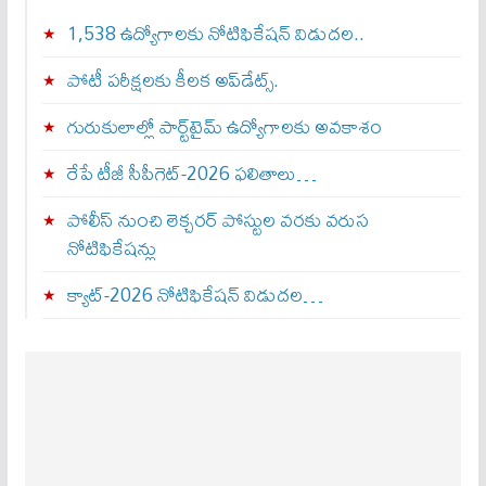
1,538 ఉద్యోగాలకు నోటిఫికేషన్ విడుదల..
పోటీ పరీక్షలకు కీలక అప్‌డేట్స్.
గురుకులాల్లో పార్ట్‌టైమ్ ఉద్యోగాలకు అవకాశం
రేపే టీజీ సీపీగెట్‌-2026 ఫలితాలు…
పోలీస్ నుంచి లెక్చరర్ పోస్టుల వరకు వరుస
నోటిఫికేషన్లు
క్యాట్-2026 నోటిఫికేషన్ విడుదల…