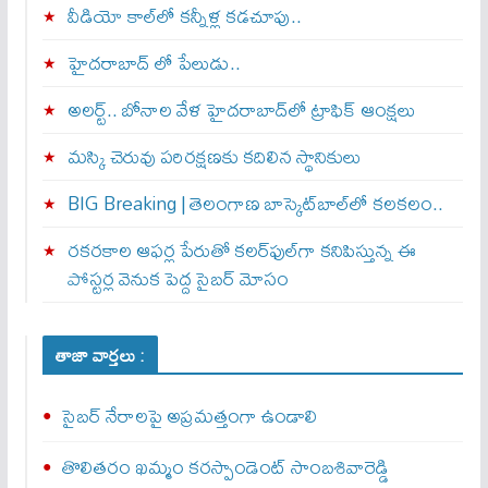
వీడియో కాల్‌లో కన్నీళ్ల కడచూపు..
హైదరాబాద్ లో పేలుడు..
అలర్ట్‌.. బోనాల వేళ హైదరాబాద్‌లో ట్రాఫిక్‌ ఆంక్షలు
మస్కి చెరువు పరిరక్షణకు కదిలిన స్థానికులు
BIG Breaking | తెలంగాణ బాస్కెట్‌బాల్‌లో కలకలం..
రకరకాల ఆఫర్ల పేరుతో కలర్‌ఫుల్‌గా కనిపిస్తున్న ఈ
పోస్టర్ల వెనుక పెద్ద సైబర్ మోసం
తాజా వార్తలు :
సైబర్‌ నేరాలపై అప్రమత్తంగా ఉండాలి
తొలితరం ఖమ్మం కరస్పాండెంట్‌ సాంబశివారెడ్డి