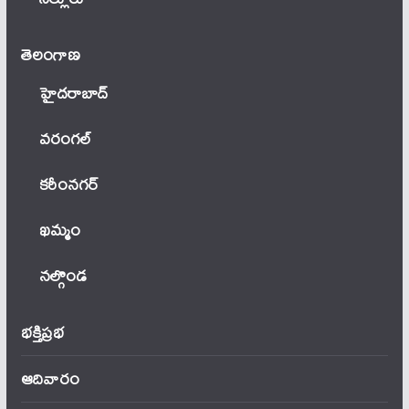
తెలంగాణ‌
హైదరాబాద్
వ‌రంగ‌ల్
కరీంనగర్
ఖ‌మ్మం
నల్గొండ
భక్తిప్రభ
ఆదివారం