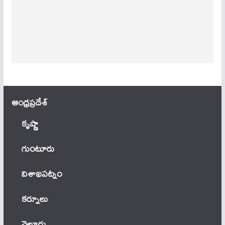
ఆంధ్ర‌ప్ర‌దేశ్
కృష్ణా
గుంటూరు
విశాఖపట్నం
కర్నూలు
నెల్లూరు