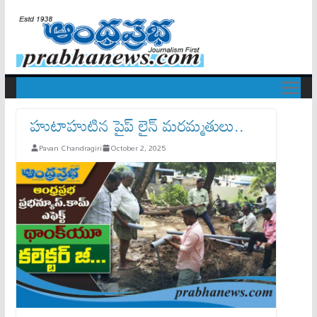
హుటాహుటిన పైప్ లైన్ మరమ్మతులు..
Pavan Chandragiri
October 2, 2025